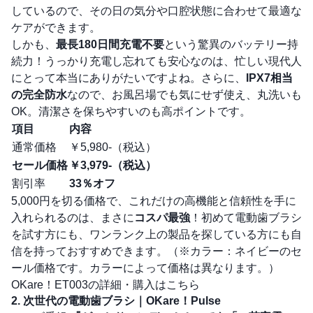
しているので、その日の気分や口腔状態に合わせて最適な
ケアができます。
しかも、
最長180日間充電不要
という驚異のバッテリー持
続力！うっかり充電し忘れても安心なのは、忙しい現代人
にとって本当にありがたいですよね。さらに、
IPX7相当
の完全防水
なので、お風呂場でも気にせず使え、丸洗いも
OK。清潔さを保ちやすいのも高ポイントです。
項目
内容
通常価格
￥5,980-（税込）
セール価格
￥3,979-（税込）
割引率
33％オフ
5,000円を切る価格で、これだけの高機能と信頼性を手に
入れられるのは、まさに
コスパ最強
！初めて電動歯ブラシ
を試す方にも、ワンランク上の製品を探している方にも自
信を持っておすすめできます。（※カラー：ネイビーのセ
ール価格です。カラーによって価格は異なります。）
OKare！ET003の詳細・購入はこちら
2. 次世代の電動歯ブラシ｜OKare！Pulse