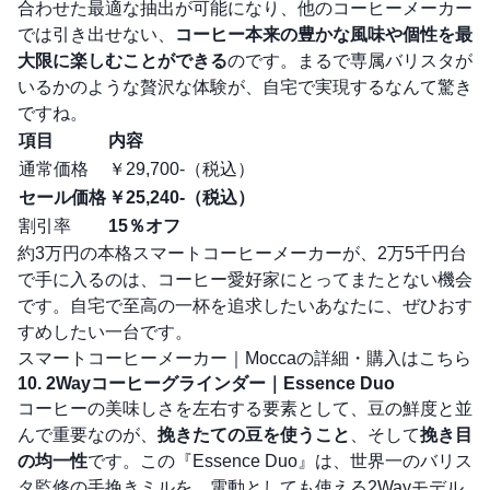
合わせた最適な抽出が可能になり、他のコーヒーメーカー
では引き出せない、
コーヒー本来の豊かな風味や個性を最
大限に楽しむことができる
のです。まるで専属バリスタが
いるかのような贅沢な体験が、自宅で実現するなんて驚き
ですね。
項目
内容
通常価格
￥29,700-（税込）
セール価格
￥25,240-（税込）
割引率
15％オフ
約3万円の本格スマートコーヒーメーカーが、2万5千円台
で手に入るのは、コーヒー愛好家にとってまたとない機会
です。自宅で至高の一杯を追求したいあなたに、ぜひおす
すめしたい一台です。
スマートコーヒーメーカー｜Moccaの詳細・購入はこちら
10. 2Wayコーヒーグラインダー｜Essence Duo
コーヒーの美味しさを左右する要素として、豆の鮮度と並
んで重要なのが、
挽きたての豆を使うこと
、そして
挽き目
の均一性
です。この『Essence Duo』は、世界一のバリス
タ監修の手挽きミルを、電動としても使える2Wayモデル