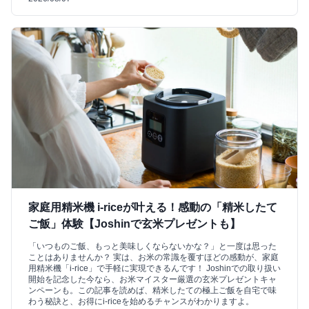
家庭用精米機 i-riceが叶える！感動の「精米したて
ご飯」体験【Joshinで玄米プレゼントも】
「いつものご飯、もっと美味しくならないかな？」と一度は思った
ことはありませんか？ 実は、お米の常識を覆すほどの感動が、家庭
用精米機「i-rice」で手軽に実現できるんです！ Joshinでの取り扱い
開始を記念した今なら、お米マイスター厳選の玄米プレゼントキャ
ンペーンも。この記事を読めば、精米したての極上ご飯を自宅で味
わう秘訣と、お得にi-riceを始めるチャンスがわかりますよ。