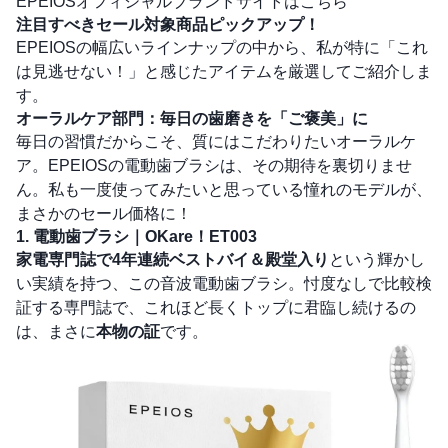
EPEIOSオフィシャルブランドサイトはこちら
注目すべきセール対象商品ピックアップ！
EPEIOSの幅広いラインナップの中から、私が特に「これ
は見逃せない！」と感じたアイテムを厳選してご紹介しま
す。
オーラルケア部門：毎日の歯磨きを「ご褒美」に
毎日の習慣だからこそ、質にはこだわりたいオーラルケ
ア。EPEIOSの電動歯ブラシは、その期待を裏切りませ
ん。私も一度使ってみたいと思っている憧れのモデルが、
まさかのセール価格に！
1. 電動歯ブラシ｜OKare！ET003
家電専門誌で4年連続ベストバイ＆殿堂入り
という輝かし
い実績を持つ、この音波電動歯ブラシ。忖度なしで比較検
証する専門誌で、これほど長くトップに君臨し続けるの
は、まさに
本物の証
です。