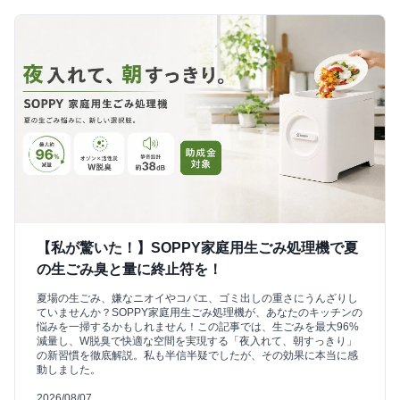
【私が驚いた！】SOPPY家庭用生ごみ処理機で夏
の生ごみ臭と量に終止符を！
夏場の生ごみ、嫌なニオイやコバエ、ゴミ出しの重さにうんざりし
ていませんか？SOPPY家庭用生ごみ処理機が、あなたのキッチンの
悩みを一掃するかもしれません！この記事では、生ごみを最大96%
減量し、W脱臭で快適な空間を実現する「夜入れて、朝すっきり」
の新習慣を徹底解説。私も半信半疑でしたが、その効果に本当に感
動しました。
2026/08/07