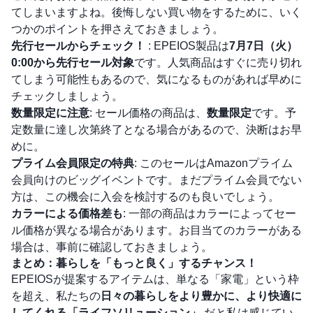
てしまいますよね。後悔しない買い物をするために、いく
つかのポイントを押さえておきましょう。
先行セールからチェック！
: EPEIOS製品は
7月7日（火）
0:00から先行セール対象
です。人気商品はすぐに売り切れ
てしまう可能性もあるので、気になるものがあれば早めに
チェックしましょう。
数量限定に注意
: セール価格の商品は、
数量限定
です。予
定数量に達し次第終了となる場合があるので、決断はお早
めに。
プライム会員限定の特典
: このセールはAmazonプライム
会員向けのビッグイベントです。まだプライム会員でない
方は、この機会に入会を検討するのも良いでしょう。
カラーによる価格差も
: 一部の商品はカラーによってセー
ル価格が異なる場合があります。お目当てのカラーがある
場合は、事前に確認しておきましょう。
まとめ：暮らしを「もっと良く」するチャンス！
EPEIOSが提案するアイテムは、単なる「家電」という枠
を超え、私たちの
日々の暮らしをより豊かに、より快適に
してくれる「ライフソリューション」
だと私は感じてい