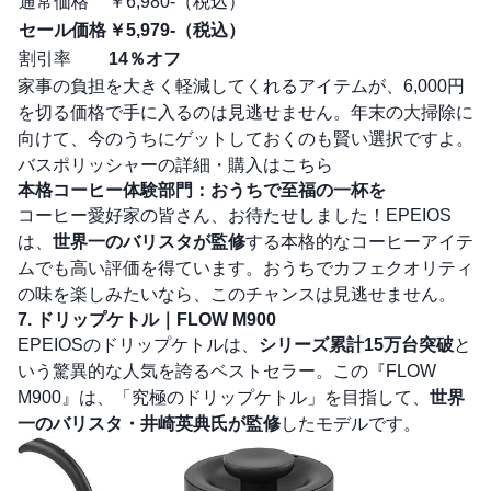
通常価格
￥6,980-（税込）
セール価格
￥5,979-（税込）
割引率
14％オフ
家事の負担を大きく軽減してくれるアイテムが、6,000円
を切る価格で手に入るのは見逃せません。年末の大掃除に
向けて、今のうちにゲットしておくのも賢い選択ですよ。
バスポリッシャーの詳細・購入はこちら
本格コーヒー体験部門：おうちで至福の一杯を
コーヒー愛好家の皆さん、お待たせしました！EPEIOS
は、
世界一のバリスタが監修
する本格的なコーヒーアイテ
ムでも高い評価を得ています。おうちでカフェクオリティ
の味を楽しみたいなら、このチャンスは見逃せません。
7. ドリップケトル｜FLOW M900
EPEIOSのドリップケトルは、
シリーズ累計15万台突破
と
いう驚異的な人気を誇るベストセラー。この『FLOW
M900』は、「究極のドリップケトル」を目指して、
世界
一のバリスタ・井崎英典氏が監修
したモデルです。