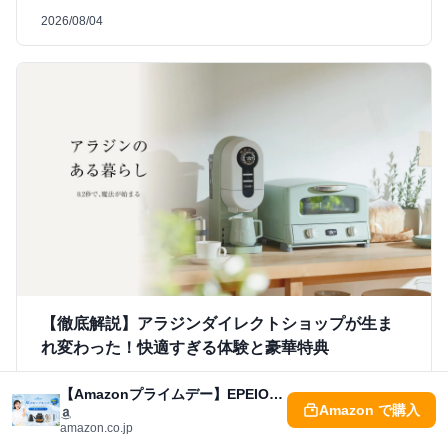
2026/08/04
【徹底解説】アラジンダイレクトショップが生ま
れ変わった！快適すぎる体験と豪華特典
「いつものオンラインショップ、もっと快適だったら…」そう思っ
【Amazonプライムデー】EPEIOS家電が最大半額！あなたの暮らしが激変する「ベストバイ」を見逃すな
たことはありませんか？アラジン公式オンラインショップ「アラジ
Amazon で購入
ンダイレクトショップ」が、その願いを叶える驚きのリニューア
amazon.co.jp
ル！私も使ってみて、そのスムーズな体験に感動しました。この記
事では、生まれ変わった世界観と、今だけのポイント10倍＆限定ト