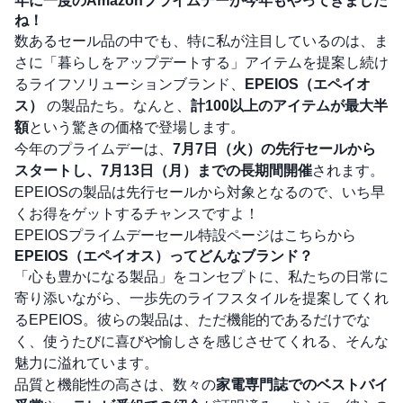
年に一度のAmazonプライムデーが今年もやってきました
ね！
数あるセール品の中でも、特に私が注目しているのは、ま
さに「暮らしをアップデートする」アイテムを提案し続け
るライフソリューションブランド、
EPEIOS（エペイオ
ス）
の製品たち。なんと、
計100以上のアイテムが最大半
額
という驚きの価格で登場します。
今年のプライムデーは、
7月7日（火）の先行セールから
スタートし、7月13日（月）までの長期間開催
されます。
EPEIOSの製品は先行セールから対象となるので、いち早
くお得をゲットするチャンスですよ！
EPEIOSプライムデーセール特設ページはこちらから
EPEIOS（エペイオス）ってどんなブランド？
「心も豊かになる製品」をコンセプトに、私たちの日常に
寄り添いながら、一歩先のライフスタイルを提案してくれ
るEPEIOS。彼らの製品は、ただ機能的であるだけでな
く、使うたびに喜びや愉しさを感じさせてくれる、そんな
魅力に溢れています。
品質と機能性の高さは、数々の
家電専門誌でのベストバイ