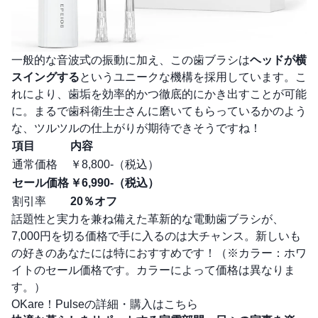
一般的な音波式の振動に加え、この歯ブラシは
ヘッドが横
スイングする
というユニークな機構を採用しています。こ
れにより、歯垢を効率的かつ徹底的にかき出すことが可能
に。まるで歯科衛生士さんに磨いてもらっているかのよう
な、ツルツルの仕上がりが期待できそうですね！
項目
内容
通常価格
￥8,800-（税込）
セール価格
￥6,990-（税込）
割引率
20％オフ
話題性と実力を兼ね備えた革新的な電動歯ブラシが、
7,000円を切る価格で手に入るのは大チャンス。新しいも
の好きのあなたには特におすすめです！（※カラー：ホワ
イトのセール価格です。カラーによって価格は異なりま
す。）
OKare！Pulseの詳細・購入はこちら