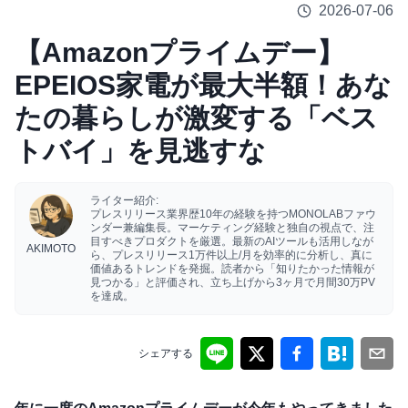
2026-07-06
【Amazonプライムデー】
EPEIOS家電が最大半額！あな
たの暮らしが激変する「ベス
トバイ」を見逃すな
ライター紹介:
プレスリリース業界歴10年の経験を持つMONOLABファウ
ンダー兼編集長。マーケティング経験と独自の視点で、注
目すべきプロダクトを厳選。最新のAIツールも活用しなが
AKIMOTO
ら、プレスリリース1万件以上/月を効率的に分析し、真に
価値あるトレンドを発掘。読者から「知りたかった情報が
見つかる」と評価され、立ち上げから3ヶ月で月間30万PV
を達成。
シェアする