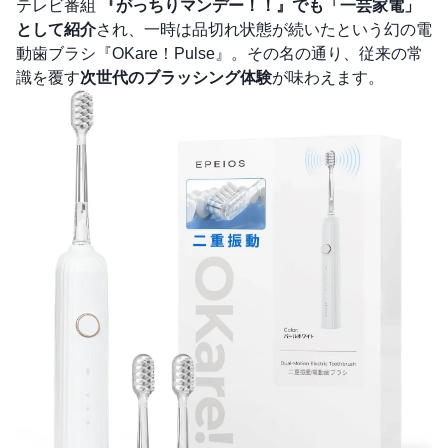
テレビ番組
『がっちりマンデー！！』でも「一芸家電」
として紹介
され、一時は品切れ状態が続いたという幻の電
動歯ブラシ『OKare！Pulse』。その名の通り、従来の常
識を覆す
次世代のブラッシング体験
が味わえます。