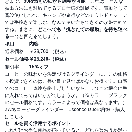
きまで、
80段階もの細かさ調整が可能
。これは、どんな
抽出方法にも対応できるプロ仕様の証拠です。電動として
普段使いしつつ、キャンプや旅行などのアウトドアシーン
では手挽きで楽しむ、なんて使い方もできるのが魅力的で
すね。まさに、
どこへでも「挽きたての感動」を持ち運べ
る
一台と言えるでしょう。
項目
内容
通常価格
￥29,700-（税込）
セール価格
￥25,240-（税込）
割引率
15％オフ
コーヒーの味わいを決定づけるグラインダーに、この価格
で投資できるのは、長い目で見ればかなりお得です。自宅
でのコーヒー体験を格上げしたいなら、ぜひこの機会に手
に入れてみてはいかがでしょうか。（※カラー：ブラック
のセール価格です。カラーによって価格は異なります。）
2Wayコーヒーグラインダー｜Essence Duoの詳細・購入
はこちら
セールを賢く活用するポイント
これだけお得な商品が揃っていると、どれを買おうか迷っ