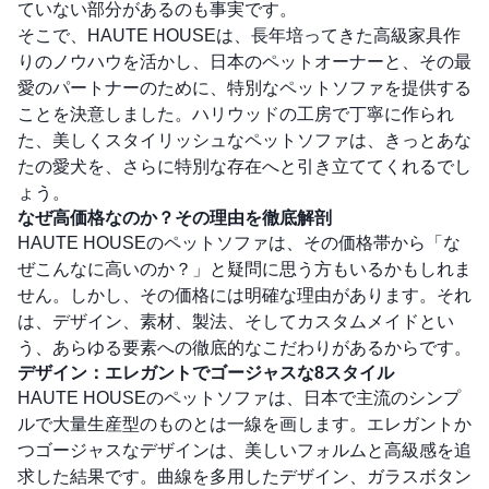
ていない部分があるのも事実です。
そこで、HAUTE HOUSEは、長年培ってきた高級家具作
りのノウハウを活かし、日本のペットオーナーと、その最
愛のパートナーのために、特別なペットソファを提供する
ことを決意しました。ハリウッドの工房で丁寧に作られ
た、美しくスタイリッシュなペットソファは、きっとあな
たの愛犬を、さらに特別な存在へと引き立ててくれるでし
ょう。
なぜ高価格なのか？その理由を徹底解剖
HAUTE HOUSEのペットソファは、その価格帯から「な
ぜこんなに高いのか？」と疑問に思う方もいるかもしれま
せん。しかし、その価格には明確な理由があります。それ
は、デザイン、素材、製法、そしてカスタムメイドとい
う、あらゆる要素への徹底的なこだわりがあるからです。
デザイン：エレガントでゴージャスな8スタイル
HAUTE HOUSEのペットソファは、日本で主流のシンプ
ルで大量生産型のものとは一線を画します。エレガントか
つゴージャスなデザインは、美しいフォルムと高級感を追
求した結果です。曲線を多用したデザイン、ガラスボタン