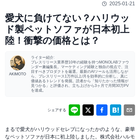
2025-01-21
愛犬に負けてない？ハリウッ
ド製ペットソファが日本初上
陸！衝撃の価格とは？
ライター紹介:
プレスリリース業界歴10年の経験を持つMONOLABファウ
ンダー兼編集長。マーケティング経験と独自の視点で、注
目すべきプロダクトを厳選。最新のAIツールも活用しなが
AKIMOTO
ら、プレスリリース1万件以上/月を効率的に分析し、真に
価値あるトレンドを発掘。読者から「知りたかった情報が
見つかる」と評価され、立ち上げから3ヶ月で月間30万PV
を達成。
シェアする
まるで愛犬がハリウッドセレブになったかのような、豪華
なペットソファが日本に初上陸しました。株式会社ハルモ