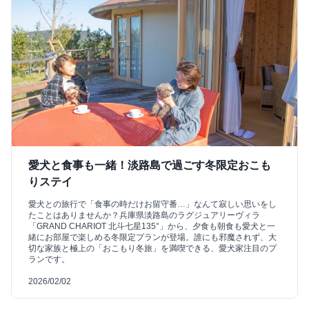
愛犬と食事も一緒！淡路島で過ごす冬限定おこも
りステイ
愛犬との旅行で「食事の時だけお留守番…」なんて寂しい思いをし
たことはありませんか？兵庫県淡路島のラグジュアリーヴィラ
「GRAND CHARIOT 北斗七星135°」から、夕食も朝食も愛犬と一
緒にお部屋で楽しめる冬限定プランが登場。誰にも邪魔されず、大
切な家族と極上の「おこもり冬旅」を満喫できる、愛犬家注目のプ
ランです。
2026/02/02