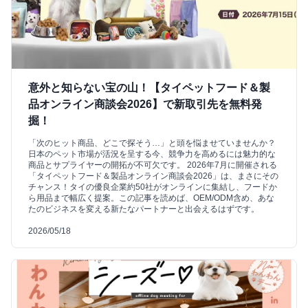
意外と知らない宝の山！【タイペットフード＆製
品オンライン商談会2026】で新取引先を無料発
掘！
「次のヒット商品、どこで探そう…」と頭を悩ませていませんか？
日本のペット市場が活況を呈する今、競争力を高めるには魅力的な
商品とサプライヤーの開拓が不可欠です。 2026年7月に開催される
「タイペットフード＆製品オンライン商談会2026」は、まさにその
チャンス！タイの優良企業約50社がオンラインに集結し、フードか
ら用品まで幅広く提案。この記事を読めば、OEM/ODM含め、あな
たのビジネスを変える新たなパートナーと出会えるはずです。
2026/05/18