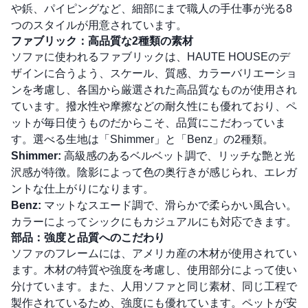
や鋲、パイピングなど、細部にまで職人の手仕事が光る8
つのスタイルが用意されています。
ファブリック：高品質な2種類の素材
ソファに使われるファブリックは、HAUTE HOUSEのデ
ザインに合うよう、スケール、質感、カラーバリエーショ
ンを考慮し、各国から厳選された高品質なものが使用され
ています。撥水性や摩擦などの耐久性にも優れており、ペ
ットが毎日使うものだからこそ、品質にこだわっていま
す。選べる生地は「Shimmer」と「Benz」の2種類。
Shimmer:
高級感のあるベルベット調で、リッチな艶と光
沢感が特徴。陰影によって色の奥行きが感じられ、エレガ
ントな仕上がりになります。
Benz:
マットなスエード調で、滑らかで柔らかい風合い。
カラーによってシックにもカジュアルにも対応できます。
部品：強度と品質へのこだわり
ソファのフレームには、アメリカ産の木材が使用されてい
ます。木材の特質や強度を考慮し、使用部分によって使い
分けています。また、人用ソファと同じ素材、同じ工程で
製作されているため、強度にも優れています。ペットが安