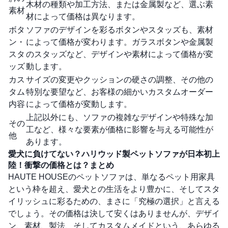
木材の種類や加工方法、または金属製など、選ぶ素
素材
材によって価格は異なります。
ボタ
ソファのデザインを彩るボタンやスタッズも、素材
ン・
によって価格が変わります。ガラスボタンや金属製
スタ
のスタッズなど、デザインや素材によって価格が変
ッズ
動します。
カス
サイズの変更やクッションの硬さの調整、その他の
タム
特別な要望など、お客様の細かいカスタムオーダー
内容
によって価格が変動します。
上記以外にも、ソファの複雑なデザインや特殊な加
その
工など、様々な要素が価格に影響を与える可能性が
他
あります。
愛犬に負けてない？ハリウッド製ペットソファが日本初上
陸！衝撃の価格とは？まとめ
HAUTE HOUSEのペットソファは、単なるペット用家具
という枠を超え、愛犬との生活をより豊かに、そしてスタ
イリッシュに彩るための、まさに「究極の選択」と言える
でしょう。その価格は決して安くはありませんが、デザイ
ン、素材、製法、そしてカスタムメイドという、あらゆる