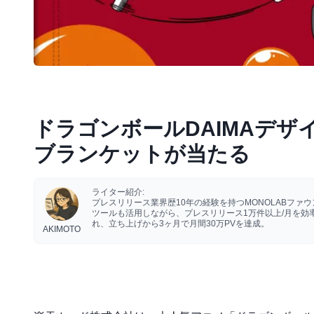
ドラゴンボールDAIMAデ
ブランケットが当たる
ライター紹介:
プレスリリース業界歴10年の経験を持つMONOLABフ
ツールも活用しながら、プレスリリース1万件以上/月を
れ、立ち上げから3ヶ月で月間30万PVを達成。
AKIMOTO