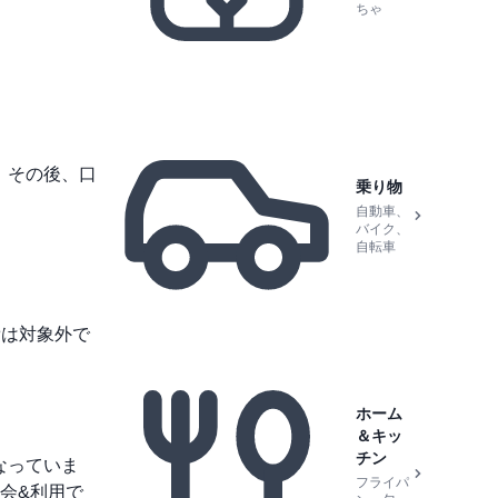
ちゃ
。その後、口
乗り物
自動車、
バイク、
自転車
費は対象外で
ホーム
＆キッ
チン
なっていま
フライパ
会&利用で