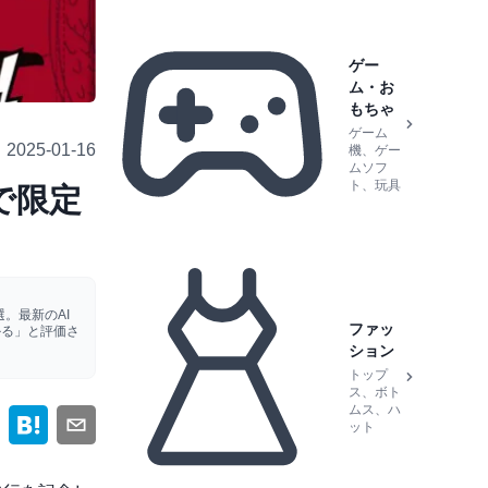
ゲー
ム・お
もちゃ
ゲーム
2025-01-16
機、ゲー
ムソフ
ト、玩具
で限定
。最新のAI
ファッ
かる」と評価さ
ション
トップ
ス、ボト
ムス、ハ
ット