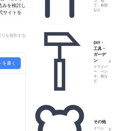
ン、包
込みを検討し
丁、布団
など
式サイトを
誤りを報告する
DIY・
工具・
ガーデ
ン
トを書く
ドライバ
ー、ペン
キ、板な
ど
その他
イベン