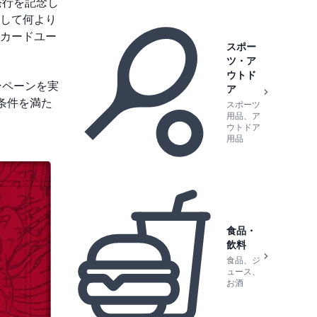
発行を記念し
して何より
カードユー
スポー
ツ・ア
ウトド
ンペーンを実
ア
条件を満た
スポーツ
用品、ア
ウトドア
用品
食品・
飲料
食品、ジ
ュース、
お酒