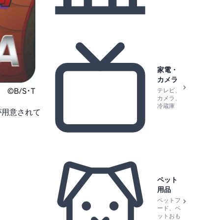
家電・
カメラ
テレビ、
カメラ、
冷蔵庫
が用意されて
ペット
用品
ペットフ
ード、ペ
ットおも