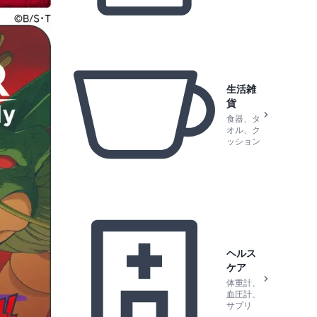
生活雑
貨
食器、タ
オル、ク
ッション
ヘルス
ケア
体重計、
血圧計、
サプリ