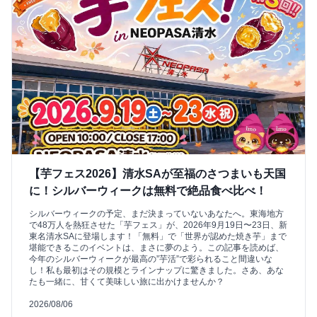
【芋フェス2026】清水SAが至福のさつまいも天国
に！シルバーウィークは無料で絶品食べ比べ！
シルバーウィークの予定、まだ決まっていないあなたへ。東海地方
で48万人を熱狂させた「芋フェス」が、2026年9月19日〜23日、新
東名清水SAに登場します！「無料」で「世界が認めた焼き芋」まで
堪能できるこのイベントは、まさに夢のよう。この記事を読めば、
今年のシルバーウィークが最高の”芋活”で彩られること間違いな
し！私も最初はその規模とラインナップに驚きました。さあ、あな
たも一緒に、甘くて美味しい旅に出かけませんか？
2026/08/06