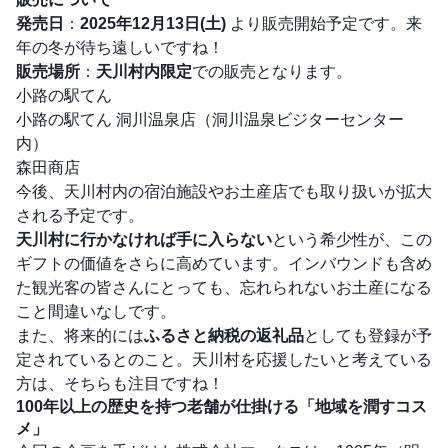
発売日
：
2025年12月13日(土)
より販売開始予定です。来
年の冬が待ち遠しいですね！
販売場所
：
天川村内限定
での販売となります。
小路の駅てん
小路の駅てん 洞川温泉店（洞川温泉ビジターセンター
内）
森田商店
今後、天川村内の宿泊施設やお土産店でも取り扱いが拡大
される予定です。
天川村に行かなければ手に入らない
という希少性が、この
ギフトの価値をさらに高めています。インバウンドも含め
た観光客の皆さんにとっても、忘れられないお土産になる
こと間違いなしです。
また、将来的には
ふるさと納税の返礼品
としても登録が予
定されているとのこと。天川村を応援したいと考えている
方は、そちらも注目ですね！
100年以上の歴史を持つ老舗が仕掛ける「地域を潤すコス
メ」