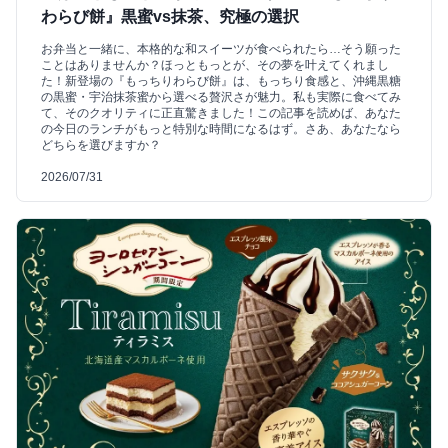
わらび餅』黒蜜vs抹茶、究極の選択
お弁当と一緒に、本格的な和スイーツが食べられたら…そう願った
ことはありませんか？ほっともっとが、その夢を叶えてくれまし
た！新登場の『もっちりわらび餅』は、もっちり食感と、沖縄黒糖
の黒蜜・宇治抹茶蜜から選べる贅沢さが魅力。私も実際に食べてみ
て、そのクオリティに正直驚きました！この記事を読めば、あなた
の今日のランチがもっと特別な時間になるはず。さあ、あなたなら
どちらを選びますか？
2026/07/31