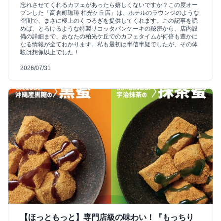
忘れさせてくれるカフェがあったら嬉しくないですか？この度オー
プンした「高倉町珈琲 柏光ケ丘店」は、ホテルのラウンジのような
空間で、まさに極上のくつろぎを提供してくれます。この記事を読
めば、とろけるような特製リコッタパンケーキの秘密から、店内設
備の詳細まで、あなたの柏光ケ丘でのカフェタイムが何倍も豊かに
なる情報が全てわかります。私も最初は半信半疑でしたが、その体
験は想像以上でした！
2026/07/31
【ほっともっと】専門店級の味わい！『もっちり