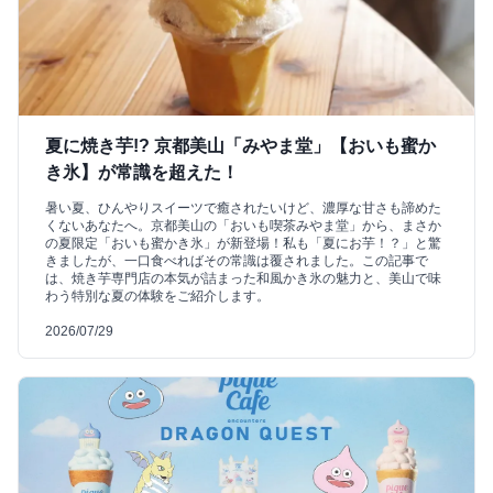
夏に焼き芋!? 京都美山「みやま堂」【おいも蜜か
き氷】が常識を超えた！
暑い夏、ひんやりスイーツで癒されたいけど、濃厚な甘さも諦めた
くないあなたへ。京都美山の「おいも喫茶みやま堂」から、まさか
の夏限定「おいも蜜かき氷」が新登場！私も「夏にお芋！？」と驚
きましたが、一口食べればその常識は覆されました。この記事で
は、焼き芋専門店の本気が詰まった和風かき氷の魅力と、美山で味
わう特別な夏の体験をご紹介します。
2026/07/29