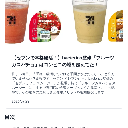
【セブンで本格腸活！】bacterico監修「フルーツ
ガスパチョ」はコンビニの域を超えてた！
忙しい毎日、「手軽に腸活したいけど手間はかけたくない」と悩ん
でいませんか？朗報です！セブン‐イレブンから、bacterico監修の
「セブンカフェ スムージー」が登場。特に「フルーツガスパチョス
ムージー」は、まるで専門店の冷製スープのような奥深さ。この記
事で、その驚きの美味しさと健康メリットを徹底解説します！
2026/07/29
目次