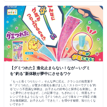
【グミつれた】進化止まらない！なが～いグミ
を“釣る”新体験が夢中にさせるワケ
「もっと長くつりたい！」そんな声に応え、クラシエの知育菓子
®「グミつれた」が驚きの進化を遂げました！ストローでグミを”釣
る”という不思議な体験は、お子さんの好奇心と探求心を刺激し、き
っと夢中にさせるはず。この記事では、ちぎれにくく、何度もチャ
レンジできるようになった【グミつれた ぶどう味＆ソーダ味】の魅
力を徹底解説。お子さんの「できた！」を増やす秘密、知りたくな
いですか？