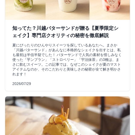
知ってた？川越バターサンドが贈る【夏季限定シ
ェイク】専門店クオリティの秘密を徹底解説
夏にぴったりのひんやりスイーツを探しているあなたへ。まさか
「川越バターサンド」があんなに本格的なシェイクを出すとは、私
も最初は半信半疑でした！ バターサンドで人気の素材を惜しみなく
使った「芋ンブラン」「ストロベリー」「宇治抹茶」の3種は、ま
さに飲むスイーツ。この記事では、なぜこのシェイクが夏のマスト
アイテムなのか、そのこだわりと美味しさの秘密が全て解き明かさ
れます！
2026/07/29