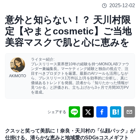
2025-12-02
意外と知らない！？ 天川村限
定【やまとcosmetic】ご当地
美容マスクで肌と心に恵みを
ライター紹介:
プレスリリース業界歴10年の経験を持つMONOLABファウ
ンダー兼編集長。マーケティング経験と独自の視点で、注
目すべきプロダクトを厳選。最新のAIツールも活用しなが
AKIMOTO
ら、プレスリリース1万件以上/月を効率的に分析し、真に
価値あるトレンドを発掘。読者から「知りたかった情報が
見つかる」と評価され、立ち上げから3ヶ月で月間30万PV
を達成。
シェアする
クスッと笑って美肌に！奈良・天川村の「仏顔パック」が
仕掛ける、清らかな恵みと地域愛のSDGsコスメギフト