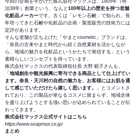
今回の企画を手がけた株式会社マックスは、1905年（明
治38年）創業という、なんと
100年以上の歴史を持つ老舗
化粧品メーカー
です。古くは「レモン石鹸」で知られ、長
年培ってきた石鹸や化粧品の企画・製造販売の技術力には
定評があります。
そんな老舗が立ち上げた「やまとcosmetic」ブランドは、
「奈良の古来やまと時代から続く自然素材を活かしなが
ら、地域の魅力を化粧品というかたちで発信する」という
素晴らしいコンセプトを持っています。
株式会社マックスの代表取締役社長 大野 範子さんも、
「
地域創生や観光振興に寄与できる商品として仕上げてい
ます。奈良・天川村の自然の魅力を、お客様にはお肌を通
して感じていただけたら嬉しく思います。
」とコメントさ
れており、この製品が単なるコスメに留まらず、地域全体
を盛り上げようとする強い思いが込められていることが伝
わってきます。
株式会社マックス公式サイトはこちら
https://www.soapmax.co.jp/
まとめ