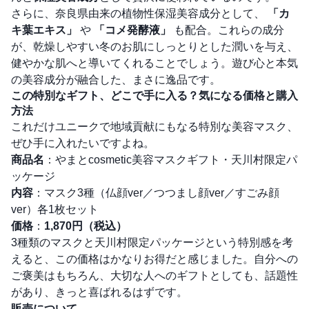
さらに、奈良県由来の植物性保湿美容成分として、
「カ
キ葉エキス」
や
「コメ発酵液」
も配合。これらの成分
が、乾燥しやすい冬のお肌にしっとりとした潤いを与え、
健やかな肌へと導いてくれることでしょう。遊び心と本気
の美容成分が融合した、まさに逸品です。
この特別なギフト、どこで手に入る？気になる価格と購入
方法
これだけユニークで地域貢献にもなる特別な美容マスク、
ぜひ手に入れたいですよね。
商品名
：やまとcosmetic美容マスクギフト・天川村限定パ
ッケージ
内容
：マスク3種（仏顔ver／つつまし顔ver／すごみ顔
ver）各1枚セット
価格
：
1,870円（税込）
3種類のマスクと天川村限定パッケージという特別感を考
えると、この価格はかなりお得だと感じました。自分への
ご褒美はもちろん、大切な人へのギフトとしても、話題性
があり、きっと喜ばれるはずです。
販売について