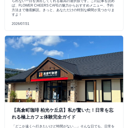
られない一日を演出してくれる最高の選択肢です。この記事を読め
ば、FLOWER CHEERS CAFEの魅力からおすすめメニュー、予約
方法まで徹底解説。きっと、あなただけの特別な瞬間が見つかりま
すよ！
2026/07/31
【高倉町珈琲 柏光ケ丘店】私が驚いた！日常を忘
れる極上カフェ体験完全ガイド
「どこか遠くへ行きたいけど時間がない…」そんな日でも、日常を