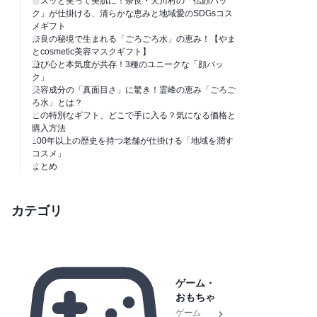
クスッと笑って美肌に！奈良・天川村の「仏顔パッ
ク」が仕掛ける、清らかな恵みと地域愛のSDGsコス
メギフト
奈良の秘境で生まれる「ごろごろ水」の恵み！【やま
とcosmetic美容マスクギフト】
遊び心と本気度が共存！3種のユニークな「顔パッ
ク」
美容成分の「真面目さ」に驚き！霊峰の恵み「ごろご
ろ水」とは？
この特別なギフト、どこで手に入る？気になる価格と
購入方法
100年以上の歴史を持つ老舗が仕掛ける「地域を潤す
コスメ」
まとめ
カテゴリ
ゲーム・
おもちゃ
ゲーム