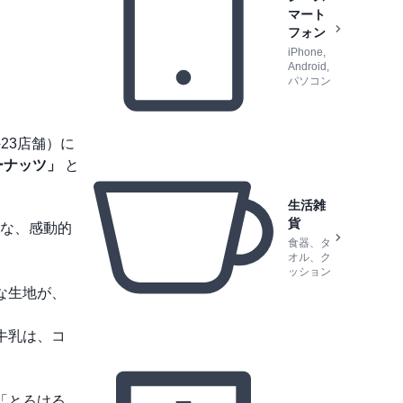
マート
フォン
iPhone,
Android,
パソコン
23店舗）に
ーナッツ」
と
生活雑
貨
な、感動的
食器、タ
オル、ク
ッション
な生地が、
牛乳は、コ
。
「とろける