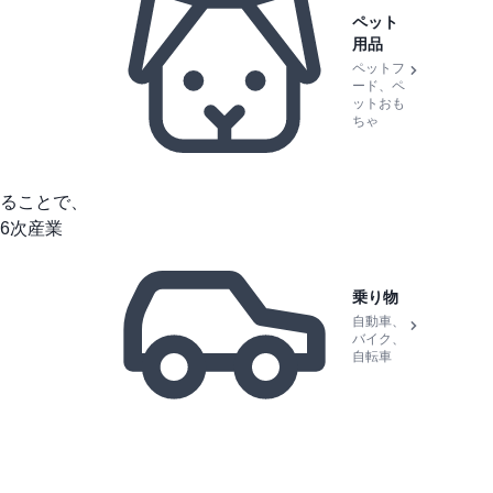
ペット
用品
ペットフ
ード、ペ
ットおも
ちゃ
ることで、
6次産業
乗り物
自動車、
バイク、
自転車