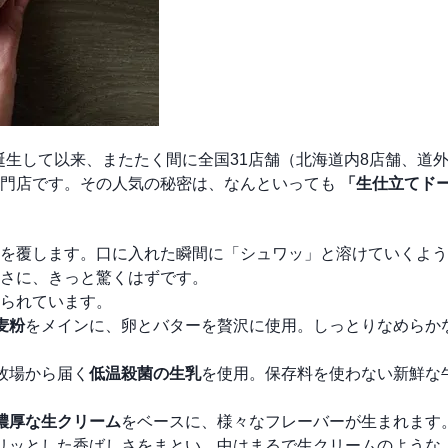
誕生して以来、またたく間に全国31店舗（北海道内8店舗、道外
専門店です。その人気の秘密は、なんといっても
「生仕立てド
を覆します。口に入れた瞬間に「シュワッ」と溶けていくよう
さに、きっと驚くはずです。
られています。
麦粉
をメインに、卵とバターを贅沢に使用。しっとりなめらか
牧場から届く
低温殺菌の生乳
を使用。保存料を使わない新鮮な
濃厚な生クリーム
をベースに、様々なフレーバーが生まれます
リッとした香ばしさをまとい、中はまるで生クリームのような