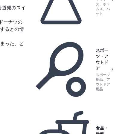
ス、ボト
海道発のスイ
ムス、ハ
ット
ドーナツの
するとの情
まった、と
スポー
ツ・ア
ウトド
ア
スポーツ
用品、ア
ウトドア
用品
食品・