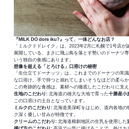
『MILK DO dore iku?』って、一体どんなお店？
「ミルクドドレイク」は、2023年2月に札幌で1号店が
展開している、まさに飛ぶ鳥を落とす勢いのドーナツ
いう独自の食感にあります。
想像を超える「とろける」口溶けの秘密
「生仕立てドーナッツ」は、これまでのドーナツの常識
な口溶け。手で持つと崩れてしまいそうなほどの柔らか
この奇跡的な食感は、素材への徹底したこだわりに支え
生地のこだわり:
北海道の雄大な大地で育った
十勝産小
この口溶けの土台となっています。
ミルクのこだわり:
北海道美深町をはじめ、道内各地の
ク深く優しい甘みが特徴です。
クリームのこだわり:
北海道根釧地区の生乳を使用した
揚げ方のこだわり:
高温で一気に揚げることで、外はカ