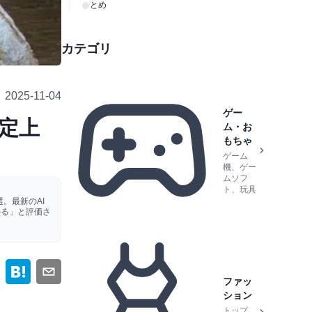
まとめ
カテゴリ
2025-11-04
ゲー
限定上
ム・お
もちゃ
ゲーム
機、ゲー
ムソフ
ト、玩具
。最新のAI
かる」と評価さ
ファッ
ション
トップ