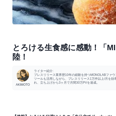
とろける生食感に感動！「MILK
陸！
ライター紹介:
プレスリリース業界歴10年の経験を持つMONOLABフ
ツールも活用しながら、プレスリリース1万件以上/月を
れ、立ち上げから3ヶ月で月間30万PVを達成。
AKIMOTO