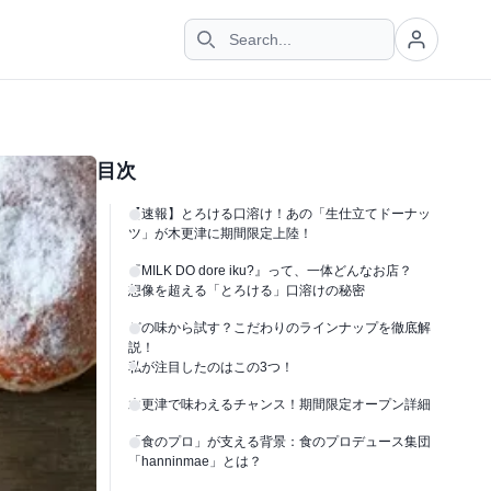
目次
【速報】とろける口溶け！あの「生仕立てドーナッ
ツ」が木更津に期間限定上陸！
『MILK DO dore iku?』って、一体どんなお店？
想像を超える「とろける」口溶けの秘密
どの味から試す？こだわりのラインナップを徹底解
説！
私が注目したのはこの3つ！
木更津で味わえるチャンス！期間限定オープン詳細
「食のプロ」が支える背景：食のプロデュース集団
「hanninmae」とは？