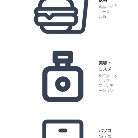
飲料
食品、ジ
ュース、
お酒
美容・
コスメ
化粧水、
リップ、
ファンデ
ーション
パソコ
ン・ス