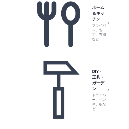
ホーム
＆キッ
チン
フライパ
ン、包
丁、布団
など
DIY・
工具・
ガーデ
ン
ドライバ
ー、ペン
キ、板な
ど