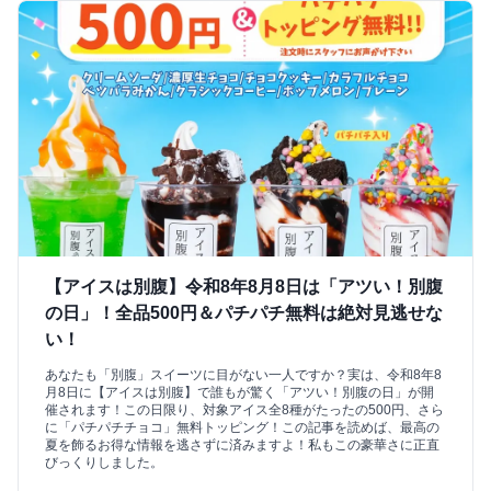
【アイスは別腹】令和8年8月8日は「アツい！別腹
の日」！全品500円＆パチパチ無料は絶対見逃せな
い！
あなたも「別腹」スイーツに目がない一人ですか？実は、令和8年8
月8日に【アイスは別腹】で誰もが驚く「アツい！別腹の日」が開
催されます！この日限り、対象アイス全8種がたったの500円、さら
に「パチパチチョコ」無料トッピング！この記事を読めば、最高の
夏を飾るお得な情報を逃さずに済みますよ！私もこの豪華さに正直
びっくりしました。