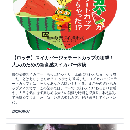
【ロッテ】スイカバージェラートカップの衝撃！
大人のための新食感スイカバー体験
夏の定番スイカバー、もっとゆっくり、上品に味わえたら…そう思
ったことはありませんか？ ロッテから登場した「スイカバージェラ
ートカップ」は、そんなあなたの願いを叶える、まさかの進化系カ
ップアイスです。この記事では、バーでは味わえないねっとり食感
や、人目を気にせず楽しめる大人の贅沢な時間を深掘り。私も試し
て衝撃を受けました！新しい夏の楽しみ方、ぜひ発見してください
ね。
2026/08/07