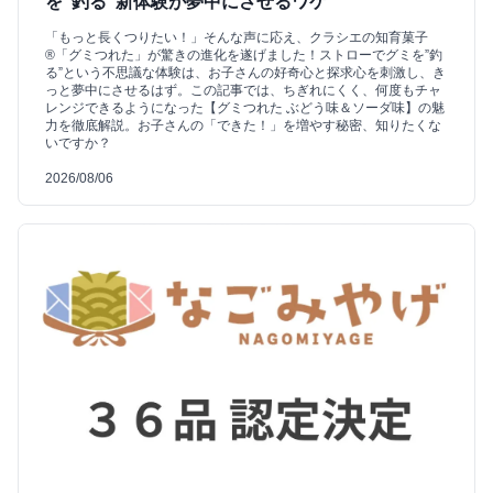
を“釣る”新体験が夢中にさせるワケ
「もっと長くつりたい！」そんな声に応え、クラシエの知育菓子
®「グミつれた」が驚きの進化を遂げました！ストローでグミを”釣
る”という不思議な体験は、お子さんの好奇心と探求心を刺激し、き
っと夢中にさせるはず。この記事では、ちぎれにくく、何度もチャ
レンジできるようになった【グミつれた ぶどう味＆ソーダ味】の魅
力を徹底解説。お子さんの「できた！」を増やす秘密、知りたくな
いですか？
2026/08/06