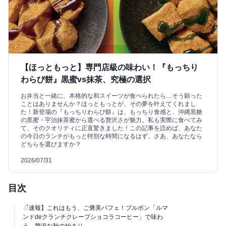
【ほっともっと】専門店級の味わい！『もっちり
わらび餅』黒蜜vs抹茶、究極の選択
お弁当と一緒に、本格的な和スイーツが食べられたら…そう願った
ことはありませんか？ほっともっとが、その夢を叶えてくれまし
た！新登場の『もっちりわらび餅』は、もっちり食感と、沖縄黒糖
の黒蜜・宇治抹茶蜜から選べる贅沢さが魅力。私も実際に食べてみ
て、そのクオリティに正直驚きました！この記事を読めば、あなた
の今日のランチがもっと特別な時間になるはず。さあ、あなたなら
どちらを選びますか？
2026/07/31
目次
【速報】これはもう、ご褒美パフェ！ブルボン「ルマ
ンドdeクランチクレープショコラコーヒー」で味わ
う、贅沢な秋の始まり