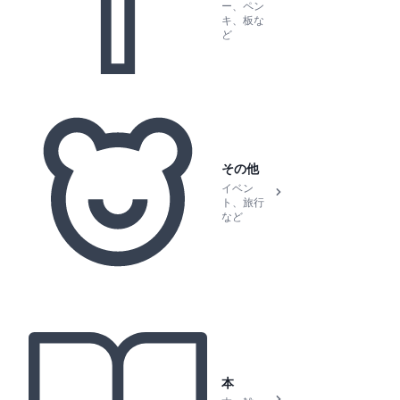
ー、ペン
キ、板な
ど
その他
イベン
ト、旅行
など
本