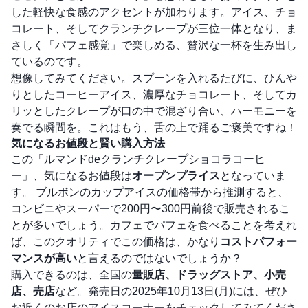
した軽快な食感のアクセントが加わります。アイス、チョ
コレート、そしてクランチクレープが三位一体となり、ま
さしく「パフェ感覚」で楽しめる、贅沢な一杯を生み出し
ているのです。
想像してみてください。スプーンを入れるたびに、ひんや
りとしたコーヒーアイス、濃厚なチョコレート、そしてカ
リッとしたクレープが口の中で混ざり合い、ハーモニーを
奏でる瞬間を。これはもう、舌の上で踊るご褒美ですね！
気になるお値段と賢い購入方法
この「ルマンドdeクランチクレープショコラコーヒ
ー」、気になるお値段は
オープンプライス
となっていま
す。 ブルボンのカップアイスの価格帯から推測すると、
コンビニやスーパーで200円〜300円前後で販売されるこ
とが多いでしょう。カフェでパフェを食べることを考えれ
ば、このクオリティでこの価格は、かなり
コストパフォー
マンスが高い
と言えるのではないでしょうか？
購入できるのは、全国の
量販店、ドラッグストア、小売
店、売店
など。発売日の2025年10月13日(月)には、ぜひ
お近くのお店のアイスコーナーをチェックしてみてくださ