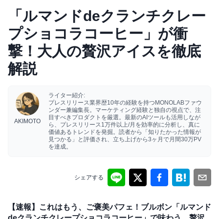
「ルマンドdeクランチクレー
プショコラコーヒー」が衝
撃！大人の贅沢アイスを徹底
解説
ライター紹介:
プレスリリース業界歴10年の経験を持つMONOLABファウ
ンダー兼編集長。マーケティング経験と独自の視点で、注
目すべきプロダクトを厳選。最新のAIツールも活用しなが
AKIMOTO
ら、プレスリリース1万件以上/月を効率的に分析し、真に
価値あるトレンドを発掘。読者から「知りたかった情報が
見つかる」と評価され、立ち上げから3ヶ月で月間30万PV
を達成。
シェアする
【速報】これはもう、ご褒美パフェ！ブルボン「ルマンド
deクランチクレープショコラコーヒー」で味わう、贅沢