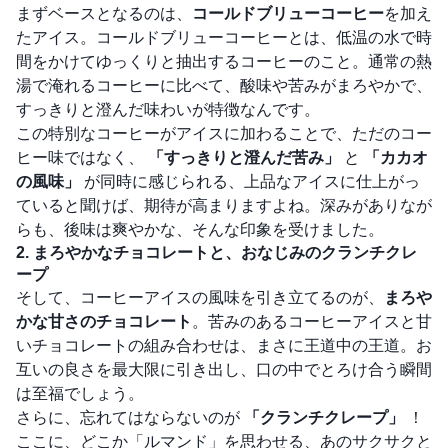
まずベースとなるのは、
コールドブリューコーヒー
を加え
たアイス。コールドブリューコーヒーとは、低温の水で時
間をかけてゆっくりと抽出するコーヒーのこと。通常の熱
湯で淹れるコーヒーに比べて、酸味や苦みがまろやかで、
すっきりと澄んだ味わいが特徴なんです。
この特別なコーヒーがアイスに加わることで、ただのコー
ヒー味ではなく、
「すっきりと澄んだ苦み」
と
「カカオ
の風味」
が同時に感じられる、上品なアイスに仕上がっ
ていると聞けば、期待が高まりますよね。深みがありなが
らも、後味は爽やかな、そんな印象を受けました。
2. まろやかなチョコレートと、おなじみのクランチクレ
ープ
そして、コーヒーアイスの風味を引き立てるのが、
まろや
かな甘さのチョコレート
。苦みのあるコーヒーアイスと甘
いチョコレートの組み合わせは、まさに王道中の王道。お
互いの良さを最大限に引き出し、口の中でとろけ合う瞬間
は至福でしょう。
さらに、忘れてはならないのが
「クランチクレープ」
！
ここに、どこか「ルマンド」を思わせる、あのサクサクと