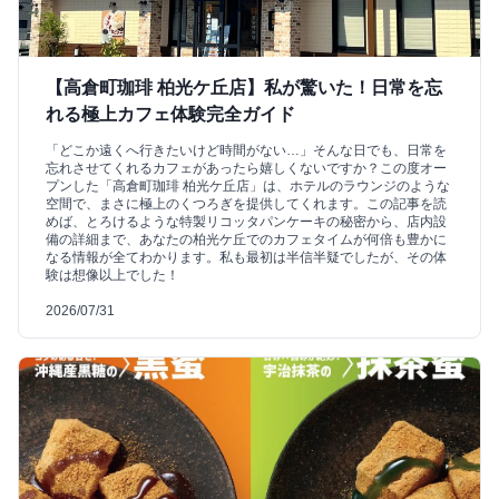
【高倉町珈琲 柏光ケ丘店】私が驚いた！日常を忘
れる極上カフェ体験完全ガイド
「どこか遠くへ行きたいけど時間がない…」そんな日でも、日常を
忘れさせてくれるカフェがあったら嬉しくないですか？この度オー
プンした「高倉町珈琲 柏光ケ丘店」は、ホテルのラウンジのような
空間で、まさに極上のくつろぎを提供してくれます。この記事を読
めば、とろけるような特製リコッタパンケーキの秘密から、店内設
備の詳細まで、あなたの柏光ケ丘でのカフェタイムが何倍も豊かに
なる情報が全てわかります。私も最初は半信半疑でしたが、その体
験は想像以上でした！
2026/07/31