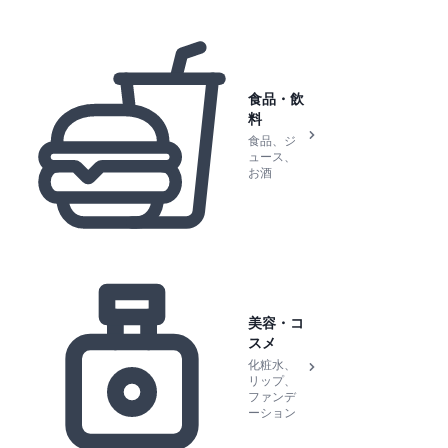
食品・飲
料
食品、ジ
ュース、
お酒
美容・コ
スメ
化粧水、
リップ、
ファンデ
ーション