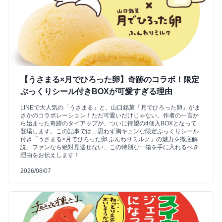
【うさまる×月でひろった卵】奇跡のコラボ！限定
ぷっくりシール付きBOXが可愛すぎる理由
LINEで大人気の「うさまる」と、山口銘菓「月でひろった卵」がま
さかのコラボレーション！ただ可愛いだけじゃない、作者の一言か
ら始まった奇跡のタイアップが、ついに待望の4個入BOXとなって
登場します。この記事では、思わず胸キュンな限定ぷっくりシール
付き「うさまる×月でひろった卵 ふんわりミルク」の魅力を徹底解
説。ファンなら絶対見逃せない、この特別な一箱を手に入れるべき
理由をお伝えします！
2026/08/07