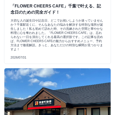
「FLOWER CHEERS CAFE」千葉で叶える、記
念日のための完全ガイド！
大切な人の誕生日や記念日、どこでお祝いしようか迷っていません
か？千葉駅近くに、そんなあなたの悩みを解決する特別な場所が誕
生しました！私も初めて訪れた時、その洗練された空間と華やかな
料理に心を奪われました。「FLOWER CHEERS CAFE」は、忘れ
られない一日を演出してくれる最高の選択肢です。この記事を読め
ば、FLOWER CHEERS CAFEの魅力からおすすめメニュー、予約
方法まで徹底解説。きっと、あなただけの特別な瞬間が見つかりま
すよ！
2026/07/31