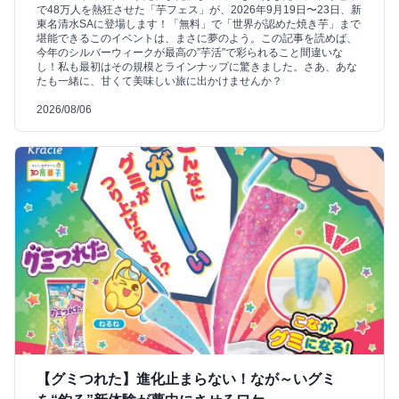
で48万人を熱狂させた「芋フェス」が、2026年9月19日〜23日、新
東名清水SAに登場します！「無料」で「世界が認めた焼き芋」まで
堪能できるこのイベントは、まさに夢のよう。この記事を読めば、
今年のシルバーウィークが最高の”芋活”で彩られること間違いな
し！私も最初はその規模とラインナップに驚きました。さあ、あな
たも一緒に、甘くて美味しい旅に出かけませんか？
2026/08/06
【グミつれた】進化止まらない！なが～いグミ