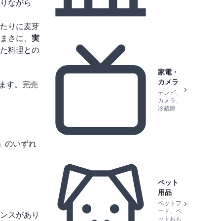
りながら
たりに麦芽
まさに、
実
た料理との
家電・
カメラ
ます。完売
テレビ、
カメラ、
冷蔵庫
庵」のいずれ
ペット
用品
ペットフ
ード、ペ
ンスがあり
ットおも