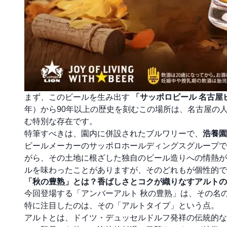
まず、このビールを生み出す
「サッポロビール 名古屋
年）から90年以上の歴史を刻むこの場所は、名古屋の
む特別な存在です。
特筆すべきは、園内に併設されたブルワリーで、
浩養園
ビールメーカーのサッポロホールディングスグループで
がら、その土地に根ざした独自のビール造りへの情熱が
ルを味わったことがありますが、そのどれもが個性的で
「秋の豊熟」とは？香ばしさとコクが織りなすアルトの
今回登場する「アンバーアルト 秋の豊熟」は、その名
特に注目したのは、その「アルトタイプ」という点。
アルトとは、ドイツ・デュッセルドルフ発祥の伝統的な