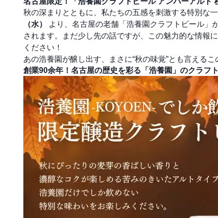
名古屋限定！「浩養園クラフトビール アンバーアルト
秋の深まりとともに、私たちの五感を刺激する特別な一
（水）
より、名古屋の老舗「浩養園クラフトビール」か
されます。まだ少し先の話ですが、この魅力的な情報に
ください！
あの浩養園が醸し出す、まさに“秋の味覚”とも言える
創業90余年！名古屋の歴史を彩る「浩養園」のクラフ