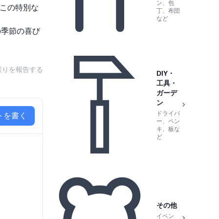
ン、包
この特別な
丁、布団
など
の季節の喜び
誤りを報告する
DIY・
工具・
ガーデ
ン
ドライバ
トを書く
ー、ペン
キ、板な
ど
その他
イベン