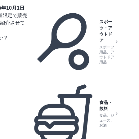
25年10月1日
量限定で販売
スポー
紹介させて
ツ・ア
ウトド
か？
ア
スポーツ
用品、ア
ウトドア
用品
食品・
飲料
食品、ジ
ュース、
お酒