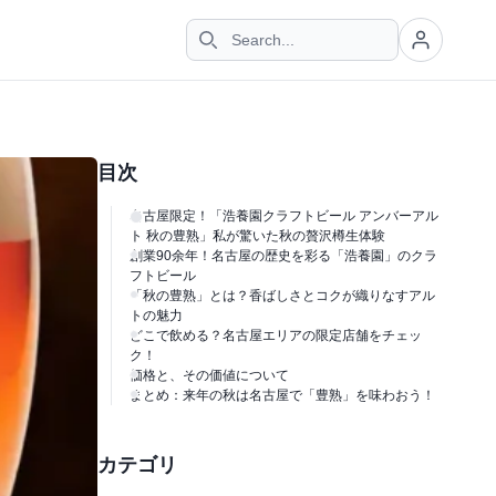
目次
名古屋限定！「浩養園クラフトビール アンバーアル
ト 秋の豊熟」私が驚いた秋の贅沢樽生体験
創業90余年！名古屋の歴史を彩る「浩養園」のクラ
フトビール
「秋の豊熟」とは？香ばしさとコクが織りなすアル
トの魅力
どこで飲める？名古屋エリアの限定店舗をチェッ
ク！
価格と、その価値について
まとめ：来年の秋は名古屋で「豊熟」を味わおう！
カテゴリ