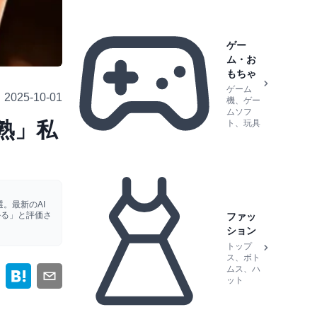
ゲー
ム・お
もちゃ
ゲーム
2025-10-01
機、ゲー
ムソフ
熟」私
ト、玩具
。最新のAI
かる」と評価さ
ファッ
ション
トップ
ス、ボト
ムス、ハ
ット