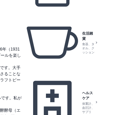
生活雑
貨
食器、タ
オル、ク
年（1931
ッション
ビールを楽し
です。大手
さることな
ラフトビー
ヘルス
ルです。私が
ケア
体重計、
血圧計、
酵酵母（エ
サプリ