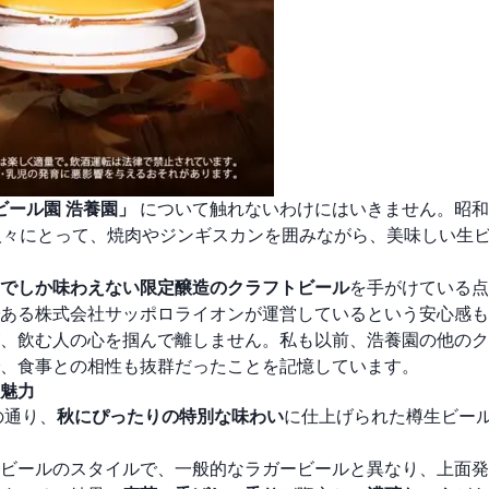
ビール園 浩養園」
について触れないわけにはいきません。昭和6
人々にとって、焼肉やジンギスカンを囲みながら、美味しい生
でしか味わえない限定醸造のクラフトビール
を手がけている点
ある株式会社サッポロライオンが運営しているという安心感も
、飲む人の心を掴んで離しません。私も以前、浩養園の他のク
、食事との相性も抜群だったことを記憶しています。
魅力
の通り、
秋にぴったりの特別な味わい
に仕上げられた樽生ビー
ビールのスタイルで、一般的なラガービールと異なり、上面発