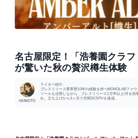
名古屋限定！「浩養園クラフ
が驚いた秋の贅沢樽生体験
ライター紹介:
プレスリリース業界歴10年の経験を持つMONOLABフ
ツールも活用しながら、プレスリリース1万件以上/月を
れ、立ち上げから3ヶ月で月間30万PVを達成。
AKIMOTO