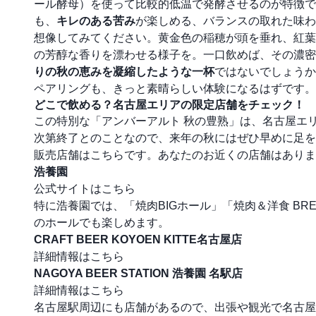
ール酵母）を使って比較的低温で発酵させるのが特徴で
も、
キレのある苦み
が楽しめる、バランスの取れた味わ
想像してみてください。黄金色の稲穂が頭を垂れ、紅葉
の芳醇な香りを漂わせる様子を。一口飲めば、その濃密
りの秋の恵みを凝縮したような一杯
ではないでしょうか
ペアリングも、きっと素晴らしい体験になるはずです。
どこで飲める？名古屋エリアの限定店舗をチェック！
この特別な「アンバーアルト 秋の豊熟」は、名古屋エ
次第終了とのことなので、来年の秋にはぜひ早めに足を
販売店舗はこちらです。あなたのお近くの店舗はありま
浩養園
公式サイトはこちら
特に浩養園では、「焼肉BIGホール」「焼肉＆洋食 BR
のホールでも楽しめます。
CRAFT BEER KOYOEN KITTE名古屋店
詳細情報はこちら
NAGOYA BEER STATION 浩養園 名駅店
詳細情報はこちら
名古屋駅周辺にも店舗があるので、出張や観光で名古屋