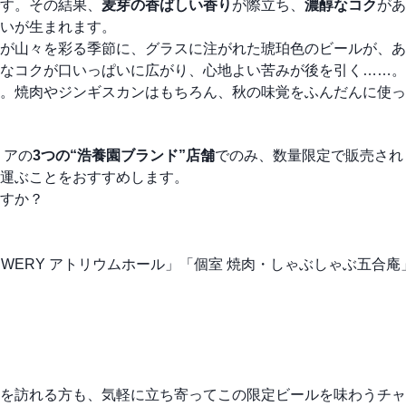
す。その結果、
麦芽の香ばしい香り
が際立ち、
濃醇なコク
があ
いが生まれます。
が山々を彩る季節に、グラスに注がれた琥珀色のビールが、あ
なコクが口いっぱいに広がり、心地よい苦みが後を引く……。
。焼肉やジンギスカンはもちろん、秋の味覚をふんだんに使っ
リアの
3つの“浩養園ブランド”店舗
でのみ、数量限定で販売され
運ぶことをおすすめします。
すか？
EWERY アトリウムホール」「個室 焼肉・しゃぶしゃぶ五合
を訪れる方も、気軽に立ち寄ってこの限定ビールを味わうチャ