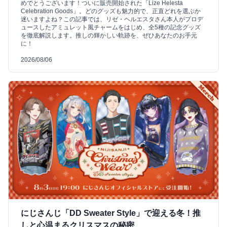
めでとうございます！ついに販売開始された「Lize Helesta
Celebration Goods」。どのグッズも魅力的で、正直どれを選ぶか
迷いますよね？この記事では、リゼ・ヘルエスタさん本人がプロデ
ュースしたアミュレット風チャームをはじめ、全5種の記念グッズ
を徹底解説します。推しの輝かしい軌跡を、ぜひあなたのお手元
に！
2026/08/06
にじさんじ「DD Sweater Style」で迎える冬！推
しと心温まるクリスマスの秘密