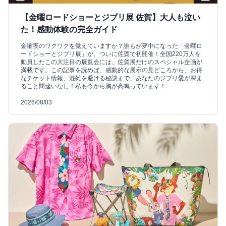
【金曜ロードショーとジブリ展 佐賀】大人も泣い
た！感動体験の完全ガイド
金曜夜のワクワクを覚えていますか？誰もが夢中になった「金曜ロ
ードショーとジブリ展」が、ついに佐賀で初開催！全国220万人を
動員したこの大注目の展覧会には、佐賀展だけのスペシャル企画が
満載です。この記事を読めば、感動的な展示の見どころから、お得
なチケット情報、混雑を避ける秘訣まで、あなたのジブリ愛が深ま
ること間違いなし！私も今から胸が高鳴っています！
2026/08/03