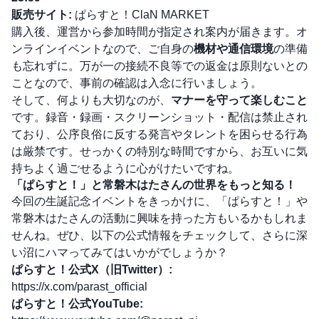
販売サイト:
ぱらすと！ClaN MARKET
購入後、運営から参加時間が指定され案内が届きます。オ
ンラインイベントなので、ご自身の
機材や通信環境
の準備
も忘れずに。万が一の接続不良等での返金は原則ないとの
ことなので、事前の確認は入念に行いましょう。
そして、何よりも大切なのが、
マナーを守って楽しむこと
です。録音・録画・スクリーンショット・配信は禁止され
ており、公序良俗に反する発言やタレントを困らせる行為
は厳禁です。せっかくの特別な時間ですから、お互いに気
持ちよく過ごせるように心がけたいですね。
「ぱらすと！」と常磐木はたさんの世界をもっと知る！
今回の生誕記念イベントをきっかけに、「ぱらすと！」や
常磐木はたさんの活動に興味を持った方もいるかもしれま
せんね。ぜひ、以下の公式情報をチェックして、さらに深
い沼にハマってみてはいかがでしょうか？
ぱらすと！公式X（旧Twitter）:
https://x.com/parast_official
ぱらすと！公式YouTube: