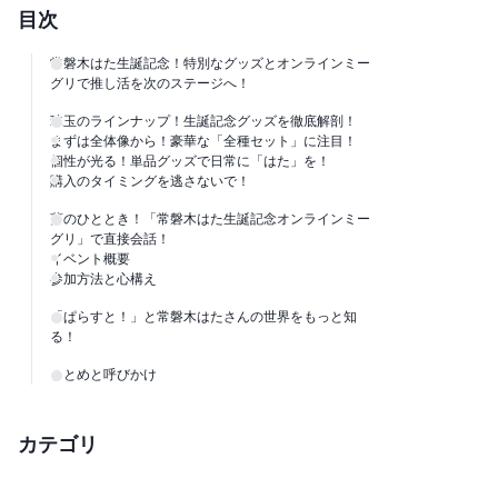
目次
常磐木はた生誕記念！特別なグッズとオンラインミー
グリで推し活を次のステージへ！
珠玉のラインナップ！生誕記念グッズを徹底解剖！
まずは全体像から！豪華な「全種セット」に注目！
個性が光る！単品グッズで日常に「はた」を！
購入のタイミングを逃さないで！
夢のひととき！「常磐木はた生誕記念オンラインミー
グリ」で直接会話！
イベント概要
参加方法と心構え
「ぱらすと！」と常磐木はたさんの世界をもっと知
る！
まとめと呼びかけ
カテゴリ