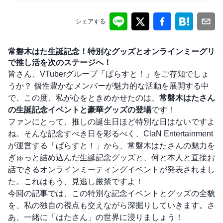
シェアする
常磐木はた生誕記念！特別なグッズとオンラインミーグリ
で推し活を次のステージへ！
皆さん、VTuberグループ「ぱらすと！」をご存知でしょ
うか？ 個性豊かなメンバーが魅力的な活動を展開する中
で、この度、私が心をときめかせたのは、
常磐木はたさん
の生誕記念イベントと豪華グッズの登場
です！
ファンにとって、推しの誕生日ほど特別な日はないですよ
ね。そんな記念すべき日を彩るべく、ClaN Entertainment
が運営する「ぱらすと！」から、常磐木はたさんの魅力を
ぎゅっと詰め込んだ生誕記念グッズと、何と本人と直接お
話できるオンラインミーティングイベントが発表されまし
た。これはもう、見逃し厳禁ですよ！
今回の記事では、この特別な記念イベントとグッズの全貌
を、私の独自の視点も交えながら深掘りしていきます。さ
あ、一緒に「はたさん」の世界に浸りましょう！