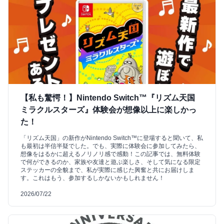
【私も驚愕！】Nintendo Switch™『リズム天国
ミラクルスターズ』体験会が想像以上に楽しかっ
た！
「リズム天国」の新作がNintendo Switch™に登場すると聞いて、私
も最初は半信半疑でした。でも、実際に体験会に参加してみたら、
想像をはるかに超えるノリノリ感で感動！この記事では、無料体験
で何ができるのか、家族や友達と遊ぶ楽しさ、そして気になる限定
ステッカーの全貌まで、私が実際に感じた興奮と共にお届けしま
す。これはもう、参加するしかないかもしれません！
2026/07/22