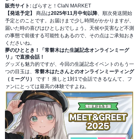
販売サイト:
ぱらすと！ClaN MARKET
【発送予定】
商品は
2025年11月中旬以降
、順次発送開始
予定とのことです。お届けまで少し時間がかかりますが、
届いた時の喜びはひとしおでしょう。天候や災害など不測
の事態で前後する可能性もあるので、その点はご承知おき
くださいね。
夢のひととき！「常磐木はた生誕記念オンラインミーグ
リ」で直接会話！
グッズも魅力的ですが、今回の生誕記念イベントのもう一
つの目玉は、
常磐木はたさんとのオンラインミーティング
（ミーグリ）
です！ 推しと1対1で会話できるなんて、フ
ァンにとっては最高の体験ですよね。