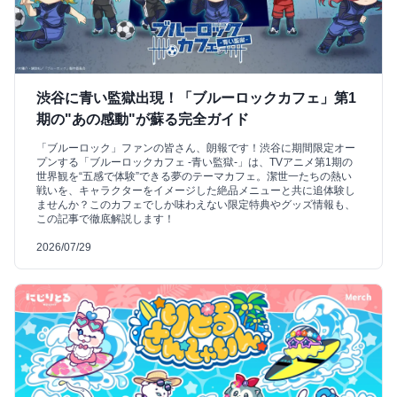
渋谷に青い監獄出現！「ブルーロックカフェ」第1
期の"あの感動"が蘇る完全ガイド
「ブルーロック」ファンの皆さん、朗報です！渋谷に期間限定オー
プンする「ブルーロックカフェ -青い監獄-」は、TVアニメ第1期の
世界観を“五感で体験”できる夢のテーマカフェ。潔世一たちの熱い
戦いを、キャラクターをイメージした絶品メニューと共に追体験し
ませんか？このカフェでしか味わえない限定特典やグッズ情報も、
この記事で徹底解説します！
2026/07/29