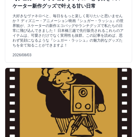
ケーター新作グッズで叶える甘い日常
大好きなヴァネロペと、毎日をもっと楽しく彩りたいと思いません
か？ ディズニー・アニメーション映画『シュガー・ラッシュ』の世
界観が、スケーターの新作エコバッグやランチグッズで私たちの日
常に飛び込んできました！ 日本橋三越で先行販売されるこれらのア
イテムは、可愛さだけでなく実用性も抜群。この記事を読めば、思
わず笑顔になるような『シュガー・ラッシュ』の魅力的なグッズた
ちを全て知ることができますよ！
2026/08/03