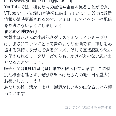
https://www.youtube.com/@parast_pj
YouTubeでは、彼女たちの配信や企画を見ることができ、
VTuberとしての魅力が存分に詰まっています。Xでは最新
情報が随時更新されるので、フォローしてイベントや配信
を見逃さないようにしましょう！
まとめと呼びかけ
常磐木はたさんの生誕記念グッズとオンラインミーグリ
は、まさにファンにとって夢のような企画です。推しを応
援する気持ちを形にできるグッズ、そして直接感謝や想い
を伝えられるミーグリ。どちらも、かけがえのない思い出
となることでしょう。
販売期間は
9月14日（日）まで
と限られています。この特
別な機会を逃さず、ぜひ常磐木はたさんの誕生日を盛大に
お祝いしましょう！
あなたの推し活が、より一層輝かしいものになることを願
っています！
コンテンツの誤りを報告する