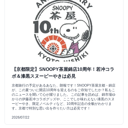
【京都限定】SNOOPY茶屋錦店10周年！若冲コラ
ボ＆漆黒スヌーピーやきは必見
京都旅行の予定があるあなた、朗報です！SNOOPY茶屋京都・錦店
が、この夏ついに開店10周年を迎えるのをご存知でしたか？私もこ
のニュースを聞いて心が躍りました。 この記事を読めば、錦市場ゆ
かりの伊藤若冲コラボグッズや、ここでしか味わえない漆黒のスヌ
ーピーやき、限定ノベルティなど、10周年記念の全貌がわかりま
す。京都で特別な思い出を作りたい方は必見です！
2026/07/22