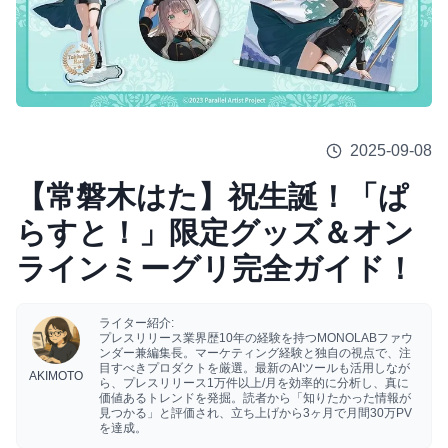
2025-09-08
【常磐木はた】祝生誕！「ぱ
らすと！」限定グッズ＆オン
ラインミーグリ完全ガイド！
ライター紹介:
プレスリリース業界歴10年の経験を持つMONOLABファウ
ンダー兼編集長。マーケティング経験と独自の視点で、注
目すべきプロダクトを厳選。最新のAIツールも活用しなが
AKIMOTO
ら、プレスリリース1万件以上/月を効率的に分析し、真に
価値あるトレンドを発掘。読者から「知りたかった情報が
見つかる」と評価され、立ち上げから3ヶ月で月間30万PV
を達成。