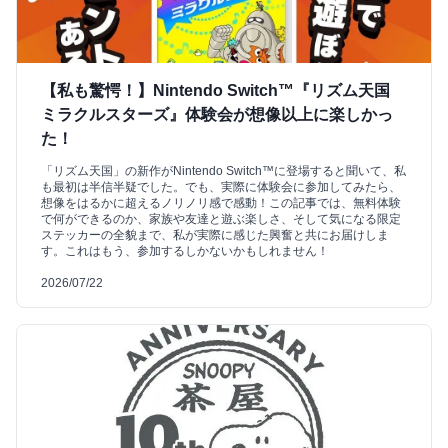
【私も驚愕！】Nintendo Switch™『リズム天国
ミラクルスターズ』体験会が想像以上に楽しかっ
た！
「リズム天国」の新作がNintendo Switch™に登場すると聞いて、私
も最初は半信半疑でした。でも、実際に体験会に参加してみたら、
想像をはるかに超えるノリノリ感で感動！この記事では、無料体験
で何ができるのか、家族や友達と遊ぶ楽しさ、そして気になる限定
ステッカーの全貌まで、私が実際に感じた興奮と共にお届けしま
す。これはもう、参加するしかないかもしれません！
2026/07/22