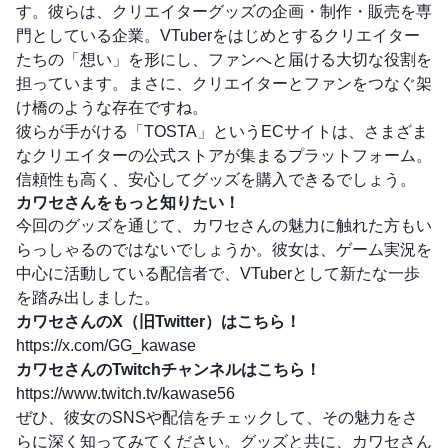
す。彼らは、クリエイターグッズの企画・制作・販売を専
門としている企業。VTuberをはじめとするクリエイター
たちの「想い」を形にし、ファンへと届ける大切な役割を
担っています。まさに、クリエイターとファンをつなぐ架
け橋のような存在ですね。
彼らが手がける「TOSTA」というECサイトは、さまざま
なクリエイターの公式ストアが集まるプラットフォーム。
信頼性も高く、安心してグッズを購入できるでしょう。
カワセさんをもっと知りたい！
今回のグッズを通じて、カワセさんの魅力に触れた方もい
らっしゃるのではないでしょうか。彼女は、ゲーム実況を
中心に活動している配信者で、VTuberとして新たな一歩
を踏み出しました。
カワセさんのX（旧Twitter）はこちら！
https://x.com/GG_kawase
カワセさんのTwitchチャンネルはこちら！
https://www.twitch.tv/kawase56
ぜひ、彼女のSNSや配信をチェックして、その魅力をさ
らに深く知ってみてください。グッズと共に、カワセさん