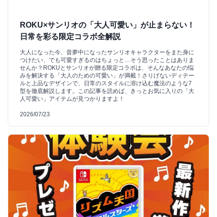
ROKU×サンリオの「大人可愛い」が止まらない！
日常を彩る限定コラボ全解説
大人になった今、昔夢中になったサンリオキャラクターをまた身に
つけたい、でも可愛すぎるのはちょっと…そう思ったことはありま
せんか？ROKUとサンリオが贈る限定コラボは、そんなあなたの悩
みを解決する「大人のための可愛い」が満載！さりげないディテー
ルと上品なデザインで、日常のスタイルに溶け込む魔法のような7
型を徹底解説します。この記事を読めば、きっとお気に入りの「大
人可愛い」アイテムが見つかりますよ！
2026/07/23