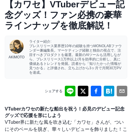
【カワセ】VTuberデビュー記
念グッズ！ファン必携の豪華
ラインナップを徹底解説！
ライター紹介:
プレスリリース業界歴10年の経験を持つMONOLABファウ
ンダー兼編集長。マーケティング経験と独自の視点で、注
目すべきプロダクトを厳選。最新のAIツールも活用しなが
AKIMOTO
ら、プレスリリース1万件以上/月を効率的に分析し、真に
価値あるトレンドを発掘。読者から「知りたかった情報が
見つかる」と評価され、立ち上げから3ヶ月で月間30万PV
を達成。
シェアする
VTuberカワセの新たな船出を祝う！必見のデビュー記念
グッズで応援を形にしよう
VTuber界に新たな風を吹き込む「カワセ」さんが、つい
にそのベールを脱ぎ、華々しいデビューを飾りました！こ