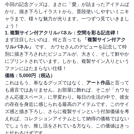
今回の記念グッズは、まさに「愛」が詰まったアイテムば
かり。描き下ろしイラストから、普段使いしやすいミニキ
ャラまで、様々な魅力が光ります。一つずつ見ていきまし
ょう！
1. 複製サイン付アクリルパネル：空間を彩る記念碑！
まず注目したいのは、何と言っても
「複製サイン付アク
リルパネル」
です。 カワセさんのデビューを記念して特
別に描き下ろされたビジュアルが、大きく、そして鮮やか
にプリントされています。しかも、複製サイン入りという
ファンにはたまらない仕様！
価格：5,000円（税込）
これはもう、単なるグッズではなく、
アート作品
と言って
も過言ではありません。お部屋に飾れば、そこが「カワセ
さん応援スペース」に早変わり。毎日の生活の中で、彼女
の存在を身近に感じられる最高のアイテムです。このサイ
ズ感と描き下ろし、さらに複製サインという付加価値を考
えれば、コレクションアイテムとして納得の価格ではない
でしょうか。推し活をされている方なら、この価値はきっ
と伝わるはずです。