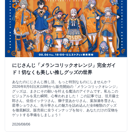
にじさんじ「メランコリックオレンジ」完全ガイ
ド！切なくも美しい推しグッズの世界
あなたのにじさんじ推し活、もっと特別なものにしませんか？
2026年8月6日(木)18時から販売開始の「メランコリックオレンジ」
グッズは、まさにその願いを叶える魔法のアイテムです。私もこの
ビジュアルを見た瞬間、心奪われました！ この記事では、弦月藤士
郎さん、佐伯イッテツさん、獅子堂あかりさん、葉加瀬冬雪さん、
星導ショウさん、先斗寧さんの魅力を詰め込んだ全8種類のグッズ
を徹底解説。販売前に全ラインナップを知り、あなただけの宝物を
ゲットする準備をしましょう！
2026/08/06