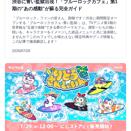
渋谷に青い監獄出現！「ブルーロックカフェ」第1
期の"あの感動"が蘇る完全ガイド
「ブルーロック」ファンの皆さん、朗報です！渋谷に期間限定オー
プンする「ブルーロックカフェ -青い監獄-」は、TVアニメ第1期の
世界観を“五感で体験”できる夢のテーマカフェ。潔世一たちの熱い
戦いを、キャラクターをイメージした絶品メニューと共に追体験し
ませんか？このカフェでしか味わえない限定特典やグッズ情報も、
この記事で徹底解説します！
2026/07/29