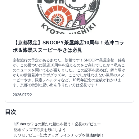
【京都限定】SNOOPY茶屋錦店10周年！若冲コラ
ボ＆漆黒スヌーピーやきは必見
京都旅行の予定があるあなた、朗報です！SNOOPY茶屋京都・錦店
が、この夏ついに開店10周年を迎えるのをご存知でしたか？私もこ
のニュースを聞いて心が躍りました。 この記事を読めば、錦市場ゆ
かりの伊藤若冲コラボグッズや、ここでしか味わえない漆黒のスヌ
ーピーやき、限定ノベルティなど、10周年記念の全貌がわかりま
す。京都で特別な思い出を作りたい方は必見です！
2026/07/22
目次
VTuberカワセの新たな船出を祝う！必見のデビュー
記念グッズで応援を形にしよう
カワセデビュー記念グッズ ラインナップを徹底解剖！