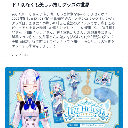
ド！切なくも美しい推しグッズの世界
あなたのにじさんじ推し活、もっと特別なものにしませんか？
2026年8月6日(木)18時から販売開始の「メランコリックオレンジ」
グッズは、まさにその願いを叶える魔法のアイテムです。私もこの
ビジュアルを見た瞬間、心奪われました！ この記事では、弦月藤士
郎さん、佐伯イッテツさん、獅子堂あかりさん、葉加瀬冬雪さん、
星導ショウさん、先斗寧さんの魅力を詰め込んだ全8種類のグッズ
を徹底解説。販売前に全ラインナップを知り、あなただけの宝物を
ゲットする準備をしましょう！
2026/08/06