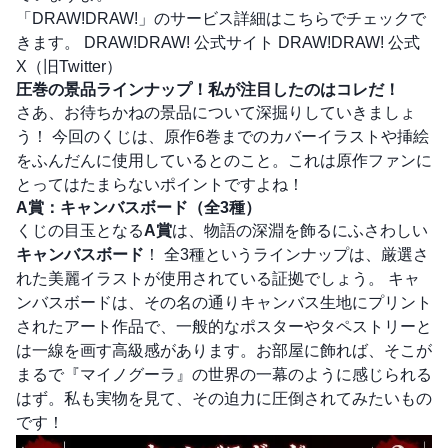
「DRAW!DRAW!」のサービス詳細はこちらでチェックで
きます。
DRAW!DRAW! 公式サイト
DRAW!DRAW! 公式
X（旧Twitter）
圧巻の景品ラインナップ！私が注目したのはコレだ！
さあ、お待ちかねの景品について深掘りしていきましょ
う！ 今回のくじは、原作6巻までのカバーイラストや挿絵
をふんだんに使用しているとのこと。これは原作ファンに
とってはたまらないポイントですよね！
A賞：キャンバスボード（全3種）
くじの目玉となる
A賞
は、物語の深淵を飾るにふさわしい
キャンバスボード
！ 全3種というラインナップは、厳選さ
れた美麗イラストが使用されている証拠でしょう。 キャ
ンバスボードは、その名の通りキャンバス生地にプリント
されたアート作品で、一般的なポスターやタペストリーと
は一線を画す高級感があります。お部屋に飾れば、そこが
まるで『マイノグーラ』の世界の一幕のように感じられる
はず。私も実物を見て、その迫力に圧倒されてみたいもの
です！