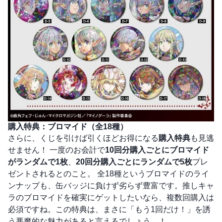
購入特典：ブロマイド（全18種）
さらに、くじを引けば引くほどお得になる
購入特典
も見逃
せません！ 一度のお会計で
10回分購入ごとにブロマイド
がランダムで1枚
、
20回分購入ごとにランダムで5枚
プレ
ゼントされるとのこと。 全18種というブロマイドのライ
ンナップも、缶バッジに負けず劣らず豊富です。推しキャ
ラのブロマイドを確実にゲットしたいなら、複数回購入は
必須ですね。この特典は、まさに「もう1回だけ！」を誘
う悪魔的な魅力があると言えるでしょう…！