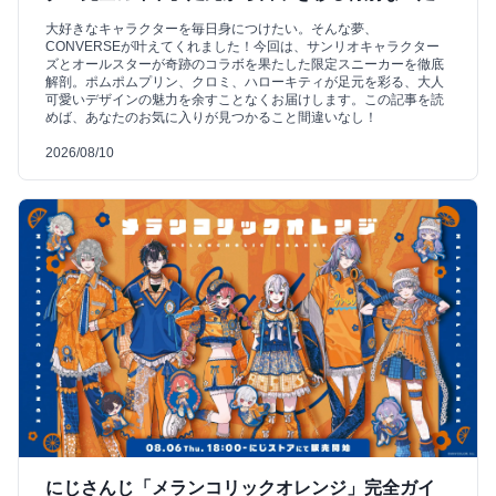
大好きなキャラクターを毎日身につけたい。そんな夢、
CONVERSEが叶えてくれました！今回は、サンリオキャラクター
ズとオールスターが奇跡のコラボを果たした限定スニーカーを徹底
解剖。ポムポムプリン、クロミ、ハローキティが足元を彩る、大人
可愛いデザインの魅力を余すことなくお届けします。この記事を読
めば、あなたのお気に入りが見つかること間違いなし！
2026/08/10
にじさんじ「メランコリックオレンジ」完全ガイ