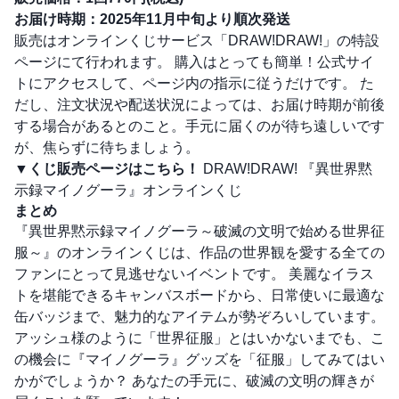
お届け時期：2025年11月中旬より順次発送
販売はオンラインくじサービス「DRAW!DRAW!」の特設
ページにて行われます。 購入はとっても簡単！公式サイ
トにアクセスして、ページ内の指示に従うだけです。 た
だし、注文状況や配送状況によっては、お届け時期が前後
する場合があるとのこと。手元に届くのが待ち遠しいです
が、焦らずに待ちましょう。
▼くじ販売ページはこちら！
DRAW!DRAW! 『異世界黙
示録マイノグーラ』オンラインくじ
まとめ
『異世界黙示録マイノグーラ～破滅の文明で始める世界征
服～』のオンラインくじは、作品の世界観を愛する全ての
ファンにとって見逃せないイベントです。 美麗なイラス
トを堪能できるキャンバスボードから、日常使いに最適な
缶バッジまで、魅力的なアイテムが勢ぞろいしています。
アッシュ様のように「世界征服」とはいかないまでも、こ
の機会に『マイノグーラ』グッズを「征服」してみてはい
かがでしょうか？ あなたの手元に、破滅の文明の輝きが