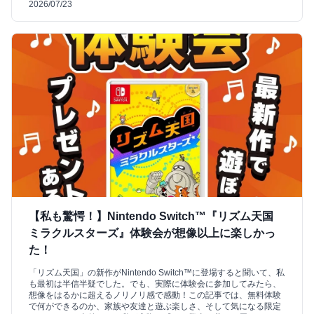
2026/07/23
【私も驚愕！】Nintendo Switch™『リズム天国
ミラクルスターズ』体験会が想像以上に楽しかっ
た！
「リズム天国」の新作がNintendo Switch™に登場すると聞いて、私
も最初は半信半疑でした。でも、実際に体験会に参加してみたら、
想像をはるかに超えるノリノリ感で感動！この記事では、無料体験
で何ができるのか、家族や友達と遊ぶ楽しさ、そして気になる限定