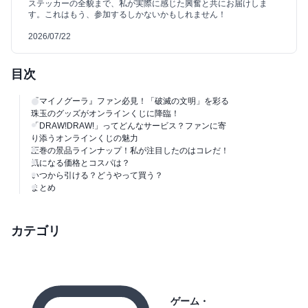
ステッカーの全貌まで、私が実際に感じた興奮と共にお届けしま
す。これはもう、参加するしかないかもしれません！
2026/07/22
目次
『マイノグーラ』ファン必見！「破滅の文明」を彩る
珠玉のグッズがオンラインくじに降臨！
「DRAW!DRAW!」ってどんなサービス？ファンに寄
り添うオンラインくじの魅力
圧巻の景品ラインナップ！私が注目したのはコレだ！
気になる価格とコスパは？
いつから引ける？どうやって買う？
まとめ
カテゴリ
ゲーム・