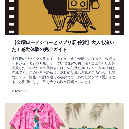
【金曜ロードショーとジブリ展 佐賀】大人も泣い
た！感動体験の完全ガイド
金曜夜のワクワクを覚えていますか？誰もが夢中になった「金曜ロ
ードショーとジブリ展」が、ついに佐賀で初開催！全国220万人を
動員したこの大注目の展覧会には、佐賀展だけのスペシャル企画が
満載です。この記事を読めば、感動的な展示の見どころから、お得
なチケット情報、混雑を避ける秘訣まで、あなたのジブリ愛が深ま
ること間違いなし！私も今から胸が高鳴っています！
2026/08/03