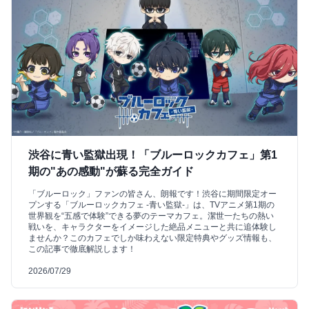
渋谷に青い監獄出現！「ブルーロックカフェ」第1
期の"あの感動"が蘇る完全ガイド
「ブルーロック」ファンの皆さん、朗報です！渋谷に期間限定オー
プンする「ブルーロックカフェ -青い監獄-」は、TVアニメ第1期の
世界観を“五感で体験”できる夢のテーマカフェ。潔世一たちの熱い
戦いを、キャラクターをイメージした絶品メニューと共に追体験し
ませんか？このカフェでしか味わえない限定特典やグッズ情報も、
この記事で徹底解説します！
2026/07/29