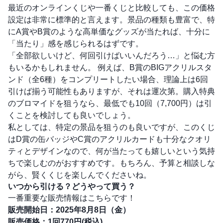
最近のオンラインくじや一番くじと比較しても、この価格
設定は非常に標準的と言えます。景品の種類も豊富で、特
にA賞やB賞のような高単価なグッズが当たれば、十分に
「当たり」感を感じられるはずです。
「全部欲しいけど、何回引けばいいんだろう…」と悩む方
もいるかもしれません。 例えば、B賞のBIGアクリルスタ
ンド（全6種）をコンプリートしたい場合、理論上は6回
引けば揃う可能性もありますが、それは運次第。購入特典
のブロマイドを狙うなら、最低でも10回（7,700円）は引
くことを検討しても良いでしょう。
私としては、特定の景品を狙うのも良いですが、このくじ
はD賞の缶バッジやC賞のアクリルカードも十分なクオリ
ティとデザインなので、何が当たっても嬉しいという気持
ちで楽しむのがおすすめです。もちろん、予算と相談しな
がら、賢くくじを楽しんでくださいね。
いつから引ける？どうやって買う？
一番重要な販売情報はこちらです！
販売開始日：2025年8月8日（金）
販売価格：1回770円(税込)