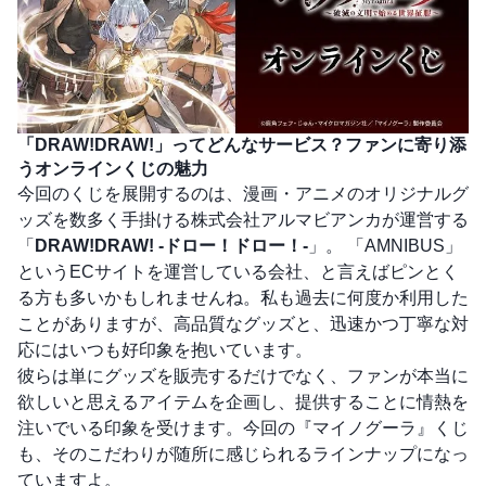
「DRAW!DRAW!」ってどんなサービス？ファンに寄り添
うオンラインくじの魅力
今回のくじを展開するのは、漫画・アニメのオリジナルグ
ッズを数多く手掛ける株式会社アルマビアンカが運営する
「
DRAW!DRAW! -ドロー！ドロー！-
」。 「AMNIBUS」
というECサイトを運営している会社、と言えばピンとく
る方も多いかもしれませんね。私も過去に何度か利用した
ことがありますが、高品質なグッズと、迅速かつ丁寧な対
応にはいつも好印象を抱いています。
彼らは単にグッズを販売するだけでなく、ファンが本当に
欲しいと思えるアイテムを企画し、提供することに情熱を
注いでいる印象を受けます。今回の『マイノグーラ』くじ
も、そのこだわりが随所に感じられるラインナップになっ
ていますよ。