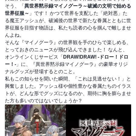
そう、「
異世界黙示録マイノグーラ～破滅の文明で始める
世界征服～
」です！ かつて世界を支配した「絶対悪」た
る魔王アッシュが、破滅後の世界で新たな眷属とともに世
界征服を目指す物語は、私たち読者の心を掴んで離しませ
んよね。
そんな『マイノグーラ』の世界観を手のひらで楽しめる、
とっておきのニュースが飛び込んできました！ なんと、
オンラインくじサービス「
DRAW!DRAW! -ドロー！ドロ
ー！-
」に、『異世界黙示録マイノグーラ』の豪華オリジ
ナルグッズが登場するとのこと。
私もこの知らせを聞いた瞬間、「これは見逃せない！」と
興奮しました。アッシュ様や個性豊かな眷属たちのイラス
トが、どんな形でグッズになるのか、期待に胸を膨らませ
た方も多いのではないでしょうか？