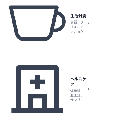
生活雑貨
食器、タ
オル、ク
ッション
ヘルスケ
ア
体重計、
血圧計、
サプリ