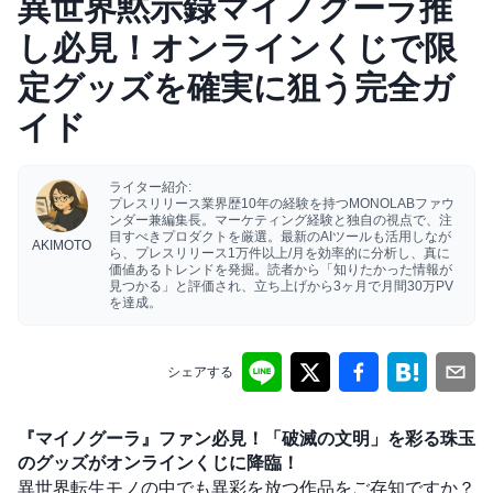
異世界黙示録マイノグーラ推
し必見！オンラインくじで限
定グッズを確実に狙う完全ガ
イド
ライター紹介:
プレスリリース業界歴10年の経験を持つMONOLABファウ
ンダー兼編集長。マーケティング経験と独自の視点で、注
目すべきプロダクトを厳選。最新のAIツールも活用しなが
AKIMOTO
ら、プレスリリース1万件以上/月を効率的に分析し、真に
価値あるトレンドを発掘。読者から「知りたかった情報が
見つかる」と評価され、立ち上げから3ヶ月で月間30万PV
を達成。
シェアする
『マイノグーラ』ファン必見！「破滅の文明」を彩る珠玉
のグッズがオンラインくじに降臨！
異世界転生モノの中でも異彩を放つ作品をご存知ですか？