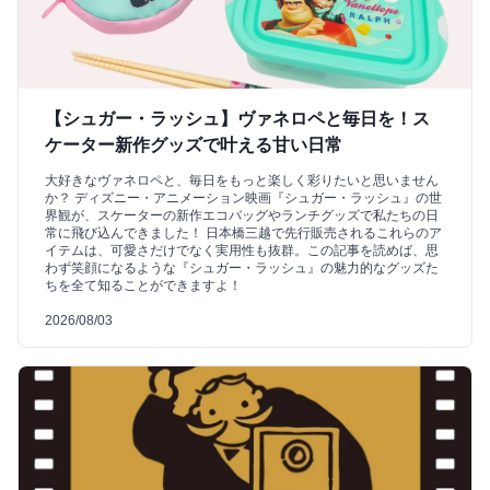
【シュガー・ラッシュ】ヴァネロペと毎日を！ス
ケーター新作グッズで叶える甘い日常
大好きなヴァネロペと、毎日をもっと楽しく彩りたいと思いません
か？ ディズニー・アニメーション映画『シュガー・ラッシュ』の世
界観が、スケーターの新作エコバッグやランチグッズで私たちの日
常に飛び込んできました！ 日本橋三越で先行販売されるこれらのア
イテムは、可愛さだけでなく実用性も抜群。この記事を読めば、思
わず笑顔になるような『シュガー・ラッシュ』の魅力的なグッズた
ちを全て知ることができますよ！
2026/08/03