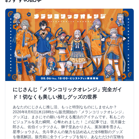
にじさんじ「メランコリックオレンジ」完全ガイ
ド！切なくも美しい推しグッズの世界
あなたのにじさんじ推し活、もっと特別なものにしませんか？
2026年8月6日(木)18時から販売開始の「メランコリックオレンジ」
グッズは、まさにその願いを叶える魔法のアイテムです。私もこの
ビジュアルを見た瞬間、心奪われました！ この記事では、弦月藤士
郎さん、佐伯イッテツさん、獅子堂あかりさん、葉加瀬冬雪さん、
星導ショウさん、先斗寧さんの魅力を詰め込んだ全8種類のグッズ
を徹底解説。販売前に全ラインナップを知り、あなただけの宝物を