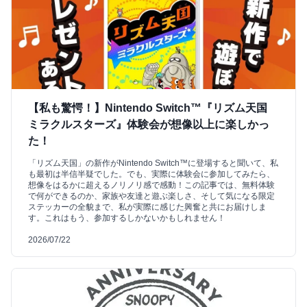
【私も驚愕！】Nintendo Switch™『リズム天国
ミラクルスターズ』体験会が想像以上に楽しかっ
た！
「リズム天国」の新作がNintendo Switch™に登場すると聞いて、私
も最初は半信半疑でした。でも、実際に体験会に参加してみたら、
想像をはるかに超えるノリノリ感で感動！この記事では、無料体験
で何ができるのか、家族や友達と遊ぶ楽しさ、そして気になる限定
ステッカーの全貌まで、私が実際に感じた興奮と共にお届けしま
す。これはもう、参加するしかないかもしれません！
2026/07/22