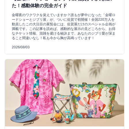
た！感動体験の完全ガイド
金曜夜のワクワクを覚えていますか？誰もが夢中になった「金曜ロ
ードショーとジブリ展」が、ついに佐賀で初開催！全国220万人を
動員したこの大注目の展覧会には、佐賀展だけのスペシャル企画が
満載です。この記事を読めば、感動的な展示の見どころから、お得
なチケット情報、混雑を避ける秘訣まで、あなたのジブリ愛が深ま
ること間違いなし！私も今から胸が高鳴っています！
2026/08/03