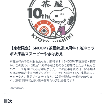
【京都限定】SNOOPY茶屋錦店10周年！若冲コラ
ボ＆漆黒スヌーピーやきは必見
京都旅行の予定があるあなた、朗報です！SNOOPY茶屋京都・錦店
が、この夏ついに開店10周年を迎えるのをご存知でしたか？私もこ
のニュースを聞いて心が躍りました。 この記事を読めば、錦市場ゆ
かりの伊藤若冲コラボグッズや、ここでしか味わえない漆黒のスヌ
ーピーやき、限定ノベルティなど、10周年記念の全貌がわかりま
す。京都で特別な思い出を作りたい方は必見です！
2026/07/22
目次