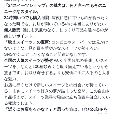
『24スイーツショップ』の魅力は、何と言ってもそのユ
ニークなスタイル。
24時間いつでも購入可能:
深夜に急に甘いものが食べたく
なった時でも、お店が開いているのは本当にありがたい！
無人販売:
誰にも気兼ねなく、じっくり商品を選べるのが
嬉しいポイント。
「映えスイーツ」の宝庫:
コンビニやスーパーでは見かけ
ないような、見た目も華やかなスイーツが勢ぞろい。
SNSでシェアしたくなること間違いなしです。
全国の人気スイーツが勢ぞろい:
全国各地の美味しいスイ
ーツを、なんと100種類近くも取り揃えているというから
驚きです。お取り寄せするよりも安価に手に入るのも大き
な魅力。
お店に行くだけで新しいスイーツとの出会いが待ってい
る、まさにスイーツ好きの夢が詰まった空間。この自由さ
と品揃えが、スイーツ業界で独自の立ち位置を確立してい
る秘訣でしょう。
「近くにお店あるかな？」と思った方は、ぜひ公式HPを