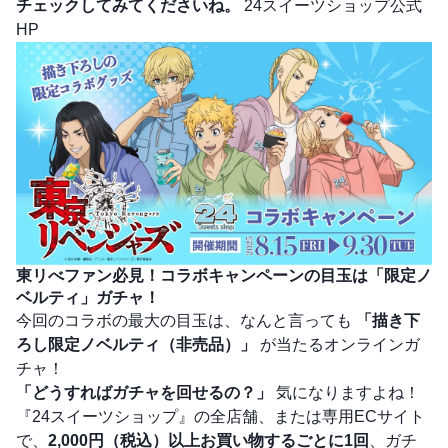
チェックしてみてくださいね。
24スイーツショップ公式
HP
東リべファン必見！コラボキャンペーンの目玉は「限定ノ
ベルティ」ガチャ！
今回のコラボの最大の目玉は、なんと言っても
「描き下
ろし限定ノベルティ（非売品）」
が当たるオンラインガ
チャ！
「どうすればガチャを回せるの？」
気になりますよね！
『24スイーツショップ』の全店舗、または専用ECサイト
で、
2,000円（税込）以上お買い物するごとに1回
、ガチ