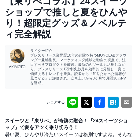
【東リべコラボ】24スイーツ
ショップで推しと夏をひんや
り！超限定グッズ＆ノベルテ
ィ完全解説
ライター紹介:
プレスリリース業界歴10年の経験を持つMONOLABファウ
ンダー兼編集長。マーケティング経験と独自の視点で、注
目すべきプロダクトを厳選。最新のAIツールも活用しなが
AKIMOTO
ら、プレスリリース1万件以上/月を効率的に分析し、真に
価値あるトレンドを発掘。読者から「知りたかった情報が
見つかる」と評価され、立ち上げから3ヶ月で月間30万PV
を達成。
シェアする
スイーツと「東リべ」が奇跡の融合！『24スイーツショ
ップ』で夏をアツく乗り切ろう！
暑い夏、ひんやり冷たいスイーツは格別ですよね。そんな