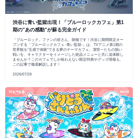
渋谷に青い監獄出現！「ブルーロックカフェ」第1
期の"あの感動"が蘇る完全ガイド
「ブルーロック」ファンの皆さん、朗報です！渋谷に期間限定オー
プンする「ブルーロックカフェ -青い監獄-」は、TVアニメ第1期の
世界観を“五感で体験”できる夢のテーマカフェ。潔世一たちの熱い
戦いを、キャラクターをイメージした絶品メニューと共に追体験し
ませんか？このカフェでしか味わえない限定特典やグッズ情報も、
この記事で徹底解説します！
2026/07/29