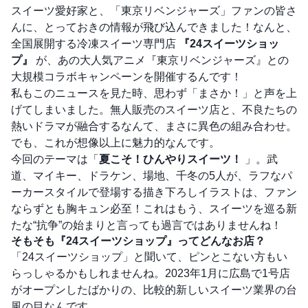
スイーツ愛好家と、「東京リベンジャーズ」ファンの皆さ
んに、とっておきの情報が飛び込んできました！なんと、
全国展開する冷凍スイーツ専門店
『24スイーツショッ
プ』
が、あの大人気アニメ『東京リベンジャーズ』との
大規模コラボキャンペーンを開催するんです！
私もこのニュースを見た時、思わず「まさか！」と声を上
げてしまいました。無人販売のスイーツ店と、不良たちの
熱いドラマが融合するなんて、まさに異色の組み合わせ。
でも、これが想像以上に魅力的なんです。
今回のテーマは「
夏こそ！ひんやりスイーツ！
」。武
道、マイキー、ドラケン、場地、千冬の5人が、ラフなパ
ーカースタイルで登場する描き下ろしイラストは、ファン
ならずとも胸キュン必至！これはもう、スイーツを巡る新
たな“抗争”の始まりと言っても過言ではありませんね！
そもそも『24スイーツショップ』ってどんなお店？
「24スイーツショップ」と聞いて、ピンとこない方もい
らっしゃるかもしれませんね。2023年1月に広島で1号店
がオープンしたばかりの、比較的新しいスイーツ業界の台
風の目なんです。