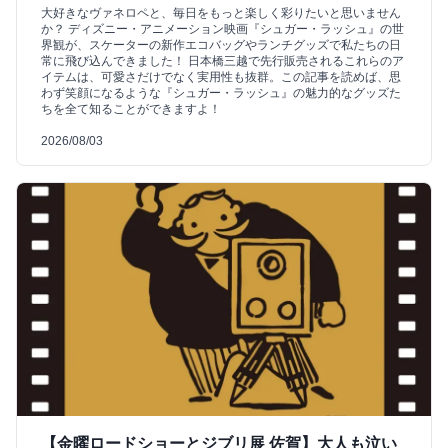
大好きなヴァネロペと、毎日をもっと楽しく彩りたいと思いません
か？ ディズニー・アニメーション映画『シュガー・ラッシュ』の世
界観が、スケーターの新作エコバッグやランチグッズで私たちの日
常に飛び込んできました！ 日本橋三越で先行販売されるこれらのア
イテムは、可愛さだけでなく実用性も抜群。この記事を読めば、思
わず笑顔になるような『シュガー・ラッシュ』の魅力的なグッズた
ちを全て知ることができますよ！
2026/08/03
【金曜ロードショーとジブリ展 佐賀】大人も泣い