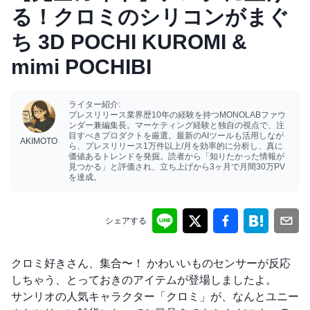
る！クロミのシリコンがまぐ
ち 3D POCHI KUROMI &
mimi POCHIBI
ライター紹介:
プレスリリース業界歴10年の経験を持つMONOLABファウ
ンダー兼編集長。マーケティング経験と独自の視点で、注
目すべきプロダクトを厳選。最新のAIツールも活用しなが
AKIMOTO
ら、プレスリリース1万件以上/月を効率的に分析し、真に
価値あるトレンドを発掘。読者から「知りたかった情報が
見つかる」と評価され、立ち上げから3ヶ月で月間30万PV
を達成。
シェアする
クロミ好きさん、集合〜！ かわいいものセンサーが反応
しちゃう、とっておきのアイテムが登場しましたよ。
サンリオの人気キャラクター「クロミ」が、なんとユニー