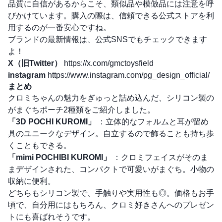
品質に自信があるからこそ、類似品や模倣品には注意を呼
びかけています。購入の際は、信頼できる公式ストアを利
用するのが一番安心ですね。
ブランドの最新情報は、公式SNSでもチェックできます
よ！
X（旧Twitter）
https://x.com/gmctoysfield
instagram
https://www.instagram.com/pg_design_official/
まとめ
クロミちゃんの魅力をぎゅっと詰め込んだ、シリコン製の
がまぐちポーチ2種類をご紹介しました。
「3D POCHI KUROMI」
：立体的なフォルムと耳が留め
具のユニークなデザイン。自立するので飾ることも持ち歩
くこともできる。
「mimi POCHIBI KUROMI」
：クロミフェイスがそのま
まデザインされた、コンパクトで可愛いがまぐち。小物の
収納に便利。
どちらもシリコン製で、手触りや実用性も◎。価格もお手
頃で、自分用にはもちろん、クロミ好きさんへのプレゼン
トにも喜ばれそうです。