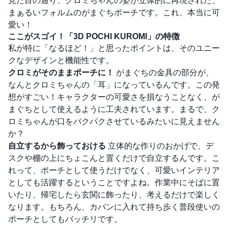
見た目の通り、クロミちゃんの姿が立体的に再現された、
まぁるいフォルムのがまぐちポーチです。これ、本当に可
愛い！
ここがスゴイ！「3D POCHI KUROMI」の特徴
私が特に「なるほど！」と思ったポイントは、そのユニー
クなデザインと機能性です。
クロミがそのままポーチに！
がまぐちの金具の部分が、
なんとクロミちゃんの「耳」になっているんです。この発
想がすごい！キャラクターの可愛さを損なうことなく、が
まぐちとして使えるように工夫されています。まるで、ク
ロミちゃんが口をパクパクさせているみたいに見えません
か？
自立するから飾っておける
立体的な作りのおかげで、デ
スクや棚の上にちょこんと置くだけで自立するんです。こ
れって、ポーチとして使うだけでなく、可愛いインテリア
としても活躍するということですよね。作業中にそばに置
いたり、帰宅したら玄関に飾ったり、考えるだけで楽しく
なります。もちろん、カバンに入れて持ち歩く普段使いの
ポーチとしてもバッチリです。