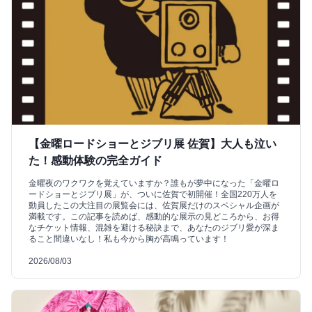
【金曜ロードショーとジブリ展 佐賀】大人も泣い
た！感動体験の完全ガイド
金曜夜のワクワクを覚えていますか？誰もが夢中になった「金曜ロ
ードショーとジブリ展」が、ついに佐賀で初開催！全国220万人を
動員したこの大注目の展覧会には、佐賀展だけのスペシャル企画が
満載です。この記事を読めば、感動的な展示の見どころから、お得
なチケット情報、混雑を避ける秘訣まで、あなたのジブリ愛が深ま
ること間違いなし！私も今から胸が高鳴っています！
2026/08/03