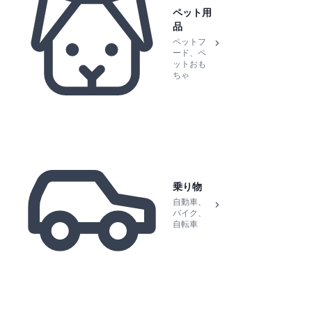
ペット用
品
ペットフ
ード、ペ
ットおも
ちゃ
乗り物
自動車、
バイク、
自転車