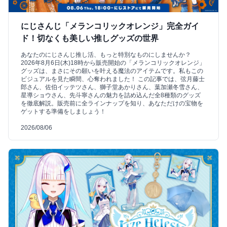
にじさんじ「メランコリックオレンジ」完全ガイ
ド！切なくも美しい推しグッズの世界
あなたのにじさんじ推し活、もっと特別なものにしませんか？
2026年8月6日(木)18時から販売開始の「メランコリックオレンジ」
グッズは、まさにその願いを叶える魔法のアイテムです。私もこの
ビジュアルを見た瞬間、心奪われました！ この記事では、弦月藤士
郎さん、佐伯イッテツさん、獅子堂あかりさん、葉加瀬冬雪さん、
星導ショウさん、先斗寧さんの魅力を詰め込んだ全8種類のグッズ
を徹底解説。販売前に全ラインナップを知り、あなただけの宝物を
ゲットする準備をしましょう！
2026/08/06