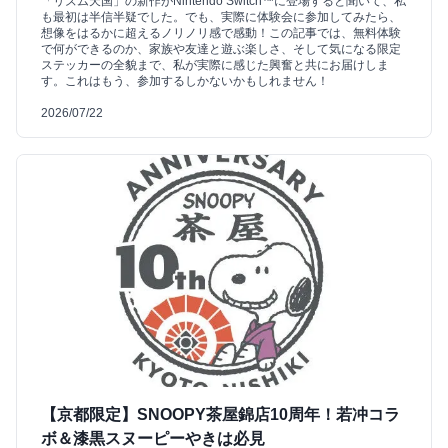
「リズム天国」の新作がNintendo Switch™に登場すると聞いて、私
も最初は半信半疑でした。でも、実際に体験会に参加してみたら、
想像をはるかに超えるノリノリ感で感動！この記事では、無料体験
で何ができるのか、家族や友達と遊ぶ楽しさ、そして気になる限定
ステッカーの全貌まで、私が実際に感じた興奮と共にお届けしま
す。これはもう、参加するしかないかもしれません！
2026/07/22
【京都限定】SNOOPY茶屋錦店10周年！若冲コラ
ボ＆漆黒スヌーピーやきは必見