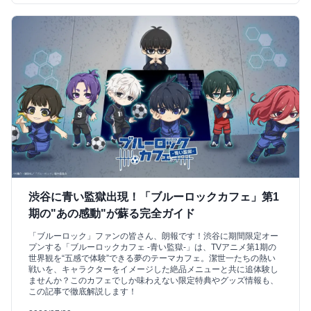
渋谷に青い監獄出現！「ブルーロックカフェ」第1
期の"あの感動"が蘇る完全ガイド
「ブルーロック」ファンの皆さん、朗報です！渋谷に期間限定オー
プンする「ブルーロックカフェ -青い監獄-」は、TVアニメ第1期の
世界観を“五感で体験”できる夢のテーマカフェ。潔世一たちの熱い
戦いを、キャラクターをイメージした絶品メニューと共に追体験し
ませんか？このカフェでしか味わえない限定特典やグッズ情報も、
この記事で徹底解説します！