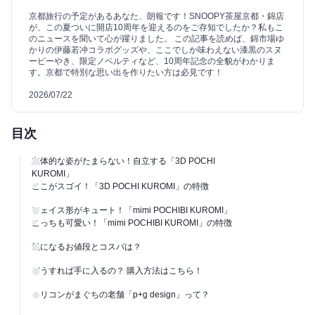
京都旅行の予定があるあなた、朗報です！SNOOPY茶屋京都・錦店
が、この夏ついに開店10周年を迎えるのをご存知でしたか？私もこ
のニュースを聞いて心が躍りました。 この記事を読めば、錦市場ゆ
かりの伊藤若冲コラボグッズや、ここでしか味わえない漆黒のスヌ
ーピーやき、限定ノベルティなど、10周年記念の全貌がわかりま
す。京都で特別な思い出を作りたい方は必見です！
2026/07/22
目次
立体的な姿がたまらない！自立する「3D POCHI
KUROMI」
ここがスゴイ！「3D POCHI KUROMI」の特徴
フェイス形がキュート！「mimi POCHIBI KUROMI」
こっちも可愛い！「mimi POCHIBI KUROMI」の特徴
気になるお値段とコスパは？
どうすれば手に入るの？ 購入方法はこちら！
シリコンがまぐちの老舗「p+g design」って？