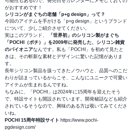
可能性もあるので、発売日をカレンダーにメモしておくの
がおすすめです！
シリコンがまぐちの老舗「p+g design」って？
今回のアイテムを手がける「p+g design」というブランド
について、少しご紹介させてください。
実はこのブランド、
「世界初」のシリコン製がまぐち
「POCHI（ポチ）」を2009年に発売した、シリコン雑貨
のパイオニア
なんです。私も「POCHI」を初めて見たと
きは、その斬新な素材とデザインに驚いた記憶がありま
す。
長年シリコン製品を扱ってきたノウハウと、品質へのこだ
わりが詰まっているからこそ、こんなにユニークで可愛い
アイテムが生まれるんですね。
ちなみに、「POCHI」は2024年に15周年を迎えたそう
で、特設サイトも開設されています。開発秘話なども紹介
されているそうなので、興味のある方は覗いてみてくださ
いね。
POCHI 15周年特設サイト
https://www.pochi-
pgdesign.com/