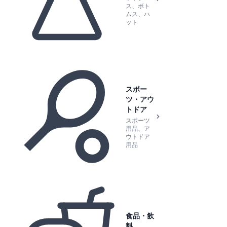
ス、ボト
ムス、ハ
ット
スポー
ツ・アウ
トドア
スポーツ
用品、ア
ウトドア
用品
食品・飲
料