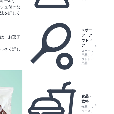
キー&ミニ
シュ付きな
法を詳しく
スポー
ツ・ア
は、お菓子
ウトド
ア
っそく詳し
スポーツ
用品、ア
ウトドア
用品
食品・
飲料
食品、ジ
ュース、