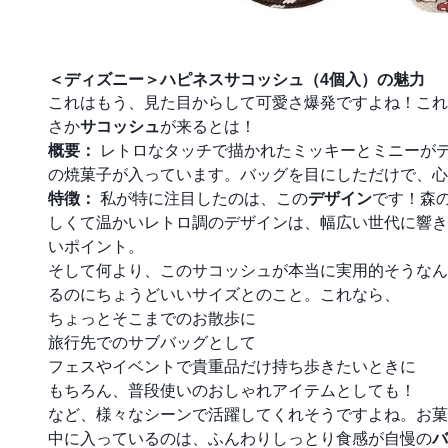
＜ディズニー＞ハピネスサコッシュ（4個入）の魅力
これはもう、見た目からして可愛さ爆発ですよね！これ
さか
サコッシュ
が来るとは！
概要：
レトロなタッチで描かれたミッキーとミニーが
の焼菓子が入っています。バッグを目にしただけで、心
特徴：
私が特に注目したのは、この
デザイン
です！森
しくて温かいレトロ調のデザインは、幅広い世代に響き
いポイント。
そして何より、このサコッシュが本当に実用的そうなん
るのにちょうどいいサイズとのこと。これなら、
ちょっとそこまでのお散歩に
旅行先でのサブバッグとして
フェスやイベントで貴重品だけ持ち歩きたいときに
もちろん、普段使いのおしゃれアイテムとしても！
など、様々なシーンで活躍してくれそうですよね。お菓
中に入っているのは、ふんわりしっとり食感が自慢の
バ