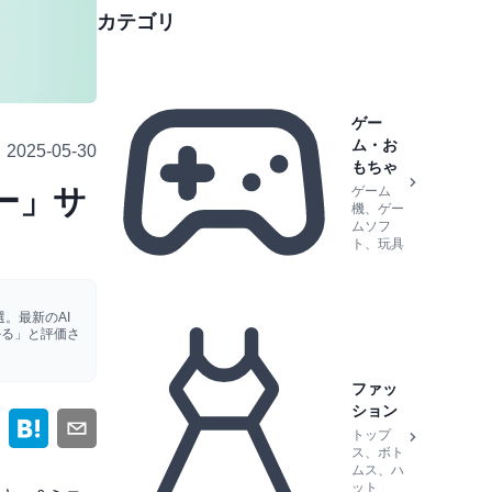
カテゴリ
ゲー
ム・お
2025-05-30
もちゃ
ー」サ
ゲーム
機、ゲー
ムソフ
ト、玩具
。最新のAI
かる」と評価さ
ファッ
ション
トップ
ス、ボト
ムス、ハ
ット