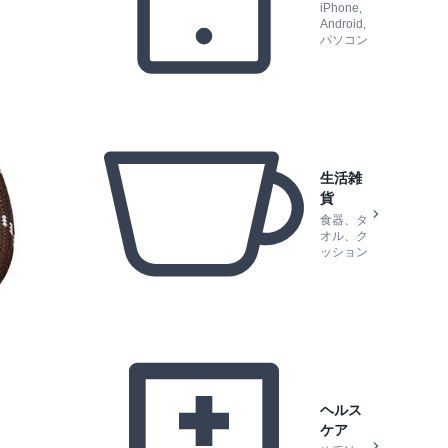
iPhone,
Android,
パソコン
生活雑
貨
食器、タ
オル、ク
ッション
ヘルス
ケア