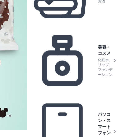
お酒
美容・
コスメ
化粧水、
リップ、
ファンデ
ーション
パソコ
ン・ス
マート
フォン