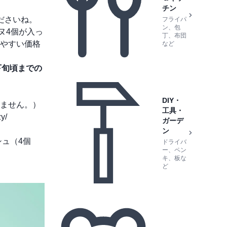
チン
ださいね。
フライパ
ン、包
ヌ4個が入っ
丁、布団
やすい価格
など
下旬頃までの
DIY・
ません。）
工具・
zy/
ガーデ
ン
ュ（4個
ドライバ
ー、ペン
キ、板な
ど