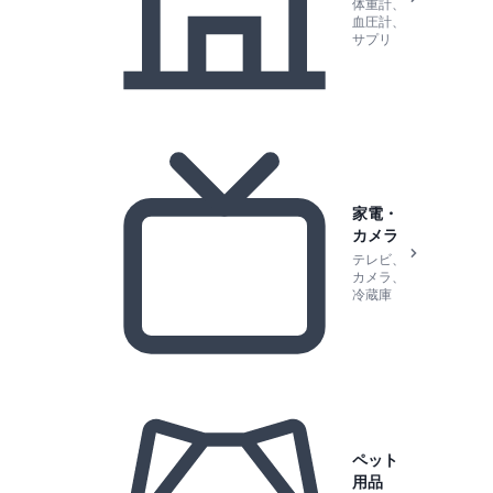
体重計、
血圧計、
サプリ
家電・
カメラ
テレビ、
カメラ、
冷蔵庫
ペット
用品