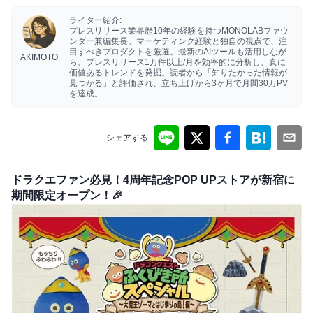
ライター紹介:
プレスリリース業界歴10年の経験を持つMONOLABファウ
ンダー兼編集長。マーケティング経験と独自の視点で、注
目すべきプロダクトを厳選。最新のAIツールも活用しなが
AKIMOTO
ら、プレスリリース1万件以上/月を効率的に分析し、真に
価値あるトレンドを発掘。読者から「知りたかった情報が
見つかる」と評価され、立ち上げから3ヶ月で月間30万PV
を達成。
シェアする
ドラクエファン必見！4周年記念POP UPストアが新宿に
期間限定オープン！🎉