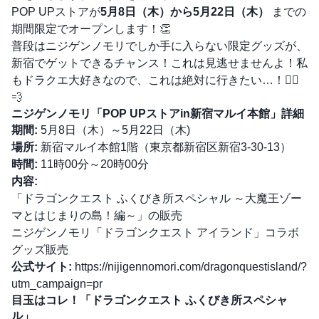
POP UPストアが
5月8日（木）から5月22日（木）
までの
期間限定でオープンします！👏
普段はニジゲンノモリでしか手に入らない限定グッズが、
新宿でゲットできるチャンス！これは見逃せませんよ！私
もドラクエ大好きなので、これは絶対に行きたい…！🏃‍♀️
💨
ニジゲンノモリ「POP UPストアin新宿マルイ本館」詳細
期間:
5月8日（木）～5月22日（木)
場所:
新宿マルイ本館1階（東京都新宿区新宿3-30-13）
時間:
11時00分～20時00分
内容:
「ドラゴンクエスト ふくびき所スペシャル ～大魔王ゾー
マとはじまりの島！編～」の販売
ニジゲンノモリ「ドラゴンクエスト アイランド」コラボ
グッズ販売
公式サイト:
https://nijigennomori.com/dragonquestisland/?
utm_campaign=pr
目玉はコレ！「ドラゴンクエスト ふくびき所スペシャ
ル」