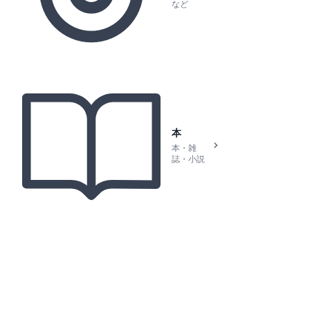
など
本
本・雑
誌・小説