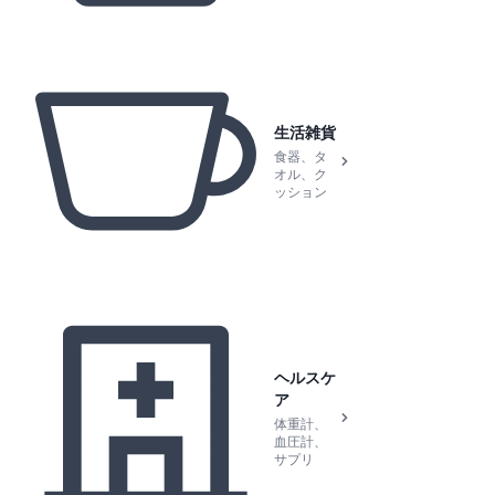
生活雑貨
食器、タ
オル、ク
ッション
ヘルスケ
ア
体重計、
血圧計、
サプリ