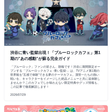
渋谷に青い監獄出現！「ブルーロックカフェ」第1
期の"あの感動"が蘇る完全ガイド
「ブルーロック」ファンの皆さん、朗報です！渋谷に期間限定オー
プンする「ブルーロックカフェ -青い監獄-」は、TVアニメ第1期の
世界観を“五感で体験”できる夢のテーマカフェ。潔世一たちの熱い
戦いを、キャラクターをイメージした絶品メニューと共に追体験し
ませんか？このカフェでしか味わえない限定特典やグッズ情報も、
この記事で徹底解説します！
2026/07/29