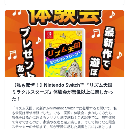
【私も驚愕！】Nintendo Switch™『リズム天国
ミラクルスターズ』体験会が想像以上に楽しかっ
た！
「リズム天国」の新作がNintendo Switch™に登場すると聞いて、私
も最初は半信半疑でした。でも、実際に体験会に参加してみたら、
想像をはるかに超えるノリノリ感で感動！この記事では、無料体験
で何ができるのか、家族や友達と遊ぶ楽しさ、そして気になる限定
ステッカーの全貌まで、私が実際に感じた興奮と共にお届けしま