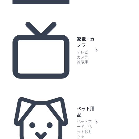
家電・カ
メラ
テレビ、
カメラ、
冷蔵庫
ペット用
品
ペットフ
ード、ペ
ットおも
ちゃ