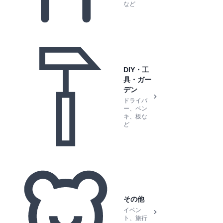
など
DIY・工
具・ガー
デン
ドライバ
ー、ペン
キ、板な
ど
その他
イベン
ト、旅行