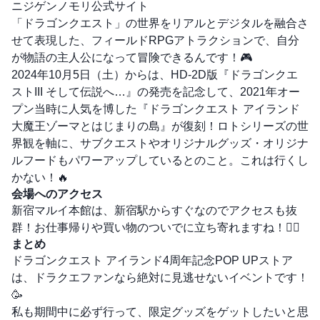
ニジゲンノモリ公式サイト
「ドラゴンクエスト」の世界をリアルとデジタルを融合さ
せて表現した、フィールドRPGアトラクションで、自分
が物語の主人公になって冒険できるんです！🎮
2024年10月5日（土）からは、HD-2D版『ドラゴンクエ
ストIII そして伝説へ…』の発売を記念して、2021年オー
プン当時に人気を博した『ドラゴンクエスト アイランド
大魔王ゾーマとはじまりの島』が復刻！ロトシリーズの世
界観を軸に、サブクエストやオリジナルグッズ・オリジナ
ルフードもパワーアップしているとのこと。これは行くし
かない！🔥
会場へのアクセス
新宿マルイ本館は、新宿駅からすぐなのでアクセスも抜
群！お仕事帰りや買い物のついでに立ち寄れますね！🚶‍♀️
まとめ
ドラゴンクエスト アイランド4周年記念POP UPストア
は、ドラクエファンなら絶対に見逃せないイベントです！
🥳
私も期間中に必ず行って、限定グッズをゲットしたいと思