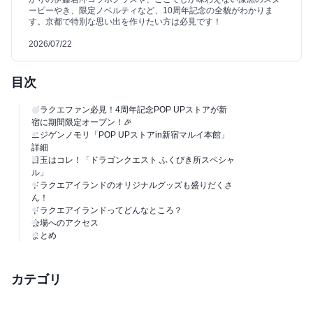
ーピーやき、限定ノベルティなど、10周年記念の全貌がわかりま
す。京都で特別な思い出を作りたい方は必見です！
2026/07/22
目次
ドラクエファン必見！4周年記念POP UPストアが新
宿に期間限定オープン！🎉
ニジゲンノモリ「POP UPストアin新宿マルイ本館」
詳細
目玉はコレ！「ドラゴンクエスト ふくびき所スペシャ
ル」
ドラクエアイランドのオリジナルグッズも盛りだくさ
ん！
ドラクエアイランドってどんなところ？
会場へのアクセス
まとめ
カテゴリ