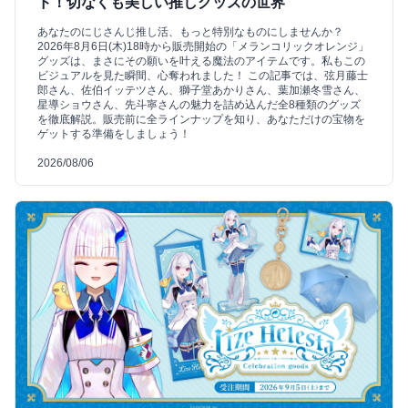
ド！切なくも美しい推しグッズの世界
あなたのにじさんじ推し活、もっと特別なものにしませんか？
2026年8月6日(木)18時から販売開始の「メランコリックオレンジ」
グッズは、まさにその願いを叶える魔法のアイテムです。私もこの
ビジュアルを見た瞬間、心奪われました！ この記事では、弦月藤士
郎さん、佐伯イッテツさん、獅子堂あかりさん、葉加瀬冬雪さん、
星導ショウさん、先斗寧さんの魅力を詰め込んだ全8種類のグッズ
を徹底解説。販売前に全ラインナップを知り、あなただけの宝物を
ゲットする準備をしましょう！
2026/08/06