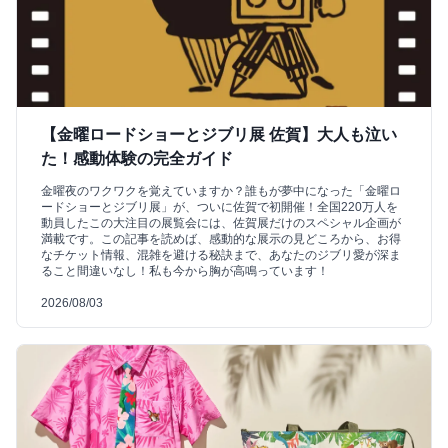
【金曜ロードショーとジブリ展 佐賀】大人も泣い
た！感動体験の完全ガイド
金曜夜のワクワクを覚えていますか？誰もが夢中になった「金曜ロ
ードショーとジブリ展」が、ついに佐賀で初開催！全国220万人を
動員したこの大注目の展覧会には、佐賀展だけのスペシャル企画が
満載です。この記事を読めば、感動的な展示の見どころから、お得
なチケット情報、混雑を避ける秘訣まで、あなたのジブリ愛が深ま
ること間違いなし！私も今から胸が高鳴っています！
2026/08/03