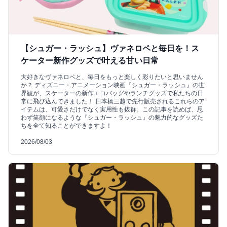
【シュガー・ラッシュ】ヴァネロペと毎日を！ス
ケーター新作グッズで叶える甘い日常
大好きなヴァネロペと、毎日をもっと楽しく彩りたいと思いません
か？ ディズニー・アニメーション映画『シュガー・ラッシュ』の世
界観が、スケーターの新作エコバッグやランチグッズで私たちの日
常に飛び込んできました！ 日本橋三越で先行販売されるこれらのア
イテムは、可愛さだけでなく実用性も抜群。この記事を読めば、思
わず笑顔になるような『シュガー・ラッシュ』の魅力的なグッズた
ちを全て知ることができますよ！
2026/08/03