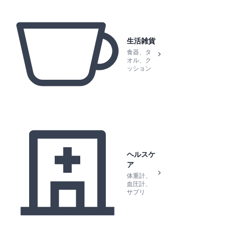
生活雑貨
食器、タ
オル、ク
ッション
ヘルスケ
ア
体重計、
血圧計、
サプリ