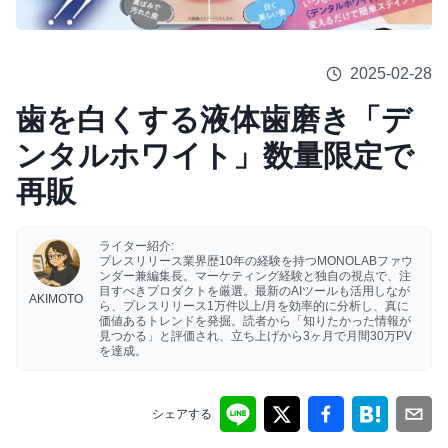
2025-02-28
歯を白くする液体歯磨き「デ
ンタルホワイト」数量限定で
再販
ライター紹介:
プレスリリース業界歴10年の経験を持つMONOLABファウ
ンダー兼編集長。マーケティング経験と独自の視点で、注
目すべきプロダクトを厳選。最新のAIツールも活用しなが
AKIMOTO
ら、プレスリリース1万件以上/月を効率的に分析し、真に
価値あるトレンドを発掘。読者から「知りたかった情報が
見つかる」と評価され、立ち上げから3ヶ月で月間30万PV
を達成。
シェアする