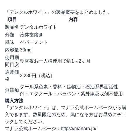
「デンタルホワイト」の製品概要をまとめました。
項目
内容
製品名
デンタルホワイト
分類
液体歯磨き
風味
ペパーミント
内容量
30mg
使用期
朝昼夜お一人様使用で約1～2ヶ月
間目安
通常価
2,230円（税込）
格
タール系色素・香料・鉱物油・石油系界面活性
無添加
剤・エタノール・パラベン・紫外線吸収剤不使用
購入方法
「デンタルホワイト」は、マナラ公式ホームページから購
入できます。数量限定のため、気になる方はお早めにチェ
ックしてください。
マナラ公式ホームページ：
https://manara.jp/