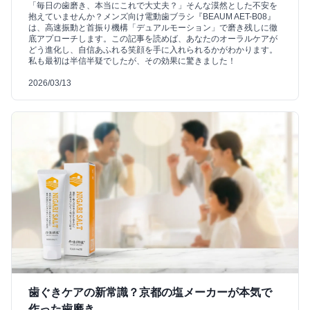
「毎日の歯磨き、本当にこれで大丈夫？」そんな漠然とした不安を
抱えていませんか？メンズ向け電動歯ブラシ『BEAUM AET-B08』
は、高速振動と首振り機構「デュアルモーション」で磨き残しに徹
底アプローチします。この記事を読めば、あなたのオーラルケアが
どう進化し、自信あふれる笑顔を手に入れられるかがわかります。
私も最初は半信半疑でしたが、その効果に驚きました！
2026/03/13
歯ぐきケアの新常識？京都の塩メーカーが本気で
作った歯磨き