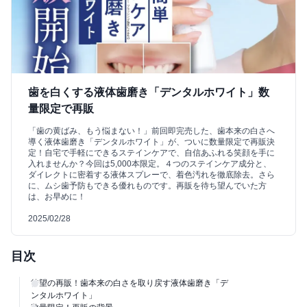
歯を白くする液体歯磨き「デンタルホワイト」数
量限定で再販
「歯の黄ばみ、もう悩まない！」前回即完売した、歯本来の白さへ
導く液体歯磨き「デンタルホワイト」が、ついに数量限定で再販決
定！自宅で手軽にできるステインケアで、自信あふれる笑顔を手に
入れませんか？今回は5,000本限定。４つのステインケア成分と、
ダイレクトに密着する液体スプレーで、着色汚れを徹底除去。さら
に、ムシ歯予防もできる優れものです。再販を待ち望んでいた方
は、お早めに！
2025/02/28
目次
待望の再販！歯本来の白さを取り戻す液体歯磨き「デ
ンタルホワイト」