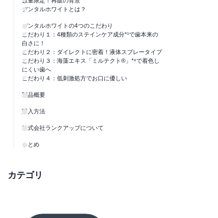
数量限定！再販の背景
デンタルホワイトとは？
デンタルホワイトの4つのこだわり
こだわり１：4種類のステインケア成分*¹で歯本来の
白さに！
こだわり２：ダイレクトに密着！液体スプレータイプ
こだわり３：海藻エキス「ミルテクト®」*⁶で着色し
にくい歯へ
こだわり４：低刺激処方でお口に優しい
製品概要
購入方法
株式会社ランクアップについて
まとめ
カテゴリ