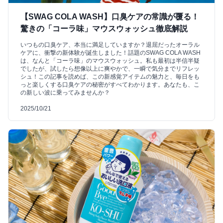
【SWAG COLA WASH】口臭ケアの常識が覆る！
驚きの「コーラ味」マウスウォッシュ徹底解説
いつもの口臭ケア、本当に満足していますか？退屈だったオーラル
ケアに、衝撃の新体験が誕生しました！話題のSWAG COLA WASH
は、なんと「コーラ味」のマウスウォッシュ。私も最初は半信半疑
でしたが、試したら想像以上に爽やかで、一瞬で気分までリフレッ
シュ！この記事を読めば、この新感覚アイテムの魅力と、毎日をも
っと楽しくする口臭ケアの秘密がすべてわかります。あなたも、こ
の新しい波に乗ってみませんか？
2025/10/21