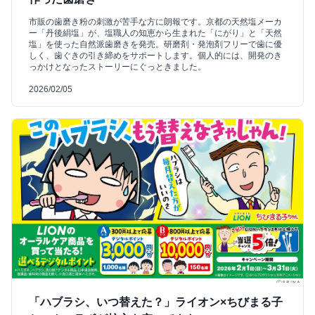
市販の歯磨き粉の刺激が苦手な方に朗報です。京都の天然塩メーカ
ー「丹後絹塩」が、塩職人の知恵から生まれた「にがり」と「天然
塩」を使った自然派歯磨きを発売。研磨剤・発泡剤フリーで歯に優
しく、歯ぐきの引き締めをサポートします。個人的には、開発のき
っかけとなったストーリーにぐっときました。
2026/02/05
「ハブラシ、いつ替えた？」ライオン×ちびまる子