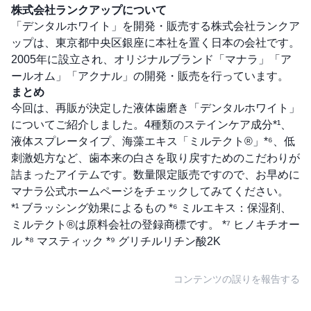
株式会社ランクアップについて
「デンタルホワイト」を開発・販売する株式会社ランクア
ップは、東京都中央区銀座に本社を置く日本の会社です。
2005年に設立され、オリジナルブランド「マナラ」「ア
ールオム」「アクナル」の開発・販売を行っています。
まとめ
今回は、再販が決定した液体歯磨き「デンタルホワイト」
についてご紹介しました。4種類のステインケア成分*¹、
液体スプレータイプ、海藻エキス「ミルテクト®」*⁶、低
刺激処方など、歯本来の白さを取り戻すためのこだわりが
詰まったアイテムです。数量限定販売ですので、お早めに
マナラ公式ホームページをチェックしてみてください。
*¹ ブラッシング効果によるもの *⁶ ミルエキス：保湿剤、
ミルテクト®は原料会社の登録商標です。 *⁷ ヒノキチオー
ル *⁸ マスティック *⁹ グリチルリチン酸2K
コンテンツの誤りを報告する