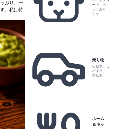
ペットフ
っぷり。一
ード、ペ
ットおも
す。私は特
ちゃ
乗り物
自動車、
バイク、
自転車
ホーム
＆キッ