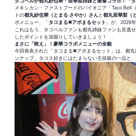
タコベルが都丸紗也華・亜華梨姉妹と衝撃コラボ！「タ
メキシカン・ファストフードのパイオニア「Taco Be
トの
都丸紗也華（とまる さやか）さん
と
都丸亜華梨（と
ボメニュー、「
タコまる✖アボまるセット
」が、202
これはもう、タコベルファンも都丸姉妹ファンも見逃せ
したポイントを深掘りしていきましょう！
まさに「映え」！豪華コラボメニューの全貌
今回発表された「タコまる✖アボまるセット」は、都丸
ンナップ。タコス好きにはたまらない主役級の一品と、