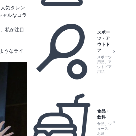
！人気タレン
シャルなコラ
、私が注目
スポー
ツ・ア
ウトド
ア
ようなライ
スポーツ
用品、ア
ウトドア
用品
食品・
飲料
食品、ジ
ュース、
お酒