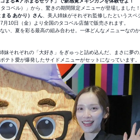
コまる✖アボまるセット」で新感覚メキシカンを体験せよ！
ll（タコベル）」から、驚きの期間限定メニューが登場しました
まる あかり）さん
、美人姉妹がそれぞれ監修したというスペ
6年7月10日（金）より全国のタコベル店舗で販売されます。
ない、夏を彩る最高の組み合わせ。一体どんなメニューなのか
姉妹それぞれの「大好き」をぎゅっと詰め込んだ、まさに夢の
ポテト愛が爆発したサイドメニューがセットになっています。