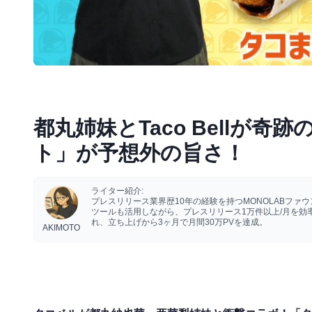
都丸姉妹とTaco Bellが
ト」が予想外の旨さ！
ライター紹介:
プレスリリース業界歴10年の経験を持つMONOLABフ
ツールも活用しながら、プレスリリース1万件以上/月を
れ、立ち上げから3ヶ月で月間30万PVを達成。
AKIMOTO