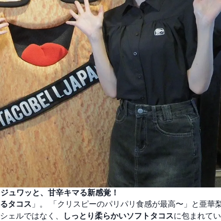
、ジュワッと、甘辛キマる新感覚！
るタコス
」。 「クリスピーのパリパリ食感が最高〜」と亜華
シェルではなく、
しっとり柔らかいソフトタコス
に包まれてい