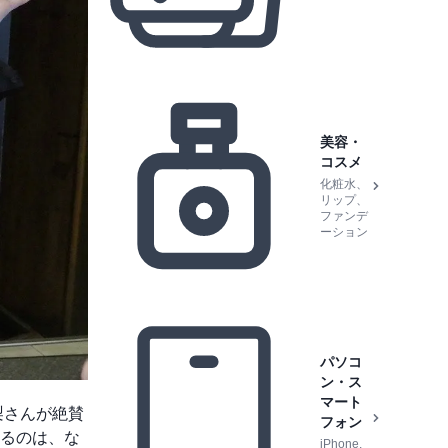
美容・
コスメ
化粧水、
リップ、
ファンデ
ーション
パソコ
ン・ス
マート
梨さんが絶賛
フォン
るのは、な
iPhone,