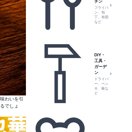
チン
フライパ
ン、包
丁、布団
など
DIY・
工具・
ガーデ
ン
ドライバ
ー、ペン
キ、板な
ど
味わいを引
るでしょ