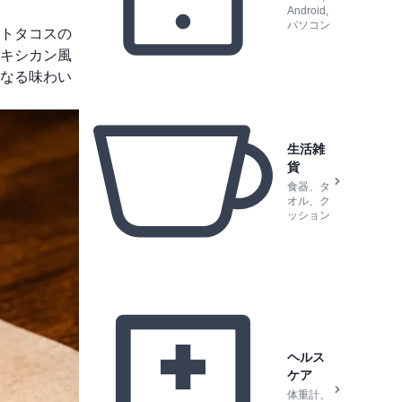
Android,
パソコン
トタコスの
キシカン風
なる味わい
生活雑
貨
食器、タ
オル、ク
ッション
ヘルス
ケア
体重計、