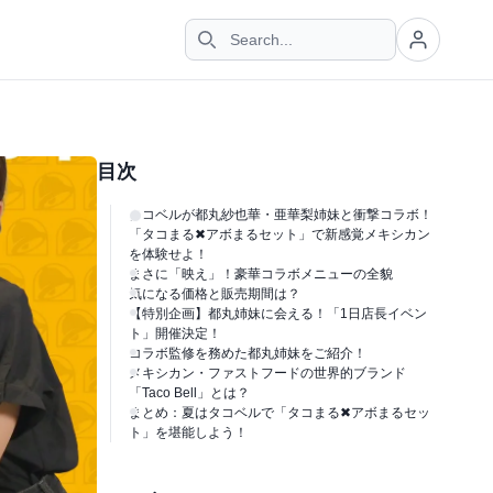
目次
タコベルが都丸紗也華・亜華梨姉妹と衝撃コラボ！
「タコまる✖アボまるセット」で新感覚メキシカン
を体験せよ！
まさに「映え」！豪華コラボメニューの全貌
気になる価格と販売期間は？
【特別企画】都丸姉妹に会える！「1日店長イベン
ト」開催決定！
コラボ監修を務めた都丸姉妹をご紹介！
メキシカン・ファストフードの世界的ブランド
「Taco Bell」とは？
まとめ：夏はタコベルで「タコまる✖アボまるセッ
ト」を堪能しよう！