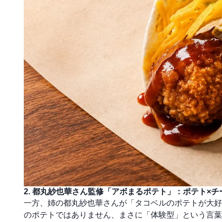
2. 都丸紗也華さん監修「アボまるポテト」：ポテト×
一方、姉の都丸紗也華さんが「タコベルのポテトが大好
のポテトではありません、まさに「体験型」という言葉