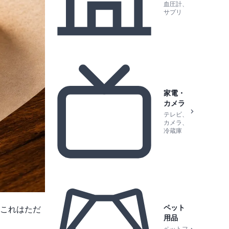
血圧計、
サプリ
家電・
カメラ
テレビ、
カメラ、
冷蔵庫
ペット
これはただ
用品