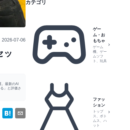
カテゴリ
ゲー
ム・お
2026-07-06
もちゃ
ゲーム
セッ
機、ゲー
ムソフ
ト、玩具
。最新のAI
かる」と評価さ
ファッ
ション
トップ
ス、ボト
ムス、ハ
ット