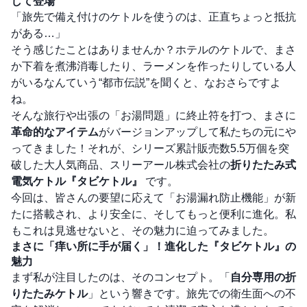
して登場
「旅先で備え付けのケトルを使うのは、正直ちょっと抵抗
がある…」
そう感じたことはありませんか？ホテルのケトルで、まさ
か下着を煮沸消毒したり、ラーメンを作ったりしている人
がいるなんていう“都市伝説”を聞くと、なおさらですよ
ね。
そんな旅行や出張の「お湯問題」に終止符を打つ、まさに
革命的なアイテム
がバージョンアップして私たちの元にや
ってきました！それが、シリーズ累計販売数5.5万個を突
破した大人気商品、スリーアール株式会社の
折りたたみ式
電気ケトル『タビケトル』
です。
今回は、皆さんの要望に応えて「お湯漏れ防止機能」が新
たに搭載され、より安全に、そしてもっと便利に進化。私
もこれは見逃せないと、その魅力に迫ってみました。
まさに「痒い所に手が届く」！進化した『タビケトル』の
魅力
まず私が注目したのは、そのコンセプト。「
自分専用の折
りたたみケトル
」という響きです。旅先での衛生面への不