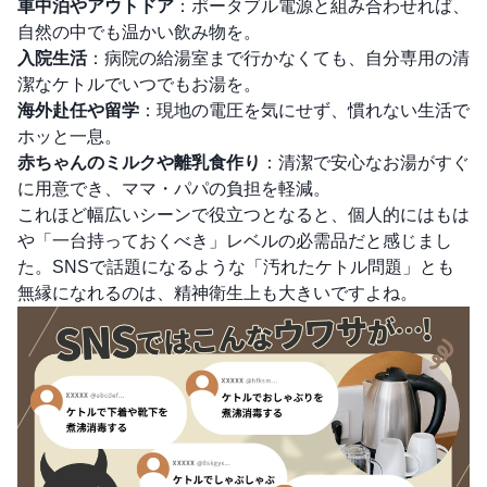
車中泊やアウトドア
：ポータブル電源と組み合わせれば、
自然の中でも温かい飲み物を。
入院生活
：病院の給湯室まで行かなくても、自分専用の清
潔なケトルでいつでもお湯を。
海外赴任や留学
：現地の電圧を気にせず、慣れない生活で
ホッと一息。
赤ちゃんのミルクや離乳食作り
：清潔で安心なお湯がすぐ
に用意でき、ママ・パパの負担を軽減。
これほど幅広いシーンで役立つとなると、個人的にはもは
や「一台持っておくべき」レベルの必需品だと感じまし
た。SNSで話題になるような「汚れたケトル問題」とも
無縁になれるのは、精神衛生上も大きいですよね。