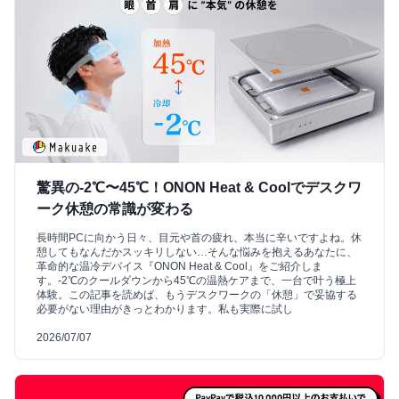
驚異の-2℃〜45℃！ONON Heat & Coolでデスクワ
ーク休憩の常識が変わる
長時間PCに向かう日々、目元や首の疲れ、本当に辛いですよね。休
憩してもなんだかスッキリしない…そんな悩みを抱えるあなたに、
革命的な温冷デバイス『ONON Heat & Cool』をご紹介しま
す。-2℃のクールダウンから45℃の温熱ケアまで、一台で叶う極上
体験。この記事を読めば、もうデスクワークの「休憩」で妥協する
必要がない理由がきっとわかります。私も実際に試し
2026/07/07