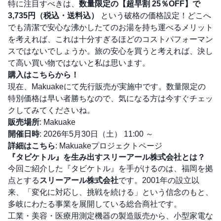
特に注目すべきは、
数量限定の【超早割 25％OFF】で
3,735円（税込・送料込）
という破格の価格設定！どこへ
でも清潔で安心な沸かしたてのお湯を持ち運べるメリット
を考えれば、これは十分すぎるほどのコストパフォーマン
スではないでしょうか。旅の安心を買うと考えれば、決し
て高い買い物ではないと私は思います。
購入はこちらから！
現在、Makuakeにて先行販売が実施中です。数量限定の
特別価格は早い者勝ちなので、気になる方は今すぐチェッ
クしてみてくださいね。
販売場所
: Makuake
開催日時
: 2026年5月30日（土） 11:00 ～
詳細はこちら
:
Makuakeプロジェクトページ
『タビケトル』を生み出すスリーアール株式会社とは？
今回ご紹介した『タビケトル』を手がけるのは、福岡を拠
点とする
スリーアール株式会社
です。2001年の設立以
来、「変化に対応し、挑戦を続ける」という信念のもと、
多岐にわたる事業を展開している総合商社です。
工業・美容・医療用測定機器の製造販売から、小型家電な