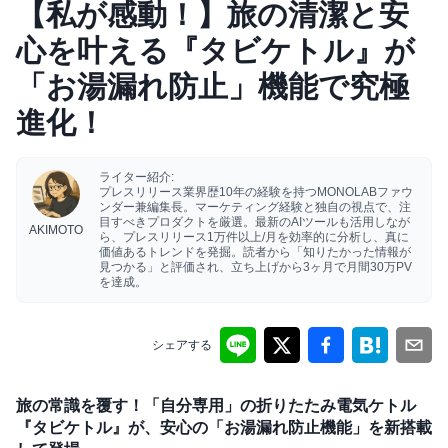
【私が感動！】旅の清潔と安
心を叶える『タビケトル』が
「お湯漏れ防止」機能で究極
進化！
ライター紹介:
プレスリリース業界歴10年の経験を持つMONOLABファウ
ンダー兼編集長。マーケティング経験と独自の視点で、注
目すべきプロダクトを厳選。最新のAIツールも活用しなが
AKIMOTO
ら、プレスリリース1万件以上/月を効率的に分析し、真に
価値あるトレンドを発掘。読者から「知りたかった情報が
見つかる」と評価され、立ち上げから3ヶ月で月間30万PV
を達成。
シェアする
旅の常識を覆す！「自分専用」の折りたたみ電気ケトル
『タビケトル』が、安心の「お湯漏れ防止機能」を新搭載