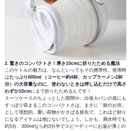
2. 驚きのコンパクトさ！厚さ10cmに折りたためる魔法
このケトルの魅力は、なんといってもその携帯性。使用時
は
たっぷり600ml
（コーヒー約4杯、カップラーメン2杯
分）の大容量なのに、使わないときは押し込むだけで
高さ
わずか10cm
にまで折りたためるんです！
スーツケースのちょっとした隙間や、出張カバンの底にも
すっぽり収まるこのコンパクトさは、まさに「旅のお供」
として理想的。重い荷物がかさばる旅先で、これほど頼り
になるアイテムは他にないでしょう。しかも、満水時でも
約5分、300mlなら約3分半でスピーディーにお湯が沸くの