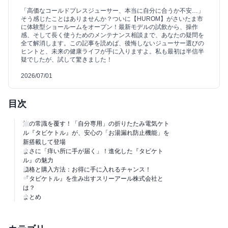
「高価なコールドプレスジューサー、本当に自分に合うか不安…」
そう感じたことはありませんか？ついに【HUROM】がさいたま市
に体験型ショールームをオープン！最新モデルの試飲から、操作
感、そして長く使うためのメンテナンス相談まで、あなたの疑問を
全て解消します。この記事を読めば、後悔しないジューサー選びの
ヒントと、未来の健康ライフが手に入りますよ。私も最初は半信半
疑でしたが、試して驚きました！
2026/07/01
目次
旅の常識を覆す！「自分専用」の折りたたみ電気ケト
ル『タビケトル』が、安心の「お湯漏れ防止機能」を
新搭載して登場
まさに「痒い所に手が届く」！進化した『タビケト
ル』の魅力
価格と購入方法：お得に手に入れるチャンス！
『タビケトル』を生み出すスリーアール株式会社と
は？
まとめ