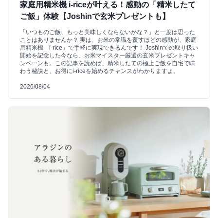
家庭用精米機 i-riceが叶える！感動の「精米したて
ご飯」体験【Joshinで玄米プレゼントも】
「いつものご飯、もっと美味しくならないかな？」と一度は思った
ことはありませんか？ 実は、お米の常識を覆すほどの感動が、家庭
用精米機「i-rice」で手軽に実現できるんです！ Joshinでの取り扱い
開始を記念した今なら、お米マイスター厳選の玄米プレゼントキャ
ンペーンも。この記事を読めば、精米したての極上ご飯を自宅で味
わう秘訣と、お得にi-riceを始めるチャンスがわかりますよ。
2026/08/04