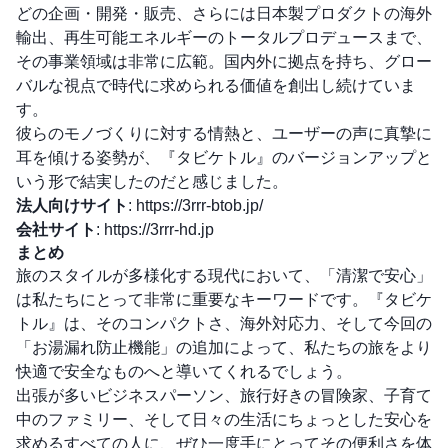
どの企画・開発・販売、さらには日本製プロダクトの海外
輸出、再生可能エネルギーのトータルプロデュースまで、
その事業領域は非常に広範。国内外に拠点を持ち、グロー
バルな視点で時代に求められる価値を創出し続けていま
す。
彼らのモノづくりに対する情熱と、ユーザーの声に真摯に
耳を傾ける姿勢が、『タビケトル』のバージョンアップと
いう形で結実したのだと感じました。
法人向けサイト
:
https://3rrr-btob.jp/
会社サイト
:
https://3rrr-hd.jp
まとめ
旅のスタイルが多様化する現代において、「清潔で安心」
は私たちにとって非常に重要なキーワードです。『タビケ
トル』は、そのコンパクトさ、海外対応力、そして今回の
「お湯漏れ防止機能」の追加によって、私たちの旅をより
快適で安全なものへと導いてくれるでしょう。
出張が多いビジネスパーソン、旅行好きの冒険家、子育て
中のファミリー、そして日々の生活にちょっとした安心を
求めるすべての人に、ぜひ一度手にとってその便利さを体