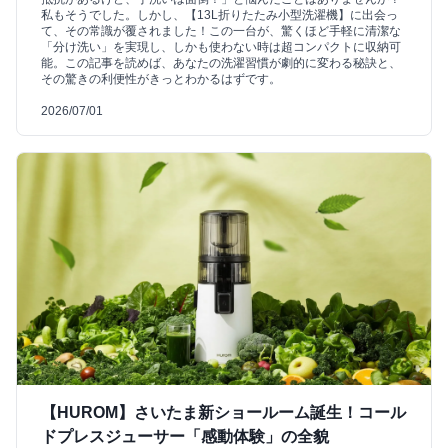
私もそうでした。しかし、【13L折りたたみ小型洗濯機】に出会っ
て、その常識が覆されました！この一台が、驚くほど手軽に清潔な
「分け洗い」を実現し、しかも使わない時は超コンパクトに収納可
能。この記事を読めば、あなたの洗濯習慣が劇的に変わる秘訣と、
その驚きの利便性がきっとわかるはずです。
2026/07/01
【HUROM】さいたま新ショールーム誕生！コール
ドプレスジューサー「感動体験」の全貌