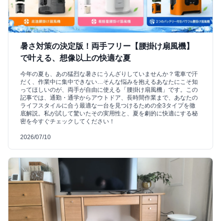
暑さ対策の決定版！両手フリー【腰掛け扇風機】
で叶える、想像以上の快適な夏
今年の夏も、あの猛烈な暑さにうんざりしていませんか？電車で汗
だく、作業中に集中できない…そんな悩みを抱えるあなたにこそ知
ってほしいのが、両手が自由に使える「腰掛け扇風機」です。この
記事では、通勤・通学からアウトドア、長時間作業まで、あなたの
ライフスタイルに合う最適な一台を見つけるための全3タイプを徹
底解説。私が試して驚いたその実用性と、夏を劇的に快適にする秘
密を今すぐチェックしてください！
2026/07/10