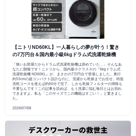
【ニトリND60KL】一人暮らしの夢が叶う！驚き
の7万円台＆国内最小級6kgドラム式洗濯乾燥機
「狭いお部屋だからドラム式洗濯乾燥機は諦めていた…」そんなあ
なたに朗報です！ニトリから、国内最小クラス※の『6kgドラム式
洗濯乾燥機 ND60KL』が、まさかの7万円台で登場しました。奥行
約53cmの超コンパクト設計なのに、洗濯から乾燥までお任せ。特急
洗乾コースを使えば約60分で完了、しかも乾燥フィルターの掃除も
不要なんです！この記事を読めば、もう洗濯に悩む毎日とはお別れ
できますよ。私も「このサイズでこの機能はすごい！」と驚きまし
た。
2026/07/08