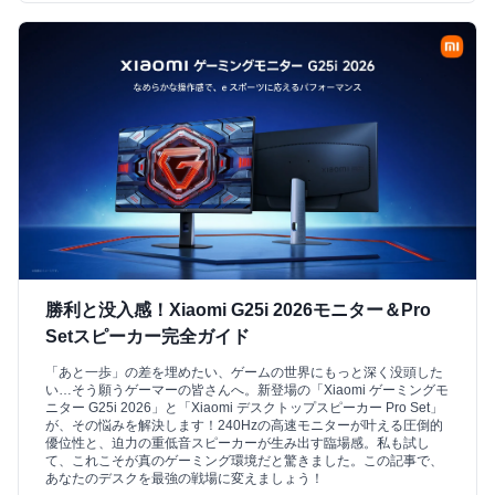
勝利と没入感！Xiaomi G25i 2026モニター＆Pro
Setスピーカー完全ガイド
「あと一歩」の差を埋めたい、ゲームの世界にもっと深く没頭した
い…そう願うゲーマーの皆さんへ。新登場の「Xiaomi ゲーミングモ
ニター G25i 2026」と「Xiaomi デスクトップスピーカー Pro Set」
が、その悩みを解決します！240Hzの高速モニターが叶える圧倒的
優位性と、迫力の重低音スピーカーが生み出す臨場感。私も試し
て、これこそが真のゲーミング環境だと驚きました。この記事で、
あなたのデスクを最強の戦場に変えましょう！