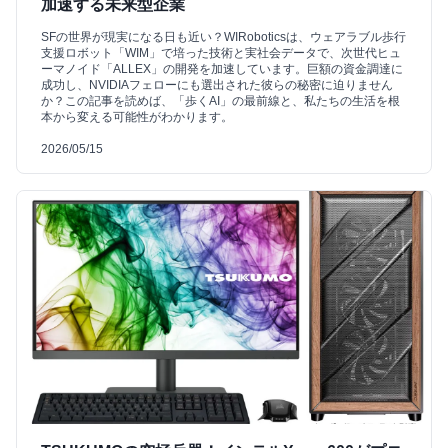
加速する未来型企業
SFの世界が現実になる日も近い？WIRoboticsは、ウェアラブル歩行
支援ロボット「WIM」で培った技術と実社会データで、次世代ヒュ
ーマノイド「ALLEX」の開発を加速しています。巨額の資金調達に
成功し、NVIDIAフェローにも選出された彼らの秘密に迫りません
か？この記事を読めば、「歩くAI」の最前線と、私たちの生活を根
本から変える可能性がわかります。
2026/05/15