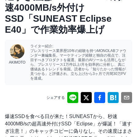
速4000MB/s外付け
SSD「SUNEAST Eclipse
E40」で作業効率爆上げ
ライター紹介:
プレスリリース業界歴10年の経験を持つMONOLABファウ
ンダー兼編集長。マーケティング経験と独自の視点で、注
目すべきプロダクトを厳選。最新のAIツールも活用しなが
AKIMOTO
ら、プレスリリース1万件以上/月を効率的に分析し、真に
価値あるトレンドを発掘。読者から「知りたかった情報が
見つかる」と評価され、立ち上げから3ヶ月で月間30万PV
を達成。
シェアする
爆速SSDを食べる日が来た！SUNEASTから、秒速
4000MB/sの超高速外付けSSD「Eclipse」が爆誕！「速す
ぎ注意！」のキャッチコピーに偽りなし、その速度はまさ