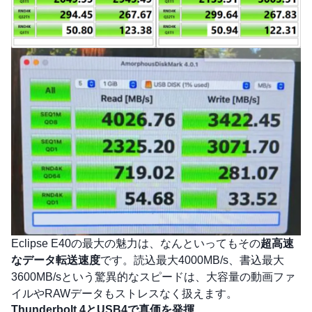
Eclipse E40の最大の魅力は、なんといってもその
超高速
なデータ転送速度
です。読込最大4000MB/s、書込最大
3600MB/sという驚異的なスピードは、大容量の動画ファ
イルやRAWデータもストレスなく扱えます。
Thunderbolt 4とUSB4で真価を発揮