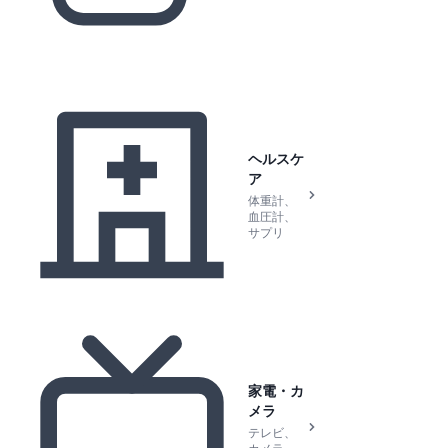
ヘルスケ
ア
体重計、
血圧計、
サプリ
家電・カ
メラ
テレビ、