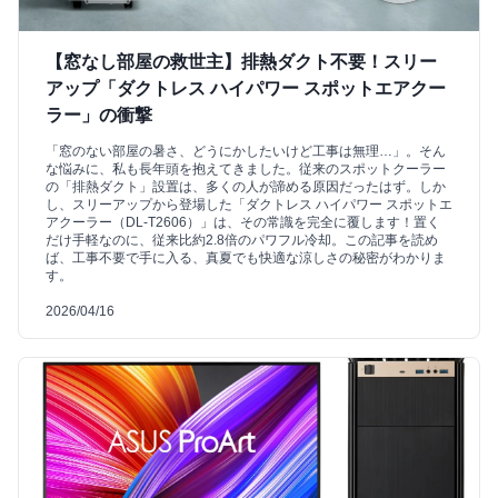
【窓なし部屋の救世主】排熱ダクト不要！スリー
アップ「ダクトレス ハイパワー スポットエアクー
ラー」の衝撃
「窓のない部屋の暑さ、どうにかしたいけど工事は無理…」。そん
な悩みに、私も長年頭を抱えてきました。従来のスポットクーラー
の「排熱ダクト」設置は、多くの人が諦める原因だったはず。しか
し、スリーアップから登場した「ダクトレス ハイパワー スポットエ
アクーラー（DL-T2606）」は、その常識を完全に覆します！置く
だけ手軽なのに、従来比約2.8倍のパワフル冷却。この記事を読め
ば、工事不要で手に入る、真夏でも快適な涼しさの秘密がわかりま
す。
2026/04/16