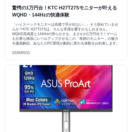
驚愕の1万円台！KTC H27T27Sモニターが叶える
WQHD・144Hzの快適体験
「ハイスペックモニターは高価で手が出ない…」そう諦めていませ
んか？KTC H27T27Sは、そんな常識を覆すかもしれません。
WQHD高画質と144Hzの滑らかさを、まさかの1万円台で！ゲーム
も仕事も格段にレベルアップさせるこの「奇跡のモニター」の魅力
を徹底解説。あなたのPC環境が劇的に変わる体験をお約束します。
2026/05/11