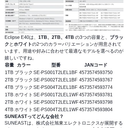
Eclipse E40は、
1TB、2TB、4TB
の3つの容量と、
ブラッ
ク
と
ホワイト
の2つのカラーバリエーションが用意されて
います。用途や好みに合わせて最適なモデルを選べるのが
嬉しいですね。
容量
カラー
型番
JANコード
1TB
ブラック
SE-PS001T2LEL1BF
4573574593750
2TB
ブラック
SE-PS002T2LEL1BF
4573574593767
4TB
ブラック
SE-PS004T2LEL1BF
4573574593774
1TB
ホワイト
SE-PS001T2LEL1WF
4573574593781
2TB
ホワイト
SE-PS002T2LEL1WF
4573574593798
4TB
ホワイト
SE-PS004T2LEL1WF
4573574593804
SUNEASTってどんな会社？
SUNEASTは、株式会社旭東エレクトロニクスが展開する