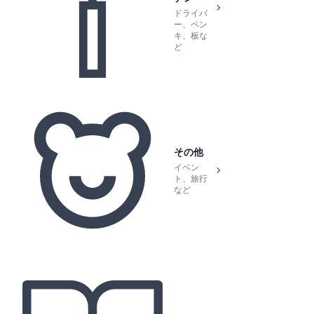
ドライバ
ー、ペン
キ、板な
ど
その他
イベン
ト、旅行
など