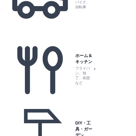
バイク、
自転車
ホーム＆
キッチン
フライパ
ン、包
丁、布団
など
DIY・工
具・ガー
デン