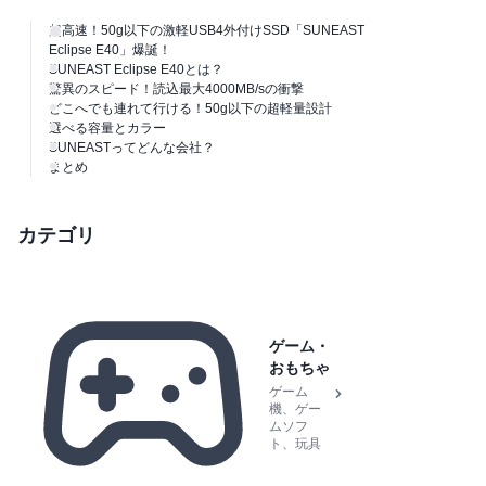
超高速！50g以下の激軽USB4外付けSSD「SUNEAST
Eclipse E40」爆誕！
SUNEAST Eclipse E40とは？
驚異のスピード！読込最大4000MB/sの衝撃
どこへでも連れて行ける！50g以下の超軽量設計
選べる容量とカラー
SUNEASTってどんな会社？
まとめ
カテゴリ
ゲーム・
おもちゃ
ゲーム
機、ゲー
ムソフ
ト、玩具