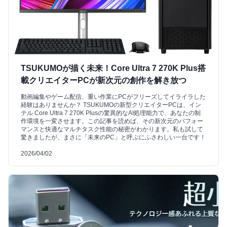
TSUKUMOが描く未来！Core Ultra 7 270K Plus搭
載クリエイターPCが新次元の創作を解き放つ
動画編集やゲーム配信、重い作業にPCがフリーズしてイライラした
経験はありませんか？ TSUKUMOの新型クリエイターPCは、イン
テル Core Ultra 7 270K Plusの驚異的なAI処理能力で、あなたの制
作環境を一変させます。この記事を読めば、その新次元のパフォー
マンスと快適なマルチタスク性能の秘密がわかります。私も試して
驚きましたが、まさに「未来のPC」と呼ぶにふさわしい一台です！
2026/04/02