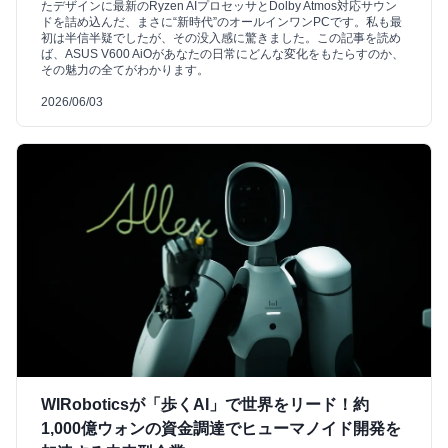
たデザインに最新のRyzen AIプロセッサとDolby Atmos対応サウン
ドを詰め込んだ、まさに“新時代”のオールインワンPCです。私も最
初は半信半疑でしたが、その没入感に驚きました。この記事を読め
ば、ASUS V600 AiOがあなたの日常にどんな変化をもたらすのか、
その魅力の全てがわかります。
2026/06/03
WIRoboticsが「歩くAI」で世界をリード！約
1,000億ウォンの資金調達でヒューマノイド開発を