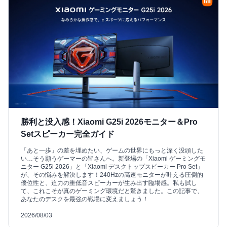
勝利と没入感！Xiaomi G25i 2026モニター＆Pro
Setスピーカー完全ガイド
「あと一歩」の差を埋めたい、ゲームの世界にもっと深く没頭した
い…そう願うゲーマーの皆さんへ。新登場の「Xiaomi ゲーミングモ
ニター G25i 2026」と「Xiaomi デスクトップスピーカー Pro Set」
が、その悩みを解決します！240Hzの高速モニターが叶える圧倒的
優位性と、迫力の重低音スピーカーが生み出す臨場感。私も試し
て、これこそが真のゲーミング環境だと驚きました。この記事で、
あなたのデスクを最強の戦場に変えましょう！
2026/08/03