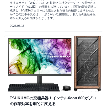
支援ロボット「WIM」で培った技術と実社会データで、次世代ヒュ
ーマノイド「ALLEX」の開発を加速しています。巨額の資金調達に
成功し、NVIDIAフェローにも選出された彼らの秘密に迫りません
か？この記事を読めば、「歩くAI」の最前線と、私たちの生活を根
本から変える可能性がわかります。
2026/05/15
TSUKUMOの究極兵器！インテルXeon 600がプロ
の作業効率を劇的に変える