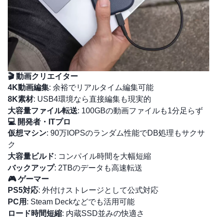
🎬 動画クリエイター
4K動画編集
: 余裕でリアルタイム編集可能
8K素材
: USB4環境なら直接編集も現実的
大容量ファイル転送
: 100GBの動画ファイルも1分足らず
💻 開発者・ITプロ
仮想マシン
: 90万IOPSのランダム性能でDB処理もサクサ
ク
大容量ビルド
: コンパイル時間を大幅短縮
バックアップ
: 2TBのデータも高速転送
🎮 ゲーマー
PS5対応
: 外付けストレージとして公式対応
PC用
: Steam Deckなどでも活用可能
ロード時間短縮
: 内蔵SSD並みの快適さ