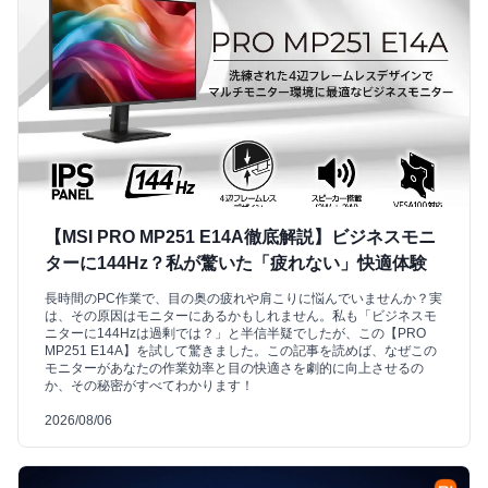
【MSI PRO MP251 E14A徹底解説】ビジネスモニ
ターに144Hz？私が驚いた「疲れない」快適体験
長時間のPC作業で、目の奥の疲れや肩こりに悩んでいませんか？実
は、その原因はモニターにあるかもしれません。私も「ビジネスモ
ニターに144Hzは過剰では？」と半信半疑でしたが、この【PRO
MP251 E14A】を試して驚きました。この記事を読めば、なぜこの
モニターがあなたの作業効率と目の快適さを劇的に向上させるの
か、その秘密がすべてわかります！
2026/08/06