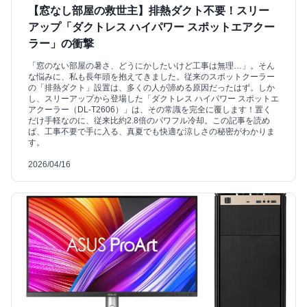
【窓なし部屋の救世主】排熱ダクト不要！スリー
アップ「ダクトレス ハイパワー スポットエアクー
ラー」の衝撃
「窓のない部屋の暑さ、どうにかしたいけど工事は無理…」。そん
な悩みに、私も長年頭を抱えてきました。従来のスポットクーラー
の「排熱ダクト」設置は、多くの人が諦める原因だったはず。しか
し、スリーアップから登場した「ダクトレス ハイパワー スポットエ
アクーラー（DL-T2606）」は、その常識を完全に覆します！置く
だけ手軽なのに、従来比約2.8倍のパワフル冷却。この記事を読め
ば、工事不要で手に入る、真夏でも快適な涼しさの秘密がわかりま
す。
2026/04/16