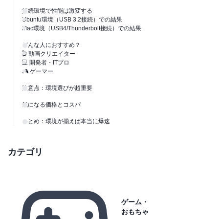
接続環境で性能は激変する
Ubuntu環境（USB 3.2接続）での結果
Mac環境（USB4/Thunderbolt接続）での結果
どんな人におすすめ？
🎬 動画クリエイター
💻 開発者・ITプロ
🎮 ゲーマー
注意点：環境選びが超重要
気になる価格とコスパ
まとめ：環境が揃えば本当に爆速
カテゴリ
ゲーム・
おもちゃ