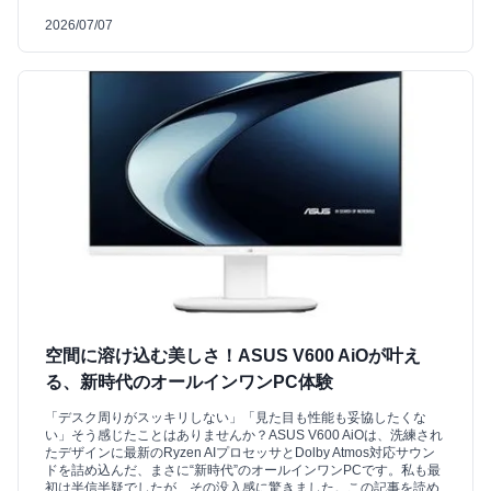
2026/07/07
空間に溶け込む美しさ！ASUS V600 AiOが叶え
る、新時代のオールインワンPC体験
「デスク周りがスッキリしない」「見た目も性能も妥協したくな
い」そう感じたことはありませんか？ASUS V600 AiOは、洗練され
たデザインに最新のRyzen AIプロセッサとDolby Atmos対応サウン
ドを詰め込んだ、まさに“新時代”のオールインワンPCです。私も最
初は半信半疑でしたが、その没入感に驚きました。この記事を読め