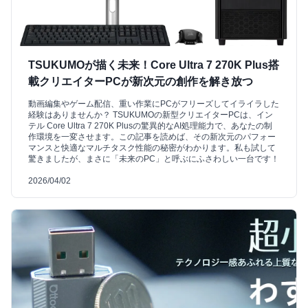
TSUKUMOが描く未来！Core Ultra 7 270K Plus搭
載クリエイターPCが新次元の創作を解き放つ
動画編集やゲーム配信、重い作業にPCがフリーズしてイライラした
経験はありませんか？ TSUKUMOの新型クリエイターPCは、イン
テル Core Ultra 7 270K Plusの驚異的なAI処理能力で、あなたの制
作環境を一変させます。この記事を読めば、その新次元のパフォー
マンスと快適なマルチタスク性能の秘密がわかります。私も試して
驚きましたが、まさに「未来のPC」と呼ぶにふさわしい一台です！
2026/04/02