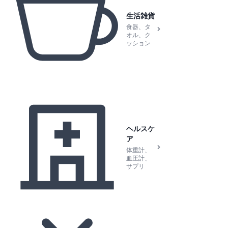
生活雑貨
食器、タ
オル、ク
ッション
ヘルスケ
ア
体重計、
血圧計、
サプリ