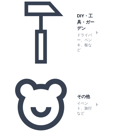
DIY・工
具・ガー
デン
ドライバ
ー、ペン
キ、板な
ど
その他
イベン
ト、旅行
など