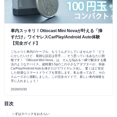
車内スッキリ！Ottocast Mini Novaが叶える「挿
すだけ」ワイヤレスCarPlay/Android Auto体験
【完全ガイド】
ごちゃつく車内のケーブル、もううんざりしていませんか？「どう
にかしたいけど、複雑な設定は苦手…」そう思っているあなたに朗
報です！「Ottocast Mini Nova」は、そんな悩みを一瞬で解決する魔
法のようなデバイス。超軽量5.5gのこの小さなアダプターが、有線
CarPlay/Android Autoを挿すだけでワイヤレス化し、驚くほど安定
した快適なスマートドライブを実現します。私も使ってみて、その
スムーズさに感動しました。この完全ガイドで、新しい車内体験を
手に入れましょう！
2026/03/30
目次
まずはスペックをおさらい