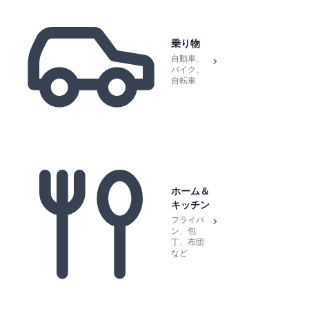
乗り物
自動車、
バイク、
自転車
ホーム＆
キッチン
フライパ
ン、包
丁、布団
など