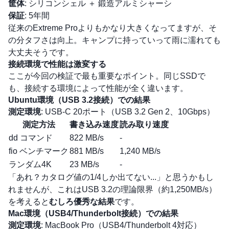
筐体
: シリコンシェル ＋ 鍛造アルミシャーシ
保証
: 5年間
従来のExtreme Proよりもかなり大きくなってますが、そ
の分タフさは向上。キャンプに持っていって雨に濡れても
大丈夫そうです。
接続環境で性能は激変する
ここが今回の検証で最も重要なポイント。同じSSDで
も、接続する環境によって性能が全く違います。
Ubuntu環境（USB 3.2接続）での結果
測定環境
: USB-C 20ポート（USB 3.2 Gen 2、10Gbps）
測定方法
書き込み速度
読み取り速度
dd コマンド
822 MB/s
-
fio ベンチマーク
881 MB/s
1,240 MB/s
ランダム4K
23 MB/s
-
「あれ？カタログ値の1/4しか出てない...」と思うかもし
れませんが、これはUSB 3.2の理論限界（約1,250MB/s）
を考えると
むしろ優秀な結果
です。
Mac環境（USB4/Thunderbolt接続）での結果
測定環境
: MacBook Pro（USB4/Thunderbolt 4対応）