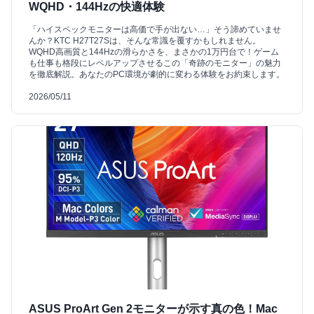
WQHD・144Hzの快適体験
「ハイスペックモニターは高価で手が出ない…」そう諦めていませ
んか？KTC H27T27Sは、そんな常識を覆すかもしれません。
WQHD高画質と144Hzの滑らかさを、まさかの1万円台で！ゲーム
も仕事も格段にレベルアップさせるこの「奇跡のモニター」の魅力
を徹底解説。あなたのPC環境が劇的に変わる体験をお約束します。
2026/05/11
ASUS ProArt Gen 2モニターが示す真の色！Mac