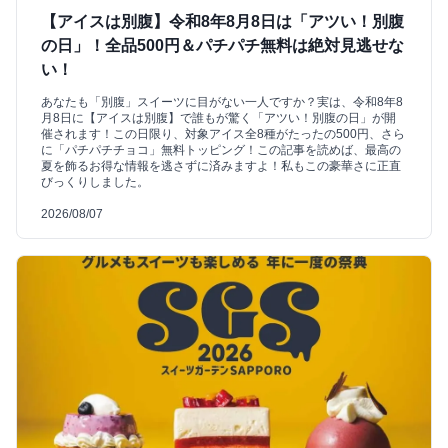
【アイスは別腹】令和8年8月8日は「アツい！別腹
の日」！全品500円＆パチパチ無料は絶対見逃せな
い！
あなたも「別腹」スイーツに目がない一人ですか？実は、令和8年8
月8日に【アイスは別腹】で誰もが驚く「アツい！別腹の日」が開
催されます！この日限り、対象アイス全8種がたったの500円、さら
に「パチパチチョコ」無料トッピング！この記事を読めば、最高の
夏を飾るお得な情報を逃さずに済みますよ！私もこの豪華さに正直
びっくりしました。
2026/08/07