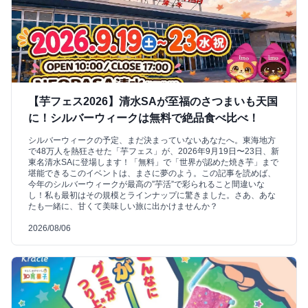
【芋フェス2026】清水SAが至福のさつまいも天国
に！シルバーウィークは無料で絶品食べ比べ！
シルバーウィークの予定、まだ決まっていないあなたへ。東海地方
で48万人を熱狂させた「芋フェス」が、2026年9月19日〜23日、新
東名清水SAに登場します！「無料」で「世界が認めた焼き芋」まで
堪能できるこのイベントは、まさに夢のよう。この記事を読めば、
今年のシルバーウィークが最高の”芋活”で彩られること間違いな
し！私も最初はその規模とラインナップに驚きました。さあ、あな
たも一緒に、甘くて美味しい旅に出かけませんか？
2026/08/06