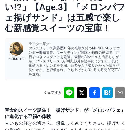
い!?」【Age.3】『メロンパフ
ェ揚げサンド』は五感で楽し
む新感覚スイーツの宝庫！
ライター紹介:
プレスリリース業界歴10年の経験を持つMONOLABファウ
ンダー兼編集長。マーケティング経験と独自の視点で、注
目すべきプロダクトを厳選。最新のAIツールも活用しなが
AKIMOTO
ら、プレスリリース1万件以上/月を効率的に分析し、真に
価値あるトレンドを発掘。読者から「知りたかった情報が
見つかる」と評価され、立ち上げから3ヶ月で月間30万PV
を達成。
シェアする
革命的スイーツ誕生！「揚げサンド」が「メロンパフェ」
に進化する至福の体験
甘いもの好きの皆さん、想像してみてください。揚げたて