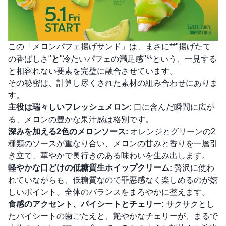
この「メロンパフェ揚げサンド」は、まさに**"揚げたて
の香ばしさ"
と
"冷たいパフェの満足感"**という、一見する
と相容れない要素を完璧に融合させています。
その秘密は、計算し尽くされた素材の組み合わせにありま
す。
主役は瑞々しいフレッシュメロン:
口に含んだ瞬間に広が
る、メロンの豊かな果汁感は格別です。
深みを加える2色のメロンソース:
オレンジとグリーンの2
種類のソースが重なり合い、メロンの甘みと香りを一層引
き立て、華やかで奥行きのある味わいを生み出します。
軽やかな口どけの低糖質生ホイップクリーム:
贅沢に使わ
れていながらも、低糖質なので罪悪感なく楽しめるのが嬉
しいポイント。全体のバランスをまろやかに整えます。
食感のアクセント、パイシートとチェリー:
サクサクとし
たパイシートの歯ごたえと、艶やかなチェリーが、まるで