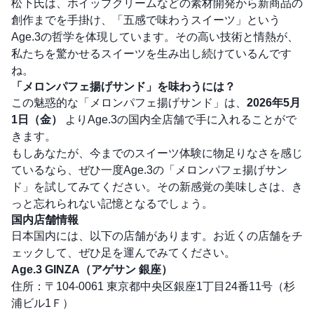
松下氏は、ホイップクリームなどの素材開発から新商品の
創作までを手掛け、「五感で味わうスイーツ」という
Age.3の哲学を体現しています。その高い技術と情熱が、
私たちを驚かせるスイーツを生み出し続けているんです
ね。
「メロンパフェ揚げサンド」を味わうには？
この魅惑的な「メロンパフェ揚げサンド」は、
2026年5月
1日（金）
よりAge.3の国内全店舗で手に入れることがで
きます。
もしあなたが、今までのスイーツ体験に物足りなさを感じ
ているなら、ぜひ一度Age.3の「メロンパフェ揚げサン
ド」を試してみてください。その新感覚の美味しさは、き
っと忘れられない記憶となるでしょう。
国内店舗情報
日本国内には、以下の店舗があります。お近くの店舗をチ
ェックして、ぜひ足を運んでみてください。
Age.3 GINZA（アゲサン 銀座）
住所：〒104-0061 東京都中央区銀座1丁目24番11号（杉
浦ビル1Ｆ）