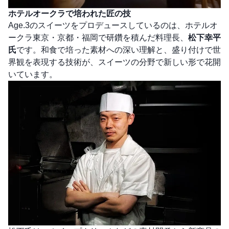
ホテルオークラで培われた匠の技
Age.3のスイーツをプロデュースしているのは、ホテルオ
ークラ東京・京都・福岡で研鑽を積んだ料理長、
松下幸平
氏
です。和食で培った素材への深い理解と、盛り付けで世
界観を表現する技術が、スイーツの分野で新しい形で花開
いています。