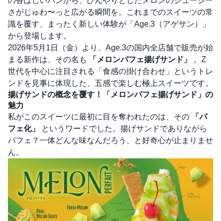
の香ばしいパンから、ひんやりとしたメロンのジューシー
さがじゅわ〜っと広がる瞬間を。これまでのスイーツの常
識を覆す、まったく新しい体験が「Age.3（アゲサン）」
から登場します。
2026年5月1日（金）より、Age.3の国内全店舗で販売が始
まる新作は、その名も
「メロンパフェ揚げサンド」
。Z
世代を中心に注目される「食感の掛け合わせ」というトレ
ンドを見事に体現した、五感で楽しむ極上スイーツです。
揚げサンドの概念を覆す！「メロンパフェ揚げサンド」の
魅力
私がこのスイーツに最初に目を奪われたのは、その
「パ
フェ化」
というワードでした。揚げサンドでありながら
パフェ？一体どんな味なんだろう、と好奇心が止まりませ
ん。