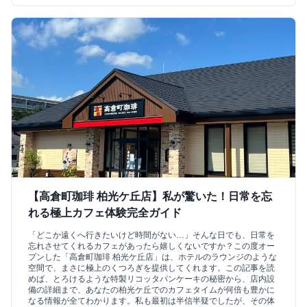
【高倉町珈琲 柏光ケ丘店】私が驚いた！日常を忘
れる極上カフェ体験完全ガイド
「どこか遠くへ行きたいけど時間がない…」そんな日でも、日常を
忘れさせてくれるカフェがあったら嬉しくないですか？この度オー
プンした「高倉町珈琲 柏光ケ丘店」は、ホテルのラウンジのような
空間で、まさに極上のくつろぎを提供してくれます。この記事を読
めば、とろけるような特製リコッタパンケーキの秘密から、店内設
備の詳細まで、あなたの柏光ケ丘でのカフェタイムが何倍も豊かに
なる情報が全てわかります。私も最初は半信半疑でしたが、その体