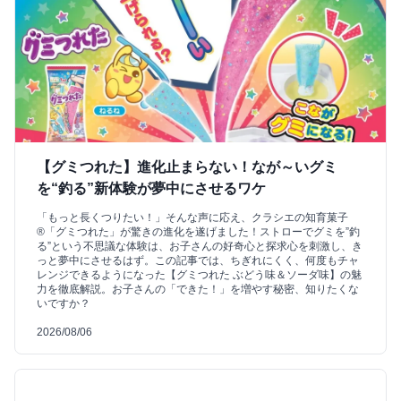
【グミつれた】進化止まらない！なが～いグミ
を“釣る”新体験が夢中にさせるワケ
「もっと長くつりたい！」そんな声に応え、クラシエの知育菓子
®「グミつれた」が驚きの進化を遂げました！ストローでグミを”釣
る”という不思議な体験は、お子さんの好奇心と探求心を刺激し、き
っと夢中にさせるはず。この記事では、ちぎれにくく、何度もチャ
レンジできるようになった【グミつれた ぶどう味＆ソーダ味】の魅
力を徹底解説。お子さんの「できた！」を増やす秘密、知りたくな
いですか？
2026/08/06