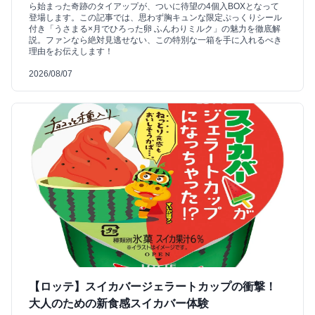
ら始まった奇跡のタイアップが、ついに待望の4個入BOXとなって
登場します。この記事では、思わず胸キュンな限定ぷっくりシール
付き「うさまる×月でひろった卵 ふんわりミルク」の魅力を徹底解
説。ファンなら絶対見逃せない、この特別な一箱を手に入れるべき
理由をお伝えします！
2026/08/07
【ロッテ】スイカバージェラートカップの衝撃！
大人のための新食感スイカバー体験