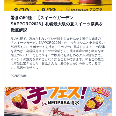
驚きの50種！【スイーツガーデン
SAPPORO2026】札幌最大級の夏スイーツ祭典を
徹底解説
夏の札幌で、忘れられない甘い体験をしませんか？毎年大好評の
「スイーツガーデンSAPPORO2026」が、今年はなんと史上最多の
50種類ものコラボケーキを携え、アカプラに登場します！ この記事
を読めば、会場限定スイーツの全貌から、北海道産の糖が織りなす
極上の味わい、そしてスイーツ以外にも楽しめるグルメ情報まで、
イベントの魅力を余すことなく知ることができます。私もこの数に
は本当に驚きました！甘党さんも、夏のお出かけを探している方
も、見逃せませんよ！
2026/08/06