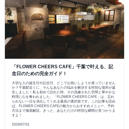
「FLOWER CHEERS CAFE」千葉で叶える、記
念日のための完全ガイド！
大切な人の誕生日や記念日、どこでお祝いしようか迷っていません
か？千葉駅近くに、そんなあなたの悩みを解決する特別な場所が誕
生しました！私も初めて訪れた時、その洗練された空間と華やかな
料理に心を奪われました。「FLOWER CHEERS CAFE」は、忘れ
られない一日を演出してくれる最高の選択肢です。この記事を読め
ば、FLOWER CHEERS CAFEの魅力からおすすめメニュー、予約
方法まで徹底解説。きっと、あなただけの特別な瞬間が見つかりま
すよ！
2026/07/31