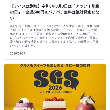
【アイスは別腹】令和8年8月8日は「アツい！別腹
の日」！全品500円＆パチパチ無料は絶対見逃せな
い！
あなたも「別腹」スイーツに目がない一人ですか？実は、令和8年8
月8日に【アイスは別腹】で誰もが驚く「アツい！別腹の日」が開
催されます！この日限り、対象アイス全8種がたったの500円、さら
に「パチパチチョコ」無料トッピング！この記事を読めば、最高の
夏を飾るお得な情報を逃さずに済みますよ！私もこの豪華さに正直
びっくりしました。
2026/08/07