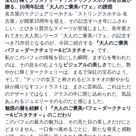
宝石が輝くグラスデザート！ストリングスホテル名古屋が
贈る、10周年記念「大人のご褒美パフェ」の誘惑
名古屋のラグジュアリーホテル「ストリングスホテル 名
古屋」が開業10周年を迎え、その記念すべき年にふさわ
しい、とびきり贅沢なスイーツが登場しました。長年愛さ
れてきた大人気シリーズ「大人のご褒美パフェ」の記念す
べき71作目となるのが、今回ご紹介する
『大人のご褒美
パフェ～ダークチェリー&ピスタチオ～』
です。
私がこのパフェの情報を目にした瞬間、まず心を奪われた
のは、その息をのむような
ビジュアルの美しさ
でした。艶
やかに輝くダークチェリーは、まるで深紅の宝石のよう。
そして、"ナッツの女王"と称されるピスタチオの鮮やかな
緑が織りなすコントラストは、まさに芸術品。これはただ
のデザートではなく、グラスの中に閉じ込められた、気品
あふれるジュエリーそのものだと感じました。
魅惑の層を紐解く！『大人のご褒美パフェ～ダークチェリ
ー&ピスタチオ～』のこだわり
このパフェの最大の魅力は、その見た目の美しさだけにと
どまりません。一口食べ進めるごとに、新たな発見と感動