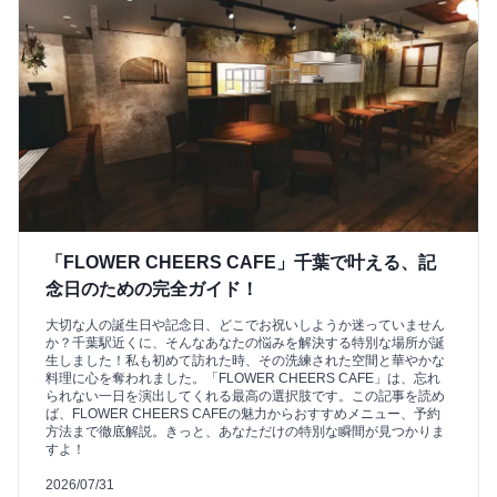
「FLOWER CHEERS CAFE」千葉で叶える、記
念日のための完全ガイド！
大切な人の誕生日や記念日、どこでお祝いしようか迷っていません
か？千葉駅近くに、そんなあなたの悩みを解決する特別な場所が誕
生しました！私も初めて訪れた時、その洗練された空間と華やかな
料理に心を奪われました。「FLOWER CHEERS CAFE」は、忘れ
られない一日を演出してくれる最高の選択肢です。この記事を読め
ば、FLOWER CHEERS CAFEの魅力からおすすめメニュー、予約
方法まで徹底解説。きっと、あなただけの特別な瞬間が見つかりま
すよ！
2026/07/31