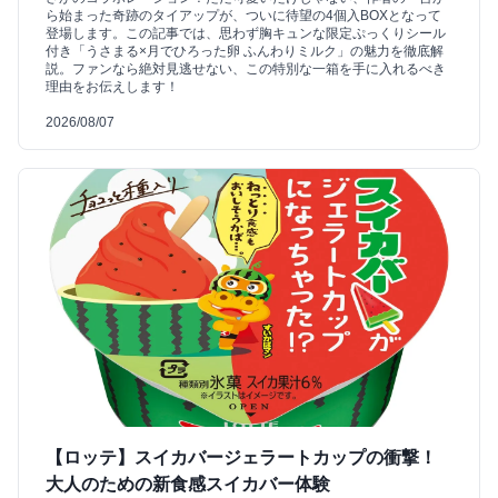
ら始まった奇跡のタイアップが、ついに待望の4個入BOXとなって
登場します。この記事では、思わず胸キュンな限定ぷっくりシール
付き「うさまる×月でひろった卵 ふんわりミルク」の魅力を徹底解
説。ファンなら絶対見逃せない、この特別な一箱を手に入れるべき
理由をお伝えします！
2026/08/07
【ロッテ】スイカバージェラートカップの衝撃！
大人のための新食感スイカバー体験