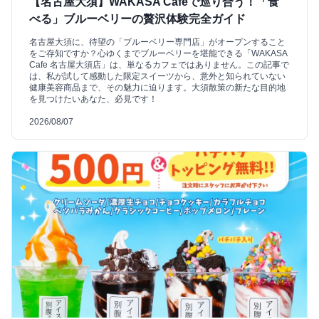
【名古屋大須】WAKASA Cafeで巡り合う！「食
べる」ブルーベリーの贅沢体験完全ガイド
名古屋大須に、待望の「ブルーベリー専門店」がオープンすること
をご存知ですか？心ゆくまでブルーベリーを堪能できる「WAKASA
Cafe 名古屋大須店」は、単なるカフェではありません。この記事で
は、私が試して感動した限定スイーツから、意外と知られていない
健康美容商品まで、その魅力に迫ります。大須散策の新たな目的地
を見つけたいあなた、必見です！
2026/08/07