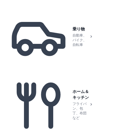
乗り物
自動車、
バイク、
自転車
ホーム＆
キッチン
フライパ
ン、包
丁、布団
など