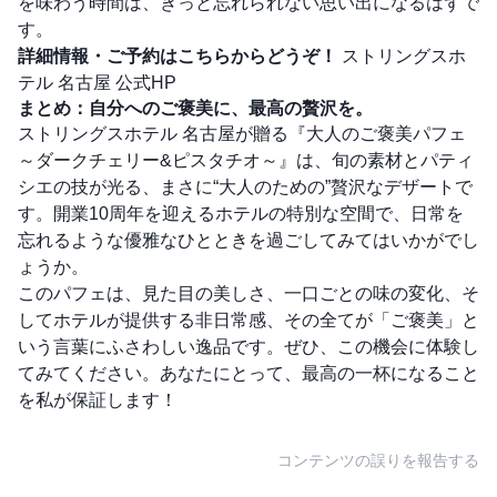
を味わう時間は、きっと忘れられない思い出になるはずで
す。
詳細情報・ご予約はこちらからどうぞ！
ストリングスホ
テル 名古屋 公式HP
まとめ：自分へのご褒美に、最高の贅沢を。
ストリングスホテル 名古屋が贈る『大人のご褒美パフェ
～ダークチェリー&ピスタチオ～』は、旬の素材とパティ
シエの技が光る、まさに“大人のための”贅沢なデザートで
す。開業10周年を迎えるホテルの特別な空間で、日常を
忘れるような優雅なひとときを過ごしてみてはいかがでし
ょうか。
このパフェは、見た目の美しさ、一口ごとの味の変化、そ
してホテルが提供する非日常感、その全てが「ご褒美」と
いう言葉にふさわしい逸品です。ぜひ、この機会に体験し
てみてください。あなたにとって、最高の一杯になること
を私が保証します！
コンテンツの誤りを報告する