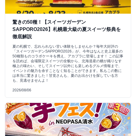
驚きの50種！【スイーツガーデン
SAPPORO2026】札幌最大級の夏スイーツ祭典を
徹底解説
夏の札幌で、忘れられない甘い体験をしませんか？毎年大好評の
「スイーツガーデンSAPPORO2026」が、今年はなんと史上最多の
50種類ものコラボケーキを携え、アカプラに登場します！ この記事
を読めば、会場限定スイーツの全貌から、北海道産の糖が織りなす
極上の味わい、そしてスイーツ以外にも楽しめるグルメ情報まで、
イベントの魅力を余すことなく知ることができます。私もこの数に
は本当に驚きました！甘党さんも、夏のお出かけを探している方
も、見逃せませんよ！
2026/08/06