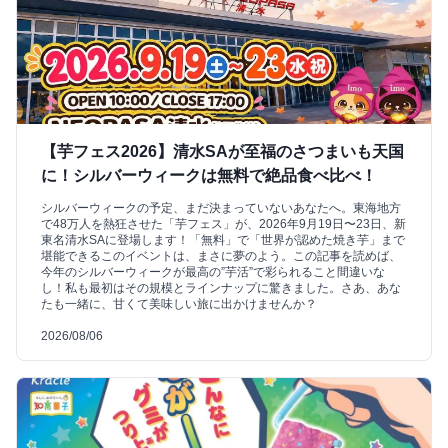
【芋フェス2026】清水SAが至福のさつまいも天国
に！シルバーウィークは無料で絶品食べ比べ！
シルバーウィークの予定、まだ決まっていないあなたへ。東海地方
で48万人を熱狂させた「芋フェス」が、2026年9月19日〜23日、新
東名清水SAに登場します！「無料」で「世界が認めた焼き芋」まで
堪能できるこのイベントは、まさに夢のよう。この記事を読めば、
今年のシルバーウィークが最高の”芋活”で彩られること間違いな
し！私も最初はその規模とラインナップに驚きました。さあ、あな
たも一緒に、甘くて美味しい旅に出かけませんか？
2026/08/06