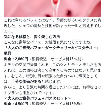
これは単なるパフェではなく、季節の移ろいをグラスに表
現した、シェフの情熱と技術が詰まった一皿と言えるでし
ょう。
気になる価格と、賢く楽しむ方法
こんなに豪華なパフェ、お値段も気になりますよね。
『大人のご褒美パフェ～ダークチェリー&ピスタチオ～』
単品
料金：2,860円
（消費税込・サービス料15％別）
ホテルの空間で提供される、このクオリティと美しさを考
えれば、この価格は決して高すぎるものではないと思いま
す。むしろ、特別な日や頑張った自分へのご褒美として
は、
十分な価値がある
と感じます。
さらに、より贅沢な時間を過ごしたい方には、お得なセッ
トプランも用意されています。
＜大人のご褒美パフェ＋パスタセット＞
料金：4,500円
（消費税込・サービス料15%別）