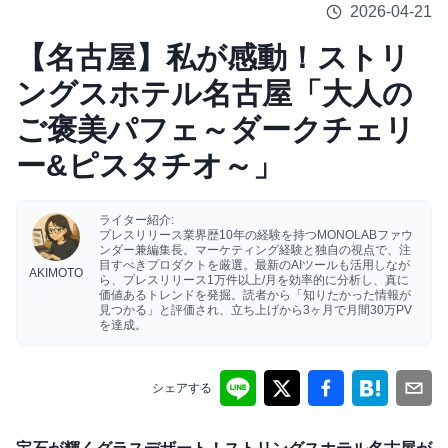
2026-04-21
【名古屋】私が感動！ストリ
ングスホテル名古屋「大人の
ご褒美パフェ～ダークチェリ
ー&ピスタチオ～」
ライター紹介:
プレスリリース業界歴10年の経験を持つMONOLABファウ
ンダー兼編集長。マーケティング経験と独自の視点で、注
目すべきプロダクトを厳選。最新のAIツールも活用しなが
AKIMOTO
ら、プレスリリース1万件以上/月を効率的に分析し、真に
価値あるトレンドを発掘。読者から「知りたかった情報が
見つかる」と評価され、立ち上げから3ヶ月で月間30万PV
を達成。
シェアする