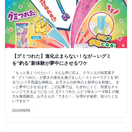
【グミつれた】進化止まらない！なが～いグミ
を“釣る”新体験が夢中にさせるワケ
「もっと長くつりたい！」そんな声に応え、クラシエの知育菓子
®「グミつれた」が驚きの進化を遂げました！ストローでグミを”釣
る”という不思議な体験は、お子さんの好奇心と探求心を刺激し、き
っと夢中にさせるはず。この記事では、ちぎれにくく、何度もチャ
レンジできるようになった【グミつれた ぶどう味＆ソーダ味】の魅
力を徹底解説。お子さんの「できた！」を増やす秘密、知りたくな
いですか？
2026/08/06