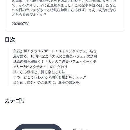
の黒蜜・宇治抹茶蜜から選べる贅沢さが魅力。私も実際に食べてみ
て、そのクオリティに正直驚きました！この記事を読めば、あなた
の今日のランチがもっと特別な時間になるはず。さあ、あなたなら
どちらを選びますか？
2026/07/31
目次
宝石が輝くグラスデザート！ストリングスホテル名古
屋が贈る、10周年記念「大人のご褒美パフェ」の誘惑
魅惑の層を紐解く！『大人のご褒美パフェ～ダークチ
ェリー&ピスタチオ～』のこだわり
気になる価格と、賢く楽しむ方法
いつ、どこで味わえる？期間と場所をチェック！
まとめ：自分へのご褒美に、最高の贅沢を。
カテゴリ