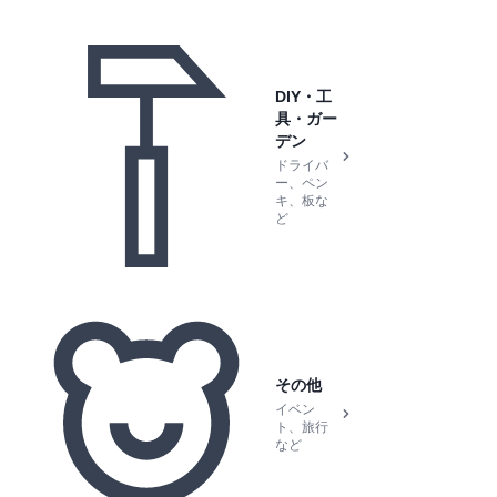
DIY・工
具・ガー
デン
ドライバ
ー、ペン
キ、板な
ど
その他
イベン
ト、旅行
など