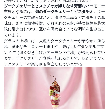
が待っている、計算し尽くされた構成にあります。
ダークチェリーとピスタチオが織りなす芳醇なハーモニー
主役となるのは、
旬のダークチェリー
と
ピスタチオ
。ダー
クチェリーの甘酸っぱさと、濃厚で上品なピスタチオの風
味は、まさに相性抜群。それぞれの素材が持つ個性を最大
限に引き出しつつ、互いを高め合うような調和を生み出し
ています。
グラスの上段には、大粒のダークチェリーが華やかに飾ら
れ、繊細なチョコレート細工や、香ばしい**ダンテルアマ
ンド **（薄く焼き上げたアーモンド生地）が添えられてい
ます。サクサクとした食感が加わることで、味だけでなく
テクスチャーの楽しさも際立たせていますね。