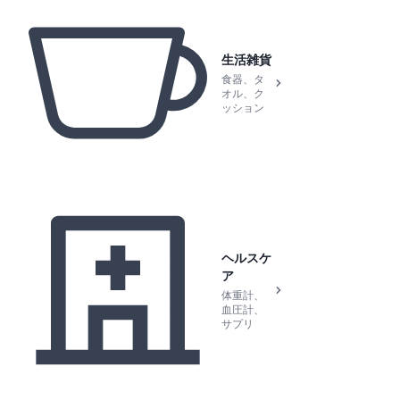
生活雑貨
食器、タ
オル、ク
ッション
ヘルスケ
ア
体重計、
血圧計、
サプリ