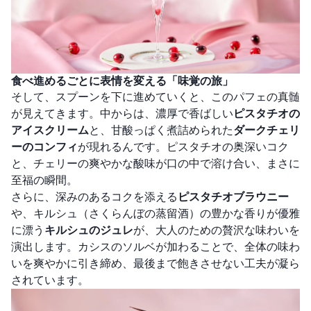
食べ進めるごとに表情を変える「味覚の旅」
そして、スプーンを下に進めていくと、このパフェの真髄
が見えてきます。中からは、濃厚で香ばしい
ピスタチオの
アイスクリーム
と、甘酸っぱく煮詰められた
ダークチェリ
ーのコンフィ
が現れるんです。ピスタチオの奥深いコク
と、チェリーの爽やかな酸味が口の中で溶け合い、まさに
至福の瞬間。
さらに、深みのあるコクを添える
ピスタチオブラウニー
や、キルシュ（さくらんぼの蒸留酒）の豊かな香りが優雅
に漂う
キルシュのジュレ
が、大人のための贅沢な味わいを
演出します。カシスのソルベが加わることで、全体の味わ
いを爽やかに引き締め、最後まで飽きさせない工夫が凝ら
されています。