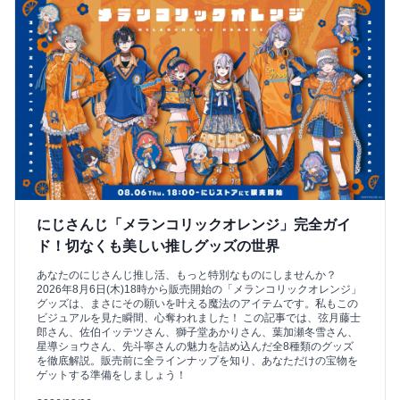
にじさんじ「メランコリックオレンジ」完全ガイ
ド！切なくも美しい推しグッズの世界
あなたのにじさんじ推し活、もっと特別なものにしませんか？
2026年8月6日(木)18時から販売開始の「メランコリックオレンジ」
グッズは、まさにその願いを叶える魔法のアイテムです。私もこの
ビジュアルを見た瞬間、心奪われました！ この記事では、弦月藤士
郎さん、佐伯イッテツさん、獅子堂あかりさん、葉加瀬冬雪さん、
星導ショウさん、先斗寧さんの魅力を詰め込んだ全8種類のグッズ
を徹底解説。販売前に全ラインナップを知り、あなただけの宝物を
ゲットする準備をしましょう！