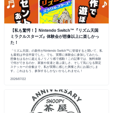
【私も驚愕！】Nintendo Switch™『リズム天国
ミラクルスターズ』体験会が想像以上に楽しかっ
た！
「リズム天国」の新作がNintendo Switch™に登場すると聞いて、私
も最初は半信半疑でした。でも、実際に体験会に参加してみたら、
想像をはるかに超えるノリノリ感で感動！この記事では、無料体験
で何ができるのか、家族や友達と遊ぶ楽しさ、そして気になる限定
ステッカーの全貌まで、私が実際に感じた興奮と共にお届けしま
す。これはもう、参加するしかないかもしれません！
2026/07/22