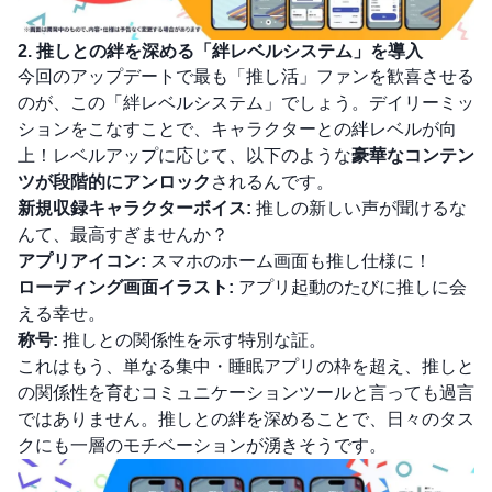
2. 推しとの絆を深める「絆レベルシステム」を導入
今回のアップデートで最も「推し活」ファンを歓喜させる
のが、この「絆レベルシステム」でしょう。デイリーミッ
ションをこなすことで、キャラクターとの絆レベルが向
上！レベルアップに応じて、以下のような
豪華なコンテン
ツが段階的にアンロック
されるんです。
新規収録キャラクターボイス:
推しの新しい声が聞けるな
んて、最高すぎませんか？
アプリアイコン:
スマホのホーム画面も推し仕様に！
ローディング画面イラスト:
アプリ起動のたびに推しに会
える幸せ。
称号:
推しとの関係性を示す特別な証。
これはもう、単なる集中・睡眠アプリの枠を超え、推しと
の関係性を育むコミュニケーションツールと言っても過言
ではありません。推しとの絆を深めることで、日々のタス
クにも一層のモチベーションが湧きそうです。