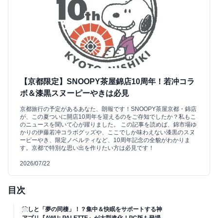
【京都限定】SNOOPY茶屋錦店10周年！若冲コラ
ボ＆漆黒スヌーピーやきは必見
京都旅行の予定があるあなた、朗報です！SNOOPY茶屋京都・錦店
が、この夏ついに開店10周年を迎えるのをご存知でしたか？私もこ
のニュースを聞いて心が躍りました。 この記事を読めば、錦市場ゆ
かりの伊藤若冲コラボグッズや、ここでしか味わえない漆黒のスヌ
ーピーやき、限定ノベルティなど、10周年記念の全貌がわかりま
す。京都で特別な思い出を作りたい方は必見です！
2026/07/22
目次
推しと「夢の同棲」！？集中＆快眠をサポートする神