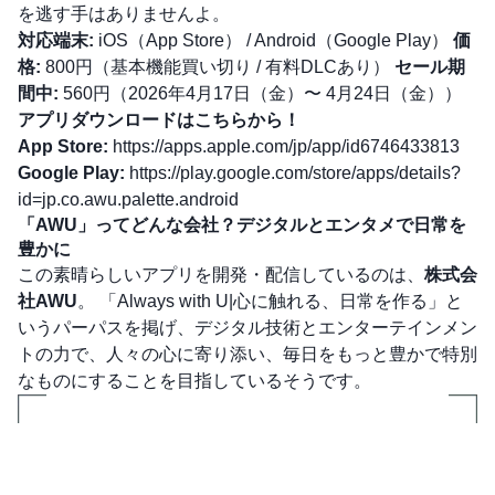
を逃す手はありませんよ。
対応端末:
iOS（App Store） / Android（Google Play）
価
格:
800円（基本機能買い切り / 有料DLCあり）
セール期
間中:
560円（2026年4月17日（金）〜 4月24日（金））
アプリダウンロードはこちらから！
App Store:
https://apps.apple.com/jp/app/id6746433813
Google Play:
https://play.google.com/store/apps/details?
id=jp.co.awu.palette.android
「AWU」ってどんな会社？デジタルとエンタメで日常を
豊かに
この素晴らしいアプリを開発・配信しているのは、
株式会
社AWU
。 「Always with U|心に触れる、日常を作る」と
いうパーパスを掲げ、デジタル技術とエンターテインメン
トの力で、人々の心に寄り添い、毎日をもっと豊かで特別
なものにすることを目指しているそうです。