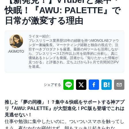
快眠！『AWU: PALETTE』で
日常が激変する理由
ライター紹介:
プレスリリース業界歴10年の経験を持つMONOLABファウ
ンダー兼編集長。マーケティング経験と独自の視点で、注
目すべきプロダクトを厳選。最新のAIツールも活用しなが
AKIMOTO
ら、プレスリリース1万件以上/月を効率的に分析し、真に
価値あるトレンドを発掘。読者から「知りたかった情報が
見つかる」と評価され、立ち上げから3ヶ月で月間30万PV
を達成。
シェアする
推しと「夢の同棲」！？集中＆快眠をサポートする神アプ
リ『AWU: PALETTE』が大型進化！PC版も登場でこれは
見逃せない！
仕事や勉強に集中したいのに、ついついスマホを触ってし
まう…夜なかなか寝付けず、朝もスッキリ起きられな