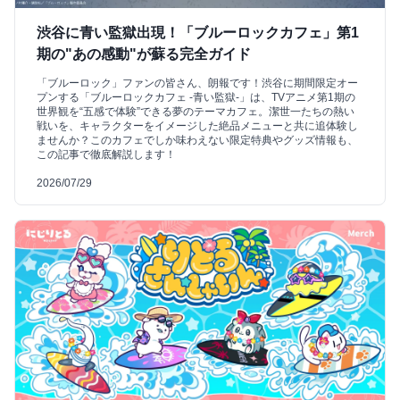
渋谷に青い監獄出現！「ブルーロックカフェ」第1
期の"あの感動"が蘇る完全ガイド
「ブルーロック」ファンの皆さん、朗報です！渋谷に期間限定オー
プンする「ブルーロックカフェ -青い監獄-」は、TVアニメ第1期の
世界観を“五感で体験”できる夢のテーマカフェ。潔世一たちの熱い
戦いを、キャラクターをイメージした絶品メニューと共に追体験し
ませんか？このカフェでしか味わえない限定特典やグッズ情報も、
この記事で徹底解説します！
2026/07/29