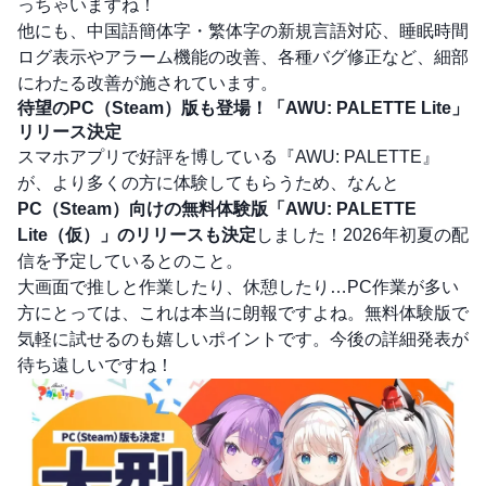
っちゃいますね！
他にも、中国語簡体字・繁体字の新規言語対応、睡眠時間
ログ表示やアラーム機能の改善、各種バグ修正など、細部
にわたる改善が施されています。
待望のPC（Steam）版も登場！「AWU: PALETTE Lite」
リリース決定
スマホアプリで好評を博している『AWU: PALETTE』
が、より多くの方に体験してもらうため、なんと
PC（Steam）向けの無料体験版「AWU: PALETTE
Lite（仮）」のリリースも決定
しました！2026年初夏の配
信を予定しているとのこと。
大画面で推しと作業したり、休憩したり…PC作業が多い
方にとっては、これは本当に朗報ですよね。無料体験版で
気軽に試せるのも嬉しいポイントです。今後の詳細発表が
待ち遠しいですね！