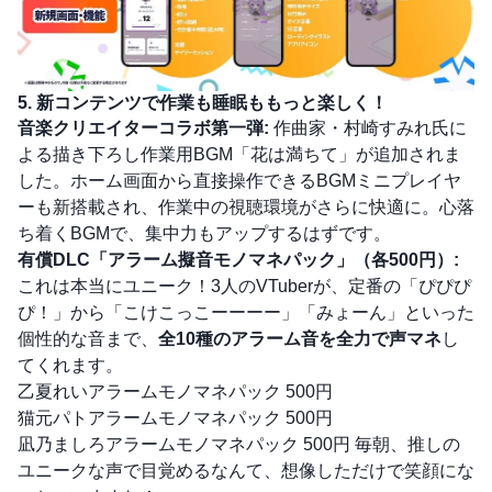
5. 新コンテンツで作業も睡眠ももっと楽しく！
音楽クリエイターコラボ第一弾:
作曲家・村崎すみれ氏に
よる描き下ろし作業用BGM「花は満ちて」が追加されま
した。ホーム画面から直接操作できるBGMミニプレイヤ
ーも新搭載され、作業中の視聴環境がさらに快適に。心落
ち着くBGMで、集中力もアップするはずです。
有償DLC「アラーム擬音モノマネパック」（各500円）:
これは本当にユニーク！3人のVTuberが、定番の「ぴぴぴ
ぴ！」から「こけこっこーーーー」「みょーん」といった
個性的な音まで、
全10種のアラーム音を全力で声マネ
し
てくれます。
乙夏れいアラームモノマネパック 500円
猫元パトアラームモノマネパック 500円
凪乃ましろアラームモノマネパック 500円 毎朝、推しの
ユニークな声で目覚めるなんて、想像しただけで笑顔にな