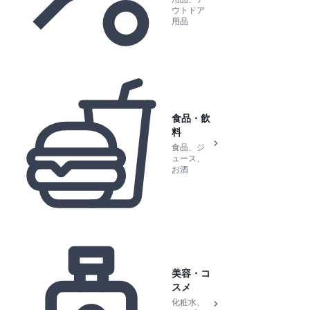
ウトドア
用品
食品・飲
料
食品、ジ
ュース、
お酒
美容・コ
スメ
化粧水、