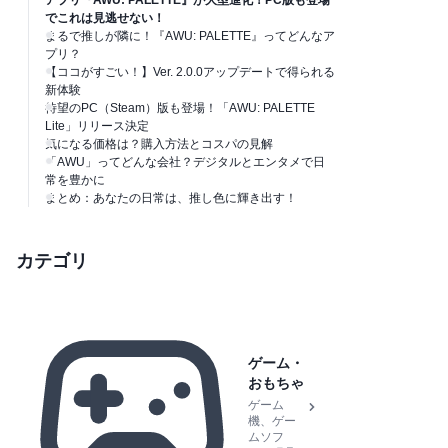
アプリ『AWU: PALETTE』が大型進化！PC版も登場
でこれは見逃せない！
まるで推しが隣に！『AWU: PALETTE』ってどんなア
プリ？
【ココがすごい！】Ver. 2.0.0アップデートで得られる
新体験
待望のPC（Steam）版も登場！「AWU: PALETTE
Lite」リリース決定
気になる価格は？購入方法とコスパの見解
「AWU」ってどんな会社？デジタルとエンタメで日
常を豊かに
まとめ：あなたの日常は、推し色に輝き出す！
カテゴリ
ゲーム・
おもちゃ
ゲーム
機、ゲー
ムソフ