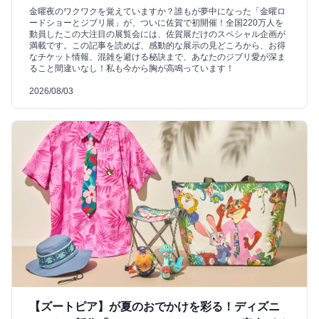
金曜夜のワクワクを覚えていますか？誰もが夢中になった「金曜ロ
ードショーとジブリ展」が、ついに佐賀で初開催！全国220万人を
動員したこの大注目の展覧会には、佐賀展だけのスペシャル企画が
満載です。この記事を読めば、感動的な展示の見どころから、お得
なチケット情報、混雑を避ける秘訣まで、あなたのジブリ愛が深ま
ること間違いなし！私も今から胸が高鳴っています！
2026/08/03
【ズートピア】が夏のおでかけを彩る！ディズニ