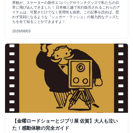
界観が、スケーターの新作エコバッグやランチグッズで私たちの日
常に飛び込んできました！ 日本橋三越で先行販売されるこれらのア
イテムは、可愛さだけでなく実用性も抜群。この記事を読めば、思
わず笑顔になるような『シュガー・ラッシュ』の魅力的なグッズた
ちを全て知ることができますよ！
2026/08/03
【金曜ロードショーとジブリ展 佐賀】大人も泣い
た！感動体験の完全ガイド