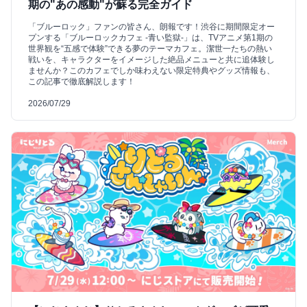
期の"あの感動"が蘇る完全ガイド
「ブルーロック」ファンの皆さん、朗報です！渋谷に期間限定オー
プンする「ブルーロックカフェ -青い監獄-」は、TVアニメ第1期の
世界観を“五感で体験”できる夢のテーマカフェ。潔世一たちの熱い
戦いを、キャラクターをイメージした絶品メニューと共に追体験し
ませんか？このカフェでしか味わえない限定特典やグッズ情報も、
この記事で徹底解説します！
2026/07/29