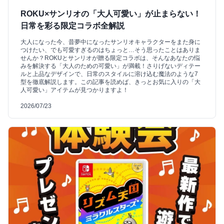
ROKU×サンリオの「大人可愛い」が止まらない！
日常を彩る限定コラボ全解説
大人になった今、昔夢中になったサンリオキャラクターをまた身に
つけたい、でも可愛すぎるのはちょっと…そう思ったことはありま
せんか？ROKUとサンリオが贈る限定コラボは、そんなあなたの悩
みを解決する「大人のための可愛い」が満載！さりげないディテー
ルと上品なデザインで、日常のスタイルに溶け込む魔法のような7
型を徹底解説します。この記事を読めば、きっとお気に入りの「大
人可愛い」アイテムが見つかりますよ！
2026/07/23