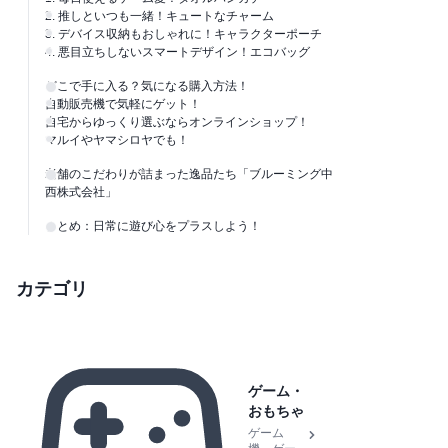
2. 推しといつも一緒！キュートなチャーム
3. デバイス収納もおしゃれに！キャラクターポーチ
4. 悪目立ちしないスマートデザイン！エコバッグ
どこで手に入る？気になる購入方法！
自動販売機で気軽にゲット！
自宅からゆっくり選ぶならオンラインショップ！
マルイやヤマシロヤでも！
老舗のこだわりが詰まった逸品たち「ブルーミング中
西株式会社」
まとめ：日常に遊び心をプラスしよう！
カテゴリ
ゲーム・
おもちゃ
ゲーム