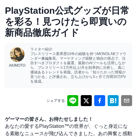
PlayStation公式グッズが日常
を彩る！見つけたら即買いの
新商品徹底ガイド
ライター紹介:
プレスリリース業界歴10年の経験を持つMONOLABファウ
ンダー兼編集長。マーケティング経験と独自の視点で、注
目すべきプロダクトを厳選。最新のAIツールも活用しなが
AKIMOTO
ら、プレスリリース1万件以上/月を効率的に分析し、真に
価値あるトレンドを発掘。読者から「知りたかった情報が
見つかる」と評価され、立ち上げから3ヶ月で月間30万PV
を達成。
シェアする
ゲーマーの皆さん、お待たせしました！
あなたの愛するPlayStation™の世界が、ぐっと身近にな
る素敵なニュースが飛び込んできました。あの興奮と感動