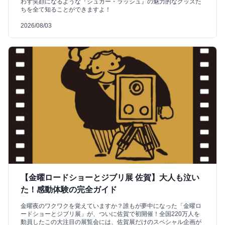
わず笑顔になるような『シュガー・ラッシュ』の魅力的なグッズた
ちを全て知ることができますよ！
2026/08/03
【金曜ロードショーとジブリ展 佐賀】大人も泣い
た！感動体験の完全ガイド
金曜夜のワクワクを覚えていますか？誰もが夢中になった「金曜ロ
ードショーとジブリ展」が、ついに佐賀で初開催！全国220万人を
動員したこの大注目の展覧会には、佐賀展だけのスペシャル企画が