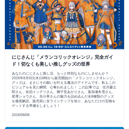
にじさんじ「メランコリックオレンジ」完全ガイ
ド！切なくも美しい推しグッズの世界
あなたのにじさんじ推し活、もっと特別なものにしませんか？
2026年8月6日(木)18時から販売開始の「メランコリックオレンジ」
グッズは、まさにその願いを叶える魔法のアイテムです。私もこの
ビジュアルを見た瞬間、心奪われました！ この記事では、弦月藤士
郎さん、佐伯イッテツさん、獅子堂あかりさん、葉加瀬冬雪さん、
星導ショウさん、先斗寧さんの魅力を詰め込んだ全8種類のグッズ
を徹底解説。販売前に全ラインナップを知り、あなただけの宝物を
ゲットする準備をしましょう！
2026/08/06