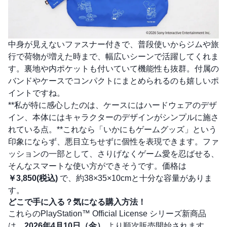
中身が見えないファスナー付きで、普段使いからジムや旅
行で荷物が増えた時まで、幅広いシーンで活躍してくれま
す。裏地や内ポケットも付いていて機能性も抜群。付属の
バンドやケースでコンパクトにまとめられるのも嬉しいポ
イントですね。
**私が特に感心したのは、ケースにはハードウェアのデザ
イン、本体にはキャラクターのデザインがシンプルに施さ
れている点。**これなら「いかにもゲームグッズ」という
印象にならず、悪目立ちせずに個性を表現できます。ファ
ッションの一部として、さりげなくゲーム愛を忍ばせる、
そんなスマートな使い方ができそうです。価格は
￥3,850(税込)
で、約38×35×10cmと十分な容量がありま
す。
どこで手に入る？気になる購入方法！
これらのPlayStation™ Official License シリーズ新商品
は、
2026年4月10日（金）
より順次販売開始されます。