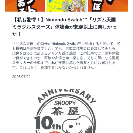
【私も驚愕！】Nintendo Switch™『リズム天国
ミラクルスターズ』体験会が想像以上に楽しかっ
た！
「リズム天国」の新作がNintendo Switch™に登場すると聞いて、私
も最初は半信半疑でした。でも、実際に体験会に参加してみたら、
想像をはるかに超えるノリノリ感で感動！この記事では、無料体験
で何ができるのか、家族や友達と遊ぶ楽しさ、そして気になる限定
ステッカーの全貌まで、私が実際に感じた興奮と共にお届けしま
す。これはもう、参加するしかないかもしれません！
2026/07/22