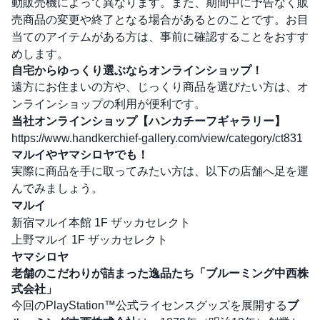
動販売機によって異なります。また、期間中に予告なく販
売商品の変更や終了となる場合があるとのことです。お目
当てのアイテムがある方は、事前に確認することをおすす
めします。
自宅からゆっくり選ぶならオンラインショップ！
遠方にお住まいの方や、じっくり商品を選びたい方は、オ
ンラインショップの利用が便利です。
当社オンラインショップ【ハンカチーフギャラリー】
https://www.handkerchief-gallery.com/view/category/ct831
マルイやヤマシロヤでも！
実際に商品を手に取ってみたい方は、以下の店舗へ足を運
んでみましょう。
マルイ
新宿マルイ本館 1F ザッカセレクト
上野マルイ 1F ザッカセレクト
ヤマシロヤ
老舗のこだわりが詰まった逸品たち「ブルーミング中西株
式会社」
今回のPlayStation™公式ライセンスグッズを展開する
ブ