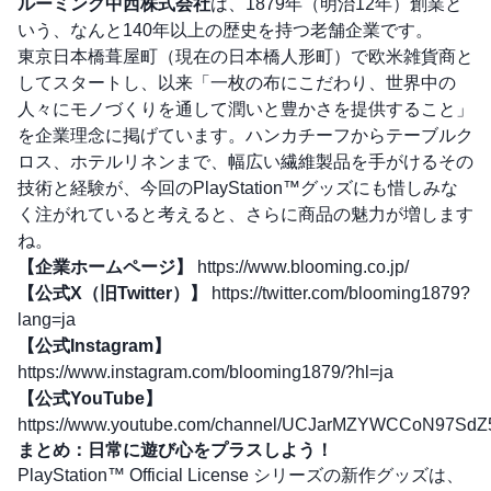
ルーミング中西株式会社
は、1879年（明治12年）創業と
いう、なんと140年以上の歴史を持つ老舗企業です。
東京日本橋葺屋町（現在の日本橋人形町）で欧米雑貨商と
してスタートし、以来「一枚の布にこだわり、世界中の
人々にモノづくりを通して潤いと豊かさを提供すること」
を企業理念に掲げています。ハンカチーフからテーブルク
ロス、ホテルリネンまで、幅広い繊維製品を手がけるその
技術と経験が、今回のPlayStation™グッズにも惜しみな
く注がれていると考えると、さらに商品の魅力が増します
ね。
【企業ホームページ】
https://www.blooming.co.jp/
【公式X（旧Twitter）】
https://twitter.com/blooming1879?
lang=ja
【公式Instagram】
https://www.instagram.com/blooming1879/?hl=ja
【公式YouTube】
https://www.youtube.com/channel/UCJarMZYWCCoN97Sd
まとめ：日常に遊び心をプラスしよう！
PlayStation™ Official License シリーズの新作グッズは、