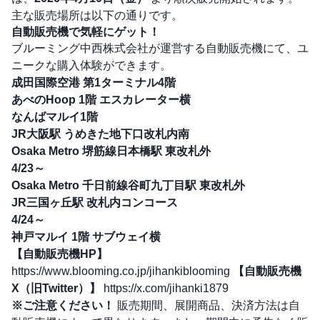
主な販売場所は以下の通りです。
自動販売機で気軽にゲット！
ブルーミング中西株式会社が運営する自動販売機にて、ユ
ニークな購入体験ができます。
成田国際空港 第1ターミナル4階
あべのHoop 1階 エスカレーター横
なんばマルイ1階
JR大阪駅 うめきた地下口改札内南
Osaka Metro 堺筋線日本橋駅 東改札外
4/23～
Osaka Metro 千日前線谷町九丁目駅 東改札外
JR三国ヶ丘駅 改札内コンコース
4/24～
神戸マルイ 1階 サブウェイ横
【自動販売機HP】
https://www.blooming.co.jp/jihankiblooming
【自動販売機
X（旧Twitter）】
https://x.com/jihanki1879
※ご注意ください！
販売期間、展開商品、決済方法は自