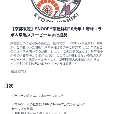
【京都限定】SNOOPY茶屋錦店10周年！若冲コラ
ボ＆漆黒スヌーピーやきは必見
京都旅行の予定があるあなた、朗報です！SNOOPY茶屋京都・錦店
が、この夏ついに開店10周年を迎えるのをご存知でしたか？私もこ
のニュースを聞いて心が躍りました。 この記事を読めば、錦市場ゆ
かりの伊藤若冲コラボグッズや、ここでしか味わえない漆黒のスヌ
ーピーやき、限定ノベルティなど、10周年記念の全貌がわかりま
す。京都で特別な思い出を作りたい方は必見です！
2026/07/22
目次
ゲーマーの皆さん、お待たせしました！
日常がゲームの世界に！PlayStation™公式ライセンス
新グッズが登場
1. 毎日使えるゲーム愛！タオルハンカチ