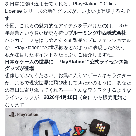
を日常に溶け込ませてくれる、PlayStation™ Official
License シリーズの新作グッズが、いよいよ登場するんで
す！
今回、これらの魅力的なアイテムを手がけたのは、1879
年創業という長い歴史を持つ
ブルーミング中西株式会社
。
ハンカチーフをはじめとする布製品のプロフェッショナル
が、PlayStation™の世界観をどのように表現したのか、
私が注目したポイントをたっぷりご紹介しますね。
日常がゲームの世界に！PlayStation™公式ライセンス新
グッズが登場
想像してみてください。お気に入りのゲームキャラクター
が、まるで現実世界に飛び出してきたかのように、あなた
の毎日に寄り添ってくれる――そんなワクワクするような
ラインナップが、
2026年4月10日（金）
から販売開始と
なります。