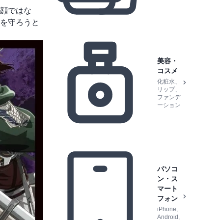
顔ではな
を守ろうと
美容・
コスメ
化粧水、
リップ、
ファンデ
ーション
パソコ
ン・ス
マート
フォン
iPhone,
Android,