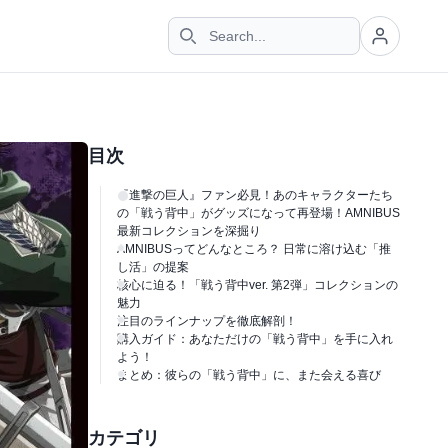
目次
『進撃の巨人』ファン必見！あのキャラクターたち
の「戦う背中」がグッズになって再登場！AMNIBUS
最新コレクションを深掘り
AMNIBUSってどんなところ？ 日常に溶け込む「推
し活」の提案
核心に迫る！「戦う背中ver. 第2弾」コレクションの
魅力
注目のラインナップを徹底解剖！
購入ガイド：あなただけの「戦う背中」を手に入れ
よう！
まとめ：彼らの「戦う背中」に、また会える喜び
カテゴリ