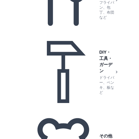
フライパ
ン、包
丁、布団
など
DIY・
工具・
ガーデ
ン
ドライバ
ー、ペン
キ、板な
ど
その他