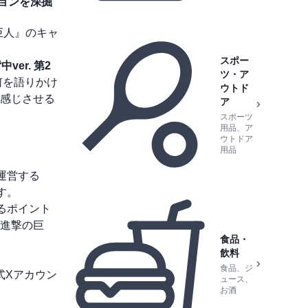
ョンを深掘
巨人』のキャ
スポー
ver. 第2
ツ・ア
何を語りかけ
ウトド
感じさせる
ア
スポーツ
用品、ア
ウトドア
用品
運営する
す。
るポイント
進撃の巨
食品・
飲料
食品、ジ
公式Xアカウン
ュース、
お酒