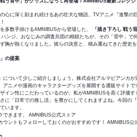
戦う背中」がグッズになって再登場！AMNIBUS最新コレクシ
の心に深く刻まれ続けるあの壮大な物語。TVアニメ『進撃の
！
多数手掛けるAMNIBUSから登場した、
「描き下ろし 戦う背中
、ハンジ、おなじみの調査兵団の精鋭たちが、その「背中」で
ず胸が熱くなりました。彼らの決意と、積み重ねてきた歴史を
活」の提案
S」について少しご紹介しましょう。株式会社アルマビアンカが
に、アニメや漫画のキャラクターグッズを展開する通販サイトで
イン性にこだわっているのが、私がAMNIBUSを高く評価す
さに「日常での推し活」を豊かにしてくれますよね。今回の『
ています。
ックできます。
AMNIBUS公式ストア
）アカウントもフォローしておくのがおすすめです！
AMNIBUS
力