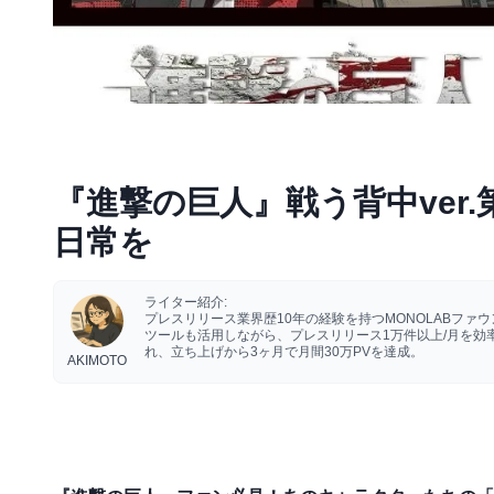
『進撃の巨人』戦う背中ver.
日常を
ライター紹介:
プレスリリース業界歴10年の経験を持つMONOLABフ
ツールも活用しながら、プレスリリース1万件以上/月を
れ、立ち上げから3ヶ月で月間30万PVを達成。
AKIMOTO