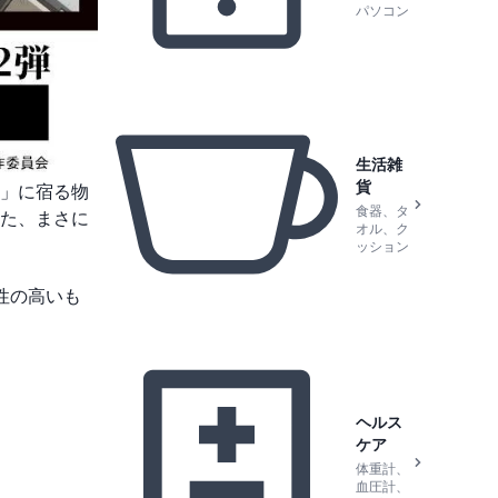
パソコン
生活雑
貨
」に宿る物
食器、タ
た、まさに
オル、ク
ッション
性の高いも
ヘルス
ケア
体重計、
血圧計、