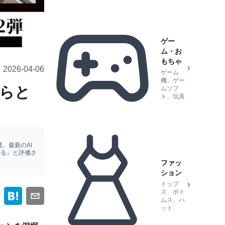
ゲー
ム・お
もちゃ
2026-04-06
ゲーム
機、ゲー
彼らと
ムソフ
ト、玩具
。最新のAI
かる」と評価さ
ファッ
ション
トップ
ス、ボト
ムス、ハ
ット