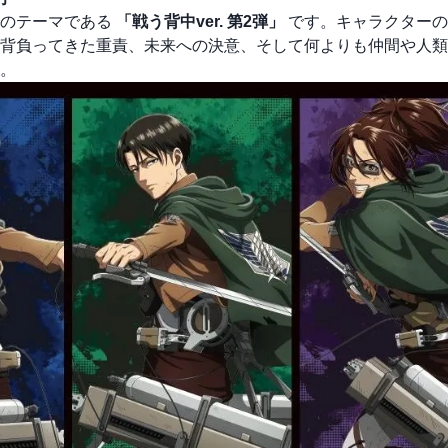
そのテーマである
「戦う背中ver. 第2弾」
です。キャラクターの
背負ってきた重責、未来への決意、そして何よりも仲間や人類
。