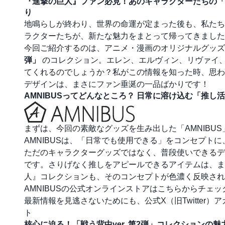
『進撃の巨人』ファン必見！あのキャラクターたちの「
り
地鳴らしが終わり、世界の命運が定まった後も、私たち
ラクターたちが、新たな魅力をまとって帰ってきました
今回ご紹介するのは、アニメ・漫画のオリジナルグッズを
弾」
のコレクション。エレン、エルヴィン、リヴァイ
てくれるのでしょうか？私がこの情報を知った時、思わ
デザインは、まさにファン垂涎の一品ばかりです！
AMNIBUSってどんなところ？ 日常に溶け込む「推し
まずは、今回の素敵なグッズを生み出した「AMNIBU
AMNIBUSは、「日常でも使用できる」をコンセプト
ただのキャラクターグッズではなく、普段使いできるデザ
です。さりげなく推しをアピールできるアイテムは、ま
人』コレクションも、そのコンセプトが色濃く反映され
AMNIBUSの公式オンラインストアはこちらからチェ
最新情報を見逃さないためにも、公式X（旧Twitter
ト
核心に迫る！「戦う背中ver. 第2弾」コレクションの魅