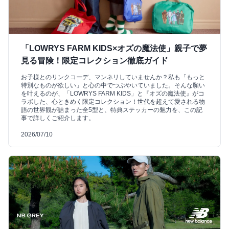
「LOWRYS FARM KIDS×オズの魔法使」親子で夢
見る冒険！限定コレクション徹底ガイド
お子様とのリンクコーデ、マンネリしていませんか？私も「もっと
特別なものが欲しい」と心の中でつぶやいていました。そんな願い
を叶えるのが、「LOWRYS FARM KIDS」と『オズの魔法使』がコ
ラボした、心ときめく限定コレクション！世代を超えて愛される物
語の世界観が詰まった全5型と、特典ステッカーの魅力を、この記
事で詳しくご紹介します。
2026/07/10