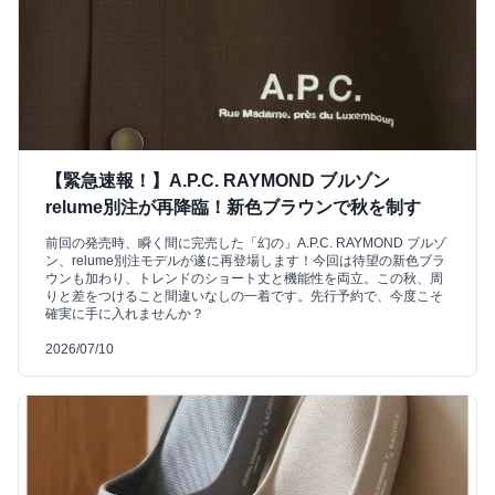
【緊急速報！】A.P.C. RAYMOND ブルゾン
relume別注が再降臨！新色ブラウンで秋を制す
前回の発売時、瞬く間に完売した「幻の」A.P.C. RAYMOND ブルゾ
ン、relume別注モデルが遂に再登場します！今回は待望の新色ブラ
ウンも加わり、トレンドのショート丈と機能性を両立。この秋、周
りと差をつけること間違いなしの一着です。先行予約で、今度こそ
確実に手に入れませんか？
2026/07/10