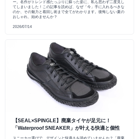
ー。名作がトレンド感たっぷりに蘇った姿に、私も思わず二度見し
てしまいました！この記事を読めば、なぜ「今」手に入れるべきな
のか、その魅力と着回し術まで全てがわかります。後悔しない夏の
おしゃれ、始めませんか？
2026/07/14
【SEAL×SPINGLE】廃棄タイヤが足元に！
「Waterproof SNEAKER」が叶える快適と個性
スニーカー選びで、デザインと快適さを諦めていませんか？「廃棄