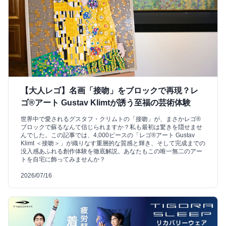
【大人レゴ】名画「接吻」をブロックで再現？レ
ゴ®アート Gustav Klimtが誘う至福の芸術体験
世界中で愛されるグスタフ・クリムトの「接吻」が、まさかレゴ®
ブロックで蘇るなんて信じられますか？私も最初は驚きを隠せませ
んでした。この記事では、4,000ピースの「レゴ®アート Gustav
Klimt ＜接吻＞」が織りなす重層的な質感と輝き、そして完成までの
没入感あふれる創作体験を徹底解説。あなたもこの唯一無二のアー
トを自宅に飾ってみませんか？
2026/07/16