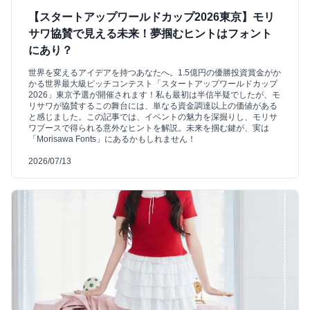
【スタートアップワールドカップ2026東京】モリ
サワ協賛で見える未来！夢掴むヒントはフォント
にあり？
世界を変えるアイデアを持つあなたへ。1.5億円の優勝投資賞金がか
かる世界最大級ピッチコンテスト「スタートアップワールドカップ
2026」東京予選が開催されます！私も最初は半信半疑でしたが、モ
リサワが協賛するこの舞台には、単なる資金調達以上の価値がある
と感じました。この記事では、イベントの魅力を深掘りし、モリサ
ワブースで得られる意外なヒントを解説。未来を掴む鍵が、実は
「Morisawa Fonts」にあるかもしれません！
2026/07/13