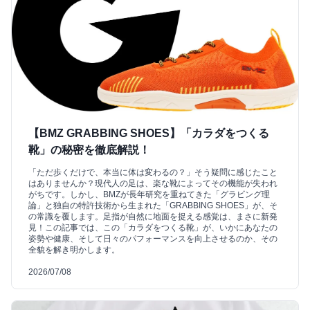
【BMZ GRABBING SHOES】「カラダをつくる
靴」の秘密を徹底解説！
「ただ歩くだけで、本当に体は変わるの？」そう疑問に感じたこと
はありませんか？現代人の足は、楽な靴によってその機能が失われ
がちです。しかし、BMZが長年研究を重ねてきた「グラビング理
論」と独自の特許技術から生まれた「GRABBING SHOES」が、そ
の常識を覆します。足指が自然に地面を捉える感覚は、まさに新発
見！この記事では、この「カラダをつくる靴」が、いかにあなたの
姿勢や健康、そして日々のパフォーマンスを向上させるのか、その
全貌を解き明かします。
2026/07/08