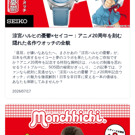
涼宮ハルヒの憂鬱×セイコー：アニメ20周年を刻む
隠れた名作ウオッチの全貌
「退屈」が嫌いなあなたへ。まさかあの『涼宮ハルヒの憂鬱』が、
日本を代表するセイコーと夢のコラボを果たしたのをご存知です
か？アニメ20周年を記念する特別な腕時計は、ハルヒの制服を思わ
せるライトブルーに、SOS団の秘密がぎっしり。 この記事では、フ
ァンなら絶対に見逃せない「涼宮ハルヒの憂鬱 アニメ20周年記念ウ
オッチ」の魅力を徹底解剖！日常を非日常に変える一本の価値を、
あなたも体験してみませんか？
2026/07/17