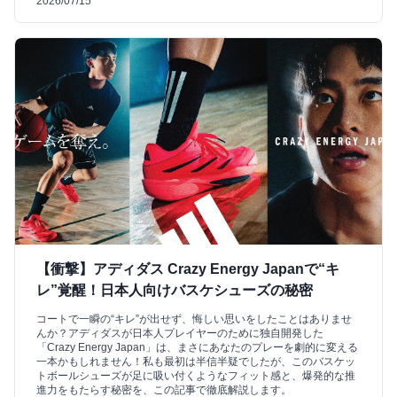
2026/07/15
【衝撃】アディダス Crazy Energy Japanで“キ
レ”覚醒！日本人向けバスケシューズの秘密
コートで一瞬の“キレ”が出せず、悔しい思いをしたことはありませ
んか？アディダスが日本人プレイヤーのために独自開発した
「Crazy Energy Japan」は、まさにあなたのプレーを劇的に変える
一本かもしれません！私も最初は半信半疑でしたが、このバスケッ
トボールシューズが足に吸い付くようなフィット感と、爆発的な推
進力をもたらす秘密を、この記事で徹底解説します。