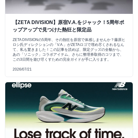
【ZETA DIVISION】原宿V.A.をジャック！5周年ポ
ップアップで見つけた熱狂と限定品
ZETA DIVISIONの5周年、その熱狂を原宿で体感しませんか？藤原ヒ
ロシ氏ディレクションの「V.A.」がZETAロゴで埋め尽くされるなん
て、私も驚きました！この記事を読めば、限定グッズの全貌から、
あの「ソニック」コラボアイテム、さらに整理券取得のコツまで、
この3日間を遊び尽くすための完全ガイドが手に入ります。
2026/07/21