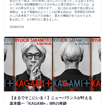
あなたも一度は、SFの世界に没入したいと思ったことはありません
か？JINSと攻殻機動隊のコラボが生んだ電子調光サングラスは、ま
さにその夢を叶える「日常のギア」。光に合わせ自動で色が変わる
体験は、まるで電脳化のよう！この記事を読めば、世界限定1000本
のこの未来型アイウエアの全貌と、驚きの機能が全てわかります。
私も試して、その精巧さに驚きました。
2026/07/14
【まるでそこにいる！】ニューバランスが叶える
坂本龍一「KAGAMI+」MRの奇跡