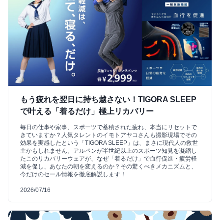
もう疲れを翌日に持ち越さない！TIGORA SLEEP
で叶える「着るだけ」極上リカバリー
毎日の仕事や家事、スポーツで蓄積された疲れ、本当にリセットで
きていますか？人気タレントのイモトアヤコさんも撮影現場でその
効果を実感したという「TIGORA SLEEP」は、まさに現代人の救世
主かもしれません。アルペンが半世紀以上のスポーツ知見を凝縮し
たこのリカバリーウェアが、なぜ「着るだけ」で血行促進・疲労軽
減を促し、あなたの朝を変えるのか？その驚くべきメカニズムと、
今だけのセール情報を徹底解説します！
2026/07/16