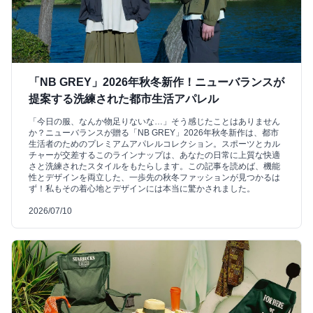
「NB GREY」2026年秋冬新作！ニューバランスが
提案する洗練された都市生活アパレル
「今日の服、なんか物足りないな…」そう感じたことはありません
か？ニューバランスが贈る「NB GREY」2026年秋冬新作は、都市
生活者のためのプレミアムアパレルコレクション。スポーツとカル
チャーが交差するこのラインナップは、あなたの日常に上質な快適
さと洗練されたスタイルをもたらします。この記事を読めば、機能
性とデザインを両立した、一歩先の秋冬ファッションが見つかるは
ず！私もその着心地とデザインには本当に驚かされました。
2026/07/10