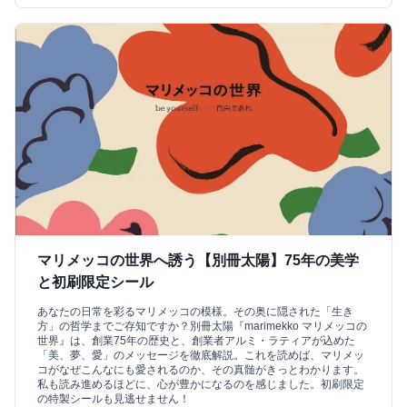
マリメッコの世界へ誘う【別冊太陽】75年の美学
と初刷限定シール
あなたの日常を彩るマリメッコの模様。その奥に隠された「生き
方」の哲学までご存知ですか？別冊太陽『marimekko マリメッコの
世界』は、創業75年の歴史と、創業者アルミ・ラティアが込めた
「美、夢、愛」のメッセージを徹底解説。これを読めば、マリメッ
コがなぜこんなにも愛されるのか、その真髄がきっとわかります。
私も読み進めるほどに、心が豊かになるのを感じました。初刷限定
の特製シールも見逃せません！