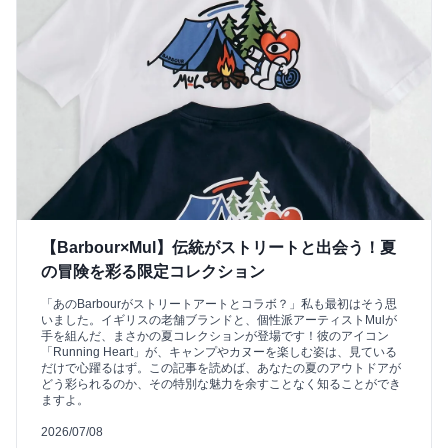
【Barbour×Mul】伝統がストリートと出会う！夏
の冒険を彩る限定コレクション
「あのBarbourがストリートアートとコラボ？」私も最初はそう思
いました。イギリスの老舗ブランドと、個性派アーティストMulが
手を組んだ、まさかの夏コレクションが登場です！彼のアイコン
「Running Heart」が、キャンプやカヌーを楽しむ姿は、見ている
だけで心躍るはず。この記事を読めば、あなたの夏のアウトドアが
どう彩られるのか、その特別な魅力を余すことなく知ることができ
ますよ。
2026/07/08