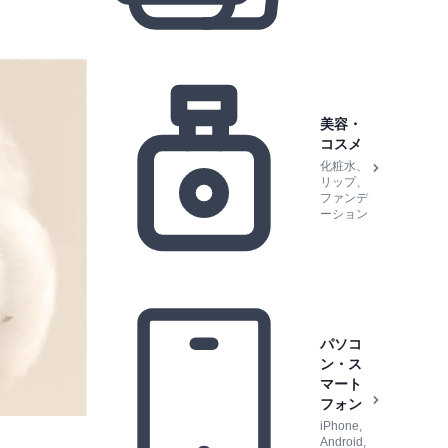
美容・
コスメ
化粧水、
リップ、
ファンデ
ーション
パソコ
ン・ス
マート
フォン
iPhone,
Android,