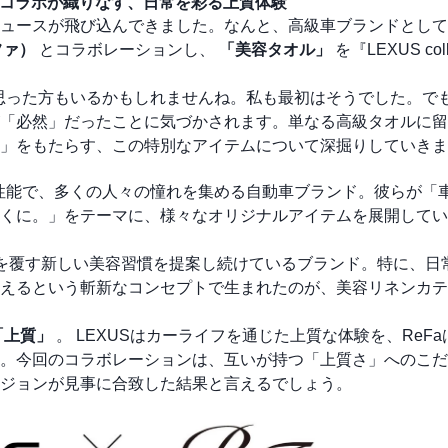
異色コラボが織りなす、日常を彩る上質体験
ュースが飛び込んできました。なんと、高級車ブランドとして
ファ）
とコラボレーションし、
「美容タオル」
を『LEXUS coll
思った方もいるかもしれませんね。私も最初はそうでした。で
「必然」だったことに気づかされます。単なる高級タオルに留
」をもたらす、この特別なアイテムについて深掘りしていきま
行性能で、多くの人々の憧れを集める自動車ブランド。彼らが「
くに。」をテーマに、様々なオリジナルアイテムを展開してい
存の常識を覆す新しい美容習慣を提案し続けているブランド。特に、
えるという斬新なコンセプトで生まれたのが、美容リネンカテ
「上質」
。 LEXUSはカーライフを通じた上質な体験を、ReF
。今回のコラボレーションは、互いが持つ「上質さ」へのこだ
ジョンが見事に合致した結果と言えるでしょう。