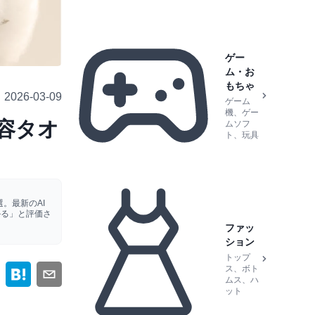
ゲー
ム・お
もちゃ
2026-03-09
ゲーム
機、ゲー
美容タオ
ムソフ
ト、玩具
。最新のAI
かる」と評価さ
ファッ
ション
トップ
ス、ボト
ムス、ハ
ット