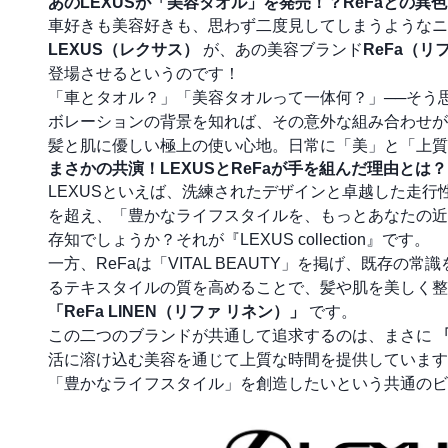
あのLEXUSが「美容タオル」を発売！？ReFaとの
車好きも美容好きも、思わず二度見してしまうようなニ
LEXUS（レクサス）
が、あの美容ブランド
ReFa（リ
登場させるというのです！
「車とタオル？」「美容タオルって一体何？」──そう
ボレーションの背景を知れば、その意外な組み合わせが
髪と肌に優しい極上の使い心地。日常に「美」と「上質
まさかの共演！LEXUSとReFaが手を組んだ理由とは？
LEXUSといえば、洗練されたデザインと卓越した走
を超え、「豊かなライフスタイルを、もっとあなたの近
存知でしょうか？それが『LEXUS collection』です。
一方、ReFaは「VITAL BEAUTY」を掲げ、既
るテキスタイルの質を高めることで、髪や肌を美しく整
「ReFa LINEN（リファ リネン）」
です。
この二つのブランドが共通して追求するのは、まさに
活に溶け込む美容を通じて上質な時間を提供しています
「豊かなライフスタイル」を創造したいという共通のビ