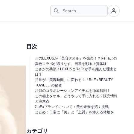
目次
あのLEXUSが「美容タオル」を発売！？ReFaとの
異色コラボが織りなす、日常を彩る上質体験
まさかの共演！LEXUSとReFaが手を組んだ理由と
は？
日常が「美容時間」に変わる？「ReFa BEAUTY
TOWEL」の秘密
注目のコラボレーションアイテムを徹底解剖！
この極上タオル、どうやって手に入れる？販売情報
と注意点
ReFaブランドについて：美の未来を拓く挑戦
まとめ：日常に「美」と「上質」を添える体験を
カテゴリ