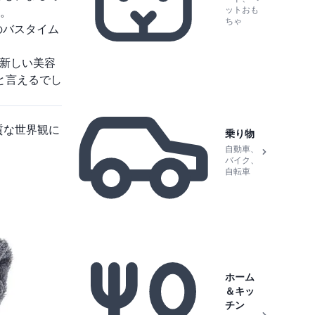
ットおも
。
ちゃ
のバスタイム
新しい美容
と言えるでし
質な世界観に
乗り物
自動車、
バイク、
自転車
ホーム
＆キッ
チン