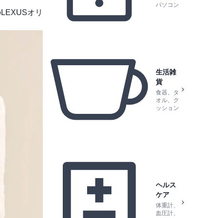
パソコン
LEXUSオリ
生活雑
貨
食器、タ
オル、ク
ッション
ヘルス
ケア
体重計、
血圧計、