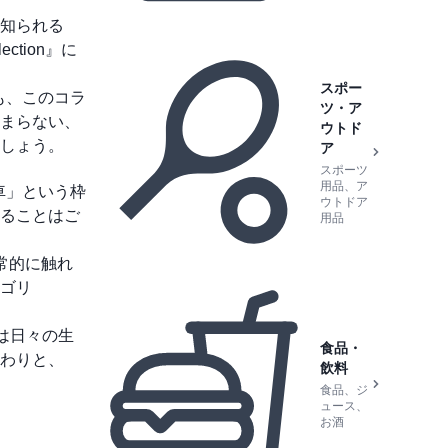
知られる
ection』に
スポー
も、このコラ
ツ・ア
まらない、
ウトド
しょう。
ア
スポーツ
用品、ア
車」という枠
ウトドア
ることはご
用品
日常的に触れ
ゴリ
aは日々の生
食品・
わりと、
飲料
食品、ジ
ュース、
お酒