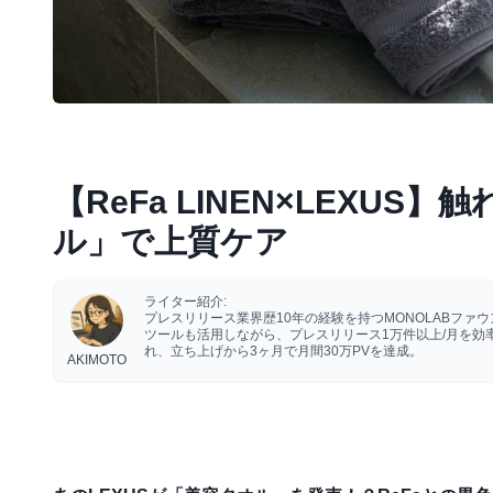
【ReFa LINEN×LEX
ル」で上質ケア
ライター紹介:
プレスリリース業界歴10年の経験を持つMONOLABフ
ツールも活用しながら、プレスリリース1万件以上/月を
れ、立ち上げから3ヶ月で月間30万PVを達成。
AKIMOTO