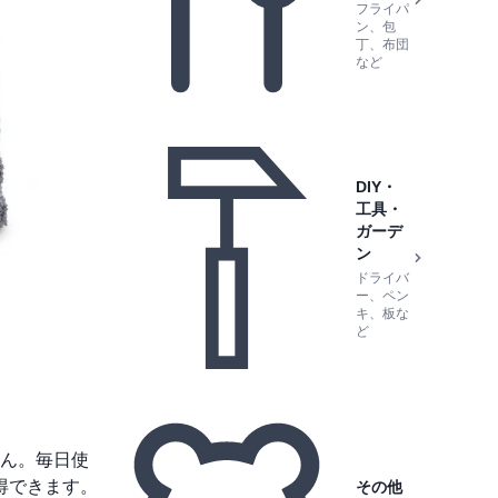
フライパ
ン、包
丁、布団
など
DIY・
工具・
ガーデ
ン
ドライバ
ー、ペン
キ、板な
ど
ん。毎日使
得できます。
その他