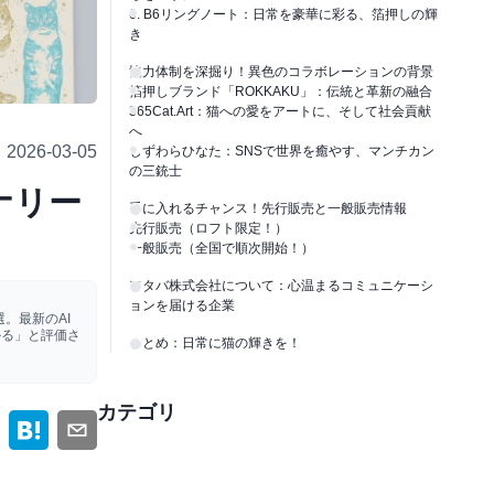
6. B6リングノート：日常を豪華に彩る、箔押しの輝
き
協力体制を深掘り！異色のコラボレーションの背景
箔押しブランド「ROKKAKU」：伝統と革新の融合
365Cat.Art：猫への愛をアートに、そして社会貢献
へ
2026-03-05
しずわらひなた：SNSで世界を癒やす、マンチカン
の三銃士
ナリー
手に入れるチャンス！先行販売と一般販売情報
先行販売（ロフト限定！）
一般販売（全国で順次開始！）
フタバ株式会社について：心温まるコミュニケーシ
ョンを届ける企業
。最新のAI
かる」と評価さ
まとめ：日常に猫の輝きを！
カテゴリ