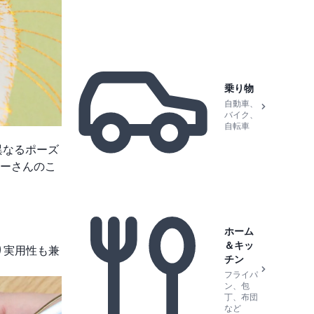
乗り物
自動車、
バイク、
自転車
異なるポーズ
ーさんのこ
ホーム
＆キッ
り実用性も兼
チン
フライパ
ン、包
丁、布団
など