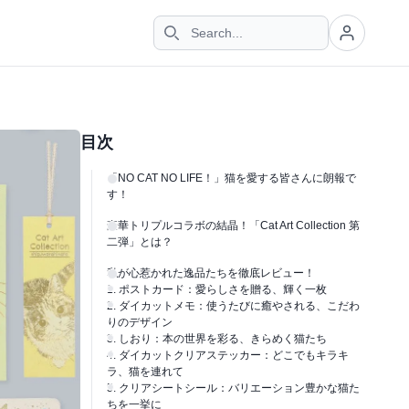
目次
「NO CAT NO LIFE！」猫を愛する皆さんに朗報で
す！
豪華トリプルコラボの結晶！「Cat Art Collection 第
二弾」とは？
私が心惹かれた逸品たちを徹底レビュー！
1. ポストカード：愛らしさを贈る、輝く一枚
2. ダイカットメモ：使うたびに癒やされる、こだわ
りのデザイン
3. しおり：本の世界を彩る、きらめく猫たち
4. ダイカットクリアステッカー：どこでもキラキ
ラ、猫を連れて
5. クリアシートシール：バリエーション豊かな猫た
ちを一挙に