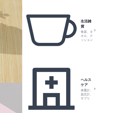
生活雑
貨
食器、タ
オル、ク
ッション
ヘルス
ケア
体重計、
血圧計、
サプリ