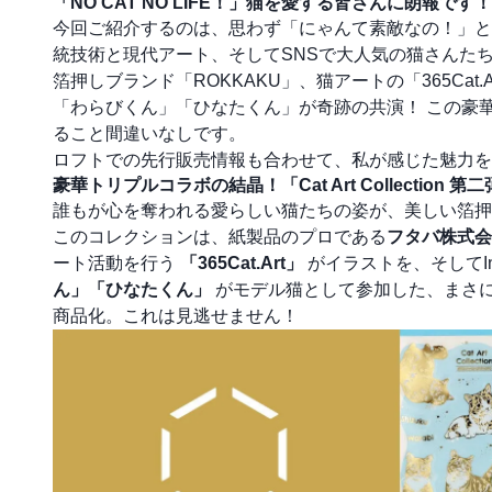
「NO CAT NO LIFE！」猫を愛する皆さんに朗報です！
今回ご紹介するのは、思わず「にゃんて素敵なの！」と
統技術と現代アート、そしてSNSで大人気の猫さんた
箔押しブランド「ROKKAKU」、猫アートの「365Cat.
「わらびくん」「ひなたくん」が奇跡の共演！ この豪華な「Ca
ること間違いなしです。
ロフトでの先行販売情報も合わせて、私が感じた魅力を
豪華トリプルコラボの結晶！「Cat Art Collection 
誰もが心を奪われる愛らしい猫たちの姿が、美しい箔押
このコレクションは、紙製品のプロである
フタバ株式会
ート活動を行う
「365Cat.Art」
がイラストを、そしてIn
ん」「ひなたくん」
がモデル猫として参加した、まさに
商品化。これは見逃せません！