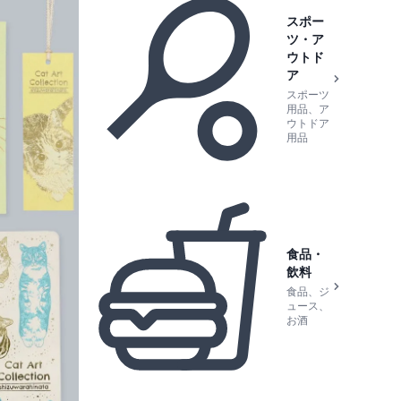
スポー
ツ・ア
ウトド
ア
スポーツ
用品、ア
ウトドア
用品
食品・
飲料
食品、ジ
ュース、
お酒