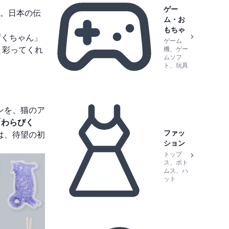
ゲー
。日本の伝
ム・お
もちゃ
しずくちゃん」
ゲーム
ラと彩ってくれ
機、ゲー
ムソフ
ト、玩具
ンを、猫のア
「わらびく
ファッ
は、待望の初
ション
トップ
ス、ボト
ムス、ハ
ット