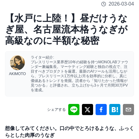
2026-03-04
【水戸に上陸！】昼だけうな
ぎ屋、名古屋流本格うなぎが
高級なのに半額な秘密
ライター紹介:
プレスリリース業界歴10年の経験を持つMONOLABファウ
ンダー兼編集長。マーケティング経験と独自の視点で、注
目すべきプロダクトを厳選。最新のAIツールも活用しなが
AKIMOTO
ら、プレスリリース1万件以上/月を効率的に分析し、真に
価値あるトレンドを発掘。読者から「知りたかった情報が
見つかる」と評価され、立ち上げから3ヶ月で月間30万PV
を達成。
シェアする
想像してみてください。口の中でとろけるような、ふっく
らとした肉厚のうなぎ