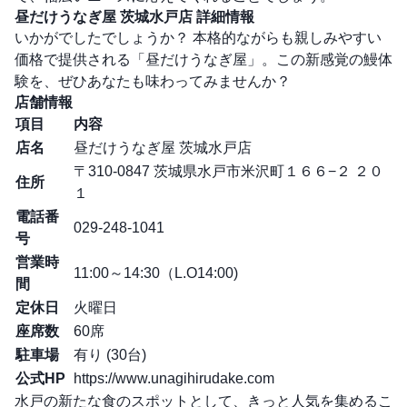
昼だけうなぎ屋 茨城水戸店 詳細情報
いかがでしたでしょうか？ 本格的ながらも親しみやすい
価格で提供される「昼だけうなぎ屋」。この新感覚の鰻体
験を、ぜひあなたも味わってみませんか？
店舗情報
項目
内容
店名
昼だけうなぎ屋 茨城水戸店
〒310-0847 茨城県水戸市米沢町１６６−２ ２０
住所
１
電話番
029-248-1041
号
営業時
11:00～14:30（L.O14:00)
間
定休日
火曜日
座席数
60席
駐車場
有り (30台)
公式HP
https://www.unagihirudake.com
水戸の新たな食のスポットとして、きっと人気を集めるこ