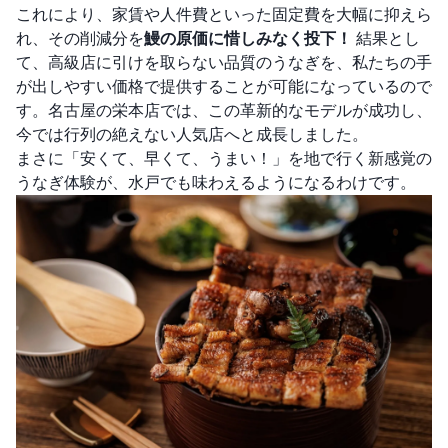
これにより、家賃や人件費といった固定費を大幅に抑えら
れ、その削減分を
鰻の原価に惜しみなく投下！
結果とし
て、高級店に引けを取らない品質のうなぎを、私たちの手
が出しやすい価格で提供することが可能になっているので
す。名古屋の栄本店では、この革新的なモデルが成功し、
今では行列の絶えない人気店へと成長しました。
まさに「安くて、早くて、うまい！」を地で行く新感覚の
うなぎ体験が、水戸でも味わえるようになるわけです。