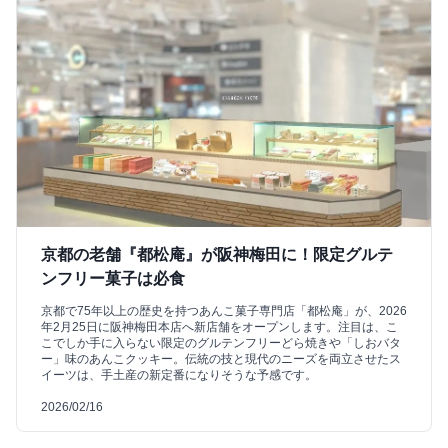
京都の老舗『都松庵』が阪神梅田に！限定グルテ
ンフリー菓子は必食
京都で75年以上の歴史を持つあんこ菓子専門店「都松庵」が、2026
年2月25日に阪神梅田本店へ新店舗をオープンします。注目は、こ
こでしか手に入らない限定のグルテンフリーどら焼きや「しおバタ
ー」味のあんこクッキー。伝統の技と現代のニーズを両立させたス
イーツは、手土産の新定番になりそうな予感です。
2026/02/16