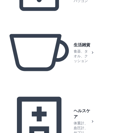
パソコン
生活雑貨
食器、タ
オル、ク
ッション
ヘルスケ
ア
体重計、
血圧計、
サプリ