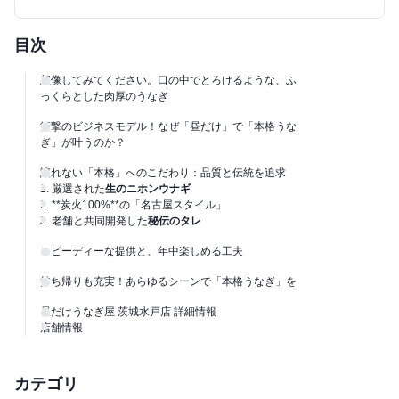
目次
想像してみてください。口の中でとろけるような、ふ
っくらとした肉厚のうなぎ
衝撃のビジネスモデル！なぜ「昼だけ」で「本格うな
ぎ」が叶うのか？
譲れない「本格」へのこだわり：品質と伝統を追求
1. 厳選された
生のニホンウナギ
2. **炭火100%**の「名古屋スタイル」
3. 老舗と共同開発した
秘伝のタレ
スピーディーな提供と、年中楽しめる工夫
持ち帰りも充実！あらゆるシーンで「本格うなぎ」を
昼だけうなぎ屋 茨城水戸店 詳細情報
店舗情報
カテゴリ