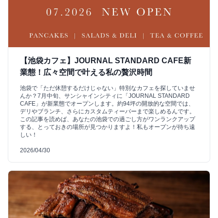
【池袋カフェ】JOURNAL STANDARD CAFE新
業態！広々空間で叶える私の贅沢時間
池袋で「ただ休憩するだけじゃない」特別なカフェを探していませ
んか？7月中旬、サンシャインシティに「JOURNAL STANDARD
CAFE」が新業態でオープンします。約94坪の開放的な空間では、
デリやブランチ、さらにカスタムティーバーまで楽しめるんです。
この記事を読めば、あなたの池袋での過ごし方がワンランクアップ
する、とっておきの場所が見つかりますよ！私もオープンが待ち遠
しい！
2026/04/30