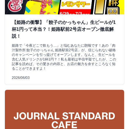
【姫路の衝撃】「餃子のかっちゃん」生ビールが1
杯1円って本当？！姫路駅前2号店オープン徹底解
説！
姫路で「今夜どこで飲もう…」と悩むあなたに朗報です！あの「肉
汁製作所 餃子のかっちゃん 姫路駅前2号店」が、信じられない破格
のキャンペーンを引っ提げてオープンします。なんと、生ビールを
含む人気ドリンクが1杯1円？！私も最初は半信半疑でしたが、この
記事を読めば、その驚きの内容と、お店の魅力を余すところなく知
ることができますよ！
2026/06/03