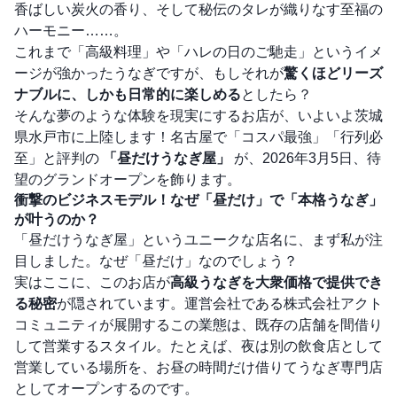
香ばしい炭火の香り、そして秘伝のタレが織りなす至福の
ハーモニー……。
これまで「高級料理」や「ハレの日のご馳走」というイメ
ージが強かったうなぎですが、もしそれが
驚くほどリーズ
ナブルに、しかも日常的に楽しめる
としたら？
そんな夢のような体験を現実にするお店が、いよいよ茨城
県水戸市に上陸します！名古屋で「コスパ最強」「行列必
至」と評判の
「昼だけうなぎ屋」
が、2026年3月5日、待
望のグランドオープンを飾ります。
衝撃のビジネスモデル！なぜ「昼だけ」で「本格うなぎ」
が叶うのか？
「昼だけうなぎ屋」というユニークな店名に、まず私が注
目しました。なぜ「昼だけ」なのでしょう？
実はここに、このお店が
高級うなぎを大衆価格で提供でき
る秘密
が隠されています。運営会社である株式会社アクト
コミュニティが展開するこの業態は、既存の店舗を間借り
して営業するスタイル。たとえば、夜は別の飲食店として
営業している場所を、お昼の時間だけ借りてうなぎ専門店
としてオープンするのです。