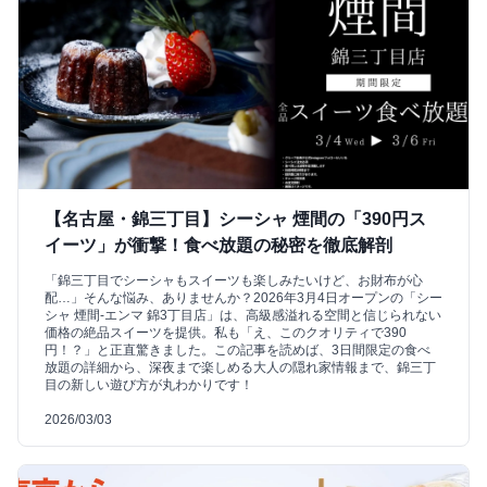
【名古屋・錦三丁目】シーシャ 煙間の「390円ス
イーツ」が衝撃！食べ放題の秘密を徹底解剖
「錦三丁目でシーシャもスイーツも楽しみたいけど、お財布が心
配…」そんな悩み、ありませんか？2026年3月4日オープンの「シー
シャ 煙間-エンマ 錦3丁目店」は、高級感溢れる空間と信じられない
価格の絶品スイーツを提供。私も「え、このクオリティで390
円！？」と正直驚きました。この記事を読めば、3日間限定の食べ
放題の詳細から、深夜まで楽しめる大人の隠れ家情報まで、錦三丁
目の新しい遊び方が丸わかりです！
2026/03/03