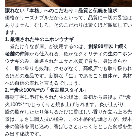
譲れない「本格」へのこだわり：品質と伝統を追求
価格がリーズナブルだからといって、品質に一切の妥協は
ありません。むしろ、そのこだわりは驚くほど徹底してい
ます。
1. 厳選された
生のニホンウナギ
「昼だけうなぎ屋」が使用するのは、
創業90年以上続く
老舗の仲卸
から仕入れる、確かなクオリティの
生のニホン
ウナギ
のみ。厳選されたエサと水質で育ち、身は柔らか
く、脂の乗りも抜群。クセがなく、高級店でも取り扱われ
るほどの逸品です。新鮮な「生」であること自体が、素材
への自信の表れと言えるでしょう。
2. **炭火100%**の「名古屋スタイル」
毎朝丁寧に串打ちされた生の鰻は、最初から最後まで**炭
火100%**でじっくりと焼き上げられます。炎が上がり、
鰻の脂がしたたり落ちるたびに香ばしい香りが立ち上る光
景は、まさに職人技の極み。この本格的な焼き方が、鰻本
来の旨味を閉じ込め、香ばしさとふっくらとした食感を生
み出す秘訣です。