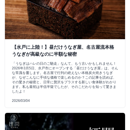
【水戸に上陸！】昼だけうなぎ屋、名古屋流本格
うなぎが高級なのに半額な秘密
「うなぎはハレの日のご馳走」なんて、もう古いかもしれません！
2026年3月5日、水戸市にオープンする「昼だけうなぎ屋」は、そん
な常識を覆します。名古屋で行列の絶えない本格炭火焼きうなぎ
が、なぜこんなに手頃な価格で楽しめるのか？この記事を読めば、
その驚きの秘密と、日常に贅沢をプラスする新しい食体験がわかり
ます。私も最初は半信半疑でしたが、そのこだわりを知って驚きま
したよ！
2026/03/04