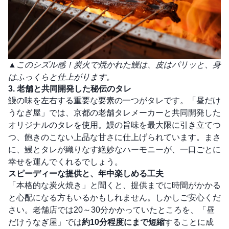
▲このシズル感！炭火で焼かれた鰻は、皮はパリッと、身
はふっくらと仕上がります。
3. 老舗と共同開発した
秘伝のタレ
鰻の味を左右する重要な要素の一つがタレです。「昼だけ
うなぎ屋」では、京都の老舗タレメーカーと共同開発した
オリジナルのタレを使用。鰻の旨味を最大限に引き立てつ
つ、飽きのこない上品な甘さに仕上げられています。まさ
に、鰻とタレが織りなす絶妙なハーモニーが、一口ごとに
幸せを運んでくれるでしょう。
スピーディーな提供と、年中楽しめる工夫
「本格的な炭火焼き」と聞くと、提供までに時間がかかる
と心配になる方もいるかもしれません。しかしご安心くだ
さい。老舗店では20～30分かかっていたところを、「昼
だけうなぎ屋」では
約10分程度にまで短縮
することに成