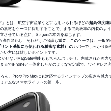
ミド」とは、航空宇宙産業などにも用いられるほどの
超高強度繊
の素材をケースに採用することで、まるで高級車の内装のよう
させている点に、Spigenの本気を感じます。
ラは年々高性能化し、それだけに保護も重要。このケースは、一般
プリント基板にも使われる精密な素材）
のカバーでしっかり保
たい方には嬉しいポイントです。
には欠かせないMagSafe機能ももちろんバッチリ。内蔵された強力な
。まるでiPhoneと一体化したかのような安定感で、ワイヤレス
ちろん、ProやPro Maxにも対応するラインナップの広さも魅
ミアムなスマホライフへの第一歩。