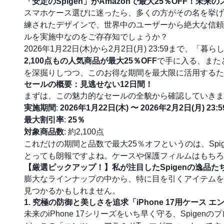
「安定のSpigen」がAmazonで最大25％OFF！未
スマホケース選びに迷ったら、多くの方がその名を挙げる
練されたデザインで、世界中のユーザーから絶大な信頼を得
ルを実施中なのをご存存知でしょうか？
2026年1月22日(木)から2月2日(月) 23:59まで、「暮ら
2,100点もの人気商品が最大25％OFF
で手に入る、また
を深掘りしつつ、このお得な期間を最大限に活用するた
セールの概要：見逃せない12日間！
まずは、この魅力的なセールの全貌から確認していきま
実施期間
:
2026年1月22日(木) 〜 2026年2月2日(月) 23:5
最大割引率
:
25％
対象商品数
: 約2,100点
これだけの期間と品数で最大25％オフというのは、Spi
とっても朗報ですよね。ケースや保護フィルムはもちろ
【厳選ピックアップ！】私が注目したSpigenの逸品た
膨大なラインナップの中から、特に目を引くアイテムを
見つかるかもしれません。
1. 究極の防御と美しさを追求「iPhone 17用ケース
未来のiPhone 17シリーズをいち早く守る、Spig