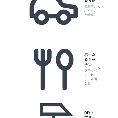
乗り物
自動車、
バイク、
自転車
ホーム
＆キッ
チン
フライパ
ン、包
丁、布団
など
DIY・