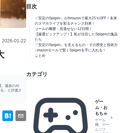
目次
「安定のSpigen」がAmazonで最大25％OFF！未来
のスマホライフを彩るチャンス到来！
セールの概要：見逃せない12日間！
【厳選ピックアップ！】私が注目したSpigenの逸品
たち
2026-01-22
「安定のSpigen」を支えるもの：その歴史と技術力
Amazonセールで賢くSpigenを手に入れる！
大
まとめ
カテゴリ
。最新のAI
かる」と評価さ
ゲー
ム・お
もちゃ
ゲーム
機、ゲー
ムソフ