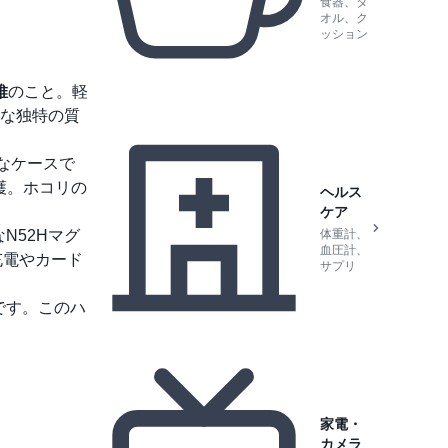
食器、タ
オル、ク
ッション
維
のこと。軽
な独特の質
的なケースで
護。ホコリの
ヘルス
ケア
N52Hマグ
体重計、
血圧計、
充電やカード
サプリ
力です。このハ
家電・
カメラ