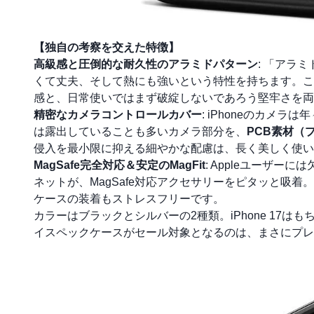
【独自の考察を交えた特徴】
高級感と圧倒的な耐久性のアラミドパターン
: 「アラ
くて丈夫、そして熱にも強いという特性を持ちます。こ
感と、日常使いではまず破綻しないであろう堅牢さを両立
精密なカメラコントロールカバー
: iPhoneのカメ
は露出していることも多いカメラ部分を、
PCB素材（
侵入を最小限に抑える細やかな配慮は、長く美しく使い
MagSafe完全対応＆安定のMagFit
: Appleユーザー
ネットが、MagSafe対応アクセサリーをピタッと吸着
ケースの装着もストレスフリーです。
カラーはブラックとシルバーの2種類。iPhone 17はも
イスペックケースがセール対象となるのは、まさにプレ