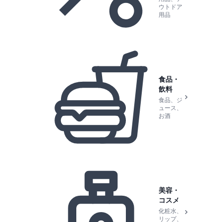
ウトドア
用品
食品・
飲料
食品、ジ
ュース、
お酒
美容・
コスメ
化粧水、
リップ、