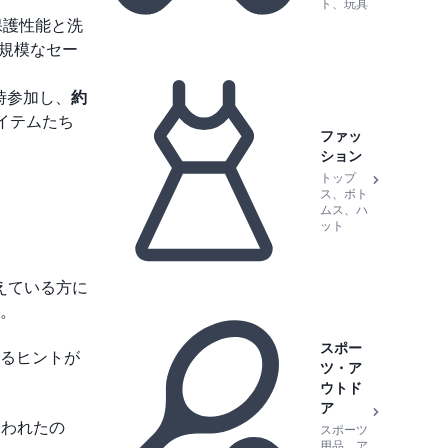
ト、玩具
保護性能と洗
大規模なセー
に同時参加し、
約
イテムたち
ファッ
ション
トップ
ス、ボト
ムス、ハ
ット
考えている方に
。
スポー
るヒントが
ツ・ア
ウトド
ア
奪われたの
スポーツ
用品、ア