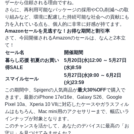
ザーから信頼される理由ですね。
さらに、再利用可能なパッケージの採用やCO₂削減への取
り組みなど、環境に配慮した持続可能な社会への貢献にも
力を入れている点も、個人的に非常に好感が持てます。
Amazonセールを見逃すな！お得な期間と割引率
さて、今回開催されるAmazonのセールは、なんと2本立
て！
セール名
開催期間
暮らし応援 初夏のお買い
5月20日(水)12:00 ～ 5月27日
得SALE
(水)8:59
5月27日(水)9:00 ～ 6月2日
スマイルセール
(火)23:59
この期間中、Spigenの人気商品が
最大30%OFF
で購入で
きます。最新のiPhone 17e/16e、Galaxy S26、Google
Pixel 10a、Xperia 10 VIIに対応したケースやガラスフィル
ムはもちろん、Mac mini用のアクセサリーまで、幅広いラ
インナップが対象となります。
このチャンスを活かして、あなたのデバイスに最高の「お
守り」を見つけてみませんか？