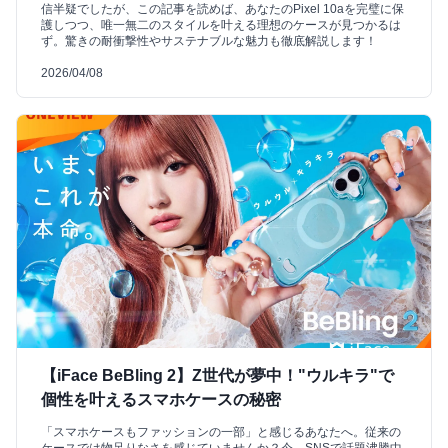
信半疑でしたが、この記事を読めば、あなたのPixel 10aを完璧に保
護しつつ、唯一無二のスタイルを叶える理想のケースが見つかるは
ず。驚きの耐衝撃性やサステナブルな魅力も徹底解説します！
2026/04/08
【iFace BeBling 2】Z世代が夢中！"ウルキラ"で
個性を叶えるスマホケースの秘密
「スマホケースもファッションの一部」と感じるあなたへ。従来の
ケースでは物足りなさを感じていませんか？今、SNSで話題沸騰中