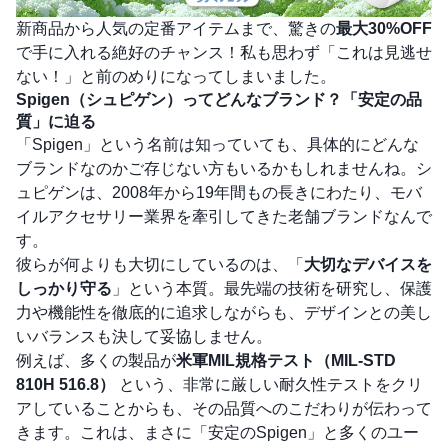
新商品から人気の定番アイテムまで、驚きの
最大30%OFF
で手に入れる絶好のチャンス！私も思わず「これは見逃せ
ない！」と前のめりになってしまいました。
Spigen（シュピゲン）ってどんなブランド？「安定の品
質」に迫る
「Spigen」という名前は知っていても、具体的にどんな
ブランドなのかご存じない方もいるかもしれませんね。シ
ュピゲンは、2008年から19年間もの長きにわたり、モバ
イルアクセサリー業界を牽引してきた老舗ブランドなんで
す。
彼らが何よりも大切にしているのは、「
大切なデバイスを
しっかり守る
」という本質。最先端の技術を研究し、保護
力や機能性を徹底的に追求しながらも、デザインとの美し
いバランスも決して妥協しません。
例えば、多くの製品が
米軍MIL規格テスト（MIL-STD
810H 516.8）
という、非常に厳しい耐久性テストをクリ
アしていることからも、その品質へのこだわりが伝わって
きます。これは、まさに「安定のSpigen」と多くのユー