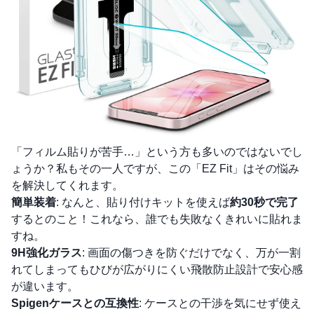
「フィルム貼りが苦手…」という方も多いのではないでし
ょうか？私もその一人ですが、この「EZ Fit」はその悩み
を解決してくれます。
簡単装着
: なんと、貼り付けキットを使えば
約30秒で完了
するとのこと！これなら、誰でも失敗なくきれいに貼れま
すね。
9H強化ガラス
: 画面の傷つきを防ぐだけでなく、万が一割
れてしまってもひびが広がりにくい飛散防止設計で安心感
が違います。
Spigenケースとの互換性
: ケースとの干渉を気にせず使え