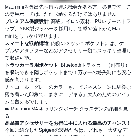
Mac miniを外出先へ持ち運ぶ機会がある方、必見です。こ
の専用ポーチは、ただ収納するだけではありません。
プレミアム保護設計
: 高級ナイロン素材、PUレザーストラ
ップ、YKK製ジッパーを採用し、衝撃や落下からMac
miniをしっかり守ります。
スマートな収納構造
: 内側のメッシュポケットには、ケー
ブルやアダプターなどのアクセサリー類もスッキリ整理し
て収納可能。
トラッカー専用ポケット
: Bluetoothトラッカー（別売り）
を収納できる隠しポケットまで！万が一の紛失時にも安心
感が高まります。
チャコール・グレーのカラーも、ビジネスシーンに馴染む
落ち着いた印象で、まさに「デキる」大人のためのアイテ
ムと言えるでしょう。
➡️
Mac mini M4 キャリングポーチ クラスデンの詳細を見
る
高品質アクセサリーをお得に手に入れる最高のチャンス！
今回ご紹介したSpigenの製品たちは、どれも「大切なデ