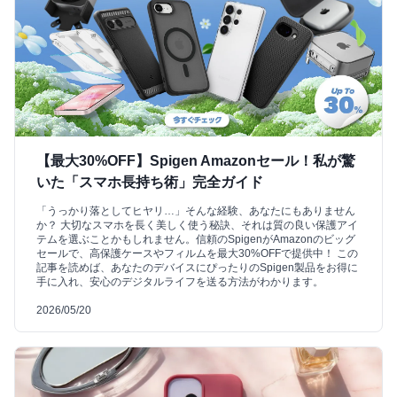
【最大30%OFF】Spigen Amazonセール！私が驚
いた「スマホ長持ち術」完全ガイド
「うっかり落としてヒヤリ…」そんな経験、あなたにもありません
か？ 大切なスマホを長く美しく使う秘訣、それは質の良い保護アイ
テムを選ぶことかもしれません。信頼のSpigenがAmazonのビッグ
セールで、高保護ケースやフィルムを最大30%OFFで提供中！ この
記事を読めば、あなたのデバイスにぴったりのSpigen製品をお得に
手に入れ、安心のデジタルライフを送る方法がわかります。
2026/05/20