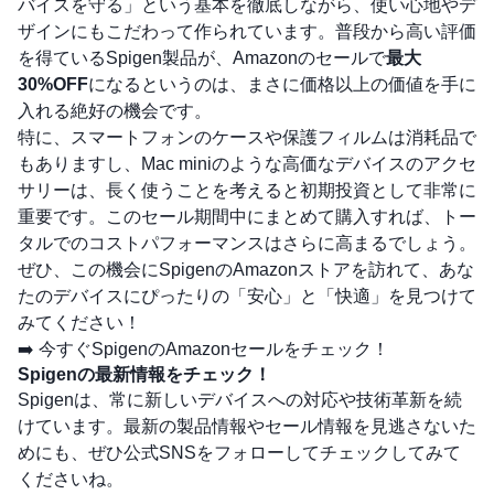
バイスを守る」という基本を徹底しながら、使い心地やデ
ザインにもこだわって作られています。普段から高い評価
を得ているSpigen製品が、Amazonのセールで
最大
30%OFF
になるというのは、まさに価格以上の価値を手に
入れる絶好の機会です。
特に、スマートフォンのケースや保護フィルムは消耗品で
もありますし、Mac miniのような高価なデバイスのアクセ
サリーは、長く使うことを考えると初期投資として非常に
重要です。このセール期間中にまとめて購入すれば、トー
タルでのコストパフォーマンスはさらに高まるでしょう。
ぜひ、この機会にSpigenのAmazonストアを訪れて、あな
たのデバイスにぴったりの「安心」と「快適」を見つけて
みてください！
➡️
今すぐSpigenのAmazonセールをチェック！
Spigenの最新情報をチェック！
Spigenは、常に新しいデバイスへの対応や技術革新を続
けています。最新の製品情報やセール情報を見逃さないた
めにも、ぜひ公式SNSをフォローしてチェックしてみて
くださいね。