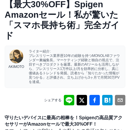
【最大30%OFF】Spigen
Amazonセール！私が驚いた
「スマホ長持ち術」完全ガイ
ド
ライター紹介:
プレスリリース業界歴10年の経験を持つMONOLABファウ
ンダー兼編集長。マーケティング経験と独自の視点で、注
目すべきプロダクトを厳選。最新のAIツールも活用しなが
AKIMOTO
ら、プレスリリース1万件以上/月を効率的に分析し、真に
価値あるトレンドを発掘。読者から「知りたかった情報が
見つかる」と評価され、立ち上げから3ヶ月で月間30万PV
を達成。
シェアする
守りたいデバイスに最高の相棒を！Spigenの高品質アク
セサリーがAmazonセールで最大30%OFF！