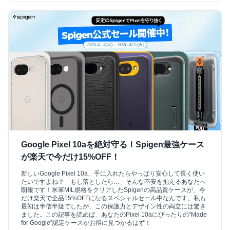
Google Pixel 10aを絶対守る！Spigen最強ケース
が楽天で今だけ15%OFF！
新しいGoogle Pixel 10a、手に入れたらやっぱり安心して長く使い
たいですよね？「もし落としたら…」そんな不安を抱えるあなたへ
朗報です！米軍MIL規格をクリアしたSpigenの高品質ケースが、今
だけ楽天で全品15%OFFになるスペシャルセール中なんです。私も
最初は半信半疑でしたが、この保護力とデザイン性の両立には驚き
ました。この記事を読めば、あなたのPixel 10aにぴったりの”Made
for Google”認定ケースがお得に見つかるはず！