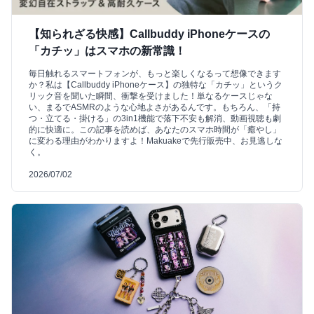
【知られざる快感】Callbuddy iPhoneケースの
「カチッ」はスマホの新常識！
毎日触れるスマートフォンが、もっと楽しくなるって想像できます
か？私は【Callbuddy iPhoneケース】の独特な「カチッ」というク
リック音を聞いた瞬間、衝撃を受けました！単なるケースじゃな
い、まるでASMRのような心地よさがあるんです。もちろん、「持
つ・立てる・掛ける」の3in1機能で落下不安も解消、動画視聴も劇
的に快適に。この記事を読めば、あなたのスマホ時間が「癒やし」
に変わる理由がわかりますよ！Makuakeで先行販売中、お見逃しな
く。
2026/07/02