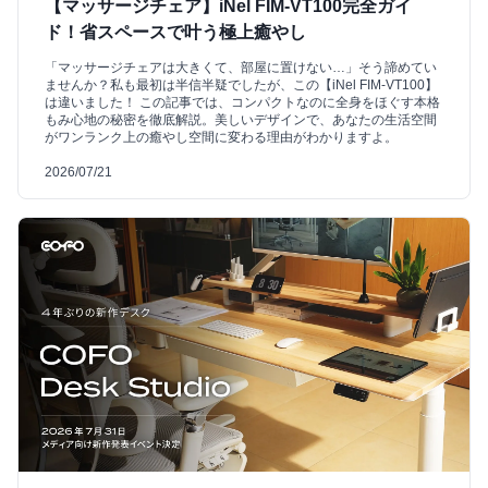
【マッサージチェア】iNel FIM-VT100完全ガイ
ド！省スペースで叶う極上癒やし
「マッサージチェアは大きくて、部屋に置けない…」そう諦めてい
ませんか？私も最初は半信半疑でしたが、この【iNel FIM-VT100】
は違いました！ この記事では、コンパクトなのに全身をほぐす本格
もみ心地の秘密を徹底解説。美しいデザインで、あなたの生活空間
がワンランク上の癒やし空間に変わる理由がわかりますよ。
2026/07/21