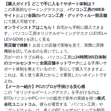
【購入ガイド】どこで手に入る？サポート体制は？
この革新的なゲーミングデスクは、
パソコン工房のWEB
サイト
および
全国のパソコン工房・グッドウィル一部店舗
にて購入可能です。
オンラインストアはこちら！
自宅から手軽に購入できま
す。
パソコン工房オリジナルゲーミングデスク ( LEVEL∞
LEV-GD06 ) を詳しく見る
実店舗で体験！
お近くの店舗で実物を見て、実際に昇降
機能を試してみるのも良いでしょう。
万が一のトラブル時も、パソコン工房は
24時間365日体制
のコールセンター
と
全国店舗ネットワーク
による手厚いサ
ポート体制を整えているので、安心して購入できますよ。
これは、長く使う家具だからこそ重視したいポイントです
よね。
【メーカー紹介】PCのプロが手掛ける安心感
この『オリジナルゲーミングデスク』を手がけるのは、
BTOパソコンやPCパーツの販売で長年の実績を持つ
株式
会社ユニットコム
。彼らが運営する「パソコン工房」や
「グッドウィル」は、多くのPCユーザーにとってお馴染