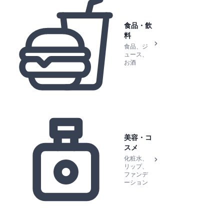
食品・飲
料
食品、ジ
ュース、
お酒
美容・コ
スメ
化粧水、
リップ、
ファンデ
ーション