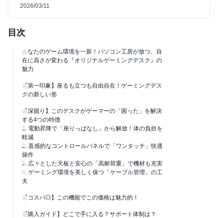
2026/03/11
目次
あなたのゲーム環境を一新！パソコン工房が放つ、自
在に高さが変わる『オリジナルゲーミングデスク』の
魅力
【第一印象】座るも立つも自由自在！ゲーミングデス
クの新しい形
【深掘り】このデスクがゲーマーの「困った」を解決
する4つの特徴
1. 電動昇降で「座りっぱなし」から解放！体の負担を
軽減
2. 直感的なコントロールパネルで「ワンタッチ」快適
操作
3. 広々とした天板と安心の「高耐荷重」で機材も充実
4. ゲーミング環境を美しく保つ「ケーブル管理」の工
夫
【コスパ◎】この機能でこの価格は魅力的！
【購入ガイド】どこで手に入る？サポート体制は？