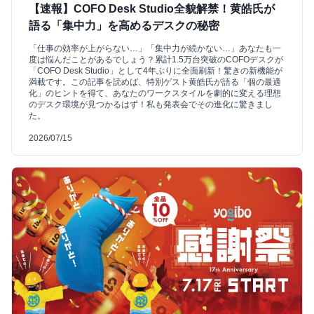
【速報】COFO Desk Studio全貌解禁！黄皓氏が
語る「集中力」を高めるデスクの秘密
「仕事の効率が上がらない…」「集中力が続かない…」あなたも一
度は悩んだことがあるでしょう？累計1.5万台突破のCOFOデスクが
「COFO Desk Studio」として4年ぶりに全面刷新！驚きの新機能が
満載です。この記事を読めば、特別ゲスト黄皓氏が語る「個の最適
化」のヒントを得て、あなたのワークスタイルを劇的に変える理想
のデスク環境が見つかるはず！私も発表会でその進化に驚きまし
た。
2026/07/15