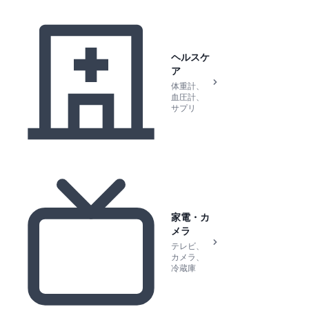
ヘルスケ
ア
体重計、
血圧計、
サプリ
家電・カ
メラ
テレビ、
カメラ、
冷蔵庫