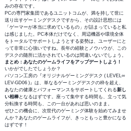
みの存在です。
PCの専門家集団であるユニットコムが、満を持して世に
送り出すゲーミングデスクですから、その設計思想には
「ゲーマーが本当に求めているもの」が詰まっていると私
は感じました。PC本体だけでなく、周辺機器や環境全体
をトータルでサポートしようとする姿勢は、ユーザーにと
って非常に心強いですね。長年の経験とノウハウが、この
デスクの随所に活かされているのは間違いないでしょう。
まとめ：あなたのゲームライフをアップデートしよう！
いかがでしたでしょうか？
パソコン工房の『オリジナルゲーミングデスク ( LEVEL∞
LEV-GD06 )』は、単なるゲーミングデスクの枠を超え、
あなたの健康とパフォーマンスをサポートしてくれる
新し
い相棒
となるはずです。座って集中する時間も、立って気
分転換する時間も、この一台があれば思いのまま。
ぜひこの機会に、次世代のゲーミング体験を始めてみませ
んか？あなたのゲームライフが、きっともっと豊かになる
はずです！