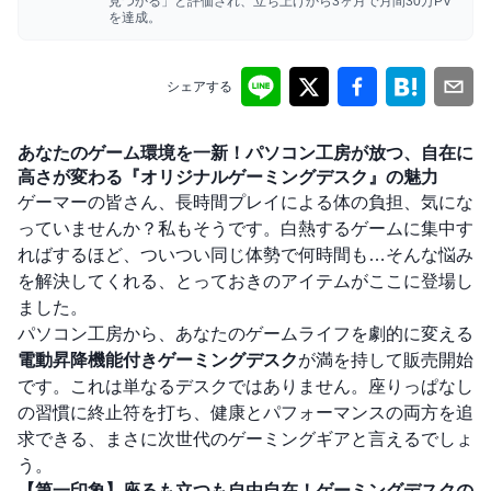
見つかる」と評価され、立ち上げから3ヶ月で月間30万PV
を達成。
シェアする
あなたのゲーム環境を一新！パソコン工房が放つ、自在に
高さが変わる『オリジナルゲーミングデスク』の魅力
ゲーマーの皆さん、長時間プレイによる体の負担、気にな
っていませんか？私もそうです。白熱するゲームに集中す
ればするほど、ついつい同じ体勢で何時間も…そんな悩み
を解決してくれる、とっておきのアイテムがここに登場し
ました。
パソコン工房から、あなたのゲームライフを劇的に変える
電動昇降機能付きゲーミングデスク
が満を持して販売開始
です。これは単なるデスクではありません。座りっぱなし
の習慣に終止符を打ち、健康とパフォーマンスの両方を追
求できる、まさに次世代のゲーミングギアと言えるでしょ
う。
【第一印象】座るも立つも自由自在！ゲーミングデスクの