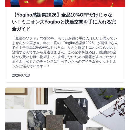
【Yogibo感謝祭2026】全品10%OFFだけじゃな
い！ミニオンズYogiboと快適空間を手に入れる完
全ガイド
「魔法のソファ」Yogiboを、もっとお得に手に入れたいと思ってい
ませんか？実は今、年に一度の「Yogibo感謝祭2026」が開催中なん
です！全商品10%OFFはもちろん、なんと限定ミニオンズYogiboも
登場するんですから見逃せません。この記事を読めば、感謝祭の全
貌から賢いお買い物術まで、後悔しないための情報がすべてわかり
ますよ！私もこのチャンスに狙っていたあのアイテムをゲットしよ
うかと悩んでいます…！
2026/07/13