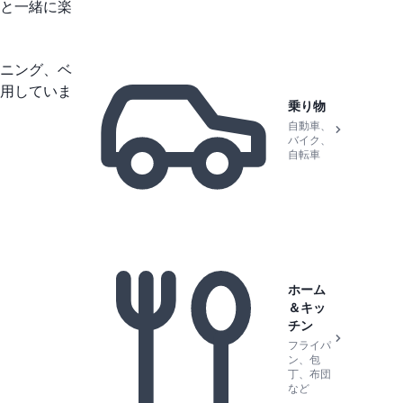
と一緒に楽
ニング、ベ
用していま
乗り物
自動車、
バイク、
自転車
ホーム
＆キッ
チン
フライパ
ン、包
丁、布団
など