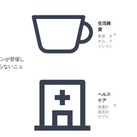
生活雑
貨
食器、タ
オル、ク
ッション
ンが登場し
まらないニュ
ヘルス
ケア
体重計、
血圧計、
サプリ