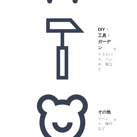
DIY・
工具・
ガーデ
ン
ドライバ
ー、ペン
キ、板な
ど
その他
イベン
ト、旅行
など