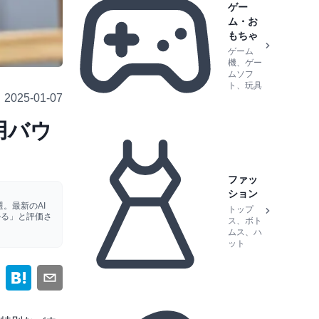
ゲー
ム・お
もちゃ
ゲーム
機、ゲー
ムソフ
ト、玩具
2025-01-07
用バウ
ファッ
ション
。最新のAI
トップ
かる」と評価さ
ス、ボト
ムス、ハ
ット