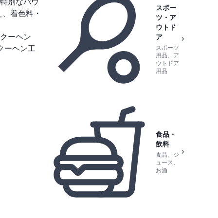
特別なバウ
スポー
え、着色料・
ツ・ア
ウトド
クーヘン
ア
クーヘン工
スポーツ
用品、ア
ウトドア
用品
食品・
飲料
食品、ジ
ュース、
お酒