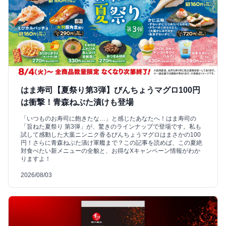
はま寿司【夏祭り第3弾】びんちょうマグロ100円
は衝撃！青森ねぶた漬けも登場
「いつものお寿司に飽きたな…」と感じたあなたへ！はま寿司の
「旨ねた夏祭り 第3弾」が、驚きのラインナップで登場です。私も
試して感動した大葉ニンニク香るびんちょうマグロはまさかの100
円！さらに青森ねぶた漬け軍艦まで？この記事を読めば、この夏絶
対食べたい新メニューの全貌と、お得なXキャンペーン情報がわか
りますよ！
2026/08/03