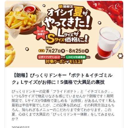
【朗報】びっくりドンキー『ポテト＆イチゴミル
ク』Lサイズがお得に！S価格で大満足の裏技
びっくりドンキーの定番「フライドポテト」と「イチゴミルク」。
いつもSサイズで物足りなさを感じていませんか？朗報です！期間
限定で、LサイズがS価格で楽しめる「お得技」があるんです！私も
最初は半信半疑でしたが、この記事を読めば、その利用方法はもち
ろん、知られざるメニューのこだわりまで全てわかります。この
夏、心ゆくまで大満足の「びっくりドンキー体験」をしてみません
か？
2026/07/27