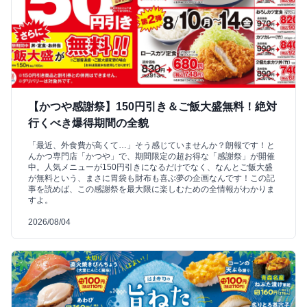
【かつや感謝祭】150円引き＆ご飯大盛無料！絶対
行くべき爆得期間の全貌
「最近、外食費が高くて…」そう感じていませんか？朗報です！と
んかつ専門店「かつや」で、期間限定の超お得な「感謝祭」が開催
中。人気メニューが150円引きになるだけでなく、なんとご飯大盛
が無料という、まさに胃袋も財布も喜ぶ夢の企画なんです！この記
事を読めば、この感謝祭を最大限に楽しむための全情報がわかりま
すよ。
2026/08/04