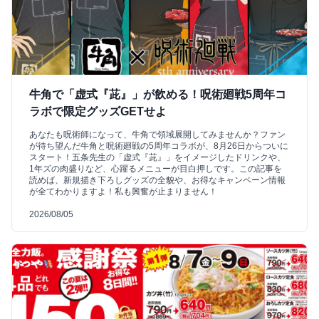
牛角で「虚式『茈』」が飲める！呪術廻戦5周年コ
ラボで限定グッズGETせよ
あなたも呪術師になって、牛角で領域展開してみませんか？ファン
が待ち望んだ牛角と呪術廻戦の5周年コラボが、8月26日からついに
スタート！五条先生の「虚式『茈』」をイメージしたドリンクや、
1年ズの肉盛りなど、心躍るメニューが目白押しです。この記事を
読めば、新規描き下ろしグッズの全貌や、お得なキャンペーン情報
が全てわかりますよ！私も興奮が止まりません！
2026/08/05