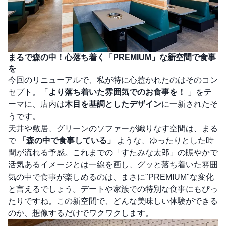
まるで森の中！心落ち着く「PREMIUM」な新空間で食事
を
今回のリニューアルで、私が特に心惹かれたのはそのコン
セプト。「
より落ち着いた雰囲気でのお食事を！
」をテ
ーマに、店内は
木目を基調としたデザイン
に一新されたそ
うです。
天井や敷居、グリーンのソファーが織りなす空間は、まる
で
「森の中で食事している」
ような、ゆったりとした時
間が流れる予感。これまでの「すたみな太郎」の賑やかで
活気あるイメージとは一線を画し、グッと落ち着いた雰囲
気の中で食事が楽しめるのは、まさに"PREMIUM"な変化
と言えるでしょう。デートや家族での特別な食事にもぴっ
たりですね。この新空間で、どんな美味しい体験ができる
のか、想像するだけでワクワクします。