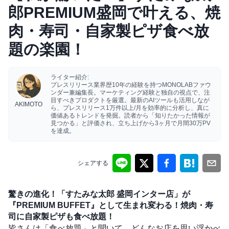
郎PREMIUM盛岡で叶える、焼
肉・寿司・自家製ピザ食べ放
題の楽園！
ライター紹介:
プレスリリース業界歴10年の経験を持つMONOLABファウ
ンダー兼編集長。マーケティング経験と独自の視点で、注
目すべきプロダクトを厳選。最新のAIツールも活用しなが
AKIMOTO
ら、プレスリリース1万件以上/月を効率的に分析し、真に
価値あるトレンドを発掘。読者から「知りたかった情報が
見つかる」と評価され、立ち上げから3ヶ月で月間30万PV
を達成。
シェアする
驚きの進化！「すたみな太郎 盛岡インター店」が
『PREMIUM BUFFET』として生まれ変わる！焼肉・寿
司に自家製ピザも食べ放題！
皆さんは「食べ放題」と聞いて、どんなお店を思い浮かべ