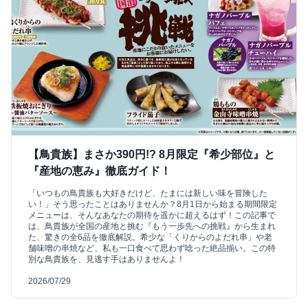
【鳥貴族】まさか390円!? 8月限定『希少部位』と
『産地の恵み』徹底ガイド！
「いつもの鳥貴族も大好きだけど、たまには新しい味を冒険した
い！」そう思ったことはありませんか？8月1日から始まる期間限定
メニューは、そんなあなたの期待を遥かに超えるはず！この記事で
は、鳥貴族が全国の産地と挑む『もう一歩先への挑戦』から生まれ
た、驚きの全6品を徹底解説。希少な「くりからのよだれ串」や老
舗味噌の串焼など、私も一口食べて思わず唸った絶品揃い。この特
別な鳥貴族を、見逃す手はありませんよ！
2026/07/29