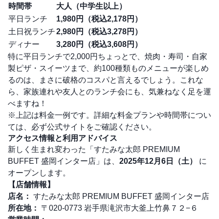
時間帯
大人（中学生以上）
平日ランチ
1,980円（税込2,178円）
土日祝ランチ
2,980円（税込3,278円）
ディナー
3,280円（税込3,608円）
特に平日ランチで2,000円ちょっとで、焼肉・寿司・自家
製ピザ・スイーツまで、約100種類ものメニューが楽しめ
るのは、まさに破格のコスパと言えるでしょう。これな
ら、家族連れや友人とのランチ会にも、気兼ねなく足を運
べますね！
※上記は料金一例です。詳細な料金プランや時間帯につい
ては、必ず公式サイトをご確認ください。
アクセス情報と利用アドバイス
新しく生まれ変わった「すたみな太郎 PREMIUM
BUFFET 盛岡インター店」は、
2025年12月6日（土）
に
オープンします。
【店舗情報】
店名：
すたみな太郎 PREMIUM BUFFET 盛岡インター店
所在地：
〒020-0773 岩手県滝沢市大釜上竹鼻７２−６