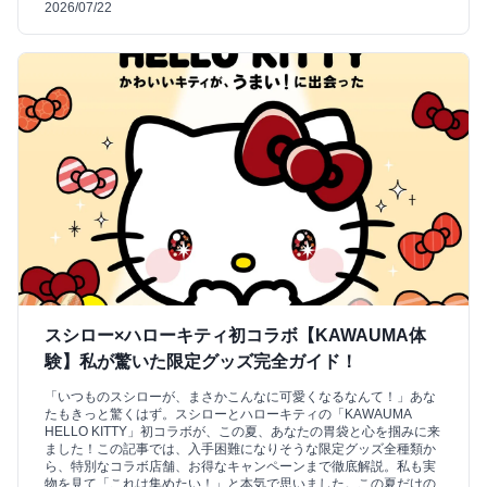
2026/07/22
スシロー×ハローキティ初コラボ【KAWAUMA体
験】私が驚いた限定グッズ完全ガイド！
「いつものスシローが、まさかこんなに可愛くなるなんて！」あな
たもきっと驚くはず。スシローとハローキティの「KAWAUMA
HELLO KITTY」初コラボが、この夏、あなたの胃袋と心を掴みに来
ました！この記事では、入手困難になりそうな限定グッズ全種類か
ら、特別なコラボ店舗、お得なキャンペーンまで徹底解説。私も実
物を見て「これは集めたい！」と本気で思いました。この夏だけの