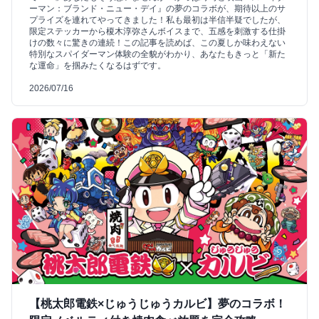
ーマン：ブランド・ニュー・デイ』の夢のコラボが、期待以上のサ
プライズを連れてやってきました！私も最初は半信半疑でしたが、
限定ステッカーから榎木淳弥さんボイスまで、五感を刺激する仕掛
けの数々に驚きの連続！この記事を読めば、この夏しか味わえない
特別なスパイダーマン体験の全貌がわかり、あなたもきっと「新た
な運命」を掴みたくなるはずです。
2026/07/16
【桃太郎電鉄×じゅうじゅうカルビ】夢のコラボ！