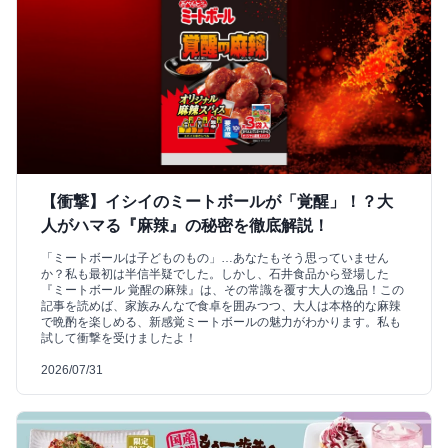
【衝撃】イシイのミートボールが「覚醒」！？大
人がハマる『麻辣』の秘密を徹底解説！
「ミートボールは子どものもの」…あなたもそう思っていません
か？私も最初は半信半疑でした。しかし、石井食品から登場した
『ミートボール 覚醒の麻辣』は、その常識を覆す大人の逸品！この
記事を読めば、家族みんなで食卓を囲みつつ、大人は本格的な麻辣
で晩酌を楽しめる、新感覚ミートボールの魅力がわかります。私も
試して衝撃を受けましたよ！
2026/07/31