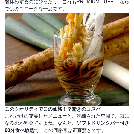
箸休めするのにぴったり。これもPREMIUM BUFFETなら
ではのユニークな一品です。
このクオリティでこの価格！？驚きのコスパ
これだけの充実したメニューと、洗練された空間で、気に
なるのが料金ですよね。なんと、
ソフトドリンクバー付き
90分食べ放題
で、この価格帯は正直驚きです。