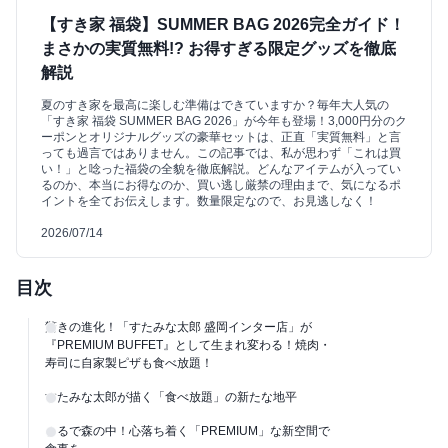
【すき家 福袋】SUMMER BAG 2026完全ガイド！
まさかの実質無料!? お得すぎる限定グッズを徹底
解説
夏のすき家を最高に楽しむ準備はできていますか？毎年大人気の
「すき家 福袋 SUMMER BAG 2026」が今年も登場！3,000円分のク
ーポンとオリジナルグッズの豪華セットは、正直「実質無料」と言
っても過言ではありません。この記事では、私が思わず「これは買
い！」と唸った福袋の全貌を徹底解説。どんなアイテムが入ってい
るのか、本当にお得なのか、買い逃し厳禁の理由まで、気になるポ
イントを全てお伝えします。数量限定なので、お見逃しなく！
2026/07/14
目次
驚きの進化！「すたみな太郎 盛岡インター店」が
『PREMIUM BUFFET』として生まれ変わる！焼肉・
寿司に自家製ピザも食べ放題！
すたみな太郎が描く「食べ放題」の新たな地平
まるで森の中！心落ち着く「PREMIUM」な新空間で