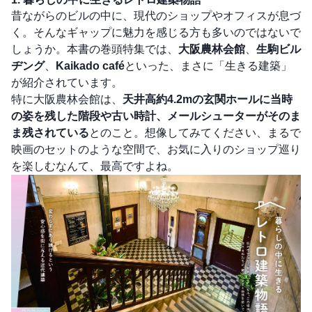
昔ながらのビルの中に、現代のショップやオフィスが息づ
く。そんなギャップに魅力を感じる方も多いのではないで
しょうか。本書の巻頭特集では、
大阪農林会館
、
生駒ビル
ヂング
、
Kaikado café
といった、まさに「生きる建築」
が紹介されています。
特に大阪農林会館は、
天井高約4.2mの玄関ホールに当時
の姿を残した階段や古い時計、メールシューターがそのま
ま残されている
とのこと。想像してみてください、まるで
映画のセットのような空間で、お気に入りのショップ巡り
を楽しむなんて、最高ですよね。