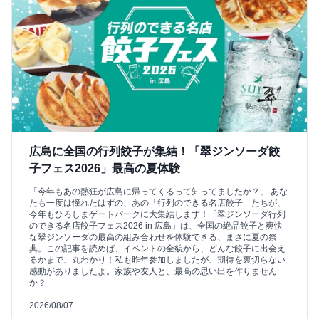
広島に全国の行列餃子が集結！「翠ジンソーダ餃
子フェス2026」最高の夏体験
「今年もあの熱狂が広島に帰ってくるって知ってましたか？」 あな
たも一度は憧れたはずの、あの「行列のできる名店餃子」たちが、
今年もひろしまゲートパークに大集結します！「翠ジンソーダ行列
のできる名店餃子フェス2026 in 広島」は、全国の絶品餃子と爽快
な翠ジンソーダの最高の組み合わせを体験できる、まさに夏の祭
典。この記事を読めば、イベントの全貌から、どんな餃子に出会え
るかまで、丸わかり！私も昨年参加しましたが、期待を裏切らない
感動がありましたよ。家族や友人と、最高の思い出を作りません
か？
2026/08/07