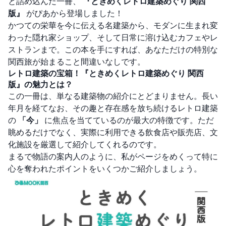
と詰め込んだ一冊、
『ときめくレトロ建築めぐり 関西
版』
がぴあから登場しました！
かつての栄華を今に伝える名建築から、モダンに生まれ変
わった隠れ家ショップ、そして日常に溶け込むカフェやレ
ストランまで。この本を手にすれば、あなただけの特別な
関西旅が始まること間違いなしです。
レトロ建築の宝箱！『ときめくレトロ建築めぐり 関西
版』の魅力とは？
この一冊は、単なる建築物の紹介にとどまりません。長い
年月を経てなお、その趣と存在感を放ち続けるレトロ建築
の
「今」
に焦点を当てているのが最大の特徴です。ただ
眺めるだけでなく、実際に利用できる飲食店や販売店、文
化施設を厳選して紹介してくれるのです。
まるで物語の案内人のように、私がページをめくって特に
心を奪われたポイントをいくつかご紹介しましょう。