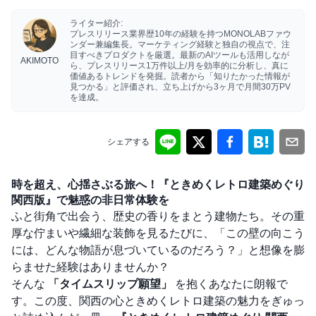
ライター紹介:
プレスリリース業界歴10年の経験を持つMONOLABファウ
ンダー兼編集長。マーケティング経験と独自の視点で、注
目すべきプロダクトを厳選。最新のAIツールも活用しなが
AKIMOTO
ら、プレスリリース1万件以上/月を効率的に分析し、真に
価値あるトレンドを発掘。読者から「知りたかった情報が
見つかる」と評価され、立ち上げから3ヶ月で月間30万PV
を達成。
シェアする
時を超え、心揺さぶる旅へ！『ときめくレトロ建築めぐり
関西版』で魅惑の非日常体験を
ふと街角で出会う、歴史の香りをまとう建物たち。その重
厚な佇まいや繊細な装飾を見るたびに、「この壁の向こう
には、どんな物語が息づいているのだろう？」と想像を膨
らませた経験はありませんか？
そんな
「タイムスリップ願望」
を抱くあなたに朗報で
す。この度、関西の心ときめくレトロ建築の魅力をぎゅっ