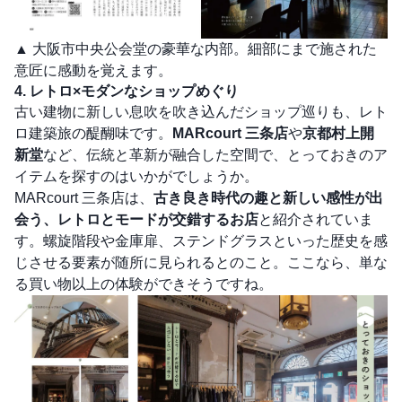
▲ 大阪市中央公会堂の豪華な内部。細部にまで施された
意匠に感動を覚えます。
4. レトロ×モダンなショップめぐり
古い建物に新しい息吹を吹き込んだショップ巡りも、レト
ロ建築旅の醍醐味です。
MARcourt 三条店
や
京都村上開
新堂
など、伝統と革新が融合した空間で、とっておきのア
イテムを探すのはいかがでしょうか。
MARcourt 三条店は、
古き良き時代の趣と新しい感性が出
会う、レトロとモードが交錯するお店
と紹介されていま
す。螺旋階段や金庫扉、ステンドグラスといった歴史を感
じさせる要素が随所に見られるとのこと。ここなら、単な
る買い物以上の体験ができそうですね。