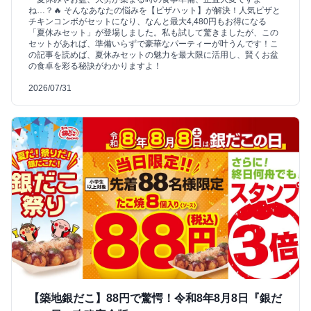
ね…？🔥 そんなあなたの悩みを【ピザハット】が解決！人気ピザと
チキンコンボがセットになり、なんと最大4,480円もお得になる
「夏休みセット」が登場しました。私も試して驚きましたが、この
セットがあれば、準備いらずで豪華なパーティーが叶うんです！こ
の記事を読めば、夏休みセットの魅力を最大限に活用し、賢くお盆
の食卓を彩る秘訣がわかりますよ！
2026/07/31
【築地銀だこ】88円で驚愕！令和8年8月8日『銀だ