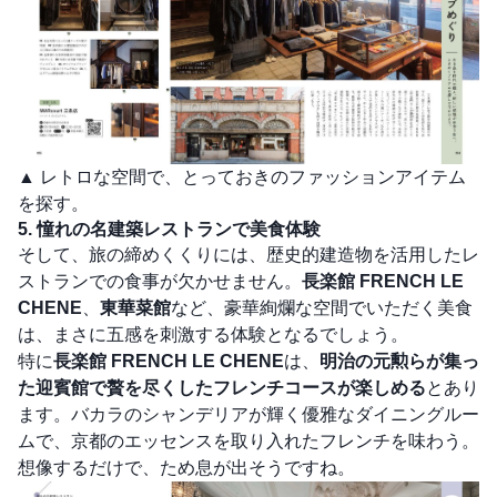
▲ レトロな空間で、とっておきのファッションアイテム
を探す。
5. 憧れの名建築レストランで美食体験
そして、旅の締めくくりには、歴史的建造物を活用したレ
ストランでの食事が欠かせません。
長楽館 FRENCH LE
CHENE
、
東華菜館
など、豪華絢爛な空間でいただく美食
は、まさに五感を刺激する体験となるでしょう。
特に
長楽館 FRENCH LE CHENE
は、
明治の元勲らが集っ
た迎賓館で贅を尽くしたフレンチコースが楽しめる
とあり
ます。バカラのシャンデリアが輝く優雅なダイニングルー
ムで、京都のエッセンスを取り入れたフレンチを味わう。
想像するだけで、ため息が出そうですね。