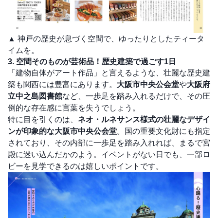
▲ 神戸の歴史が息づく空間で、ゆったりとしたティータ
イムを。
3. 空間そのものが芸術品！歴史建築で過ごす1日
「建物自体がアート作品」と言えるような、壮麗な歴史建
築も関西には豊富にあります。
大阪市中央公会堂
や
大阪府
立中之島図書館
など、一歩足を踏み入れるだけで、その圧
倒的な存在感に言葉を失うでしょう。
特に目を引くのは、
ネオ・ルネサンス様式の壮麗なデザイ
ンが印象的な大阪市中央公会堂
。国の重要文化財にも指定
されており、その内部に一歩足を踏み入れれば、まるで宮
殿に迷い込んだかのよう。イベントがない日でも、一部ロ
ビーを見学できるのは嬉しいポイントです。