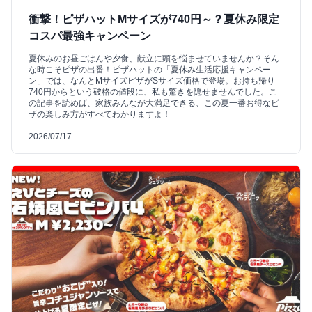
衝撃！ピザハットMサイズが740円～？夏休み限定
コスパ最強キャンペーン
夏休みのお昼ごはんや夕食、献立に頭を悩ませていませんか？そん
な時こそピザの出番！ピザハットの「夏休み生活応援キャンペー
ン」では、なんとMサイズピザがSサイズ価格で登場。お持ち帰り
740円からという破格の値段に、私も驚きを隠せませんでした。こ
の記事を読めば、家族みんなが大満足できる、この夏一番お得なピ
ザの楽しみ方がすべてわかりますよ！
2026/07/17