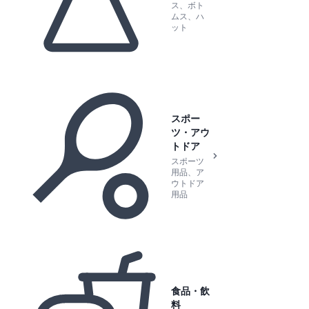
ス、ボト
ムス、ハ
ット
スポー
ツ・アウ
トドア
スポーツ
用品、ア
ウトドア
用品
食品・飲
料