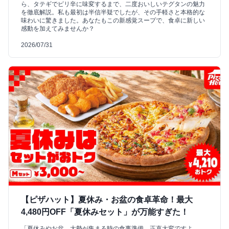
ら、タテギでピリ辛に味変するまで、二度おいしいテグタンの魅力
を徹底解説。私も最初は半信半疑でしたが、その手軽さと本格的な
味わいに驚きました。あなたもこの新感覚スープで、食卓に新しい
感動を加えてみませんか？
2026/07/31
【ピザハット】夏休み・お盆の食卓革命！最大
4,480円OFF「夏休みセット」が万能すぎた！
「夏休みやお盆、大勢が集まる時の食事準備、正直大変ですよ