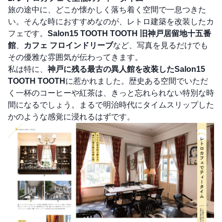
旅の途中に、どこか懐かしく落ち着く空間で一息つきた
い。そんな時におすすめなのが、レトロ建築を改装したカ
フェです。
Salon15 TOOTH TOOTH 旧神戸居留地十五番
館
、
カフェ フロインドリーブ
など、写真を見るだけでも
その優雅な雰囲気が伝わってきます。
私は特に、
神戸に残る最古の異人館を改装したSalon15
TOOTH TOOTH
に惹かれました。歴史ある空間でいただ
く一杯のコーヒーや紅茶は、きっと忘れられない特別な時
間になるでしょう。まるで明治時代にタイムスリップした
かのような感覚に浸れるはずです。