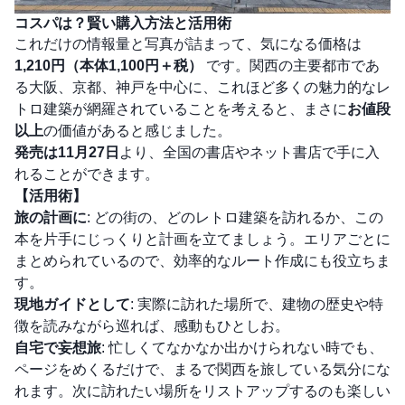
コスパは？賢い購入方法と活用術
これだけの情報量と写真が詰まって、気になる価格は
1,210円（本体1,100円＋税）
です。関西の主要都市であ
る大阪、京都、神戸を中心に、これほど多くの魅力的なレ
トロ建築が網羅されていることを考えると、まさに
お値段
以上
の価値があると感じました。
発売は11月27日
より、全国の書店やネット書店で手に入
れることができます。
【活用術】
旅の計画に
: どの街の、どのレトロ建築を訪れるか、この
本を片手にじっくりと計画を立てましょう。エリアごとに
まとめられているので、効率的なルート作成にも役立ちま
す。
現地ガイドとして
: 実際に訪れた場所で、建物の歴史や特
徴を読みながら巡れば、感動もひとしお。
自宅で妄想旅
: 忙しくてなかなか出かけられない時でも、
ページをめくるだけで、まるで関西を旅している気分にな
れます。次に訪れたい場所をリストアップするのも楽しい