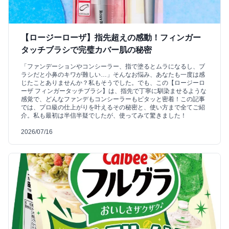
【ロージーローザ】指先超えの感動！フィンガー
タッチブラシで完璧カバー肌の秘密
「ファンデーションやコンシーラー、指で塗るとムラになるし、ブ
ラシだと小鼻のキワが難しい…」そんなお悩み、あなたも一度は感
じたことありませんか？私もそうでした。でも、この【ロージーロ
ーザ フィンガータッチブラシ】は、指先で丁寧に馴染ませるような
感覚で、どんなファンデもコンシーラーもピタッと密着！この記事
では、プロ級の仕上がりを叶えるその秘密と、使い方まで全てご紹
介。私も最初は半信半疑でしたが、使ってみて驚きました！
2026/07/16