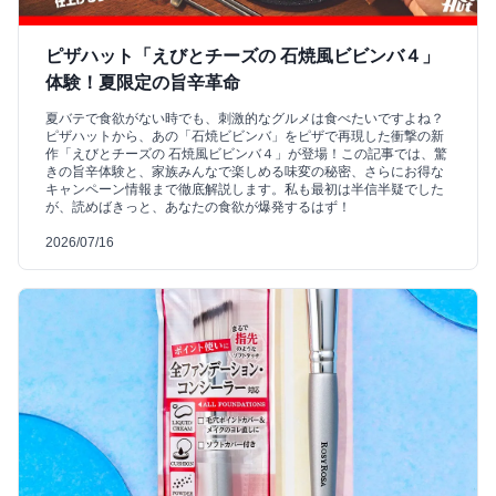
ピザハット「えびとチーズの 石焼風ビビンバ４」
体験！夏限定の旨辛革命
夏バテで食欲がない時でも、刺激的なグルメは食べたいですよね？
ピザハットから、あの「石焼ビビンバ」をピザで再現した衝撃の新
作「えびとチーズの 石焼風ビビンバ４」が登場！この記事では、驚
きの旨辛体験と、家族みんなで楽しめる味変の秘密、さらにお得な
キャンペーン情報まで徹底解説します。私も最初は半信半疑でした
が、読めばきっと、あなたの食欲が爆発するはず！
2026/07/16