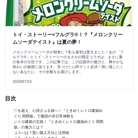
トイ・ストーリー×フルグラ®！？『メロンクリー
ムソーダテイスト』は夏の夢！
メロンクリームソーダが朝食に？私も最初は驚きました！あの「フ
ルグラ®」とトイ・ストーリーのまさかの限定コラボは、まさに夏
の食卓の主役です。この記事では、この話題作の魅力と、爽やかな
味わいの秘密に迫ります。見つけたら即ゲット必須！買い逃したく
ないあなたに、その全貌をお届けします。
2026/07/10
目次
時を超え、心揺さぶる旅へ！『ときめくレトロ建築め
ぐり 関西版』で魅惑の非日常体験を
レトロ建築の宝箱！『ときめくレトロ建築めぐり 関西
版』の魅力とは？
コスパは？賢い購入方法と活用術