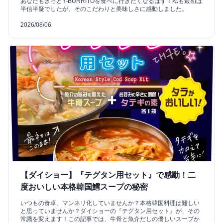
あなたもきっとY-BURRITOを食べに行きたくなるはず！私も最初は
半信半疑でしたが、そのこだわりと美味しさに感動しました。
2026/08/06
【ダイショー】『テグタン用セット』で感動！二
度おいしい本格韓国鱈スープの秘密
いつもの食卓、マンネリ化していませんか？本格韓国料理は難しい
と思っていませんか？ダイショーの『テグタン用セット』が、その
常識を変えます！この記事では、牛骨と魚介だしの優しいスープか