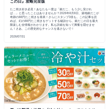
この日』攻略完全版
たこ焼き好き必見！あなたも一度は「銀だこ、もう少し安けれ
ば…」と思ったことはありませんか？2026年8月8日、築地銀だこが
奇跡の88円たこ焼きを発表！さらにスタンプ3倍も。この記事を読
めば、幻の88円たこ焼きをゲットする秘訣から、銀だこの日を最大
限楽しむ全情報がわかります。私も詳細を知って興奮を隠せませ
ん！さあ、この歴史的なチャンスを逃さないで！
2026/07/31