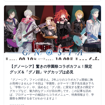
【グノーシア】驚きの学園祭コラボカフェ！限定
グッズ＆「グノ顔」マグカップは必見
『グノーシア』ファンの皆さん、2年ぶりのコラボカフェ開催に胸
が高鳴りませんか？今回は「学園祭」がテーマ！慧子先生描き下ろ
し「学祭バンド」や、温めると「グノ顔」に変化する驚きの限定マ
グカップなど、魅力的なグッズが目白押しです。この記事を読め
ば、プロデューサーの秘話からコラボメニュー、特典情報まで、学
園祭を満喫する全てがわかりますよ！