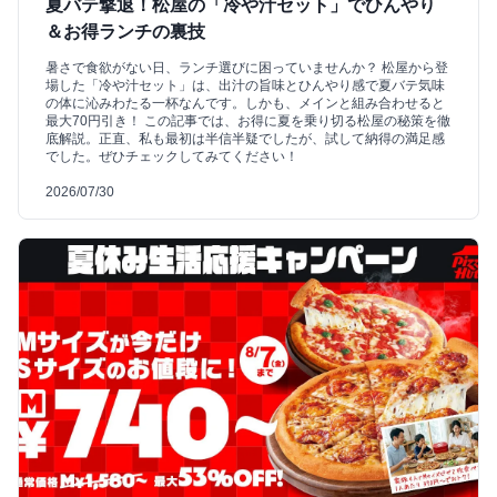
夏バテ撃退！松屋の「冷や汁セット」でひんやり
＆お得ランチの裏技
暑さで食欲がない日、ランチ選びに困っていませんか？ 松屋から登
場した「冷や汁セット」は、出汁の旨味とひんやり感で夏バテ気味
の体に沁みわたる一杯なんです。しかも、メインと組み合わせると
最大70円引き！ この記事では、お得に夏を乗り切る松屋の秘策を徹
底解説。正直、私も最初は半信半疑でしたが、試して納得の満足感
でした。ぜひチェックしてみてください！
2026/07/30