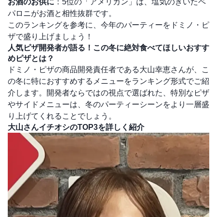
お酒のお供に
：5位の「アメリカン」は、塩気のきいたペ
パロニがお酒と相性抜群です。
このランキングを参考に、今年のパーティーをドミノ・ピ
ザで盛り上げましょう！
人気ピザ開発者が語る！この冬に絶対食べてほしいおすす
めピザとは？
ドミノ・ピザの商品開発責任者である大山幸恵さんが、こ
の冬に特におすすめするメニューをランキング形式でご紹
介します。開発者ならではの視点で選ばれた、特別なピザ
やサイドメニューは、冬のパーティーシーンをより一層盛
り上げてくれることでしょう。
大山さんイチオシのTOP3を詳しく紹介