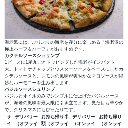
海老派には、ぷりぷりの海老を存分に楽しめる「海老派の
極上ハーフ＆ハーフ」がおすすめです。
カクテルソースシュリンプ
1ピースに1尾丸ごとトッピングした海老がインパクト
大。トマトケチャップとウスターソースをベースにしたカ
クテルソースと、レモンの風味が爽やかなマヨソースが絶
妙なハーモニーを生み出します。
バジルソースシュリンプ
バジルとオイルのみでシンプルに仕上げたバジルソース
が、海老の風味を最大限に引き立てます。見た目も華やか
で、クリスマスにもぴったりです。
サ
デリバリー
お持ち帰り半
デリバリー
お持ち帰り
イ
（オフライ
額（オフライ
（オンライ
（オンライ