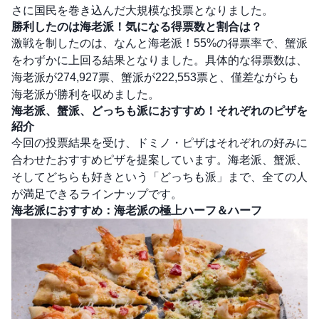
さに国民を巻き込んだ大規模な投票となりました。
勝利したのは海老派！気になる得票数と割合は？
激戦を制したのは、なんと海老派！55%の得票率で、蟹派
をわずかに上回る結果となりました。具体的な得票数は、
海老派が274,927票、蟹派が222,553票と、僅差ながらも
海老派が勝利を収めました。
海老派、蟹派、どっちも派におすすめ！それぞれのピザを
紹介
今回の投票結果を受け、ドミノ・ピザはそれぞれの好みに
合わせたおすすめピザを提案しています。海老派、蟹派、
そしてどちらも好きという「どっちも派」まで、全ての人
が満足できるラインナップです。
海老派におすすめ：海老派の極上ハーフ＆ハーフ