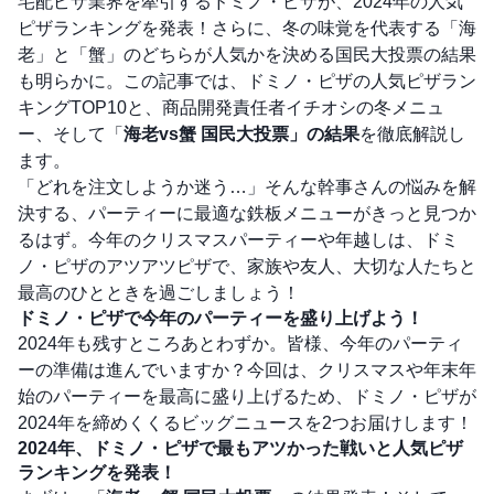
宅配ピザ業界を牽引するドミノ・ピザが、2024年の人気
ピザランキングを発表！さらに、冬の味覚を代表する「海
老」と「蟹」のどちらが人気かを決める国民大投票の結果
も明らかに。この記事では、ドミノ・ピザの人気ピザラン
キングTOP10と、商品開発責任者イチオシの冬メニュ
ー、そして「
海老vs蟹 国民大投票」の結果
を徹底解説し
ます。
「どれを注文しようか迷う…」そんな幹事さんの悩みを解
決する、パーティーに最適な鉄板メニューがきっと見つか
るはず。今年のクリスマスパーティーや年越しは、ドミ
ノ・ピザのアツアツピザで、家族や友人、大切な人たちと
最高のひとときを過ごしましょう！
ドミノ・ピザで今年のパーティーを盛り上げよう！
2024年も残すところあとわずか。皆様、今年のパーティ
ーの準備は進んでいますか？今回は、クリスマスや年末年
始のパーティーを最高に盛り上げるため、ドミノ・ピザが
2024年を締めくくるビッグニュースを2つお届けします！
2024年、ドミノ・ピザで最もアツかった戦いと人気ピザ
ランキングを発表！