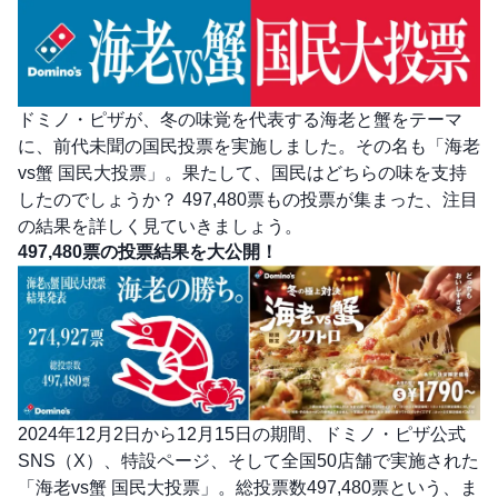
ドミノ・ピザが、冬の味覚を代表する海老と蟹をテーマ
に、前代未聞の国民投票を実施しました。その名も「海老
vs蟹 国民大投票」。果たして、国民はどちらの味を支持
したのでしょうか？ 497,480票もの投票が集まった、注目
の結果を詳しく見ていきましょう。
497,480票の投票結果を大公開！
2024年12月2日から12月15日の期間、ドミノ・ピザ公式
SNS（X）、特設ページ、そして全国50店舗で実施された
「海老vs蟹 国民大投票」。総投票数497,480票という、ま