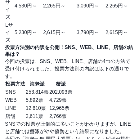
サ
4,530円～
2,265円～
3,090円～
2,265円～
イ
ズ
Lサ
イ
5,230円～
2,615円～
3,790円～
2,615円～
ズ
投票方法別の内訳を公開！SNS、WEB、LINE、店舗の結
果は？
今回の投票は、SNS、WEB、LINE、店舗の4つの方法で
受け付けられました。投票方法別の内訳は以下の通りで
す。
投票方法
海老派
蟹派
SNS
253,814票
202,093票
WEB
5,892票
4,729票
LINE
12,610票
12,965票
店舗
2,611票
2,766票
SNSでの投票が圧倒的に多いことがわかりますが、LINE
と店舗では蟹派がやや優勢という結果になりました。
今回の「海老vs蟹 国民大投票」は、ドミノ・ピザが提供