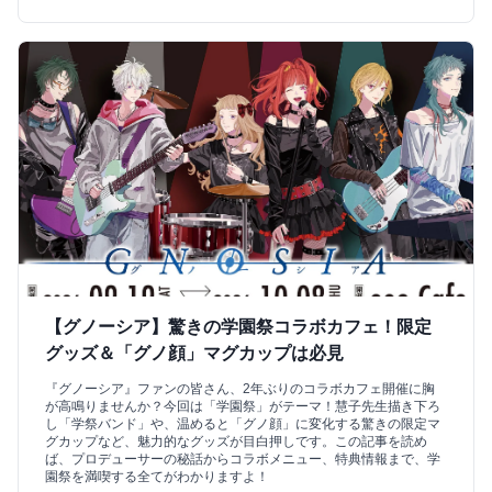
【グノーシア】驚きの学園祭コラボカフェ！限定
グッズ＆「グノ顔」マグカップは必見
『グノーシア』ファンの皆さん、2年ぶりのコラボカフェ開催に胸
が高鳴りませんか？今回は「学園祭」がテーマ！慧子先生描き下ろ
し「学祭バンド」や、温めると「グノ顔」に変化する驚きの限定マ
グカップなど、魅力的なグッズが目白押しです。この記事を読め
ば、プロデューサーの秘話からコラボメニュー、特典情報まで、学
園祭を満喫する全てがわかりますよ！