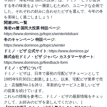
する冬の味覚をより一層楽しむための、ユニークな企画で
した。それぞれの好みに合わせたピザを選んで、今年の冬
を美味しく過ごしましょう！
関連URL一覧
海老vs蟹 国民大投票 特設ページ
:
https://www.dominos.jp/topics/winter/ebikani
冬のキャンペーン 特設ページ
:
https://www.dominos.jp/topics/winter
ドミノ・ピザ 公式サイト
:
https://www.dominos.jp/
株式会社ドミノ・ピザ ジャパン カスタマーサポート
:
https://www.dominos.jp/feedback-form
ドミノ・ピザについて
ドミノ・ピザは、日本で最初の宅配ピザチェーンとして
1985年9月30日に創業しました。以来、宅配ピザ業界で売
上・店舗数No.1を誇り、革新的なサービスと新しいピザ
の提案を続けています。
これらの情報を参考に、ドミノ・ピザの最新情報をチェッ
クして、お好みのピザを楽しんでください。 |