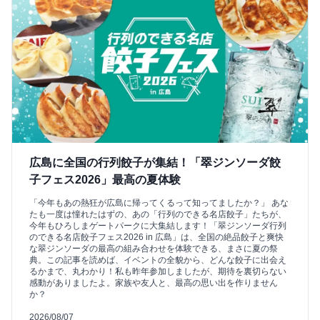
広島に全国の行列餃子が集結！「翠ジンソーダ餃
子フェス2026」最高の夏体験
「今年もあの熱狂が広島に帰ってくるって知ってましたか？」 あな
たも一度は憧れたはずの、あの「行列のできる名店餃子」たちが、
今年もひろしまゲートパークに大集結します！「翠ジンソーダ行列
のできる名店餃子フェス2026 in 広島」は、全国の絶品餃子と爽快
な翠ジンソーダの最高の組み合わせを体験できる、まさに夏の祭
典。この記事を読めば、イベントの全貌から、どんな餃子に出会え
るかまで、丸わかり！私も昨年参加しましたが、期待を裏切らない
感動がありましたよ。家族や友人と、最高の思い出を作りません
か？
2026/08/07