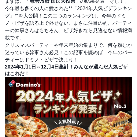
まずは、「
海老vs蟹 国民大投票
」の結果発表！そして、
今年最も多くの人に愛された**「2024年人気ピザランキン
グ」**を大公開！この二つのランキングは、今年のドミ
ノ・ピザを語る上で外せない、まさに注目の的。パーティ
ーの幹事さんはもちろん、ピザ好きなら見逃せない情報満
載です。
クリスマスパーティーや年末年始の集まりで、何を頼むか
迷っている幹事さん必見！この記事を読めば、今年のパー
ティーはドミノ・ピザで決まり！
2024年1月1日～12月4日集計！みんなが選んだ人気ピザ
はこれだ！