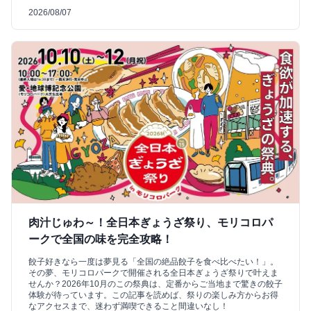
2026/08/07
肉汁じゅわ～！全日本ぎょうざ祭り、モリコロパ
ークで全国の味を完全攻略！
餃子好きなら一度は夢見る「全国の絶品餃子を食べ比べたい！」。
その夢、モリコロパークで開催される全日本ぎょうざ祭りで叶えま
せんか？2026年10月のこの祭典は、定番からご当地まで驚きの餃子
体験が待っています。この記事を読めば、祭りの楽しみ方からお得
なアクセスまで、迷わず満喫できること間違いなし！