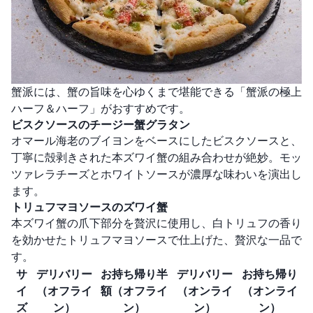
蟹派には、蟹の旨味を心ゆくまで堪能できる「蟹派の極上
ハーフ＆ハーフ」がおすすめです。
ビスクソースのチージー蟹グラタン
オマール海老のブイヨンをベースにしたビスクソースと、
丁寧に殻剥きされた本ズワイ蟹の組み合わせが絶妙。モッ
ツァレラチーズとホワイトソースが濃厚な味わいを演出し
ます。
トリュフマヨソースのズワイ蟹
本ズワイ蟹の爪下部分を贅沢に使用し、白トリュフの香り
を効かせたトリュフマヨソースで仕上げた、贅沢な一品で
す。
サ
デリバリー
お持ち帰り半
デリバリー
お持ち帰り
イ
（オフライ
額（オフライ
（オンライ
（オンライ
ズ
ン）
ン）
ン）
ン）