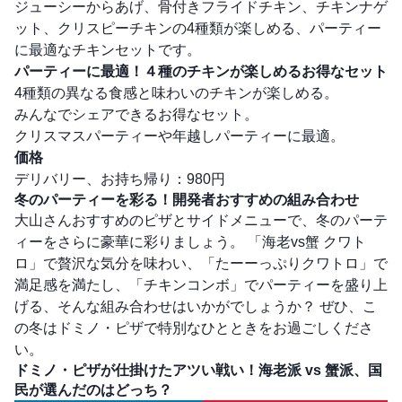
ジューシーからあげ、骨付きフライドチキン、チキンナゲ
ット、クリスピーチキンの4種類が楽しめる、パーティー
に最適なチキンセットです。
パーティーに最適！４種のチキンが楽しめるお得なセット
4種類の異なる食感と味わいのチキンが楽しめる。
みんなでシェアできるお得なセット。
クリスマスパーティーや年越しパーティーに最適。
価格
デリバリー、お持ち帰り：980円
冬のパーティーを彩る！開発者おすすめの組み合わせ
大山さんおすすめのピザとサイドメニューで、冬のパーテ
ィーをさらに豪華に彩りましょう。 「海老vs蟹 クワト
ロ」で贅沢な気分を味わい、「たーーっぷりクワトロ」で
満足感を満たし、「チキンコンボ」でパーティーを盛り上
げる、そんな組み合わせはいかがでしょうか？ ぜひ、こ
の冬はドミノ・ピザで特別なひとときをお過ごしくださ
い。
ドミノ・ピザが仕掛けたアツい戦い！海老派 vs 蟹派、国
民が選んだのはどっち？