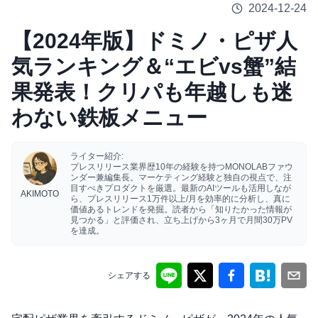
2024-12-24
【2024年版】ドミノ・ピザ人
気ランキング＆“エビvs蟹”結
果発表！クリパも年越しも迷
わない鉄板メニュー
ライター紹介:
プレスリリース業界歴10年の経験を持つMONOLABファウ
ンダー兼編集長。マーケティング経験と独自の視点で、注
目すべきプロダクトを厳選。最新のAIツールも活用しなが
AKIMOTO
ら、プレスリリース1万件以上/月を効率的に分析し、真に
価値あるトレンドを発掘。読者から「知りたかった情報が
見つかる」と評価され、立ち上げから3ヶ月で月間30万PV
を達成。
シェアする