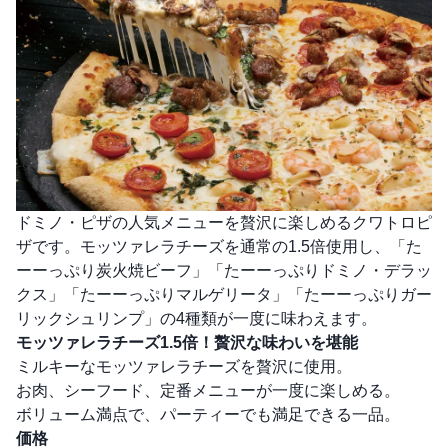
ドミノ・ピザの人気メニューを贅沢に楽しめるクワトロピ
ザです。モッツァレラチーズを通常の1.5倍使用し、「た
ーーっぷり炭火焼ビーフ」「たーーっぷりドミノ・デラッ
クス」「たーーっぷりマルゲリータ」「たーーっぷりガー
リックシュリンプ」の4種類が一度に味わえます。
モッツァレラチーズ1.5倍！贅沢な味わいを堪能
ミルキーなモッツァレラチーズを贅沢に使用。
お肉、シーフード、定番メニューが一度に楽しめる。
ボリューム満点で、パーティーでも満足できる一品。
価格