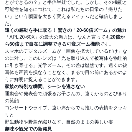
とができるの？」と半信半疑でした。しかし、その機能と
可能性を知るにつれて、これは私たちの日常の「撮りた
い」という願望を大きく変えるアイテムだと確信しまし
た。
遠くの感動を手に取る！ 驚きの「20-60倍ズーム」の魅力
「APL 20-60X」の最大の魅力は、なんと言っても
20倍か
ら60倍まで自在に調整できる可変ズーム機能
です。
スマホのデジタルズームが「画像を拡大しているだけ」な
のに対し、このレンズは「光を取り込んで被写体を物理的
に引き寄せる」光学ズーム。その差は歴然です。遠くの被
写体も画質を損なうことなく、まるで目の前にあるかのよ
うに鮮明に捉えることができます。
家族の特別な瞬間、シーンを逃さない
運動会や発表会で頑張るお子さんの、遠くからのとびきり
の笑顔
コンサートやライブ、遠い席からでも推しの表情をクッキ
リと
野生動物や野鳥が織りなす、自然のままの美しい姿
趣味や観光での新発見