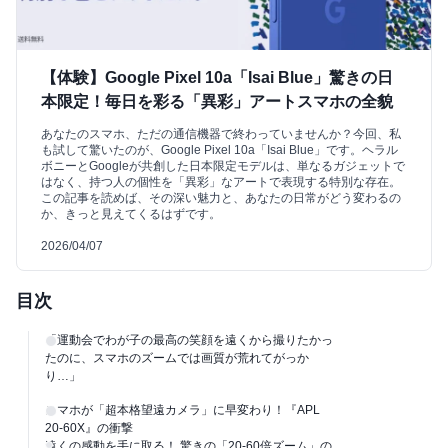
【体験】Google Pixel 10a「Isai Blue」驚きの日
本限定！毎日を彩る「異彩」アートスマホの全貌
あなたのスマホ、ただの通信機器で終わっていませんか？今回、私
も試して驚いたのが、Google Pixel 10a「Isai Blue」です。ヘラル
ボニーとGoogleが共創した日本限定モデルは、単なるガジェットで
はなく、持つ人の個性を「異彩」なアートで表現する特別な存在。
この記事を読めば、その深い魅力と、あなたの日常がどう変わるの
か、きっと見えてくるはずです。
2026/04/07
目次
「運動会でわが子の最高の笑顔を遠くから撮りたかっ
たのに、スマホのズームでは画質が荒れてがっか
り…」
スマホが「超本格望遠カメラ」に早変わり！『APL
20-60X』の衝撃
遠くの感動を手に取る！ 驚きの「20-60倍ズーム」の