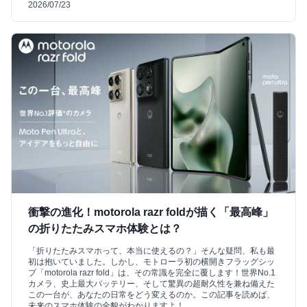
2026/07/23
衝撃の進化！motorola razr foldが描く「最高峰」
の折りたたみスマホ体験とは？
「折りたたみスマホって、本当に使えるの？」そんな疑問、私も最
初は抱いていました。しかし、モトローラ初の横開きフラッグシッ
プ「motorola razr fold」は、その常識を完全に覆します！世界No.1
カメラ、史上最大バッテリー、そして驚異の超耐久性を兼ね備えた
この一台が、あなたの日常をどう変えるのか。この記事を読めば、
未来のスマホ体験の全貌がわかりますよ！