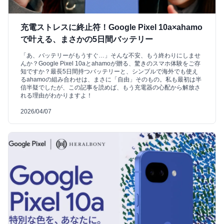
充電ストレスに終止符！Google Pixel 10a×ahamo
で叶える、まさかの5日間バッテリー
「あ、バッテリーがもうすぐ…」そんな不安、もう終わりにしませ
んか？Google Pixel 10aとahamoが贈る、驚きのスマホ体験をご存
知ですか？最長5日間持つバッテリーと、シンプルで海外でも使え
るahamoの組み合わせは、まさに「自由」そのもの。私も最初は半
信半疑でしたが、この記事を読めば、もう充電器の心配から解放さ
れる理由がわかりますよ！
2026/04/07