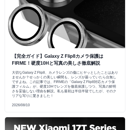
【完全ガイド】Galaxy Z Flip8カメラ保護は
FIRME！硬度10Hと写真の美しさ徹底解説
大切なGalaxy Z Flip8、カメラレンズの傷にヒヤッとしたことはあり
ませんか？せっかくの美しい瞬間も、レンズが曇っていたら台無し
ですよね。この記事では、FIRMEの「Galaxy Z Flip8対応カメラ保
護フィルム」が、硬度10Hでレンズを徹底保護しつつ、写真の鮮明
さを妥協しない理由を解説。私も最初は半信半疑でしたが、そのク
リアな写りに驚きました！
2026/08/10