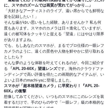
に、スマホのズームでは画質が荒れてがっかり…」
「大好きなアーティストのライブ、遠い席からでも鮮明な
姿を記録したい！」
そんな歯がゆい思いをした経験、ありませんか？ 私も何
度もあります。スマホのカメラは日々進化していますが、
遠くの被写体をクッキリと捉える「望遠」にはやはり限界
がありますよね。
でも、もしあなたのスマホが、まるでプロ仕様の一眼レフ
カメラのように、遠くの景色や人物を鮮やかに切り取れる
としたら？
そんな夢のような体験を叶えてくれるのが、今回ご紹介す
る
「APL 20-60X」望遠レンズ
です。海外のクラウドファ
ンディングで高い評価を得たこの画期的なアイテムが、い
よいよ日本のmachi-yaに登場しました。
スマホが「超本格望遠カメラ」に早変わり！『APL 20-
60X』の衝撃
想像してみてください。いつものスマホにこのレンズを装
着するだけで、手のひらの中で「一眼レフ」級の本格的な