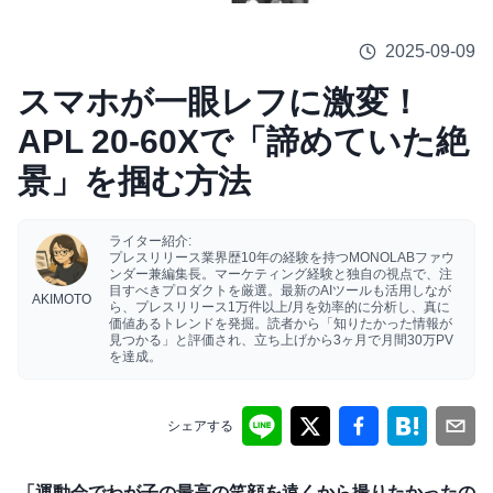
2025-09-09
スマホが一眼レフに激変！
APL 20-60Xで「諦めていた絶
景」を掴む方法
ライター紹介:
プレスリリース業界歴10年の経験を持つMONOLABファウ
ンダー兼編集長。マーケティング経験と独自の視点で、注
目すべきプロダクトを厳選。最新のAIツールも活用しなが
AKIMOTO
ら、プレスリリース1万件以上/月を効率的に分析し、真に
価値あるトレンドを発掘。読者から「知りたかった情報が
見つかる」と評価され、立ち上げから3ヶ月で月間30万PV
を達成。
シェアする
「運動会でわが子の最高の笑顔を遠くから撮りたかったの