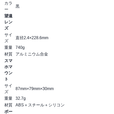
カラ
黒
ー
望遠
レン
ズ
サイ
直径2.4×228.6mm
ズ
重量
740g
材質
アルミニウム合金
スマ
ホマ
ウン
ト
サイ
87mm×79mm×30mm
ズ
重量
32.7g
材質
ABS＋スチール＋シリコン
ボー