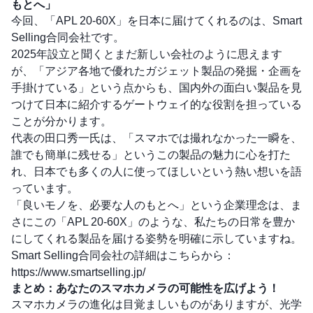
もとへ」
今回、「APL 20-60X」を日本に届けてくれるのは、Smart
Selling合同会社です。
2025年設立と聞くとまだ新しい会社のように思えます
が、「アジア各地で優れたガジェット製品の発掘・企画を
手掛けている」という点からも、国内外の面白い製品を見
つけて日本に紹介するゲートウェイ的な役割を担っている
ことが分かります。
代表の田口秀一氏は、「スマホでは撮れなかった一瞬を、
誰でも簡単に残せる」というこの製品の魅力に心を打た
れ、日本でも多くの人に使ってほしいという熱い想いを語
っています。
「良いモノを、必要な人のもとへ」という企業理念は、ま
さにこの「APL 20-60X」のような、私たちの日常を豊か
にしてくれる製品を届ける姿勢を明確に示していますね。
Smart Selling合同会社の詳細はこちらから：
https://www.smartselling.jp/
まとめ：あなたのスマホカメラの可能性を広げよう！
スマホカメラの進化は目覚ましいものがありますが、光学