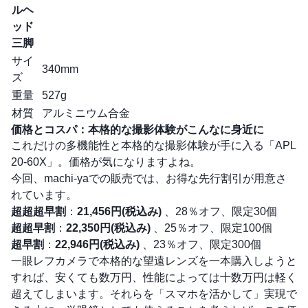
ルヘ
ッド
三脚
サイ
340mm
ズ
重量
527g
材質
アルミニウム合金
価格とコスパ：本格的な撮影体験がこんなに身近に
これだけの多機能性と本格的な撮影体験が手に入る「APL
20-60X」。価格が気になりますよね。
今回、machi-yaでの販売では、お得な先行割引が用意さ
れています。
超超超早割
：
21,456円(税込み)
、28％オフ、限定30個
超超早割
：
22,350円(税込み)
、25％オフ、限定100個
超早割
：
22,946円(税込み)
、23％オフ、限定300個
一眼レフカメラで本格的な望遠レンズを一本購入しようと
すれば、安くても数万円、性能によっては十数万円は軽く
超えてしまいます。それらを「スマホを活かして」実現で