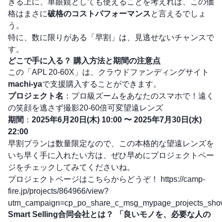
きる上に、単眼鏡としても使えることを考えれば、この価
格はまさに
破格のコストパフォーマンス
と言えるでしょ
う。
特に、数に限りがある「早割」は、見逃せないチャンスで
す。
どこで手に入る？ 購入方法と期間の注意点
この「APL 20-60X」は、クラウドファンディングサイト
machi-ya
で支援購入することができます。
プロジェクト名
：プロ級ズームをあなたのスマホで！遠く
の笑顔を逃さず撮影20-60倍可変望遠レンズ
期間
：
2025年6月20日(木) 10:00 〜 2025年7月30日(水)
22:00
早割プランは数量限定なので、この本格的な望遠レンズを
いち早く手に入れたい方は、ぜひ早めにプロジェクトペー
ジをチェックしてみてくださいね。
プロジェクトページはこちらからどうぞ！
https://camp-
fire.jp/projects/864966/view?
utm_campaign=cp_po_share_c_msg_mypage_projects_sh
Smart Selling合同会社とは？ 「良いモノを、必要な人の