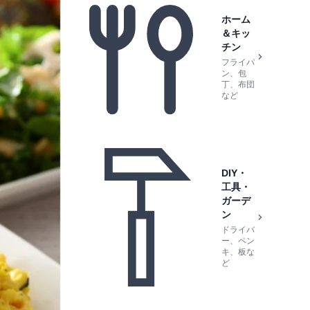
ホーム
＆キッ
チン
フライパ
ン、包
丁、布団
など
DIY・
工具・
ガーデ
ン
ドライバ
ー、ペン
キ、板な
ど