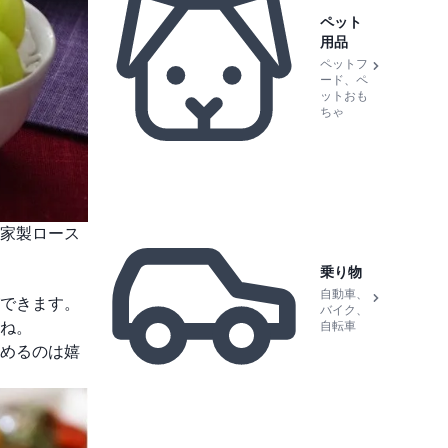
ペット
用品
ペットフ
ード、ペ
ットおも
ちゃ
家製ロース
乗り物
自動車、
できます。
バイク、
ね。
自転車
めるのは嬉