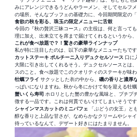
みにアレンジできるうどんやラーメン、そしてセルフメ
の場所。そんなブッフェの基礎力に、今回期間限定の「
食欲の秋を彩る、珠玉の限定メニューに舌鼓
今回の『秋の贅沢三昧コース』の主役は、何と言っても
理に加え、出来立てを席まで届けてくれるというから、
これが食べ放題で？！驚きの豪華ラインナップ
私が特に注目したのは、以下の豪華なメニューたちです
カットステーキ ポルチーニ入りデュクセルソース
口に
大限に引き出してくれるそう。デュクセルソースとは、
スのこと。食べ放題でこのクオリティのステーキが味わ
牡蠣フライ
サクッとした衣の中から、
磯の香りと濃厚
っぱいになりますね。秋から冬にかけて旬を迎える牡蠣
蟹いくら寿司
ホロリとした蟹の豊かな風味と、プチプ
徴する一品です。これは何貫でもいけてしまいそうです
シャインマスカットのミニパフェ
「ぶどうの女王」と
醇な香りと上品な甘さが、なめらかなクリームやシャイ
待っているなんて、デザート好きにはたまりません。