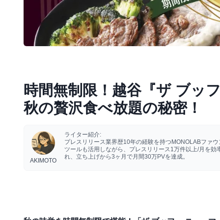
時間無制限！越谷『ザ ブッ
秋の贅沢食べ放題の秘密！
ライター紹介:
プレスリリース業界歴10年の経験を持つMONOLABフ
ツールも活用しながら、プレスリリース1万件以上/月を
れ、立ち上げから3ヶ月で月間30万PVを達成。
AKIMOTO