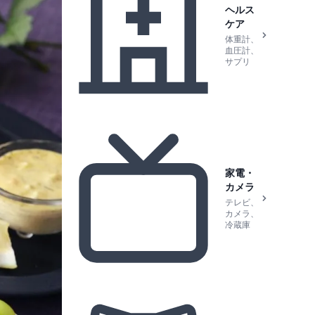
ヘルス
ケア
体重計、
血圧計、
サプリ
家電・
カメラ
テレビ、
カメラ、
冷蔵庫