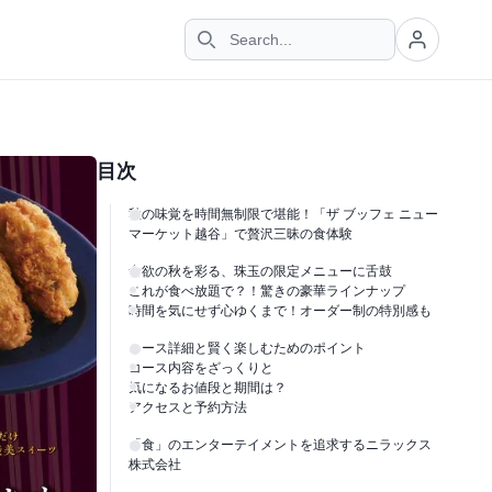
目次
秋の味覚を時間無制限で堪能！「ザ ブッフェ ニュー
マーケット越谷」で贅沢三昧の食体験
食欲の秋を彩る、珠玉の限定メニューに舌鼓
これが食べ放題で？！驚きの豪華ラインナップ
時間を気にせず心ゆくまで！オーダー制の特別感も
コース詳細と賢く楽しむためのポイント
コース内容をざっくりと
気になるお値段と期間は？
アクセスと予約方法
「食」のエンターテイメントを追求するニラックス
株式会社