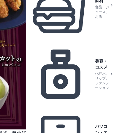
飲料
食品、ジ
ュース、
お酒
美容・
コスメ
化粧水、
リップ、
ファンデ
ーション
パソコ
ン・ス
揚げ、自分好