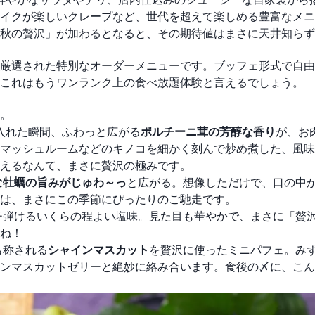
イクが楽しいクレープなど、世代を超えて楽しめる豊富なメニ
秋の贅沢」が加わるとなると、その期待値はまさに天井知らず
厳選された特別なオーダーメニューです。ブッフェ形式で自由
これはもうワンランク上の食べ放題体験と言えるでしょう。
。
入れた瞬間、ふわっと広がる
ポルチーニ茸の芳醇な香り
が、お
マッシュルームなどのキノコを細かく刻んで炒め煮した、風味
えるなんて、まさに贅沢の極みです。
な牡蠣の旨みがじゅわ～っ
と広がる。想像しただけで、口の中
は、まさにこの季節にぴったりのご馳走です。
チ弾けるいくらの程よい塩味。見た目も華やかで、まさに「贅
ね！
も称される
シャインマスカット
を贅沢に使ったミニパフェ。み
ンマスカットゼリーと絶妙に絡み合います。食後の〆に、こん