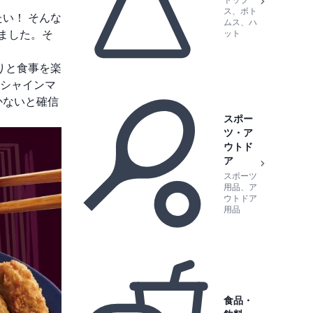
トップ
ス、ボト
い！ そんな
ムス、ハ
ました。そ
ット
りと食事を楽
シャインマ
かないと確信
スポー
ツ・ア
ウトド
ア
スポーツ
用品、ア
ウトドア
用品
食品・