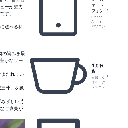
マート
ューが魅力
フォン
です。
iPhone,
Android,
に選べる料
パソコン
肉の旨みを最
豊かなソー
生活雑
貨
がよだれでい
食器、タ
オル、ク
ッション
沢三昧」を象
ずみずしい芳
なご褒美が