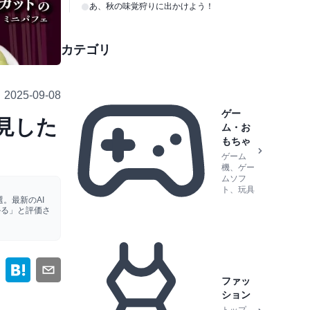
さあ、秋の味覚狩りに出かけよう！
カテゴリ
2025-09-08
ゲー
見した
ム・お
もちゃ
ゲーム
機、ゲー
ムソフ
ト、玩具
。最新のAI
かる」と評価さ
ファッ
ション