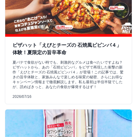
ピザハット「えびとチーズの 石焼風ビビンバ４」
体験！夏限定の旨辛革命
夏バテで食欲がない時でも、刺激的なグルメは食べたいですよね？
ピザハットから、あの「石焼ビビンバ」をピザで再現した衝撃の新
作「えびとチーズの 石焼風ビビンバ４」が登場！この記事では、驚
きの旨辛体験と、家族みんなで楽しめる味変の秘密、さらにお得な
キャンペーン情報まで徹底解説します。私も最初は半信半疑でした
が、読めばきっと、あなたの食欲が爆発するはず！
2026/07/16