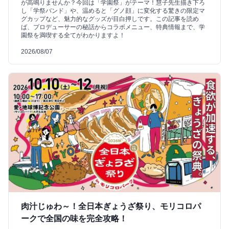
が高鳴りませんか？今回は「学園祭」がテーマ！慧子先生描き下ろ
し「学祭バンド」や、温めると「グノ顔」に変化する驚きの限定マ
グカップなど、魅力的なグッズが目白押しです。この記事を読め
ば、プロデューサーの秘話からコラボメニュー、特典情報まで、学
園祭を満喫する全てがわかりますよ！
2026/08/07
肉汁じゅわ～！全日本ぎょうざ祭り、モリコロパ
ークで全国の味を完全攻略！