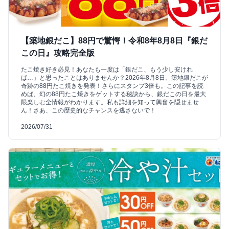
【築地銀だこ】88円で驚愕！令和8年8月8日『銀だ
この日』攻略完全版
たこ焼き好き必見！あなたも一度は「銀だこ、もう少し安けれ
ば…」と思ったことはありませんか？2026年8月8日、築地銀だこが
奇跡の88円たこ焼きを発表！さらにスタンプ3倍も。この記事を読
めば、幻の88円たこ焼きをゲットする秘訣から、銀だこの日を最大
限楽しむ全情報がわかります。私も詳細を知って興奮を隠せませ
ん！さあ、この歴史的なチャンスを逃さないで！
2026/07/31