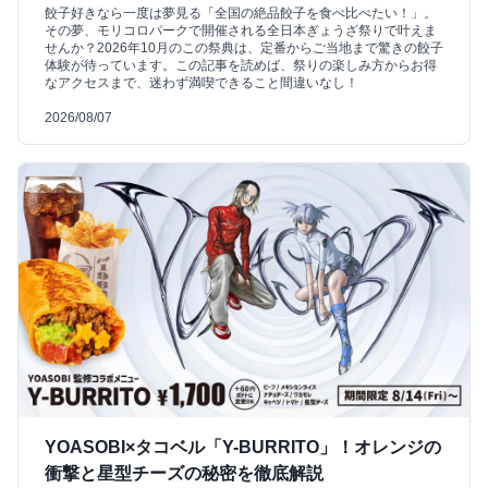
餃子好きなら一度は夢見る「全国の絶品餃子を食べ比べたい！」。
その夢、モリコロパークで開催される全日本ぎょうざ祭りで叶えま
せんか？2026年10月のこの祭典は、定番からご当地まで驚きの餃子
体験が待っています。この記事を読めば、祭りの楽しみ方からお得
なアクセスまで、迷わず満喫できること間違いなし！
2026/08/07
YOASOBI×タコベル「Y-BURRITO」！オレンジの
衝撃と星型チーズの秘密を徹底解説