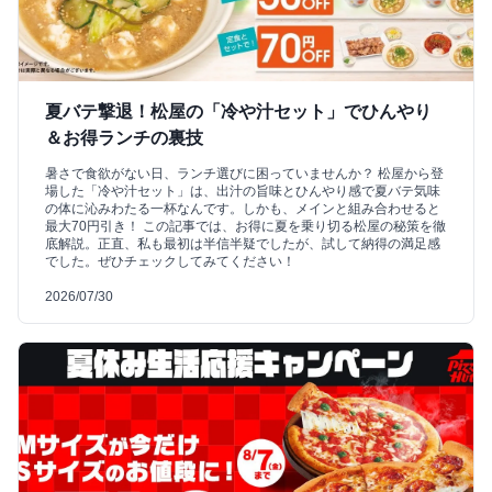
夏バテ撃退！松屋の「冷や汁セット」でひんやり
＆お得ランチの裏技
暑さで食欲がない日、ランチ選びに困っていませんか？ 松屋から登
場した「冷や汁セット」は、出汁の旨味とひんやり感で夏バテ気味
の体に沁みわたる一杯なんです。しかも、メインと組み合わせると
最大70円引き！ この記事では、お得に夏を乗り切る松屋の秘策を徹
底解説。正直、私も最初は半信半疑でしたが、試して納得の満足感
でした。ぜひチェックしてみてください！
2026/07/30