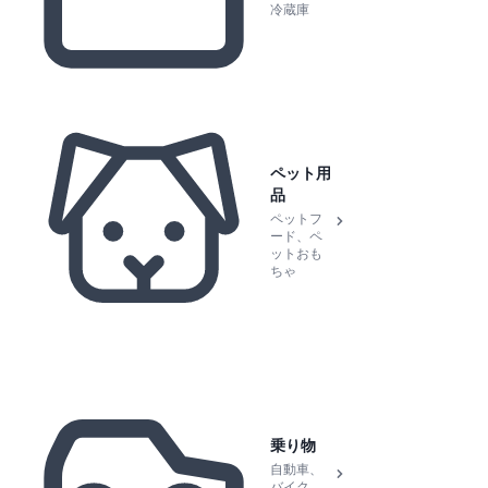
冷蔵庫
ペット用
品
ペットフ
ード、ペ
ットおも
ちゃ
乗り物
自動車、
バイク、