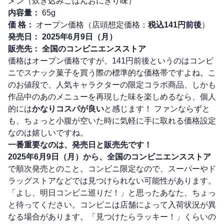
メン（炊き込みごはんおにぎり味）
内容量：
65g
価 格：
オープン価格（店頭想定価格：
税込141円前後
）
発売日：
2025年6月9日（月）
販売先：
全国のコンビニエンスストア
価格はオープン価格ですが、141円前後というのはコンビ
ニでスナック菓子を買う際の標準的な価格帯ですよね。こ
のお値段で、人気キャラクターの限定コラボ商品、しかも
作品中のあのメニューを再現した味を楽しめるなら、個人
的には
かなりコスパが良い
と感じます！ ファンならずと
も、ちょっと小腹が空いた時に気軽に手に取れる価格設定
なのは嬉しいですね。
一番重要なのは、発売日と販売先です！
2025年6月9日（月）から、全国のコンビニエンスストア
で順次発売とのこと。コンビニ限定なので、スーパーやド
ラッグストアなどでは見つけられない可能性があります。
「よし、明日コンビニ巡りだ！」と思ったあなた、ちょっ
と待ってください。コンビニは店舗によって入荷状況が異
なる場合があります。「見つけたらラッキー！」くらいの