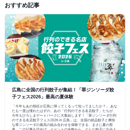
おすすめ記事
広島に全国の行列餃子が集結！「翠ジンソーダ餃
子フェス2026」最高の夏体験
「今年もあの熱狂が広島に帰ってくるって知ってましたか？」 あな
たも一度は憧れたはずの、あの「行列のできる名店餃子」たちが、
今年もひろしまゲートパークに大集結します！「翠ジンソーダ行列
のできる名店餃子フェス2026 in 広島」は、全国の絶品餃子と爽快
な翠ジンソーダの最高の組み合わせを体験できる、まさに夏の祭
典。この記事を読めば、イベントの全貌から、どんな餃子に出会え