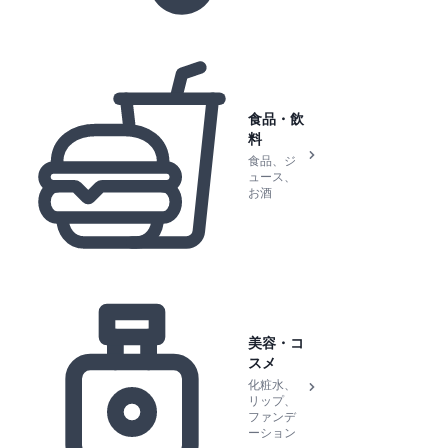
食品・飲
料
食品、ジ
ュース、
お酒
美容・コ
スメ
化粧水、
リップ、
ファンデ
ーション