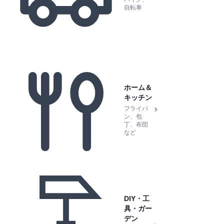
自転車
ホーム＆
キッチン
フライパ
ン、包
丁、布団
など
DIY・工
具・ガー
デン