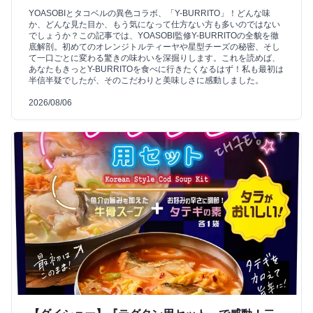
YOASOBIとタコベルの異色コラボ、「Y-BURRITO」！どんな味
か、どんな見た目か、もう気になって仕方ない方も多いのではない
でしょうか？この記事では、YOASOBI監修Y-BURRITOの全貌を徹
底解剖。初めてのオレンジトルティーヤや星型チーズの秘密、そし
て一口ごとに変わる驚きの味わいを深掘りします。これを読めば、
あなたもきっとY-BURRITOを食べに行きたくなるはず！私も最初は
半信半疑でしたが、そのこだわりと美味しさに感動しました。
2026/08/06