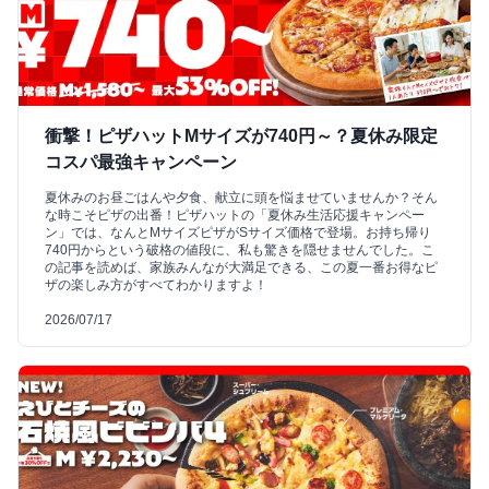
衝撃！ピザハットMサイズが740円～？夏休み限定
コスパ最強キャンペーン
夏休みのお昼ごはんや夕食、献立に頭を悩ませていませんか？そん
な時こそピザの出番！ピザハットの「夏休み生活応援キャンペー
ン」では、なんとMサイズピザがSサイズ価格で登場。お持ち帰り
740円からという破格の値段に、私も驚きを隠せませんでした。こ
の記事を読めば、家族みんなが大満足できる、この夏一番お得なピ
ザの楽しみ方がすべてわかりますよ！
2026/07/17