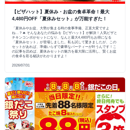
【ピザハット】夏休み・お盆の食卓革命！最大
4,480円OFF「夏休みセット」が万能すぎた！
「夏休みやお盆、大勢が集まる時の食事準備、正直大変ですよ
ね…？🔥 そんなあなたの悩みを【ピザハット】が解決！人気ピザと
チキンコンボがセットになり、なんと最大4,480円もお得になる
「夏休みセット」が登場しました。私も試して驚きましたが、この
セットがあれば、準備いらずで豪華なパーティーが叶うんです！こ
の記事を読めば、夏休みセットの魅力を最大限に活用し、賢くお盆
の食卓を彩る秘訣がわかりますよ！
2026/07/31