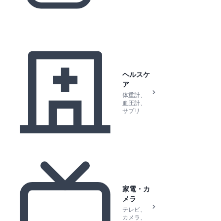
ヘルスケ
ア
体重計、
血圧計、
サプリ
家電・カ
メラ
テレビ、
カメラ、