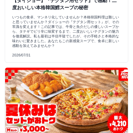
【ダイショー】『テグタン用セット』で感動！二
度おいしい本格韓国鱈スープの秘密
いつもの食卓、マンネリ化していませんか？本格韓国料理は難しい
と思っていませんか？ダイショーの『テグタン用セット』が、その
常識を変えます！この記事では、牛骨と魚介だしの優しいスープか
ら、タテギでピリ辛に味変するまで、二度おいしいテグタンの魅力
を徹底解説。私も最初は半信半疑でしたが、その手軽さと本格的な
味わいに驚きました。あなたもこの新感覚スープで、食卓に新しい
感動を加えてみませんか？
2026/07/31