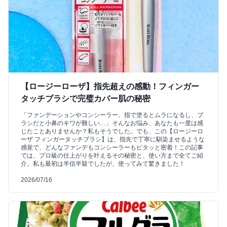
【ロージーローザ】指先超えの感動！フィンガー
タッチブラシで完璧カバー肌の秘密
「ファンデーションやコンシーラー、指で塗るとムラになるし、ブ
ラシだと小鼻のキワが難しい…」そんなお悩み、あなたも一度は感
じたことありませんか？私もそうでした。でも、この【ロージーロ
ーザ フィンガータッチブラシ】は、指先で丁寧に馴染ませるような
感覚で、どんなファンデもコンシーラーもピタッと密着！この記事
では、プロ級の仕上がりを叶えるその秘密と、使い方まで全てご紹
介。私も最初は半信半疑でしたが、使ってみて驚きました！
2026/07/16