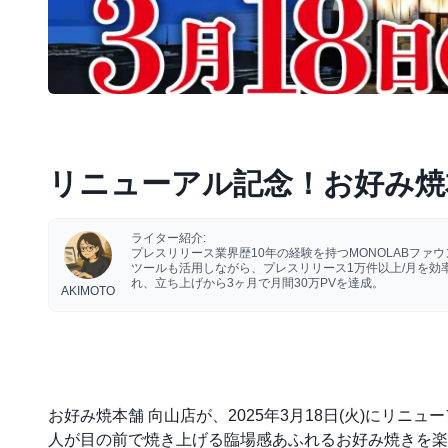
リニューアル記念！お好み焼
ライター紹介:
プレスリリース業界歴10年の経験を持つMONOLABフ
ツールも活用しながら、プレスリリース1万件以上/月を
れ、立ち上げから3ヶ月で月間30万PVを達成。
AKIMOTO
お好み焼本舗 向山店が、2025年3月18日(火)にリ
人が目の前で焼き上げる臨場感あふれるお好み焼きを楽