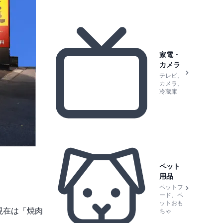
家電・
カメラ
テレビ、
カメラ、
冷蔵庫
ペット
用品
ペットフ
ード、ペ
ットおも
現在は「焼肉
ちゃ