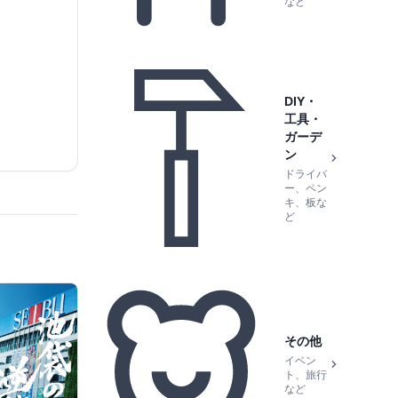
など
DIY・
工具・
ガーデ
ン
ドライバ
ー、ペン
キ、板な
ど
その他
イベン
ト、旅行
など