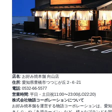
店名
: お好み焼本舗 向山店
住所
: 愛知県豊橋市つつじが丘２-６-21
電話
: 0532-66-5577
営業時間
: 平日・土日祝11:00〜23:00(LO22:20)
株式会社物語コーポレーションについて
お好み焼本舗を運営する物語コーポレーションは、愛知県
きんぐ」や「丸源ラーメン」など、様々なブランドを国