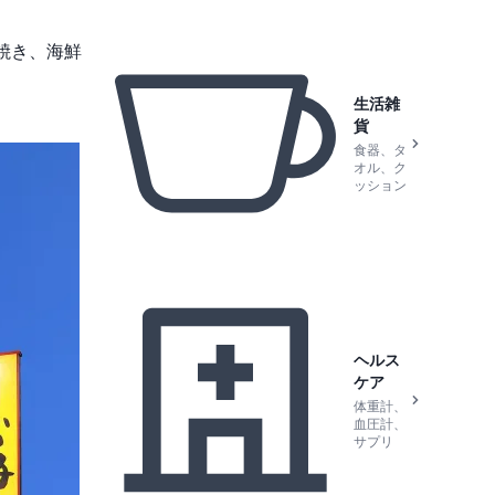
き焼き、海鮮
生活雑
貨
食器、タ
オル、ク
ッション
ヘルス
ケア
体重計、
血圧計、
サプリ