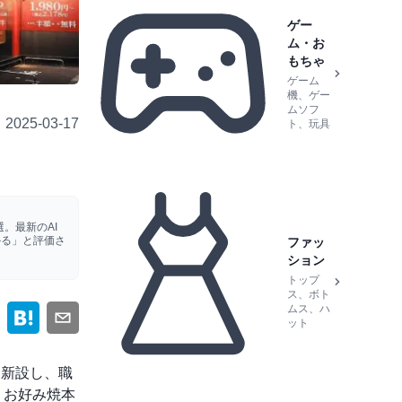
ゲー
ム・お
もちゃ
ゲーム
機、ゲー
ムソフ
2025-03-17
ト、玩具
。最新のAI
かる」と評価さ
ファッ
ション
トップ
ス、ボト
ムス、ハ
ット
を新設し、職
 お好み焼本