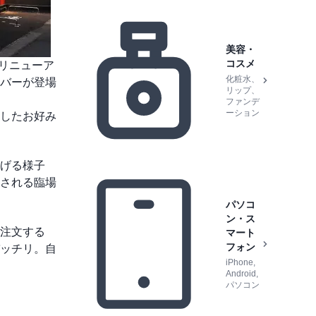
美容・
コスメ
てリニューア
化粧水、
バーが登場
リップ、
ファンデ
ーション
したお好み
げる様子
される臨場
パソコ
ン・ス
注文する
マート
フォン
ッチリ。自
iPhone,
Android,
パソコン