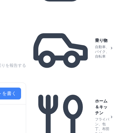
乗り物
自動車、
バイク、
自転車
誤りを報告する
トを書く
ホーム
＆キッ
チン
フライパ
ン、包
丁、布団