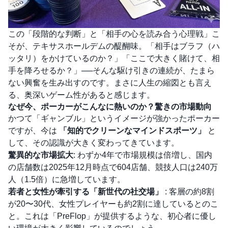
この「段階的な判断」と「相手の心を読み合う心理戦」こ
そが、テキサスホールデムの醍醐味。「相手はブラフ（ハ
ッタリ）をかけているのか？」「ここで大きく賭けて、相
手を降ろせるか？」──そんな駆け引きの連続が、たまら
ない興奮を生み出すのです。まさに人生の縮図とも言え
る、奥深いゲーム性があると感じます。
なぜ今、ポーカーがこんなに熱いのか？驚きの市場動向
かつて「ギャンブル」というイメージが強かったポーカー
ですが、今は
「知的でクリーンなマインドスポーツ」
と
して、その認識が大きく変わってきています。
驚異的な市場拡大
: わずか4年で市場規模は倍増し、国内
の店舗数は2025年12月時点で604店舗、競技人口は240万
人（1.5倍）に急増しています。
若者と女性が牽引する「新世代の社交場」
: 客層の約8割
が20〜30代、女性プレイヤーも約2割に達しているとのこ
と。これは「PreFlop」が提供するような、初心者に優し