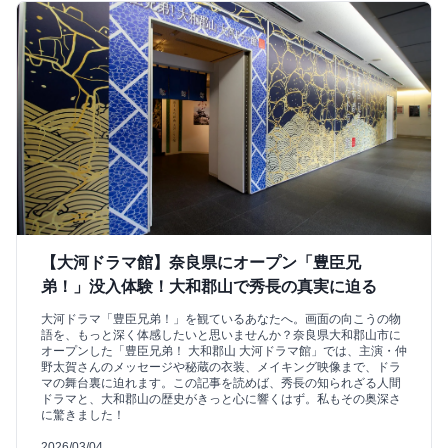
【大河ドラマ館】奈良県にオープン「豊臣兄
弟！」没入体験！大和郡山で秀長の真実に迫る
大河ドラマ「豊臣兄弟！」を観ているあなたへ。画面の向こうの物
語を、もっと深く体感したいと思いませんか？奈良県大和郡山市に
オープンした「豊臣兄弟！ 大和郡山 大河ドラマ館」では、主演・仲
野太賀さんのメッセージや秘蔵の衣装、メイキング映像まで、ドラ
マの舞台裏に迫れます。この記事を読めば、秀長の知られざる人間
ドラマと、大和郡山の歴史がきっと心に響くはず。私もその奥深さ
に驚きました！
2026/03/04