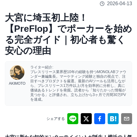
2026-04-13
大宮に埼玉初上陸！
【PreFlop】でポーカーを始め
る完全ガイド｜初心者も驚く
安心の理由
ライター紹介:
プレスリリース業界歴10年の経験を持つMONOLABファウ
ンダー兼編集長。マーケティング経験と独自の視点で、注
目すべきプロダクトを厳選。最新のAIツールも活用しなが
AKIMOTO
ら、プレスリリース1万件以上/月を効率的に分析し、真に
価値あるトレンドを発掘。読者から「知りたかった情報が
見つかる」と評価され、立ち上げから3ヶ月で月間30万PV
を達成。
シェアする