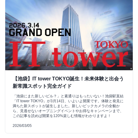
【池袋】IT tower TOKYO誕生！未来体験と出会う
新常識スポット完全ガイド
「池袋にまた新しいビル？」と素通りはもったいない！池袋駅直結
「IT tower TOKYO」が3月14日、いよいよ開業です。体験と発見に
満ちた新スポットが誕生しました。新しいビックカメラの全貌か
ら、見逃せないオープニングイベントやお得なキャンペーンまで、
この記事を読めば開業を120%楽しむ情報がわかりますよ！
2026/03/05