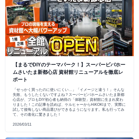
【まるでDIYのテーマパーク！】スーパービバホー
ムさいたま新都心店 資材館リニューアルを徹底レ
ポート
「せっかく買ったのに使いにくい…」「イメージと違う！」そんな
失敗、もうしたくないですよね？スーパービバホームさいたま新都
心店が、プロもDIY初心者も納得の「体験型」資材館に生まれ変わ
りました！この記事を読めば、ケルヒャーからHiKOKIまで、実際に
試して後悔しない商品選びができるようになります。私も行ってみ
て、その進化に驚きました！
2026/03/11