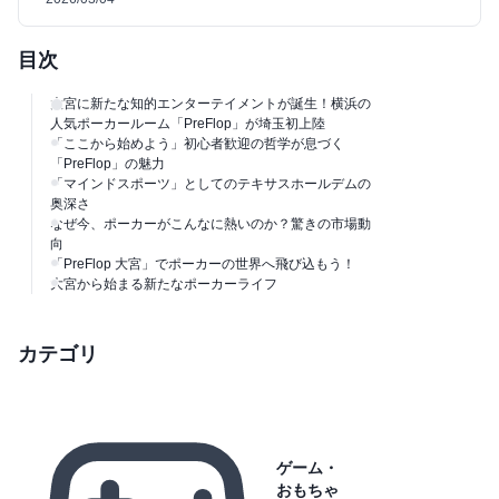
目次
大宮に新たな知的エンターテイメントが誕生！横浜の
人気ポーカールーム「PreFlop」が埼玉初上陸
「ここから始めよう」初心者歓迎の哲学が息づく
「PreFlop」の魅力
「マインドスポーツ」としてのテキサスホールデムの
奥深さ
なぜ今、ポーカーがこんなに熱いのか？驚きの市場動
向
「PreFlop 大宮」でポーカーの世界へ飛び込もう！
大宮から始まる新たなポーカーライフ
カテゴリ
ゲーム・
おもちゃ