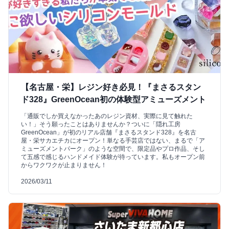
【名古屋・栄】レジン好き必見！『まさるスタン
ド328』GreenOcean初の体験型アミューズメント
「通販でしか買えなかったあのレジン資材、実際に見て触れた
い！」そう願ったことはありませんか？ついに「隠れ工房
GreenOcean」が初のリアル店舗『まさるスタンド328』を名古
屋・栄サカエチカにオープン！単なる手芸店ではない、まるで「ア
ミューズメントパーク」のような空間で、限定品やプロ作品、そし
て五感で感じるハンドメイド体験が待っています。私もオープン前
からワクワクが止まりません！
2026/03/11