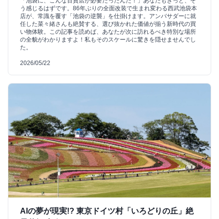
「池袋に、こんな百貨店が必要だったんだ！」あなたもきっと、そ
う感じるはずです。86年ぶりの全面改装で生まれ変わる西武池袋本
店が、常識を覆す「池袋の逆襲」を仕掛けます。アンバサダーに就
任した菜々緒さんも絶賛する、選び抜かれた価値が揃う新時代の買
い物体験。この記事を読めば、あなたが次に訪れるべき特別な場所
の全貌がわかりますよ！私もそのスケールに驚きを隠せませんでし
た。
2026/05/22
AIの夢が現実!? 東京ドイツ村「いろどりの丘」絶