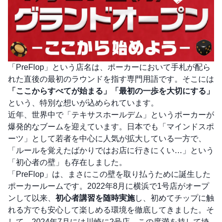
「PreFlop」という店名は、ポーカーにおいて手札が配ら
れた直後の最初のラウンドを指す専門用語です。そこには
「ここからすべてが始まる」「最初の一歩を大切にする」
という、特別な想いが込められています。
近年、世界中で「テキサスホールデム」というポーカーが
爆発的なブームを迎えています。日本でも「マインドスポ
ーツ」として若者を中心に人気が拡大している一方で、
「ルールを覚えたばかりではお店に行きにくい…」という
「初心者の壁」も存在しました。
「PreFlop」は、まさにこの壁を取り払うために誕生した
ポーカールームです。2022年8月に横浜で1号店がオープ
ンして以来、
初心者講習を随時実施
し、初めてチップに触
れる方でも安心して楽しめる環境を徹底してきました。そ
して、2024年7月には川崎に2号店、この度満を持して埼