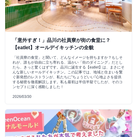
「意外すぎ！」品川の社員寮が街の食堂に？
【eatlet】オールデイキッチンの全貌
「社員寮の食堂」と聞いて、どんなイメージを持ちますか？もしそ
れが、誰もが自由に立ち寄れる、温かい「街のダイニング」だとし
たら、きっと驚くはずです。品川に誕生する【eatlet】は、まさにそ
んな新しいオールデイキッチン。この記事では、地域と住まいを繋
ぐ新発想のレストランが、私たちに”ちょうどいい”心地よさを提供
する秘密を徹底解説します。私も最初は半信半疑でしたが、そのコ
ンセプトに深く感動しました！
2026/03/30