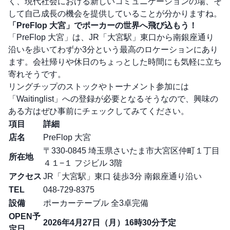
く、現代社会における新しいコミュニケーションの場、そ
して自己成長の機会を提供していることが分かりますね。
「PreFlop 大宮」でポーカーの世界へ飛び込もう！
「PreFlop 大宮」は、JR「大宮駅」東口から南銀座通り
沿いを歩いてわずか3分という最高のロケーションにあり
ます。会社帰りや休日のちょっとした時間にも気軽に立ち
寄れそうです。
リングチップのストックやトーナメント参加には
「Waitinglist」への登録が必要となるそうなので、興味の
ある方はぜひ事前にチェックしてみてください。
項目
詳細
店名
PreFlop 大宮
〒330-0845 埼玉県さいたま市大宮区仲町１丁目
所在地
４１−１ フジビル 3階
アクセス
JR「大宮駅」東口 徒歩3分 南銀座通り沿い
TEL
048-729-8375
設備
ポーカーテーブル 全3卓完備
OPEN予
2026年4月27日（月）16時30分予定
定日