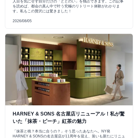
人目を気にせず自分だけの「ととのい」を独占できます。この記事
を読めば、都会の真ん中で叶う究極のリトリート体験がわかりま
す。私もこの贅沢には驚きました！
2026/08/05
HARNEY & SONS 名古屋店リニューアル！私が驚
いた「抹茶・ピーチ」紅茶の魅力
「抹茶と桃？本当に合うの？」そう思ったあなたへ。NY発
HARNEY & SONSの名古屋店が11周年を迎え、装いも新たにリニュ