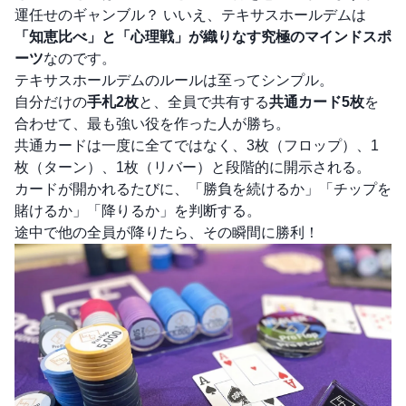
運任せのギャンブル？ いいえ、テキサスホールデムは
「知恵比べ」と「心理戦」が織りなす究極のマインドスポ
ーツ
なのです。
テキサスホールデムのルールは至ってシンプル。
自分だけの
手札2枚
と、全員で共有する
共通カード5枚
を
合わせて、最も強い役を作った人が勝ち。
共通カードは一度に全てではなく、3枚（フロップ）、1
枚（ターン）、1枚（リバー）と段階的に開示される。
カードが開かれるたびに、「勝負を続けるか」「チップを
賭けるか」「降りるか」を判断する。
途中で他の全員が降りたら、その瞬間に勝利！