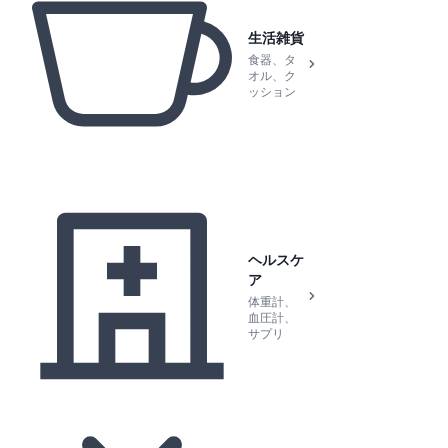
生活雑貨
食器、タ
オル、ク
ッション
ヘルスケ
ア
体重計、
血圧計、
サプリ