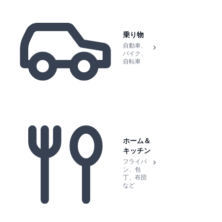
乗り物
自動車、
バイク、
自転車
ホーム＆
キッチン
フライパ
ン、包
丁、布団
など