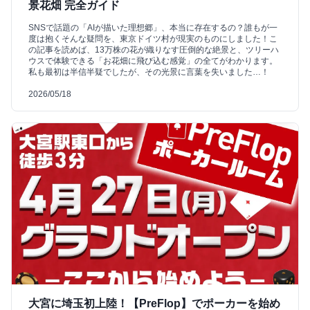
景花畑 完全ガイド
SNSで話題の「AIが描いた理想郷」、本当に存在するの？誰もが一
度は抱くそんな疑問を、東京ドイツ村が現実のものにしました！こ
の記事を読めば、13万株の花が織りなす圧倒的な絶景と、ツリーハ
ウスで体験できる「お花畑に飛び込む感覚」の全てがわかります。
私も最初は半信半疑でしたが、その光景に言葉を失いました…！
2026/05/18
大宮に埼玉初上陸！【PreFlop】でポーカーを始め