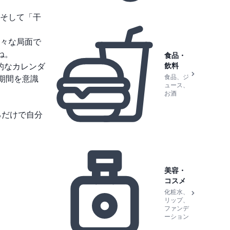
そして「干
々な局面で
ね。
食品・
飲料
的なカレンダ
食品、ジ
期間を意識
ュース、
お酒
るだけで自分
美容・
コスメ
化粧水、
リップ、
ファンデ
ーション