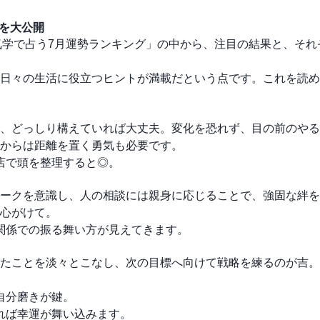
グを大公開
星気学で占う7月運勢ランキング」の中から、注目の結果と、そ
日々の生活に役立つヒントが満載だという点です。これを読め
、どっしり構えていれば大丈夫。変化を恐れず、目の前のやる
からは距離を置く勇気も必要です。
ド店で頭を整理すると◎。
ークを意識し、人の相談には親身に応じることで、強固な絆を
心がけて。
間関係での振る舞い方が見えてきます。
たことを淡々とこなし、次の目標へ向けて戦略を練るのが吉。
自分磨きが鍵。
えれば幸運が舞い込みます。