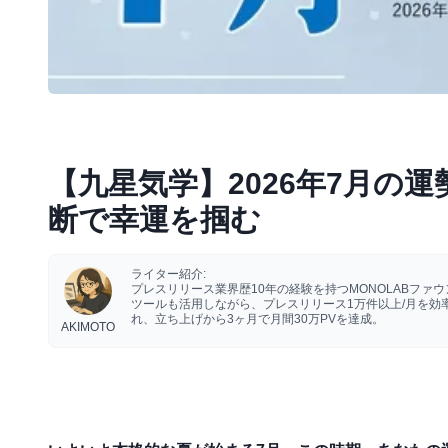
【九星気学】2026年7月の運
断で幸運を掴む
ライター紹介:
プレスリリース業界歴10年の経験を持つMONOLABフ
ツールも活用しながら、プレスリリース1万件以上/月を
れ、立ち上げから3ヶ月で月間30万PVを達成。
AKIMOTO