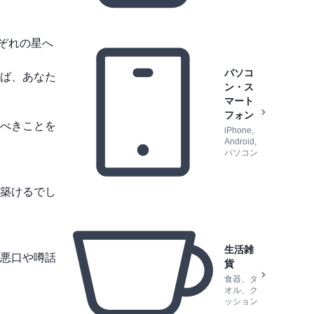
れぞれの星へ
パソコ
ば、あなた
ン・ス
マート
フォン
べきことを
iPhone,
Android,
パソコン
築けるでし
生活雑
悪口や噂話
貨
食器、タ
オル、ク
ッション