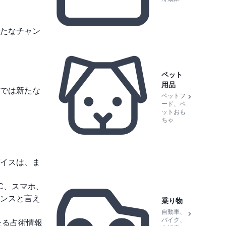
たなチャン
ペット
用品
では新たな
ペットフ
ード、ペ
ットおも
ちゃ
イスは、ま
C、スマホ、
ンスと言え
乗り物
自動車、
バイク、
たる占術情報