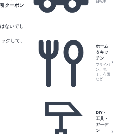
自転車
引クーポン
はないでし
ェックして、
ホーム
＆キッ
チン
フライパ
ン、包
丁、布団
など
DIY・
工具・
ガーデ
ン