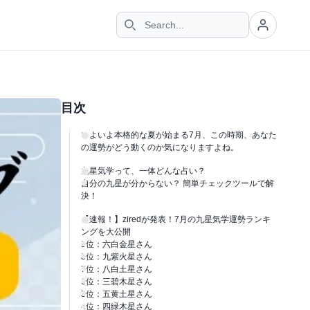
目次
いよいよ本格的な夏が始まる7月、この時期、あなた
の運勢がどう動くのか気になりますよね。
九星気学って、一体どんな占い？
自分の九星が分からない？ 簡単チェックツールで解
決！
【速報！】ziredが発表！7月の九星気学運勢ランキ
ングを大公開
9位：六白金星さん
8位：九紫火星さん
7位：八白土星さん
6位：三碧木星さん
5位：五黄土星さん
4位：四緑木星さん