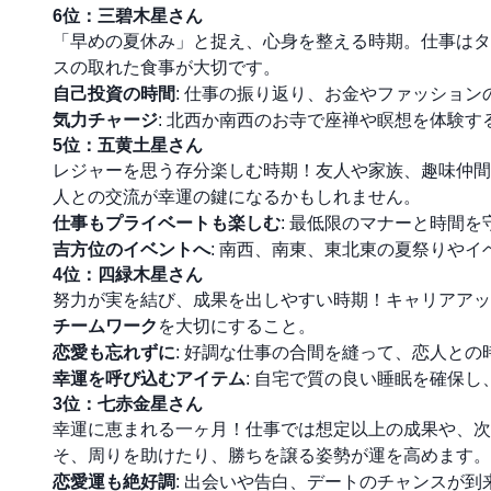
6位：三碧木星さん
「早めの夏休み」と捉え、心身を整える時期。仕事はタ
スの取れた食事が大切です。
自己投資の時間
: 仕事の振り返り、お金やファッショ
気力チャージ
: 北西か南西のお寺で座禅や瞑想を体験す
5位：五黄土星さん
レジャーを思う存分楽しむ時期！友人や家族、趣味仲間
人との交流が幸運の鍵になるかもしれません。
仕事もプライベートも楽しむ
: 最低限のマナーと時間
吉方位のイベントへ
: 南西、南東、東北東の夏祭りや
4位：四緑木星さん
努力が実を結び、成果を出しやすい時期！キャリアアッ
チームワーク
を大切にすること。
恋愛も忘れずに
: 好調な仕事の合間を縫って、恋人と
幸運を呼び込むアイテム
: 自宅で質の良い睡眠を確保
3位：七赤金星さん
幸運に恵まれる一ヶ月！仕事では想定以上の成果や、次
そ、周りを助けたり、勝ちを譲る姿勢が運を高めます。
恋愛運も絶好調
: 出会いや告白、デートのチャンスが到