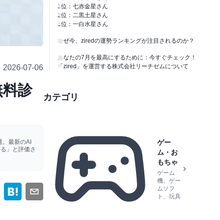
3位：七赤金星さん
2位：二黒土星さん
1位：一白水星さん
なぜ今、ziredの運勢ランキングが注目されるのか？
あなたの7月を最高にするために：今すぐチェック！
「zired」を運営する株式会社リーチゼムについて
2026-07-06
無料診
カテゴリ
。最新のAI
ゲー
かる」と評価さ
ム・お
もちゃ
ゲーム
機、ゲー
ムソフ
ト、玩具