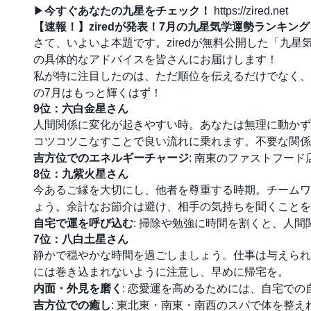
▶︎
今すぐあなたの九星をチェック！
https://zired.net
【速報！】ziredが発表！7月の九星気学運勢ランキン
さて、いよいよ本題です。ziredが無料公開した「九
の具体的なアドバイスを皆さんにお届けします！
私が特に注目したのは、ただ順位を伝えるだけでなく、
の7月はもっと輝くはず！
9位：六白金星さん
人間関係に変化が起きやすい時。あなたは無理に動かず
コツコツこなすことで良い流れに乗れます。不要な関係
吉方位でのエネルギーチャージ
: 南東のファストフー
8位：九紫火星さん
今あるご縁を大切にし、他者を尊重する時期。チームワ
ょう。余計なお節介は避け、相手の気持ちを聞くことを
自宅で運を呼び込む
: 掃除や勉強に時間を割くと、人
7位：八白土星さん
静かで穏やかな時間を過ごしましょう。仕事は与えられ
には巻き込まれないように注意し、早めに帰宅を。
内面・外見を磨く
: 恋愛運を高めるためには、自宅での
吉方位での癒し
: 東北東・南東・南西のスパで体を整