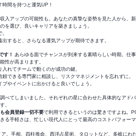
す時間を持つと運気UP！
収入アップの可能性も。あなたの真摯な姿勢を見た人から、新
のを選び、良いキャリアを築きましょう。
で。
で遠出すると、さらなる運気アップが期待できます。
です！
あらゆる面でチャンスが到来する素晴らしい時期。仕事
能性が高まります。
取り入れてチームで動くのが成功の鍵。
。信頼できる専門家に相談し、リスクマネジメントを忘れずに。
ライブやイベントに出かけると良いでしょう。
調べてしまいました。それぞれの星に合わせた具体的なアドバ
す。
も会員登録一切不要
で利用できるというのは驚きですよね。P
きる手軽さは、忙しい現代人にとって最高のコストパフォーマ
メディア。手相、四柱推命、西洋占星術、タロットなど、多岐にわ