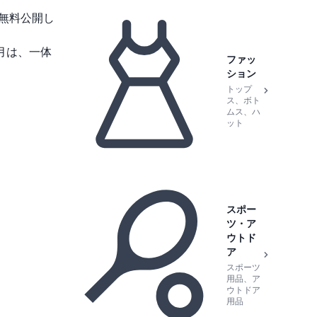
無料公開し
月は、一体
ファッ
ション
トップ
ス、ボト
ムス、ハ
ット
スポー
ツ・ア
ウトド
ア
スポーツ
用品、ア
ウトドア
用品