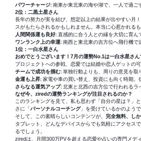
パワーチャージ
: 南東か東北東の海や湖で、一人で過ご
2位：二黒土星さん
長年の努力が実を結び、想定以上の結果が出やすい月！
スがもたらされるかもしれません。本当に心惹かれるも
人間関係運も良好
: 直感的に合う人との縁を大切に育ん
ワンランク上の幸運
: 南西と東北東の吉方位へ飛行機
1位：一白水星さん
おめでとうございます！7月の運勢No.1は一白水星さん
プロジェクトへの参戦、恋愛では結婚や恋人ゲットの可
チームで成功を掴む
: 単独行動よりも、周りの意見を
金運も上昇
: 家電や車の買い替え、投資にも向く時期
さらなる運気アップ
: 北東と北西の吉方位で行われる
なぜ今、ziredの運勢ランキングが注目されるのか？
このランキングを見て、私も思わず「自分の星は？」と
さに「
パーソナルコーチング
」を受けているかのようで
そして、この素晴らしいコンテンツが、
完全無料、しか
タブレット、どんなデバイスからでも気軽にアクセスで
るでしょう。
ziredは、月間300万PVを超える恋愛や占いの専門