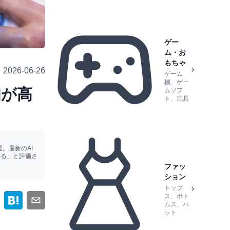
ゲー
ム・お
もちゃ
2026-06-26
ゲーム
機、ゲー
Iが高
ムソフ
ト、玩具
。最新のAI
かる」と評価さ
ファッ
ション
トップ
ス、ボト
ムス、ハ
ット