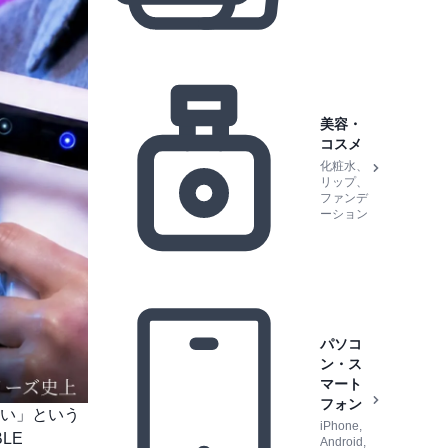
美容・
コスメ
化粧水、
リップ、
ファンデ
ーション
パソコ
ン・ス
マート
フォン
い」という
iPhone,
LE
Android,