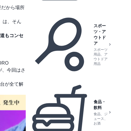
要だから場所
」
は、そん
スポー
ツ・ア
道もコンセ
ウトド
ア
スポーツ
用品、ア
ウトドア
DRO
用品
が、今回はさ
台が全て解
食品・
飲料
食品、ジ
ュース、
お酒