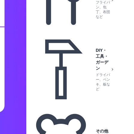
フライパ
ン、包
丁、布団
など
DIY・
工具・
ガーデ
ン
ドライバ
ー、ペン
キ、板な
ど
その他