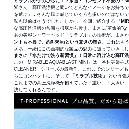
ミラブルが手のひらに！？水道・コンセント不要の「MIRAB
皆さん、高圧洗浄機と聞いてどんなイメージをお持ちで
を選ぶ」…そんな風に感じている方も多いのではないで
私も以前はそうでした。しかし、今回ご紹介する
「MI
な高圧洗浄機の常識を根底から覆す、まさに“革命的”
あの美容シャワーヘッド「ミラブル」の技術が、まさか
ントも不要
で、
約0.86kgという驚きの軽さ
。これはも
さあ、一緒にこの画期的な製品の魅力に迫っていきまし
まさに「水だけで洗う新習慣」！日常に溶け込む高圧洗
この「MIRABLE AQUABLAST MINI」は、谷村実業
CLEANER」シリーズの最新作。これまでのシリーズ
らにコンパクトに、そして
「ミラブル技術」
という強
これまでの高圧洗浄機が抱えていた「重い」「大きい」
決してくれるんです。