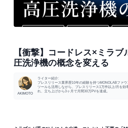
【衝撃】コードレス×ミラブル！MI
圧洗浄機の概念を変える
ライター紹介:
プレスリリース業界歴10年の経験を持つMONOLABフ
ツールも活用しながら、プレスリリース1万件以上/月を
れ、立ち上げから3ヶ月で月間30万PVを達成。
AKIMOTO