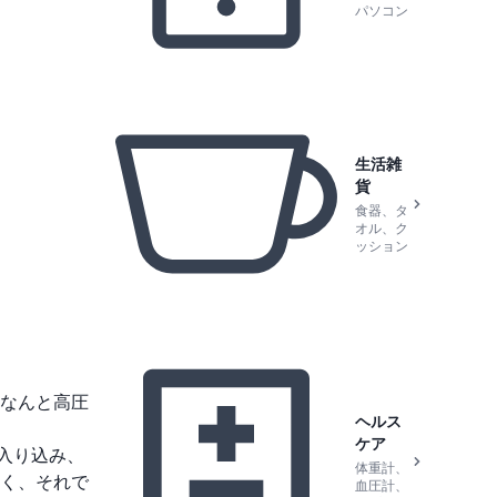
パソコン
生活雑
貨
食器、タ
オル、ク
ッション
なんと高圧
ヘルス
ケア
に入り込み、
体重計、
く、それで
血圧計、