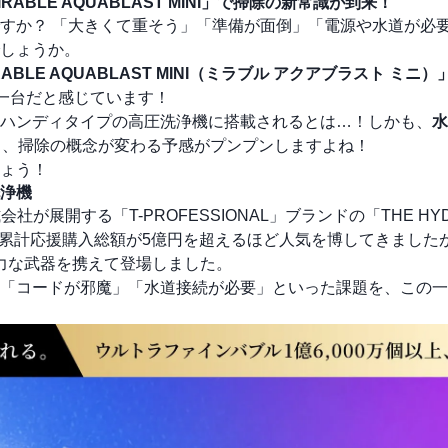
LE AQUABLAST MINI」で掃除の新常識が到来！
すか？ 「大きくて重そう」「準備が面倒」「電源や水道が必
しょうか。
RABLE AQUABLAST MINI（ミラブル アクアブラスト ミニ）
な一台だと感じています！
ハンディタイプの高圧洗浄機に搭載されるとは…！しかも、
水
う、掃除の概念が変わる予感がプンプンしますよね！
ょう！
浄機
株式会社が展開する「T-PROFESSIONAL」ブランドの「THE HY
も累計応援購入総額が5億円を超えるほど人気を博してきました
力な武器を携えて登場しました。
「コードが邪魔」「水道接続が必要」といった課題を、この一