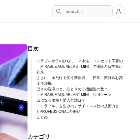
目次
ミラブルが手のひらに！？水道・コンセント不要の
「MIRABLE AQUABLAST MINI」で掃除の新常識が
到来！
まさに「水だけで洗う新習慣」！日常に溶け込む高
圧洗浄機
驚きの洗浄力と、心ときめく機能性の数々
「MIRABLE AQUABLAST MINI」活用シーン
気になる価格と購入方法は？
「ミラブル」を生み出すサイエンス社の技術力と、
T-PROFESSIONALの挑戦
まとめ
カテゴリ