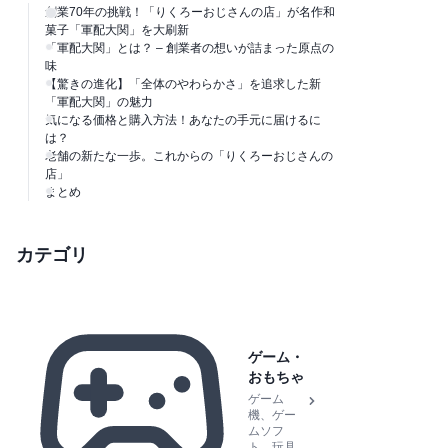
創業70年の挑戦！「りくろーおじさんの店」が名作和
菓子「軍配大関」を大刷新
「軍配大関」とは？ – 創業者の想いが詰まった原点の
味
【驚きの進化】「全体のやわらかさ」を追求した新
「軍配大関」の魅力
気になる価格と購入方法！あなたの手元に届けるに
は？
老舗の新たな一歩。これからの「りくろーおじさんの
店」
まとめ
カテゴリ
ゲーム・
おもちゃ
ゲーム
機、ゲー
ムソフ
ト、玩具