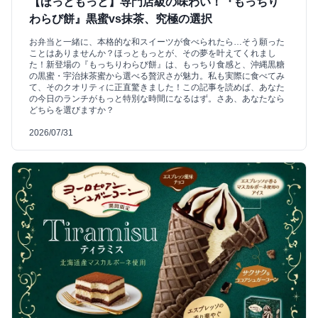
【ほっともっと】専門店級の味わい！『もっちり
わらび餅』黒蜜vs抹茶、究極の選択
お弁当と一緒に、本格的な和スイーツが食べられたら…そう願った
ことはありませんか？ほっともっとが、その夢を叶えてくれまし
た！新登場の『もっちりわらび餅』は、もっちり食感と、沖縄黒糖
の黒蜜・宇治抹茶蜜から選べる贅沢さが魅力。私も実際に食べてみ
て、そのクオリティに正直驚きました！この記事を読めば、あなた
の今日のランチがもっと特別な時間になるはず。さあ、あなたなら
どちらを選びますか？
2026/07/31