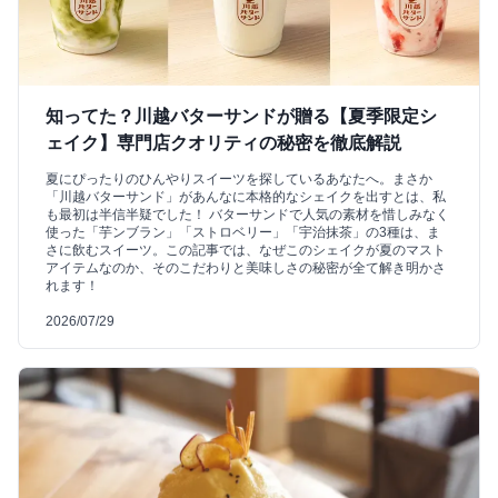
知ってた？川越バターサンドが贈る【夏季限定シ
ェイク】専門店クオリティの秘密を徹底解説
夏にぴったりのひんやりスイーツを探しているあなたへ。まさか
「川越バターサンド」があんなに本格的なシェイクを出すとは、私
も最初は半信半疑でした！ バターサンドで人気の素材を惜しみなく
使った「芋ンブラン」「ストロベリー」「宇治抹茶」の3種は、ま
さに飲むスイーツ。この記事では、なぜこのシェイクが夏のマスト
アイテムなのか、そのこだわりと美味しさの秘密が全て解き明かさ
れます！
2026/07/29