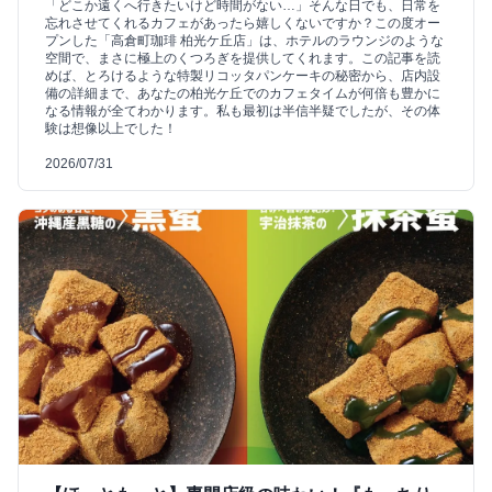
「どこか遠くへ行きたいけど時間がない…」そんな日でも、日常を
忘れさせてくれるカフェがあったら嬉しくないですか？この度オー
プンした「高倉町珈琲 柏光ケ丘店」は、ホテルのラウンジのような
空間で、まさに極上のくつろぎを提供してくれます。この記事を読
めば、とろけるような特製リコッタパンケーキの秘密から、店内設
備の詳細まで、あなたの柏光ケ丘でのカフェタイムが何倍も豊かに
なる情報が全てわかります。私も最初は半信半疑でしたが、その体
験は想像以上でした！
2026/07/31