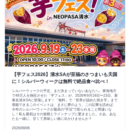
【芋フェス2026】清水SAが至福のさつまいも天国
に！シルバーウィークは無料で絶品食べ比べ！
シルバーウィークの予定、まだ決まっていないあなたへ。東海地方
で48万人を熱狂させた「芋フェス」が、2026年9月19日〜23日、新
東名清水SAに登場します！「無料」で「世界が認めた焼き芋」まで
堪能できるこのイベントは、まさに夢のよう。この記事を読めば、
今年のシルバーウィークが最高の”芋活”で彩られること間違いな
し！私も最初はその規模とラインナップに驚きました。さあ、あな
たも一緒に、甘くて美味しい旅に出かけませんか？
2026/08/06