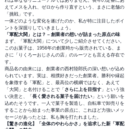
れは単なるリニューアルではありません。長年の定番にあ
えてメスを入れ、ゼロから作り直すという、まさに老舗の
「挑戦」です。
一体どのような変化を遂げたのか、私が特に注目したポイ
ントを深掘りしていきましょう。
「軍配大関」とは？ – 創業者の想いが詰まった原点の味
まず、「軍配大関」について少しご紹介させてください。
このお菓子は、1956年の創業時から販売されている、ま
さに「りくろーおじさんの店」のルーツとも言える存在で
す。
商品名の由来には、創業者の西村陸郎氏の深い想いが込め
られています。実は、相撲好きだった創業者。勝利や縁起
を象徴する「軍配」と、最高位の横綱ではなく、あえて
「大関」と名付けることで「
さらに上を目指す
」という強
い決意と、「
長く愛される菓子を届けたい
」という願いを
込めたそうです。一人で菓子を製造し、自転車で卸売りを
することから始まった事業の原点に、これほど力強いメッ
セージがあったとは、私も胸を打たれました。
【驚きの進化】「全体のやわらかさ」を追求した新「軍配