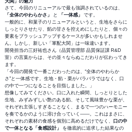
大関」の魅力
さて、今回のリニューアルで最も強調されているのは、
「全体のやわらかさ」
と
「一体感」
です。
一般的に、和菓子のリニューアルというと、生地をさらに
しっとりさせたり、餡の甘さを控えめにしたりと、個々の
要素をブラッシュアップするケースが多いかもしれませ
ん。しかし、新しい「軍配大関」は一味違います。
開発担当の三好祐也さん（品質管理部 品質保証課 R&D
室）の言葉からは、その並々ならぬこだわりが伝わってき
ます。
「今回の開発で一番こだわったのは、“全体のやわらか
さ”と一体感です。生地・餡・栗がバラバラではなく、口
の中で一つになることを目指しました。」
想像してみてください。口に入れた瞬間、しっとりとした
生地、みずみずしい艶のある餡、そして風味豊かな栗が、
それぞれ主張しすぎることなく、まるで一つのハーモニー
を奏でるかのように溶け合っていく――。これはまさに、
それぞれの素材の食感を個別に高めるだけでなく、
口の中
で一体となる「食感設計」
を徹底的に追求した結果なの