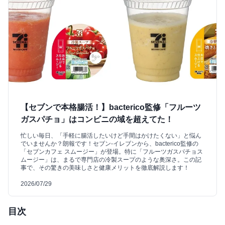
【セブンで本格腸活！】bacterico監修「フルーツ
ガスパチョ」はコンビニの域を超えてた！
忙しい毎日、「手軽に腸活したいけど手間はかけたくない」と悩ん
でいませんか？朗報です！セブン‐イレブンから、bacterico監修の
「セブンカフェ スムージー」が登場。特に「フルーツガスパチョス
ムージー」は、まるで専門店の冷製スープのような奥深さ。この記
事で、その驚きの美味しさと健康メリットを徹底解説します！
2026/07/29
目次