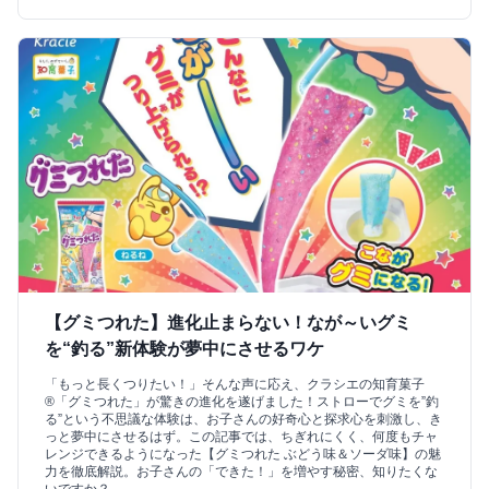
【グミつれた】進化止まらない！なが～いグミ
を“釣る”新体験が夢中にさせるワケ
「もっと長くつりたい！」そんな声に応え、クラシエの知育菓子
®「グミつれた」が驚きの進化を遂げました！ストローでグミを”釣
る”という不思議な体験は、お子さんの好奇心と探求心を刺激し、き
っと夢中にさせるはず。この記事では、ちぎれにくく、何度もチャ
レンジできるようになった【グミつれた ぶどう味＆ソーダ味】の魅
力を徹底解説。お子さんの「できた！」を増やす秘密、知りたくな
いですか？