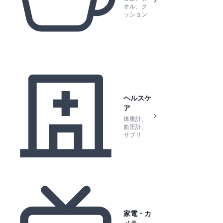
オル、ク
ッション
ヘルスケ
ア
体重計、
血圧計、
サプリ
家電・カ