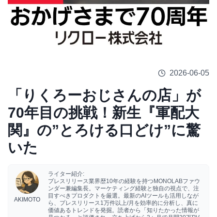
2026-06-05
「りくろーおじさんの店」が
70年目の挑戦！新生『軍配大
関』の”とろける口どけ”に驚
いた
ライター紹介:
プレスリリース業界歴10年の経験を持つMONOLABファウ
ンダー兼編集長。マーケティング経験と独自の視点で、注
目すべきプロダクトを厳選。最新のAIツールも活用しなが
AKIMOTO
ら、プレスリリース1万件以上/月を効率的に分析し、真に
価値あるトレンドを発掘。読者から「知りたかった情報が