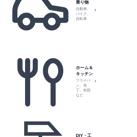
乗り物
自動車、
バイク、
自転車
ホーム＆
キッチン
フライパ
ン、包
丁、布団
など
DIY・工