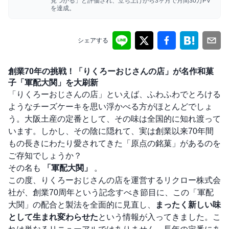
見つかる」と評価され、立ち上げから3ヶ月で月間30万PV
を達成。
シェアする
創業70年の挑戦！「りくろーおじさんの店」が名作和菓
子「軍配大関」を大刷新
「りくろーおじさんの店」といえば、ふわふわでとろける
ようなチーズケーキを思い浮かべる方がほとんどでしょ
う。大阪土産の定番として、その味は全国的に知れ渡って
います。しかし、その陰に隠れて、実は創業以来70年間
もの長きにわたり愛されてきた「原点の銘菓」があるのを
ご存知でしょうか？
その名も
「軍配大関」
。
この度、りくろーおじさんの店を運営するリクロー株式会
社が、創業70周年という記念すべき節目に、この「軍配
大関」の配合と製法を全面的に見直し、
まったく新しい味
として生まれ変わらせた
という情報が入ってきました。こ