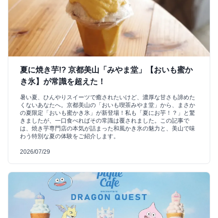
夏に焼き芋!? 京都美山「みやま堂」【おいも蜜か
き氷】が常識を超えた！
暑い夏、ひんやりスイーツで癒されたいけど、濃厚な甘さも諦めた
くないあなたへ。京都美山の「おいも喫茶みやま堂」から、まさか
の夏限定「おいも蜜かき氷」が新登場！私も「夏にお芋！？」と驚
きましたが、一口食べればその常識は覆されました。この記事で
は、焼き芋専門店の本気が詰まった和風かき氷の魅力と、美山で味
わう特別な夏の体験をご紹介します。
2026/07/29