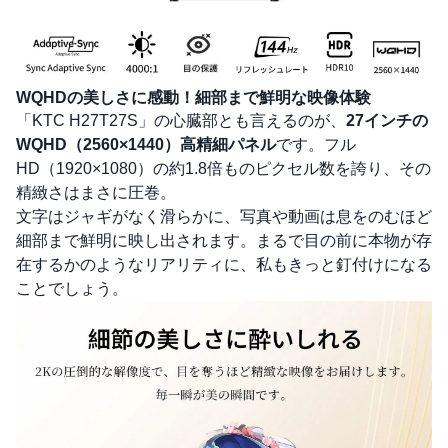
WQHDの美しさに感動！細部まで鮮明な映像体験
「KTC H27T27S」の心臓部とも言えるのが、
27インチの
WQHD（2560×1440）高精細パネル
です。フル
HD（1920×1080）の約1.8倍ものピクセル数を誇り、その
精緻さはまさに圧巻。
文字はジャギがなく滑らかに、写真や動画は息をのむほど
細部まで鮮明に映し出されます。まるで目の前に本物が存
在するかのようなリアリティに、私もきっと釘付けになる
ことでしょう。