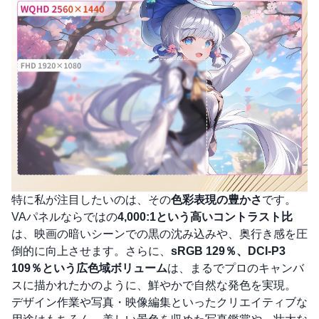
特に私が注目したいのは、その
色彩表現の豊かさ
です。
VAパネルならではの
4,000:1という高いコントラスト比
は、映画の暗いシーンでの黒の沈み込みや、奥行き感を圧
倒的に向上させます。さらに、
sRGB 129％、DCI-P3
109％という広色域ボリューム
は、まるでプロのキャンバ
スに描かれたかのように、鮮やかで自然な発色を実現。
デザイン作業や写真・映像編集といったクリエイティブな