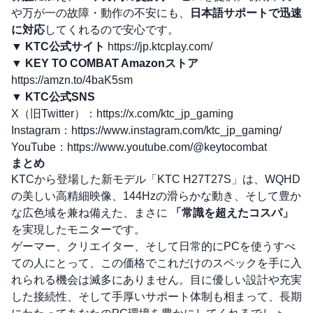
や万が一の故障・動作の不安にも、
日本語サポートで迅速
に対応
してくれるので安心です。
▼
KTC公式サイト
https://jp.ktcplay.com/
▼
KEY TO COMBAT Amazonストア
https://amzn.to/4baK5sm
▼
KTC公式SNS
X（旧Twitter）：
https://x.com/ktc_jp_gaming
Instagram：
https://www.instagram.com/ktc_jp_gaming/
YouTube：
https://www.youtube.com/@keytocombat
まとめ
KTCから登場した新モデル「KTC H27T27S」は、WQHD
の美しい高精細映像、144Hzの滑らかな動き、そして豊か
な広色域を兼ね備えた、まさに
「常識を超えたコスパ」
を実現したモニターです。
ゲーマー、クリエイター、そして日常的にPCを使うすべ
ての人にとって、この価格でこれだけのスペックを手に入
れられる機会は滅多にありません。目に優しい設計や充実
した接続性、そして手厚いサポート体制も相まって、長期