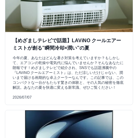
【めざましテレビで話題】LAViNO クールエアー
ミストが創る”瞬間冷却×潤い”の夏
今年の夏、あなたはどんな暑さ対策を考えていますか？もしかし
て、エアコンの乾燥や電気代に悩んでいませんか？そんなあなたに
朗報です！めざましテレビで紹介され、SNSでも話題沸騰中の
『LAViNO クールエアーミスト』は、ただ涼しいだけじゃない、潤
いまで届ける画期的な卓上クーラーなんです。この記事では、この
コンパクトな一台がもたらす驚きの体験と、その人気の秘密を徹底
解説。あなたの夏を快適に変える新常識、ぜひご覧ください！
2026/07/07