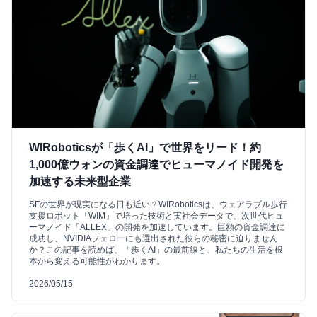
WIRoboticsが「歩くAI」で世界をリード！約
1,000億ウォンの資金調達でヒューマノイド開発を
加速する未来型企業
SFの世界が現実になる日も近い？WIRoboticsは、ウェアラブル歩行
支援ロボット「WIM」で培った技術と実社会データで、次世代ヒュ
ーマノイド「ALLEX」の開発を加速しています。巨額の資金調達に
成功し、NVIDIAフェローにも選出された彼らの秘密に迫りません
か？この記事を読めば、「歩くAI」の最前線と、私たちの生活を根
本から変える可能性がわかります。
2026/05/15