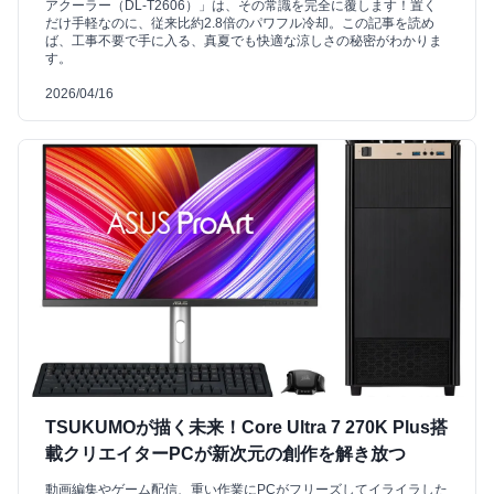
アクーラー（DL-T2606）」は、その常識を完全に覆します！置く
だけ手軽なのに、従来比約2.8倍のパワフル冷却。この記事を読め
ば、工事不要で手に入る、真夏でも快適な涼しさの秘密がわかりま
す。
2026/04/16
TSUKUMOが描く未来！Core Ultra 7 270K Plus搭
載クリエイターPCが新次元の創作を解き放つ
動画編集やゲーム配信、重い作業にPCがフリーズしてイライラした