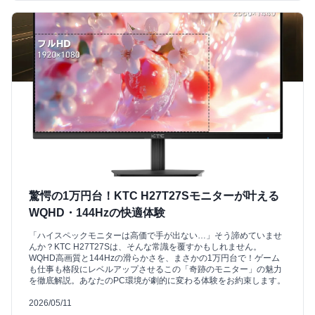
驚愕の1万円台！KTC H27T27Sモニターが叶える
WQHD・144Hzの快適体験
「ハイスペックモニターは高価で手が出ない…」そう諦めていませ
んか？KTC H27T27Sは、そんな常識を覆すかもしれません。
WQHD高画質と144Hzの滑らかさを、まさかの1万円台で！ゲーム
も仕事も格段にレベルアップさせるこの「奇跡のモニター」の魅力
を徹底解説。あなたのPC環境が劇的に変わる体験をお約束します。
2026/05/11