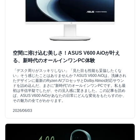
空間に溶け込む美しさ！ASUS V600 AiOが叶え
る、新時代のオールインワンPC体験
「デスク周りがスッキリしない」「見た目も性能も妥協したくな
い」そう感じたことはありませんか？ASUS V600 AiOは、洗練され
たデザインに最新のRyzen AIプロセッサとDolby Atmos対応サウン
ドを詰め込んだ、まさに“新時代”のオールインワンPCです。私も最
初は半信半疑でしたが、その没入感に驚きました。この記事を読め
ば、ASUS V600 AiOがあなたの日常にどんな変化をもたらすのか、
その魅力の全てがわかります。
2026/06/03