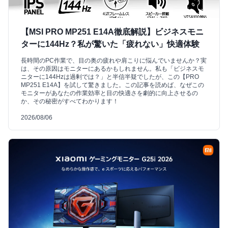
【MSI PRO MP251 E14A徹底解説】ビジネスモニ
ターに144Hz？私が驚いた「疲れない」快適体験
長時間のPC作業で、目の奥の疲れや肩こりに悩んでいませんか？実
は、その原因はモニターにあるかもしれません。私も「ビジネスモ
ニターに144Hzは過剰では？」と半信半疑でしたが、この【PRO
MP251 E14A】を試して驚きました。この記事を読めば、なぜこの
モニターがあなたの作業効率と目の快適さを劇的に向上させるの
か、その秘密がすべてわかります！
2026/08/06