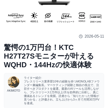
2026-05-11
驚愕の1万円台！KTC
H27T27Sモニターが叶える
WQHD・144Hzの快適体験
ライター紹介:
プレスリリース業界歴10年の経験を持つMONOLABファウ
ンダー兼編集長。マーケティング経験と独自の視点で、注
目すべきプロダクトを厳選。最新のAIツールも活用しなが
AKIMOTO
ら、プレスリリース1万件以上/月を効率的に分析し、真に
価値あるトレンドを発掘。読者から「知りたかった情報が
見つかる」と評価され、立ち上げから3ヶ月で月間30万PV
を達成。