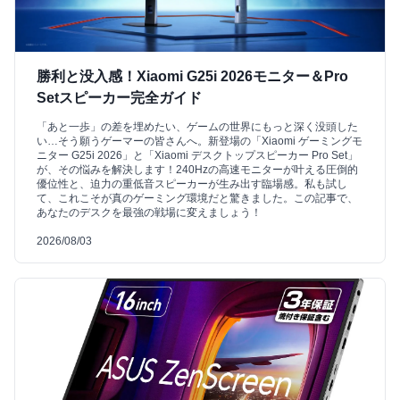
勝利と没入感！Xiaomi G25i 2026モニター＆Pro
Setスピーカー完全ガイド
「あと一歩」の差を埋めたい、ゲームの世界にもっと深く没頭した
い…そう願うゲーマーの皆さんへ。新登場の「Xiaomi ゲーミングモ
ニター G25i 2026」と「Xiaomi デスクトップスピーカー Pro Set」
が、その悩みを解決します！240Hzの高速モニターが叶える圧倒的
優位性と、迫力の重低音スピーカーが生み出す臨場感。私も試し
て、これこそが真のゲーミング環境だと驚きました。この記事で、
あなたのデスクを最強の戦場に変えましょう！
2026/08/03