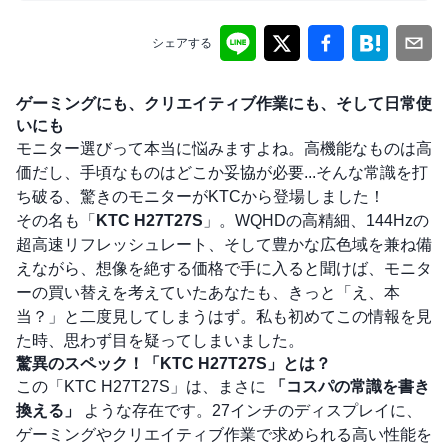
シェアする
ゲーミングにも、クリエイティブ作業にも、そして日常使
いにも
モニター選びって本当に悩みますよね。高機能なものは高
価だし、手頃なものはどこか妥協が必要...そんな常識を打
ち破る、驚きのモニターがKTCから登場しました！
その名も「
KTC H27T27S
」。WQHDの高精細、144Hzの
超高速リフレッシュレート、そして豊かな広色域を兼ね備
えながら、想像を絶する価格で手に入ると聞けば、モニタ
ーの買い替えを考えていたあなたも、きっと「え、本
当？」と二度見してしまうはず。私も初めてこの情報を見
た時、思わず目を疑ってしまいました。
驚異のスペック！「KTC H27T27S」とは？
この「KTC H27T27S」は、まさに
「コスパの常識を書き
換える」
ような存在です。27インチのディスプレイに、
ゲーミングやクリエイティブ作業で求められる高い性能を