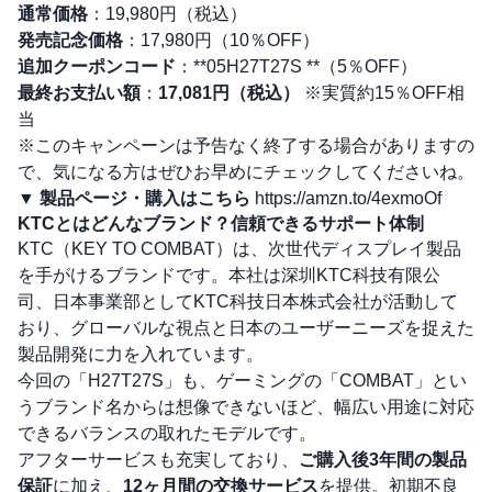
通常価格
：19,980円（税込）
発売記念価格
：17,980円（10％OFF）
追加クーポンコード
：**05H27T27S **（5％OFF）
最終お支払い額
：
17,081円（税込）
※実質約15％OFF相
当
※このキャンペーンは予告なく終了する場合がありますの
で、気になる方はぜひお早めにチェックしてくださいね。
▼
製品ページ・購入はこちら
https://amzn.to/4exmoOf
KTCとはどんなブランド？信頼できるサポート体制
KTC（KEY TO COMBAT）は、次世代ディスプレイ製品
を手がけるブランドです。本社は深圳KTC科技有限公
司、日本事業部としてKTC科技日本株式会社が活動して
おり、グローバルな視点と日本のユーザーニーズを捉えた
製品開発に力を入れています。
今回の「H27T27S」も、ゲーミングの「COMBAT」とい
うブランド名からは想像できないほど、幅広い用途に対応
できるバランスの取れたモデルです。
アフターサービスも充実しており、
ご購入後3年間の製品
保証
に加え、
12ヶ月間の交換サービス
を提供。初期不良