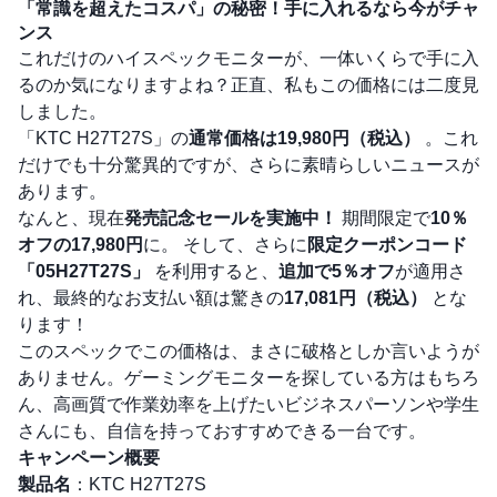
「常識を超えたコスパ」の秘密！手に入れるなら今がチャ
ンス
これだけのハイスペックモニターが、一体いくらで手に入
るのか気になりますよね？正直、私もこの価格には二度見
しました。
「KTC H27T27S」の
通常価格は19,980円（税込）
。これ
だけでも十分驚異的ですが、さらに素晴らしいニュースが
あります。
なんと、現在
発売記念セールを実施中！
期間限定で
10％
オフの17,980円
に。 そして、さらに
限定クーポンコード
「05H27T27S」
を利用すると、
追加で5％オフ
が適用さ
れ、最終的なお支払い額は驚きの
17,081円（税込）
とな
ります！
このスペックでこの価格は、まさに破格としか言いようが
ありません。ゲーミングモニターを探している方はもちろ
ん、高画質で作業効率を上げたいビジネスパーソンや学生
さんにも、自信を持っておすすめできる一台です。
キャンペーン概要
製品名
：KTC H27T27S