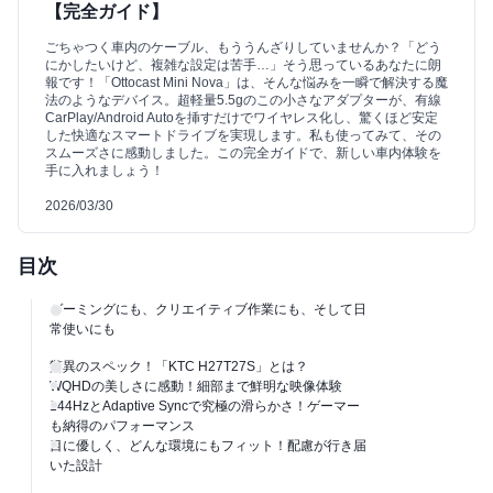
【完全ガイド】
ごちゃつく車内のケーブル、もううんざりしていませんか？「どう
にかしたいけど、複雑な設定は苦手…」そう思っているあなたに朗
報です！「Ottocast Mini Nova」は、そんな悩みを一瞬で解決する魔
法のようなデバイス。超軽量5.5gのこの小さなアダプターが、有線
CarPlay/Android Autoを挿すだけでワイヤレス化し、驚くほど安定
した快適なスマートドライブを実現します。私も使ってみて、その
スムーズさに感動しました。この完全ガイドで、新しい車内体験を
手に入れましょう！
2026/03/30
目次
ゲーミングにも、クリエイティブ作業にも、そして日
常使いにも
驚異のスペック！「KTC H27T27S」とは？
WQHDの美しさに感動！細部まで鮮明な映像体験
144HzとAdaptive Syncで究極の滑らかさ！ゲーマー
も納得のパフォーマンス
目に優しく、どんな環境にもフィット！配慮が行き届
いた設計