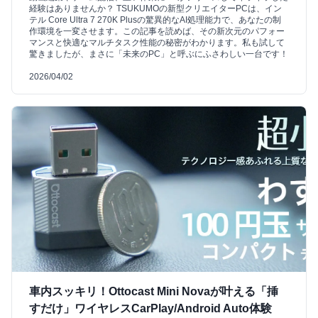
経験はありませんか？ TSUKUMOの新型クリエイターPCは、イン
テル Core Ultra 7 270K Plusの驚異的なAI処理能力で、あなたの制
作環境を一変させます。この記事を読めば、その新次元のパフォー
マンスと快適なマルチタスク性能の秘密がわかります。私も試して
驚きましたが、まさに「未来のPC」と呼ぶにふさわしい一台です！
2026/04/02
車内スッキリ！Ottocast Mini Novaが叶える「挿
すだけ」ワイヤレスCarPlay/Android Auto体験