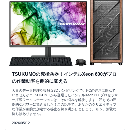
TSUKUMOの究極兵器！インテルXeon 600がプロ
の作業効率を劇的に変える
大量のデータ処理や複雑な3Dレンダリングで、PCの遅さに悩んで
いませんか？TSUKUMOから登場したインテルXeon 600プロセッサ
ー搭載ワークステーションは、その悩みを解決します。私もその圧
倒的なパワーに驚きました！この記事で、あなたのクリエイティブ
な作業が劇的に加速する秘密を解き明かしましょう。もう、無駄な
待ちはありません。
2026/05/12