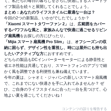
て、私たちの毎日の暮らしをさらに快適にするスマートラ
イフ製品を続々と展開してくれることでしょう。
まとめ：あなたのライフスタイルに最適な一台は？
今回の2つの新製品、いかがでしたでしょうか？
「Xiaomi スマートタワーファン 2」
は、
広範囲をカバー
するパワフルな風と、家族みんなで快適に過ごせるリビン
グ扇風機
をお探しの方にぴったり。
「Mijia スマート扇風機 Pro Slim」
は、
オフシーズンの収
納に困らず、デザイン性を重視し、時には屋外にも持ち出
したいアクティブな方
におすすめです。
どちらの製品もDCインバーターモーターによる静音性と
省エネ性能は共通しており、スマートフォンのアプリで細
かく風を調整できる利便性も兼ね備えています。
今年の夏は、シャオミ・ジャパンの新しいスマート扇風機
で、これまでにない快適さを手に入れてみませんか？ ぜ
ひ、ご自身のライフスタイルに合った一台を見つけて、心
地よい夏を過ごしてくださいね！
コンテンツの誤りを報告する