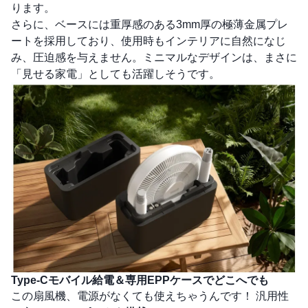
ります。
さらに、ベースには重厚感のある3mm厚の極薄金属プレ
ートを採用しており、使用時もインテリアに自然になじ
み、圧迫感を与えません。ミニマルなデザインは、まさに
「見せる家電」としても活躍しそうです。
Type-Cモバイル給電＆専用EPPケースでどこへでも
この扇風機、電源がなくても使えちゃうんです！ 汎用性