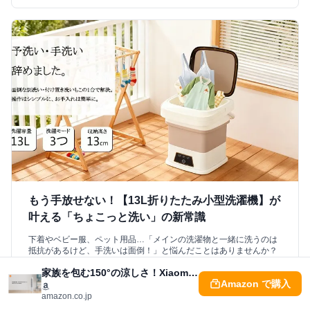
もう手放せない！【13L折りたたみ小型洗濯機】が
叶える「ちょこっと洗い」の新常識
下着やベビー服、ペット用品…「メインの洗濯物と一緒に洗うのは
抵抗があるけど、手洗いは面倒！」と悩んだことはありませんか？
私もそうでした。しかし、【13L折りたたみ小型洗濯機】に出会っ
家族を包む150°の涼しさ！Xiaomi スマートタワーファン 2の「自然風」体験が快適すぎる
て、その常識が覆されました！この一台が、驚くほど手軽に清潔な
Amazon で購入
「分け洗い」を実現し、しかも使わない時は超コンパクトに収納可
能。この記事を読めば、あなたの洗濯習慣が劇的に変わる秘訣と、
amazon.co.jp
その驚きの利便性がきっとわかるはずです。