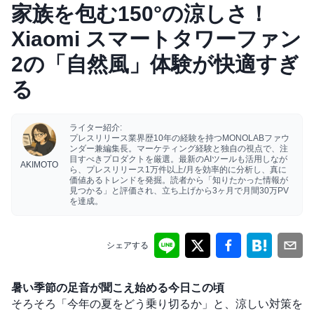
家族を包む150°の涼しさ！
Xiaomi スマートタワーファン
2の「自然風」体験が快適すぎ
る
ライター紹介:
プレスリリース業界歴10年の経験を持つMONOLABファウ
ンダー兼編集長。マーケティング経験と独自の視点で、注
目すべきプロダクトを厳選。最新のAIツールも活用しなが
AKIMOTO
ら、プレスリリース1万件以上/月を効率的に分析し、真に
価値あるトレンドを発掘。読者から「知りたかった情報が
見つかる」と評価され、立ち上げから3ヶ月で月間30万PV
を達成。
シェアする
暑い季節の足音が聞こえ始める今日この頃
そろそろ「今年の夏をどう乗り切るか」と、涼しい対策を