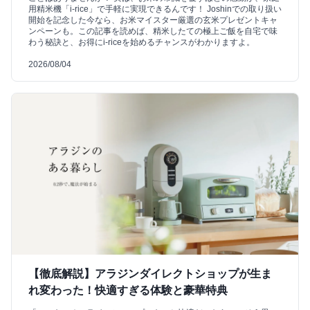
用精米機「i-rice」で手軽に実現できるんです！ Joshinでの取り扱い
開始を記念した今なら、お米マイスター厳選の玄米プレゼントキャ
ンペーンも。この記事を読めば、精米したての極上ご飯を自宅で味
わう秘訣と、お得にi-riceを始めるチャンスがわかりますよ。
2026/08/04
【徹底解説】アラジンダイレクトショップが生ま
れ変わった！快適すぎる体験と豪華特典