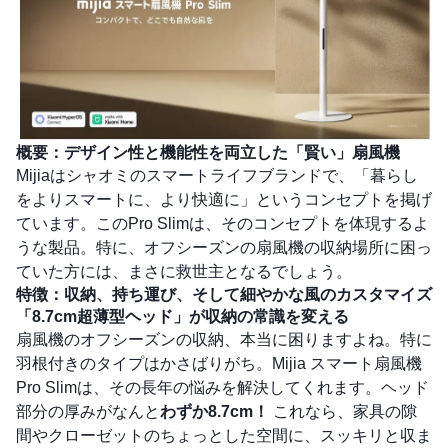
概要：デザイン性と機能性を両立した「賢い」扇風機
Mijiaはシャオミのスマートライフブランドで、「暮らし
をよりスマートに、より快適に」というコンセプトを掲げ
ています。このPro Slimは、そのコンセプトを体現するよ
うな製品。特に、オフシーズンの扇風機の収納場所に困っ
ていた方には、まさに救世主となるでしょう。
特徴：収納、持ち運び、そして細やかな風のカスタマイズ
「8.7cm超薄型ヘッド」が収納の常識を変える
扇風機のオフシーズンの収納、本当に困りますよね。特に
羽根付きのタイプはかさばりがち。Mijia スマート扇風機
Pro Slimは、その長年の悩みを解決してくれます。ヘッド
部分の厚みがなんと
わずか8.7cm！
これなら、家具の隙
間やクローゼットのちょっとした空間に、スッキリと収ま