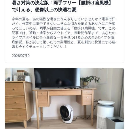
暑さ対策の決定版！両手フリー【腰掛け扇風機】
で叶える、想像以上の快適な夏
今年の夏も、あの猛烈な暑さにうんざりしていませんか？電車で汗
だく、作業中に集中できない…そんな悩みを抱えるあなたにこそ知
ってほしいのが、両手が自由に使える「腰掛け扇風機」です。この
記事では、通勤・通学からアウトドア、長時間作業まで、あなたの
ライフスタイルに合う最適な一台を見つけるための全3タイプを徹
底解説。私が試して驚いたその実用性と、夏を劇的に快適にする秘
密を今すぐチェックしてください！
2026/07/10