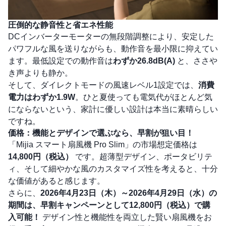
圧倒的な静音性と省エネ性能
DCインバーターモーターの無段階調整により、安定した
パワフルな風を送りながらも、動作音を最小限に抑えてい
ます。最低設定での動作音は
わずか26.8dB(A)
と、ささや
き声よりも静か。
そして、ダイレクトモードの風速レベル1設定では、
消費
電力はわずか1.9W
。ひと夏使っても電気代がほとんど気
にならないという、家計に優しい設計は本当に素晴らしい
ですね。
価格：機能とデザインで選ぶなら、早割が狙い目！
「Mijia スマート扇風機 Pro Slim」の市場想定価格は
14,800円（税込）
です。超薄型デザイン、ポータビリテ
ィ、そして細やかな風のカスタマイズ性を考えると、十分
な価値があると感じます。
さらに、
2026年4月23日（木）～2026年4月29日（水）の
期間は、早割キャンペーンとして12,800円（税込）で購
入可能！
デザイン性と機能性を両立した賢い扇風機をお