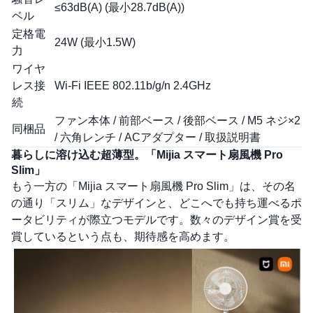
≤63dB(A) (最小28.7dB(A))
ベル
定格電
24W (最小1.5W)
力
ワイヤ
レス接
Wi-Fi IEEE 802.11b/g/n 2.4GHz
続
ファン本体 / 前部ベース / 後部ベース / M5 ネジ×2
同梱品
/ 六角レンチ / ACアダプター / 取扱説明書
暮らしに溶け込む超薄型。「Mijia スマート扇風機 Pro
Slim」
もう一方の「Mijia スマート扇風機 Pro Slim」は、その名
の通り「スリム」なデザインと、どこへでも持ち運べるポ
ータビリティが際立つモデルです。数々のデザイン賞を受
賞しているという点も、期待感を高めます。