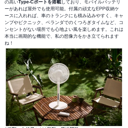
の高い
Type-Cポートを搭載
しており、モバイルバッテリ
ーがあれば屋外でも使用可能。付属の頑丈なEPP収納ケ
ースに入れれば、車のトランクにも積み込みやすく、キャ
ンプやピクニック、ベランダでのくつろぎタイムなど、コ
ンセントがない場所でも心地よい風を楽しめます。これは
本当に画期的な機能で、私の想像力をかき立てられます
ね！