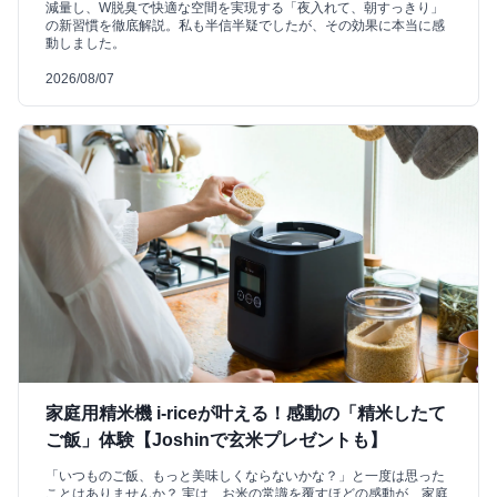
減量し、W脱臭で快適な空間を実現する「夜入れて、朝すっきり」
の新習慣を徹底解説。私も半信半疑でしたが、その効果に本当に感
動しました。
2026/08/07
家庭用精米機 i-riceが叶える！感動の「精米したて
ご飯」体験【Joshinで玄米プレゼントも】
「いつものご飯、もっと美味しくならないかな？」と一度は思った
ことはありませんか？ 実は、お米の常識を覆すほどの感動が、家庭