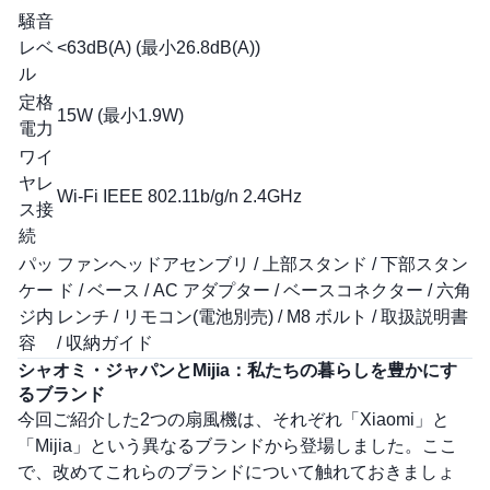
騒音
レベ
<63dB(A) (最小26.8dB(A))
ル
定格
15W (最小1.9W)
電力
ワイ
ヤレ
Wi-Fi IEEE 802.11b/g/n 2.4GHz
ス接
続
パッ
ファンヘッドアセンブリ / 上部スタンド / 下部スタン
ケー
ド / ベース / AC アダプター / ベースコネクター / 六角
ジ内
レンチ / リモコン(電池別売) / M8 ボルト / 取扱説明書
容
/ 収納ガイド
シャオミ・ジャパンとMijia：私たちの暮らしを豊かにす
るブランド
今回ご紹介した2つの扇風機は、それぞれ「Xiaomi」と
「Mijia」という異なるブランドから登場しました。ここ
で、改めてこれらのブランドについて触れておきましょ