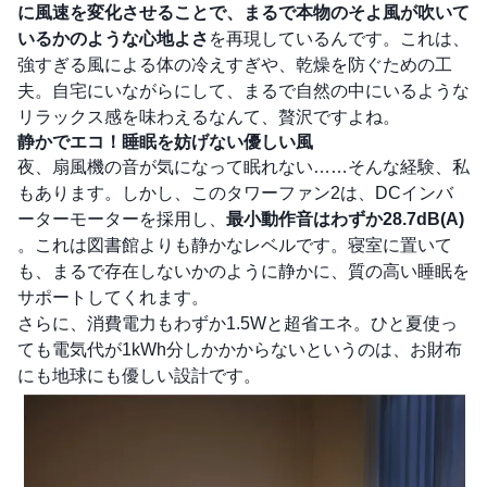
に風速を変化させることで、まるで本物のそよ風が吹いて
いるかのような心地よさ
を再現しているんです。これは、
強すぎる風による体の冷えすぎや、乾燥を防ぐための工
夫。自宅にいながらにして、まるで自然の中にいるような
リラックス感を味わえるなんて、贅沢ですよね。
静かでエコ！睡眠を妨げない優しい風
夜、扇風機の音が気になって眠れない……そんな経験、私
もあります。しかし、このタワーファン2は、DCインバ
ーターモーターを採用し、
最小動作音はわずか28.7dB(A)
。これは図書館よりも静かなレベルです。寝室に置いて
も、まるで存在しないかのように静かに、質の高い睡眠を
サポートしてくれます。
さらに、消費電力もわずか1.5Wと超省エネ。ひと夏使っ
ても電気代が1kWh分しかかからないというのは、お財布
にも地球にも優しい設計です。