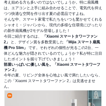
考え始める方も多いのではないでしょうか。特に扇風機
は、エアコンと上手に組み合わせることで、電気代を抑え
つつ快適な空間を作り出す夏の必需品ですよね。
そんな中、スマート家電で私たちをいつも驚かせてくれる
シャオミ・ジャパンから、現代の多様な住環境にぴったり
の新作扇風機が2モデル登場しました！
今回ご紹介するのは、
「Xiaomi スマートタワーファン
2」
と、デザイン賞を多数受賞した
「Mijia スマート扇風
機 Pro Slim」
です。それぞれの個性が光るこの2台、一
体どんな魅力が隠されているのでしょうか？私が特に注目
したポイントを掘り下げていきましょう！
部屋いっぱいに優しい風を。「Xiaomi スマートタワーフ
ァン 2」
今年の夏、リビング全体を心地よい風で満たしたいなら、
この「Xiaomi スマートタワーファン 2」は見逃せませ
ん。