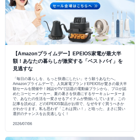
【Amazonプライムデー】EPEIOS家電が最大半
額！あなたの暮らしが激変する「ベストバイ」を
見逃すな
「毎日の暮らしを、もっと快適にしたい」そう願うあなたへ。
Amazonプライムデーで、人気家電ブランドEPEIOSが驚きの最大半
額セールを開催中！雑誌やTVで話題の電動歯ブラシから、プロが認
めたコーヒーメーカー、夏の暑さを快適にするサーキュレーターま
で、あなたの生活を一変させるアイテムが勢揃いしています。この
記事を読めば、どのEPEIOS製品がお得で、なぜ今すぐ買うべきか
がわかります。私も思わず「これは買い！」と唸った、まさに賢い
選択のチャンスをお見逃しなく！
2026/07/06