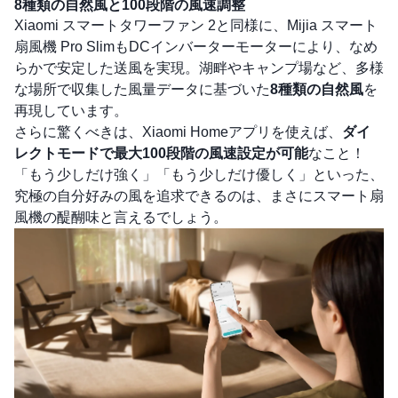
8種類の自然風と100段階の風速調整
Xiaomi スマートタワーファン 2と同様に、Mijia スマート
扇風機 Pro SlimもDCインバーターモーターにより、なめ
らかで安定した送風を実現。湖畔やキャンプ場など、多様
な場所で収集した風量データに基づいた
8種類の自然風
を
再現しています。
さらに驚くべきは、Xiaomi Homeアプリを使えば、
ダイ
レクトモードで最大100段階の風速設定が可能
なこと！
「もう少しだけ強く」「もう少しだけ優しく」といった、
究極の自分好みの風を追求できるのは、まさにスマート扇
風機の醍醐味と言えるでしょう。