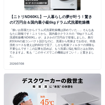
【ニトリND60KL】一人暮らしの夢が叶う！驚き
の7万円台＆国内最小級6kgドラム式洗濯乾燥機
「狭いお部屋だからドラム式洗濯乾燥機は諦めていた…」そんなあ
なたに朗報です！ニトリから、国内最小クラス※の『6kgドラム式
洗濯乾燥機 ND60KL』が、まさかの7万円台で登場しました。奥行
約53cmの超コンパクト設計なのに、洗濯から乾燥までお任せ。特急
洗乾コースを使えば約60分で完了、しかも乾燥フィルターの掃除も
不要なんです！この記事を読めば、もう洗濯に悩む毎日とはお別れ
できますよ。私も「このサイズでこの機能はすごい！」と驚きまし
た。
2026/07/08