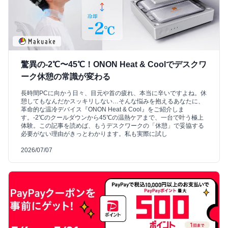
驚異の-2℃〜45℃！ONON Heat & Coolでデスクワ
ーク休憩の常識が変わる
長時間PCに向かう日々、目元や首の疲れ、本当に辛いですよね。休
憩してもなんだかスッキリしない…そんな悩みを抱えるあなたに、
革命的な温冷デバイス『ONON Heat & Cool』をご紹介しま
す。-2℃のクールダウンから45℃の温熱ケアまで、一台で叶う極上
体験。この記事を読めば、もうデスクワークの「休憩」で妥協する
必要がない理由がきっとわかります。私も実際に試し
2026/07/07