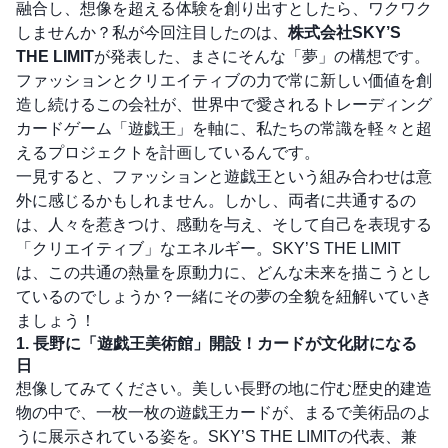
融合し、想像を超える体験を創り出すとしたら、ワクワク
しませんか？私が今回注目したのは、
株式会社SKY’S
THE LIMIT
が発表した、まさにそんな「夢」の構想です。
ファッションとクリエイティブの力で常に新しい価値を創
造し続けるこの会社が、世界中で愛されるトレーディング
カードゲーム「遊戯王」を軸に、私たちの常識を軽々と超
えるプロジェクトを計画しているんです。
一見すると、ファッションと遊戯王という組み合わせは意
外に感じるかもしれません。しかし、両者に共通するの
は、人々を惹きつけ、感動を与え、そして自己を表現する
「クリエイティブ」なエネルギー。SKY’S THE LIMIT
は、この共通の熱量を原動力に、どんな未来を描こうとし
ているのでしょうか？一緒にその夢の全貌を紐解いていき
ましょう！
1. 長野に「遊戯王美術館」開設！カードが文化財になる
日
想像してみてください。美しい長野の地に佇む歴史的建造
物の中で、一枚一枚の遊戯王カードが、まるで美術品のよ
うに展示されている姿を。SKY’S THE LIMITの代表、兼