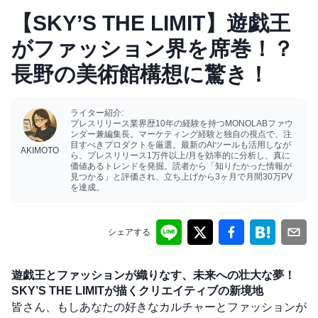
【SKY’S THE LIMIT】遊戯王
がファッション界を席巻！？
長野の美術館構想に驚き！
ライター紹介:
プレスリリース業界歴10年の経験を持つMONOLABファウ
ンダー兼編集長。マーケティング経験と独自の視点で、注
目すべきプロダクトを厳選。最新のAIツールも活用しなが
AKIMOTO
ら、プレスリリース1万件以上/月を効率的に分析し、真に
価値あるトレンドを発掘。読者から「知りたかった情報が
見つかる」と評価され、立ち上げから3ヶ月で月間30万PV
を達成。
シェアする
遊戯王とファッションが織りなす、未来への壮大な夢！
SKY’S THE LIMITが描くクリエイティブの新境地
皆さん、もしあなたの好きなカルチャーとファッションが