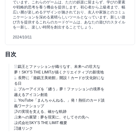
ています。これらのゲームは、ただの娯楽に留まらず、学びの要素
や戦略的思考を養う機会を提供します。初心者から上級者まで、幅
広い層が楽しめるデザインが施されており、友人や家族とのコミュ
ニケーションを深める素晴らしいツールとなっています。新しい遊
び方を提供するこれらのカードゲームは、あなたの遊びのスタイル
を一新し、楽しい時間を創出することでしょう。
2024/10/11
目次
遊戯王とファッションが織りなす、未来への壮大な
夢！SKY’S THE LIMITが描くクリエイティブの新境地
1. 長野に「遊戯王美術館」開設！カードが文化財にな
る日
2. ブルーアイズを「纏う」夢！ファッションの境界を
越えるアイコン創造
3. YouTube「まんちゃんねる。」発！熱狂のカード談
義ワークショップ
夢の実現を支える、確かな軌跡
未来への展望：夢を現実に、そしてその先へ
株式会社SKY’S THE LIMIT 概要
関連リンク