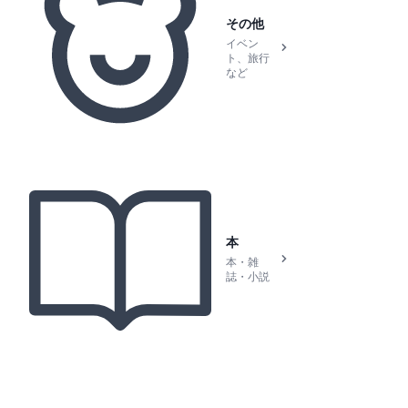
その他
イベン
ト、旅行
など
本
本・雑
誌・小説