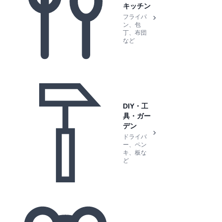
キッチン
フライパ
ン、包
丁、布団
など
DIY・工
具・ガー
デン
ドライバ
ー、ペン
キ、板な
ど