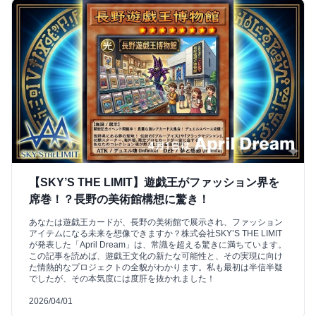
【SKY’S THE LIMIT】遊戯王がファッション界を
席巻！？長野の美術館構想に驚き！
あなたは遊戯王カードが、長野の美術館で展示され、ファッション
アイテムになる未来を想像できますか？株式会社SKY’S THE LIMIT
が発表した「April Dream」は、常識を超える驚きに満ちています。
この記事を読めば、遊戯王文化の新たな可能性と、その実現に向け
た情熱的なプロジェクトの全貌がわかります。私も最初は半信半疑
でしたが、その本気度には度肝を抜かれました！
2026/04/01