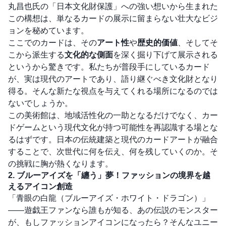
丸昌也氏の「日本文化財保護」への強い想いから生まれた
この構想は、単なるカードの展示に留まらない壮大なビジ
ョンを秘めています。
ここでのカードは、その
アート性
や
歴史的価値
、そしてそ
こから派生する
文化的な側面
を深く掘り下げて展示される
というから驚きです。私たちが普段手にしているカード
が、実は現代のアートであり、語り継ぐべき文化財となり
得る。そんな新たな視点を与えてくれる場所になるのでは
ないでしょうか。
この美術館は、地域活性化の一助となるだけでなく、カー
ドゲームという現代文化が持つ可能性を再認識する場とな
るはずです。日本の伝統建築と現代のカードアートが融合
することで、次世代に何を伝え、何を残していくのか。そ
の挑戦に胸が熱くなります。
2. ブルーアイズを「纏う」夢！ファッションの境界を越
えるアイコン創造
「青眼の白龍（ブルーアイズ・ホワイト・ドラゴン）」
――遊戯王ファンなら誰もが知る、あの伝説のモンスター
が、もしファッションアイコンになったら？そんなユニー