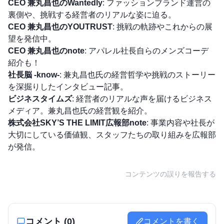
CEO 兼丸昌也のWantedly
:
ファッションブランド運営の
裏側や、挑戦する経営者のリアルな姿に迫る。
CEO 兼丸昌也のYOUTRUST
:
挑戦の軌跡やこれからの展
望を発信中。
CEO 兼丸昌也のnote
:
アパレル社長自らのメンズコーデ
紹介も！
社長脳 -know-
:
兼丸昌也氏の経営哲学や挑戦のストーリー
を深掘りしたインタビュー記事。
ビジネスタイムズ
:
経営者のリアルな声を届けるビジネス
メディア。兼丸昌也氏の経営観を紹介。
株式会社SKY’S THE LIMIT広報部note
:
事業内容や社長が
大切にしている価値観、スタッフたちの取り組みを広報部
が発信。
コンテンツの誤りを報告する
コメント (
0
)
コメントを書く