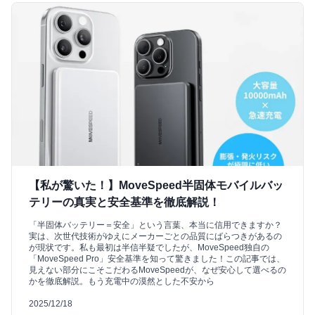
【私が驚いた！】MoveSpeed半固体モバイルバッ
テリーの真実と安全基準を徹底解説！
「半固体バッテリー＝安全」という言葉、本当に信用できますか？
実は、次世代技術がゆえにメーカーごとの品質にばらつきがあるの
が現状です。私も最初は半信半疑でしたが、MoveSpeed独自の
「MoveSpeed Pro」安全基準を知って驚きました！この記事では、
見えない部分にこそこだわるMoveSpeedが、なぜ安心して選べるの
かを徹底解説。もう充電中の漠然とした不安から
2025/12/18