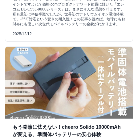
イントですよね？価格.comプロダクトアワード銀賞に輝いた「エレ
コム DE-C55L-9000シリーズ」は、まさにそんな理想を叶えます。
私も最初は半信半疑でしたが、世界初のナトリウムイオン電池搭載
で、-35℃対応という驚きの耐久性！この記事を読めば、地球にもお
財布にも優しい次世代モバイルバッテリーの全貌がわかります。
2025/12/12
もう発熱に怯えない！cheero Solido 10000mAh
が変える、準固体バッテリーの安心体験