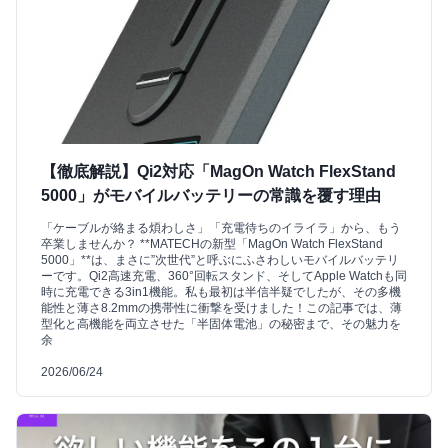
【徹底解説】Qi2対応「MagOn Watch FlexStand
5000」がモバイルバッテリーの常識を覆す理由
「ケーブルが絡まる煩わしさ」「充電待ちのイライラ」から、もう
卒業しませんか？ **MATECHの新型「MagOn Watch FlexStand
5000」**は、まさに”次世代”と呼ぶにふさわしいモバイルバッテリ
ーです。Qi2高速充電、360°回転スタンド、そしてApple Watchも同
時に充電できる3in1機能。私も最初は半信半疑でしたが、その多機
能性と薄さ8.2mmの携帯性に衝撃を受けました！この記事では、薄
型化と高機能を両立させた「半固体電池」の秘密まで、その魅力を
余
2026/06/24