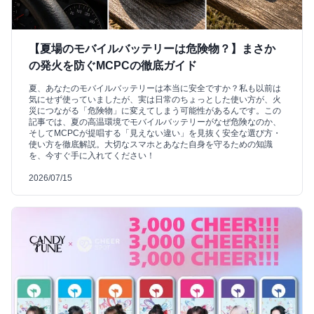
【夏場のモバイルバッテリーは危険物？】まさか
の発火を防ぐMCPCの徹底ガイド
夏、あなたのモバイルバッテリーは本当に安全ですか？私も以前は
気にせず使っていましたが、実は日常のちょっとした使い方が、火
災につながる「危険物」に変えてしまう可能性があるんです。この
記事では、夏の高温環境でモバイルバッテリーがなぜ危険なのか、
そしてMCPCが提唱する「見えない違い」を見抜く安全な選び方・
使い方を徹底解説。大切なスマホとあなた自身を守るための知識
を、今すぐ手に入れてください！
2026/07/15