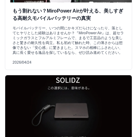
もう割れない？MiroPower Airが叶える、美しすぎ
る高耐久モバイルバッテリーの真実
モバイルバッテリー、いつの間にかキズだらけになったり、落とし
てヒヤリとした経験はありませんか？『MiroPower Air』は、超セラ
ミックガラスとフルアルミフレームで、まるで工芸品のような美し
さと驚きの耐久性を両立。私も初めて触れた時、この薄さからは想
像できない「安心感」に驚きました。スマホの相棒にふさわしい、
真に長く愛せる逸品を探しているなら、ぜひ読み進めてください。
2026/04/24