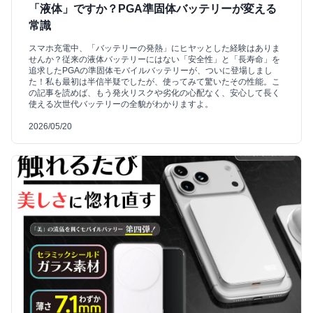
「液体」ですか？PGA準固体バッテリーが変える
常識
スマホ充電中、「バッテリーの発熱」にヒヤッとした経験はありま
せんか？従来の液体バッテリーにはない「安全性」と「長寿命」を
追求したPGAの準固体モバイルバッテリーが、ついに登場しまし
た！私も最初は半信半疑でしたが、使ってみて驚いたその性能。こ
の記事を読めば、もう発火リスクや劣化の心配なく、安心して長く
使える次世代バッテリーの全貌がわかりますよ。
2026/05/20