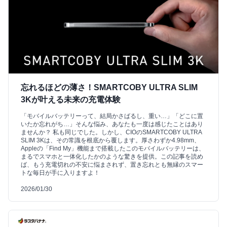
忘れるほどの薄さ！SMARTCOBY ULTRA SLIM
3Kが叶える未来の充電体験
「モバイルバッテリーって、結局かさばるし、重い…」「どこに置
いたか忘れがち…」そんな悩み、あなたも一度は感じたことはあり
ませんか？ 私も同じでした。しかし、CIOのSMARTCOBY ULTRA
SLIM 3Kは、その常識を根底から覆します。厚さわずか4.98mm、
Appleの「Find My」機能まで搭載したこのモバイルバッテリーは、
まるでスマホと一体化したかのような驚きを提供。この記事を読め
ば、もう充電切れの不安に悩まされず、置き忘れとも無縁のスマー
トな毎日が手に入りますよ！
2026/01/30