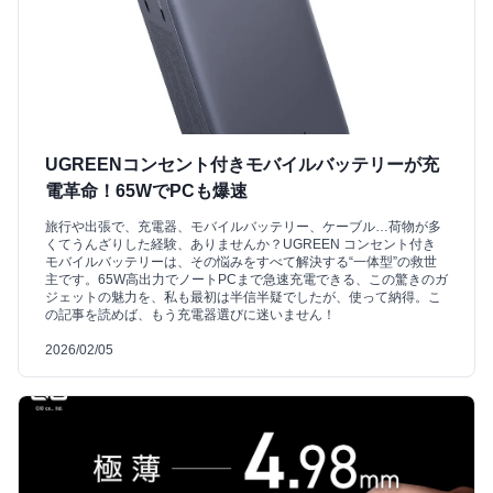
UGREENコンセント付きモバイルバッテリーが充
電革命！65WでPCも爆速
旅行や出張で、充電器、モバイルバッテリー、ケーブル…荷物が多
くてうんざりした経験、ありませんか？UGREEN コンセント付き
モバイルバッテリーは、その悩みをすべて解決する“一体型”の救世
主です。65W高出力でノートPCまで急速充電できる、この驚きのガ
ジェットの魅力を、私も最初は半信半疑でしたが、使って納得。こ
の記事を読めば、もう充電器選びに迷いません！
2026/02/05