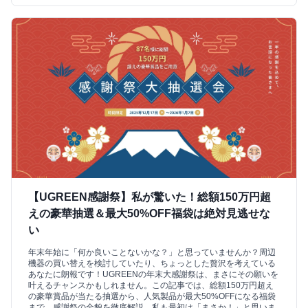
【UGREEN感謝祭】私が驚いた！総額150万円超
えの豪華抽選＆最大50%OFF福袋は絶対見逃せな
い
年末年始に「何か良いことないかな？」と思っていませんか？周辺
機器の買い替えを検討していたり、ちょっとした贅沢を考えている
あなたに朗報です！UGREENの年末大感謝祭は、まさにその願いを
叶えるチャンスかもしれません。この記事では、総額150万円超え
の豪華賞品が当たる抽選から、人気製品が最大50%OFFになる福袋
まで、感謝祭の全貌を徹底解説。私も最初は「まさか！」と思いま