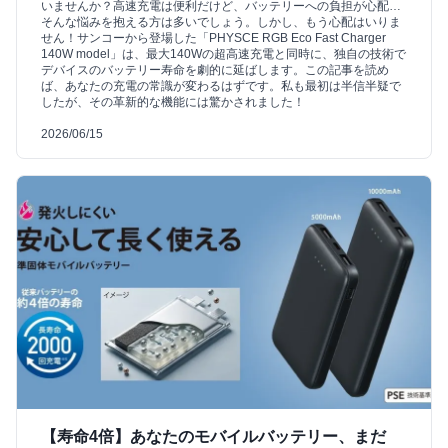
いませんか？高速充電は便利だけど、バッテリーへの負担が心配…
そんな悩みを抱える方は多いでしょう。しかし、もう心配はいりま
せん！サンコーから登場した「PHYSCE RGB Eco Fast Charger
140W model」は、最大140Wの超高速充電と同時に、独自の技術で
デバイスのバッテリー寿命を劇的に延ばします。この記事を読め
ば、あなたの充電の常識が変わるはずです。私も最初は半信半疑で
したが、その革新的な機能には驚かされました！
2026/06/15
【寿命4倍】あなたのモバイルバッテリー、まだ