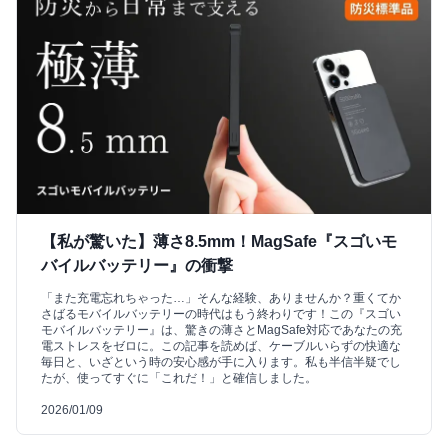
【私が驚いた】薄さ8.5mm！MagSafe『スゴいモ
バイルバッテリー』の衝撃
「また充電忘れちゃった…」そんな経験、ありませんか？重くてか
さばるモバイルバッテリーの時代はもう終わりです！この『スゴい
モバイルバッテリー』は、驚きの薄さとMagSafe対応であなたの充
電ストレスをゼロに。この記事を読めば、ケーブルいらずの快適な
毎日と、いざという時の安心感が手に入ります。私も半信半疑でし
たが、使ってすぐに「これだ！」と確信しました。
2026/01/09