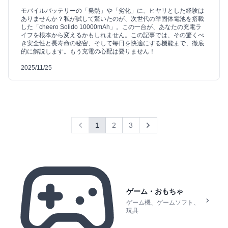
モバイルバッテリーの「発熱」や「劣化」に、ヒヤリとした経験は
ありませんか？私が試して驚いたのが、次世代の準固体電池を搭載
した「cheero Solido 10000mAh」。この一台が、あなたの充電ラ
イフを根本から変えるかもしれません。この記事では、その驚くべ
き安全性と長寿命の秘密、そして毎日を快適にする機能まで、徹底
的に解説します。もう充電の心配は要りません！
2025/11/25
1
2
3
Previous
Next
ゲーム・おもちゃ
ゲーム機、ゲームソフト、
玩具