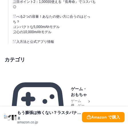
注目ポイント2：1,000回使える『長寿命』でコスパも
◎
選べる2つの容量！あなたの使い方に合うのはどっ
ち？
コンパクトな5,000mAhモデル
安心の10,000mAhモデル
購入方法と公式アプリ情報
カテゴリ
ゲーム・
おもちゃ
ゲーム
機、ゲー
ムソフ
もう膨張は怖くない？ラスタバナナの長寿命＆安全な新モバイルバッテリー
ト、玩具
Amazon で購入
amazon.co.jp