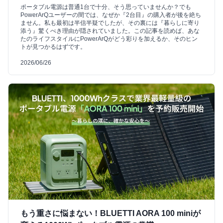
ポータブル電源は普通1台で十分、そう思っていませんか？でも
PowerArQユーザーの間では、なぜか『2台目』の購入者が後を絶ち
ません。私も最初は半信半疑でしたが、その裏には『暮らしに寄り
添う』驚くべき理由が隠されていました。この記事を読めば、あな
たのライフスタイルにPowerArQがどう彩りを加えるか、そのヒン
トが見つかるはずです。
2026/06/26
もう重さに悩まない！BLUETTI AORA 100 miniが