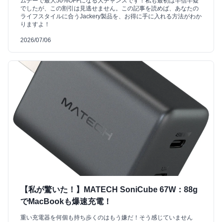
ムデーで最大50%OFFになる大チャンスです！私も最初は半信半疑
でしたが、この割引は見逃せません。この記事を読めば、あなたの
ライフスタイルに合うJackery製品を、お得に手に入れる方法がわか
りますよ！
2026/07/06
【私が驚いた！】MATECH SoniCube 67W：88g
でMacBookも爆速充電！
重い充電器を何個も持ち歩くのはもう嫌だ！そう感じていません