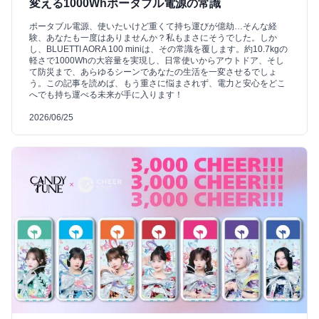
変える1000Whポータブル電源の常識
ポータブル電源、使いたいけど重くて持ち運びが億劫…そんな経
験、あなたも一度はありませんか？私もまさにそうでした。しか
し、BLUETTI AORA 100 miniは、その常識を覆します。約10.7kgの
軽さで1000Whの大容量を実現し、日常使いからアウトドア、そし
て防災まで、あらゆるシーンであなたの生活を一変させるでしょ
う。この記事を読めば、もう重さに悩まされず、電力と安心をどこ
へでも持ち運べる未来が手に入ります！
2026/06/25