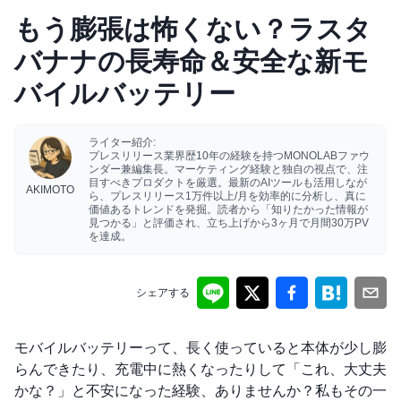
もう膨張は怖くない？ラスタ
バナナの長寿命＆安全な新モ
バイルバッテリー
ライター紹介:
プレスリリース業界歴10年の経験を持つMONOLABファウ
ンダー兼編集長。マーケティング経験と独自の視点で、注
目すべきプロダクトを厳選。最新のAIツールも活用しなが
AKIMOTO
ら、プレスリリース1万件以上/月を効率的に分析し、真に
価値あるトレンドを発掘。読者から「知りたかった情報が
見つかる」と評価され、立ち上げから3ヶ月で月間30万PV
を達成。
シェアする
モバイルバッテリーって、長く使っていると本体が少し膨
らんできたり、充電中に熱くなったりして「これ、大丈夫
かな？」と不安になった経験、ありませんか？私もその一