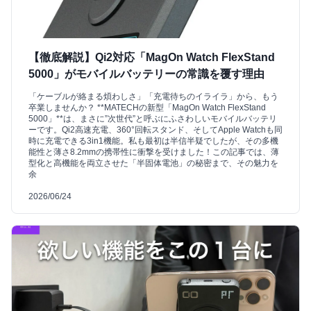
【徹底解説】Qi2対応「MagOn Watch FlexStand
5000」がモバイルバッテリーの常識を覆す理由
「ケーブルが絡まる煩わしさ」「充電待ちのイライラ」から、もう
卒業しませんか？ **MATECHの新型「MagOn Watch FlexStand
5000」**は、まさに”次世代”と呼ぶにふさわしいモバイルバッテリ
ーです。Qi2高速充電、360°回転スタンド、そしてApple Watchも同
時に充電できる3in1機能。私も最初は半信半疑でしたが、その多機
能性と薄さ8.2mmの携帯性に衝撃を受けました！この記事では、薄
型化と高機能を両立させた「半固体電池」の秘密まで、その魅力を
余
2026/06/24