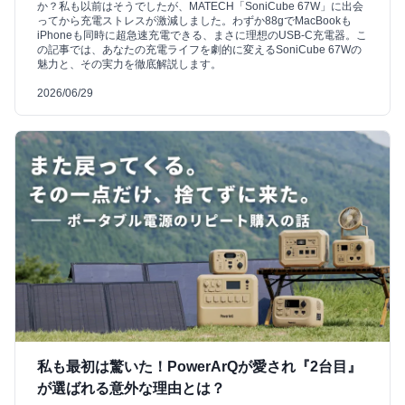
か？私も以前はそうでしたが、MATECH「SoniCube 67W」に出会
ってから充電ストレスが激減しました。わずか88gでMacBookも
iPhoneも同時に超急速充電できる、まさに理想のUSB-C充電器。こ
の記事では、あなたの充電ライフを劇的に変えるSoniCube 67Wの
魅力と、その実力を徹底解説します。
2026/06/29
私も最初は驚いた！PowerArQが愛され『2台目』
が選ばれる意外な理由とは？