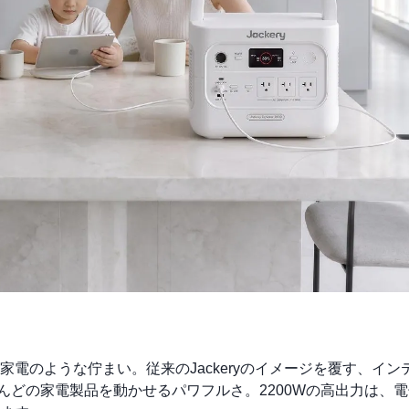
電のような佇まい。従来のJackeryのイメージを覆す、イン
とんどの家電製品を動かせるパワフルさ。2200Wの高出力は、