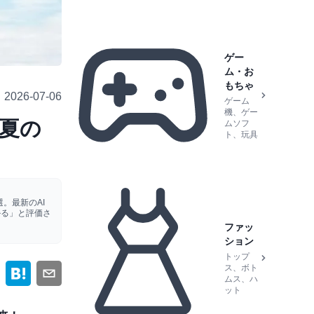
ゲー
ム・お
もちゃ
2026-07-06
ゲーム
機、ゲー
る夏の
ムソフ
ト、玩具
。最新のAI
かる」と評価さ
ファッ
ション
トップ
ス、ボト
ムス、ハ
ット