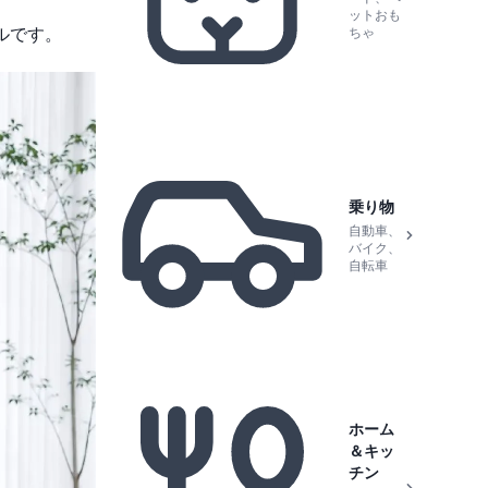
ットおも
ルです。
ちゃ
乗り物
自動車、
バイク、
自転車
ホーム
＆キッ
チン