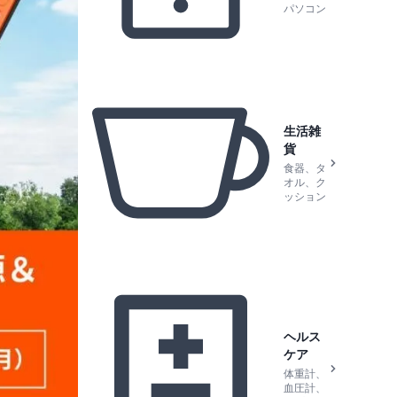
パソコン
生活雑
貨
食器、タ
オル、ク
ッション
ヘルス
ケア
体重計、
血圧計、