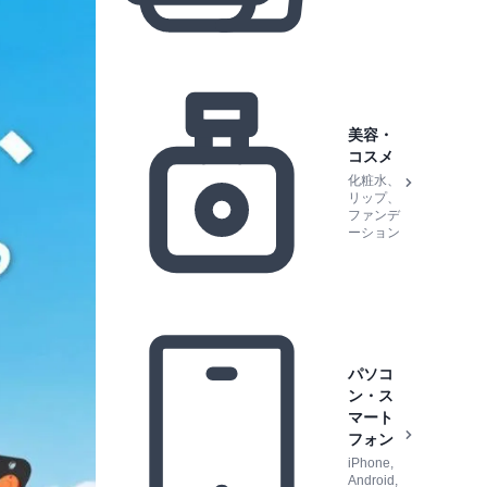
美容・
コスメ
化粧水、
リップ、
ファンデ
ーション
パソコ
ン・ス
マート
フォン
iPhone,
Android,