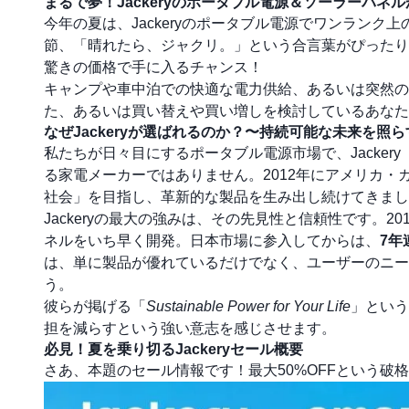
まるで夢！Jackeryのポータブル電源＆ソーラーパ
今年の夏は、Jackeryのポータブル電源でワンラン
節、「晴れたら、ジャクリ。」という合言葉がぴったり
驚きの価格で手に入るチャンス！
キャンプや車中泊での快適な電力供給、あるいは突然の
た、あるいは買い替えや買い増しを検討しているあなた
なぜJackeryが選ばれるのか？〜持続可能な未来を照
私たちが日々目にするポータブル電源市場で、Jacke
る家電メーカーではありません。2012年にアメリカ
社会」を目指し、革新的な製品を生み出し続けてきまし
Jackeryの最大の強みは、その先見性と信頼性です。
ネルをいち早く開発。日本市場に参入してからは、
7年
は、単に製品が優れているだけでなく、ユーザーのニー
う。
彼らが掲げる「
Sustainable Power for Your Life
」という
担を減らすという強い意志を感じさせます。
必見！夏を乗り切るJackeryセール概要
さあ、本題のセール情報です！最大50%OFFという