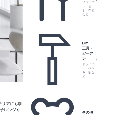
フライパ
ン、包
丁、布団
など
DIY・
工具・
ガーデ
ン
ドライバ
ー、ペン
キ、板な
ど
テリアにも馴
電子レンジや
その他