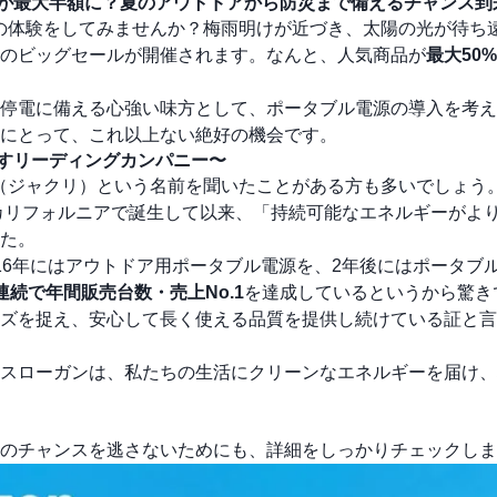
ネルが最大半額に？夏のアウトドアから防災まで備えるチャンス到
ク上の体験をしてみませんか？梅雨明けが近づき、太陽の光が待ち
のビッグセールが開催されます。なんと、人気商品が
最大50%
停電に備える心強い味方として、ポータブル電源の導入を考え
にとって、これ以上ない絶好の機会です。
らすリーディングカンパニー〜
ry（ジャクリ）という名前を聞いたことがある方も多いでしょう
・カリフォルニアで誕生して以来、「持続可能なエネルギーがよ
た。
2016年にはアウトドア用ポータブル電源を、2年後にはポータブ
連続で年間販売台数・売上No.1
を達成しているというから驚き
ズを捉え、安心して長く使える品質を提供し続けている証と言
スローガンは、私たちの生活にクリーンなエネルギーを届け、
破格のチャンスを逃さないためにも、詳細をしっかりチェックし