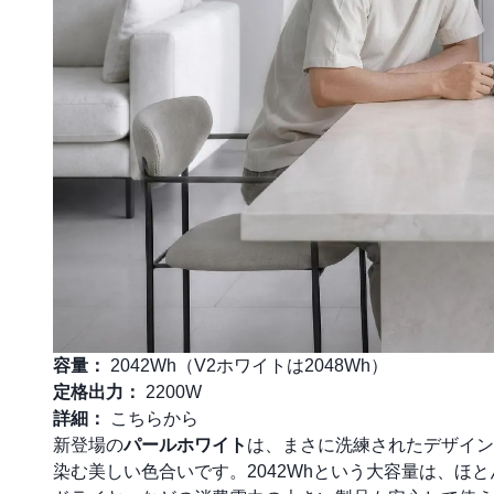
容量：
2042Wh（V2ホワイトは2048Wh）
定格出力：
2200W
詳細：
こちらから
新登場の
パールホワイト
は、まさに洗練されたデザイン家
染む美しい色合いです。2042Whという大容量は、ほ