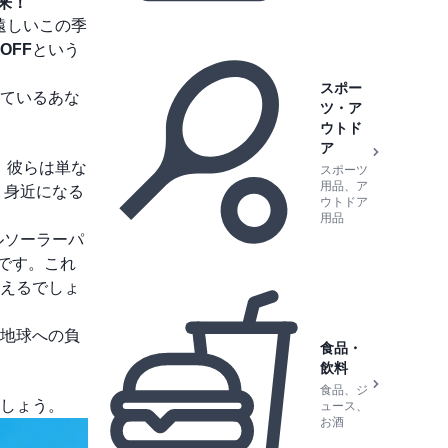
来！
遠しいこの季
OFF
という
スポー
ているあな
ツ・ア
ウトド
ア
。彼らは単な
スポーツ
用品、ア
り身近になる
ウトドア
用品
ルソーラーパ
です。これ
えるでしょ
地球への負
食品・
飲料
食品、ジ
ましょう。
ュース、
お酒