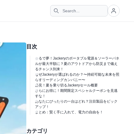
目次
まるで夢！Jackeryのポータブル電源＆ソーラーパネ
ルが最大半額に？夏のアウトドアから防災まで備え
るチャンス到来！
なぜJackeryが選ばれるのか？〜持続可能な未来を照
らすリーディングカンパニー〜
必見！夏を乗り切るJackeryセール概要
さらにお得に！期間限定スペシャルクーポンを見逃
すな！
あなたにぴったりの一台はどれ？注目製品をピック
アップ！
まとめ：賢く手に入れて、電力の自由を！
カテゴリ