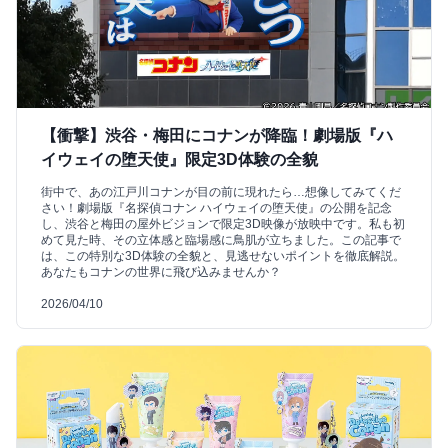
【衝撃】渋谷・梅田にコナンが降臨！劇場版『ハ
イウェイの堕天使』限定3D体験の全貌
街中で、あの江戸川コナンが目の前に現れたら…想像してみてくだ
さい！劇場版『名探偵コナン ハイウェイの堕天使』の公開を記念
し、渋谷と梅田の屋外ビジョンで限定3D映像が放映中です。私も初
めて見た時、その立体感と臨場感に鳥肌が立ちました。この記事で
は、この特別な3D体験の全貌と、見逃せないポイントを徹底解説。
あなたもコナンの世界に飛び込みませんか？
2026/04/10