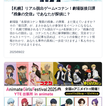
【札幌】リアル脱出ゲーム×コナン！劇場版後日譚
『残像の交信』であなたが探偵に？
劇場版『名探偵コナン 隻眼の残像』の興奮、まだ覚えていますか？
その「後日譚」が、まさかあなたが参加するイベントになるなん
て！ 札幌で開催されるリアル脱出ゲーム×名探偵コナン『残像の交
信からの脱出』は、コナンたちと共に爆弾解除に挑む、完全オリジ
ナルストーリー。この記事を読めば、イベントの全貌とチケット情
報がわかり、あなたも事件の真相に一歩近づけますよ！私も今から
ワクワクが止まりません
2025/09/22