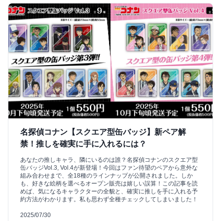
名探偵コナン【スクエア型缶バッジ】新ペア解
禁！推しを確実に手に入れるには？
あなたの推しキャラ、隣にいるのは誰？名探偵コナンのスクエア型
缶バッジVol.3, Vol.4が新登場！今回はファン待望のペアから意外な
組み合わせまで、全18種のラインナップが公開されました。しか
も、好きな絵柄を選べるオープン販売は嬉しい誤算！この記事を読
めば、気になるキャラクターの全貌と、確実に推しを手に入れる予
約方法がわかります。私も思わず全種チェックしてしまいました！
2025/07/30