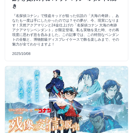
き
『名探偵コナン』で怪盗キッドが狙った伝説の「大海の奇跡」、あ
なたも一度は手にしたかったのでは？その夢が、今、現実になりま
す！天然アクアマリンと24金仕上げの「名探偵コナン 大海の奇跡
アクアマリンペンダント」が限定登場。私も実物を見た時、その再
現度に思わず息を呑みました。この記事では、この特別なペンダン
トの全貌と、博物館級ディスプレイケースで飾る楽しみまで、その
魅力が全てわかりますよ！
2025/10/08