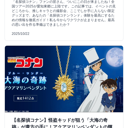
「名探偵コナン」ファンの皆さん、ついにこの日が来ましたね！全
国ツアー2025が愛知東郷に上陸です。この記事では、イベントの見
どころから、推しキャラとの撮影会、ここでしか手に入らない限定
グッズまで、あなたの「名探偵コナンランド」体験を最高にするた
めの情報を徹底ガイド！私も今からワクワクが止まりません。最高
の思い出を作る準備はできましたか？
2025/10/22
【名探偵コナン】怪盗キッドが狙う「大海の奇
跡」が貴方の手に！アクアマリンペンダントの輝