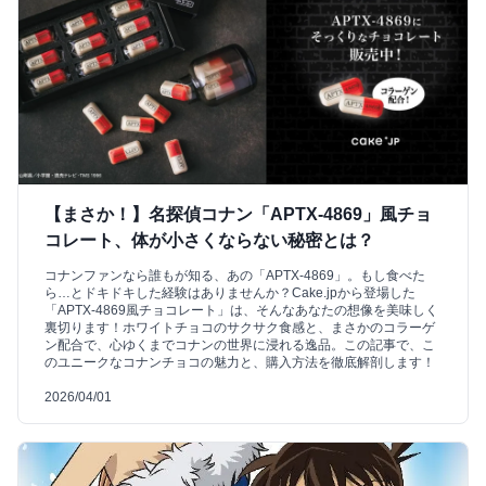
【まさか！】名探偵コナン「APTX-4869」風チョ
コレート、体が小さくならない秘密とは？
コナンファンなら誰もが知る、あの「APTX-4869」。もし食べた
ら…とドキドキした経験はありませんか？Cake.jpから登場した
「APTX-4869風チョコレート」は、そんなあなたの想像を美味しく
裏切ります！ホワイトチョコのサクサク食感と、まさかのコラーゲ
ン配合で、心ゆくまでコナンの世界に浸れる逸品。この記事で、こ
のユニークなコナンチョコの魅力と、購入方法を徹底解剖します！
2026/04/01