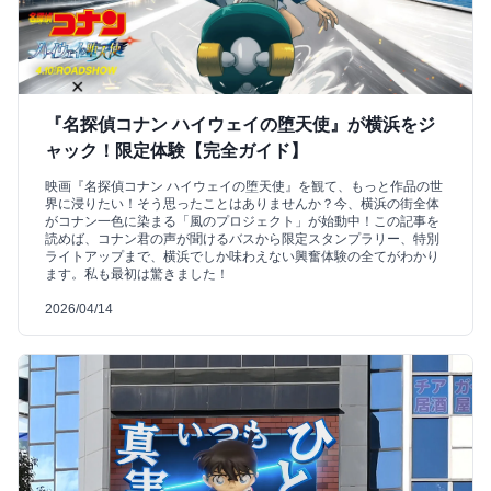
『名探偵コナン ハイウェイの堕天使』が横浜をジ
ャック！限定体験【完全ガイド】
映画『名探偵コナン ハイウェイの堕天使』を観て、もっと作品の世
界に浸りたい！そう思ったことはありませんか？今、横浜の街全体
がコナン一色に染まる「風のプロジェクト」が始動中！この記事を
読めば、コナン君の声が聞けるバスから限定スタンプラリー、特別
ライトアップまで、横浜でしか味わえない興奮体験の全てがわかり
ます。私も最初は驚きました！
2026/04/14