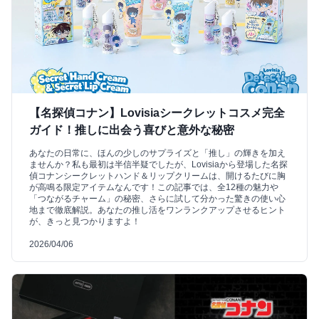
【名探偵コナン】Lovisiaシークレットコスメ完全
ガイド！推しに出会う喜びと意外な秘密
あなたの日常に、ほんの少しのサプライズと「推し」の輝きを加え
ませんか？私も最初は半信半疑でしたが、Lovisiaから登場した名探
偵コナンシークレットハンド＆リップクリームは、開けるたびに胸
が高鳴る限定アイテムなんです！この記事では、全12種の魅力や
「つながるチャーム」の秘密、さらに試して分かった驚きの使い心
地まで徹底解説。あなたの推し活をワンランクアップさせるヒント
が、きっと見つかりますよ！
2026/04/06