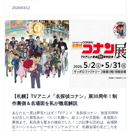
2026/03/12
【札幌】TVアニメ「名探偵コナン」展30周年！制
作裏側＆名場面を私が徹底解説
あなたも一度は夢見たはず！TVアニメ「名探偵コナン」放送30周年
を記念した展覧会が、ついに札幌へ。絵コンテや主題歌、名場面の
裏側まで、私自身も驚きの連続でした！この記事を読めば、会場限
定スペシャルムービーやオリジナルグッズ、札幌会場の見どころ全