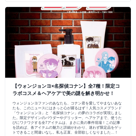
【ウォンジョンヨ×名探偵コナン】全7種！限定コ
ラボコスメ＆ヘアケアで美の謎を解き明かせ！
ウォンジョンヨファンのあなたも、コナン君を愛してやまないあな
たも、このニュースにはきっと心が躍るはず！人気コスメブランド
「ウォンジョンヨ」と「名探偵コナン」の夢のコラボが実現しまし
た。限定デザインのパウダーやグリッター、ヘアケアまで、使うた
びにワクワクする全7アイテムは、まさに美の事件現場！この記事
を読めば、各アイテムの魅力と詳細がわかり、迷わず限定品をゲッ
トできること間違いなし。私も正直、全部欲しくなりました…！