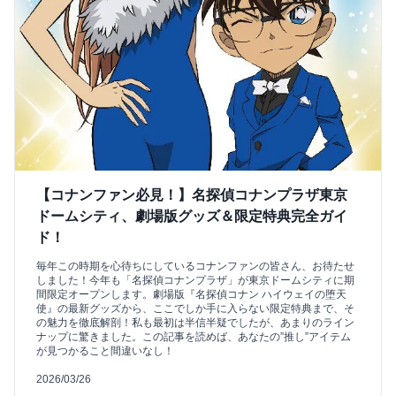
【コナンファン必見！】名探偵コナンプラザ東京
ドームシティ、劇場版グッズ＆限定特典完全ガイ
ド！
毎年この時期を心待ちにしているコナンファンの皆さん、お待たせ
しました！今年も「名探偵コナンプラザ」が東京ドームシティに期
間限定オープンします。劇場版『名探偵コナン ハイウェイの堕天
使』の最新グッズから、ここでしか手に入らない限定特典まで、そ
の魅力を徹底解剖！私も最初は半信半疑でしたが、あまりのライン
ナップに驚きました。この記事を読めば、あなたの”推し”アイテム
が見つかること間違いなし！
2026/03/26