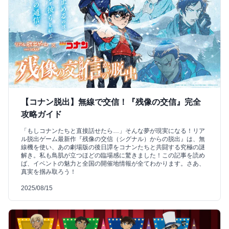
【コナン脱出】無線で交信！『残像の交信』完全
攻略ガイド
「もしコナンたちと直接話せたら…」そんな夢が現実になる！リア
ル脱出ゲーム最新作『残像の交信（シグナル）からの脱出』は、無
線機を使い、あの劇場版の後日譚をコナンたちと共闘する究極の謎
解き。私も鳥肌が立つほどの臨場感に驚きました！この記事を読め
ば、イベントの魅力と全国の開催地情報が全てわかります。さあ、
真実を掴み取ろう！
2025/08/15