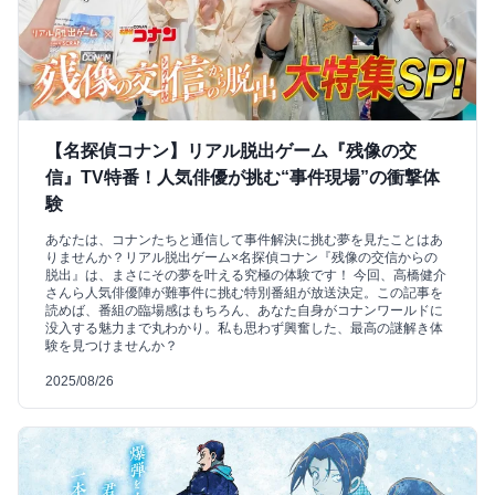
【名探偵コナン】リアル脱出ゲーム『残像の交
信』TV特番！人気俳優が挑む“事件現場”の衝撃体
験
あなたは、コナンたちと通信して事件解決に挑む夢を見たことはあ
りませんか？リアル脱出ゲーム×名探偵コナン『残像の交信からの
脱出』は、まさにその夢を叶える究極の体験です！ 今回、高橋健介
さんら人気俳優陣が難事件に挑む特別番組が放送決定。この記事を
読めば、番組の臨場感はもちろん、あなた自身がコナンワールドに
没入する魅力まで丸わかり。私も思わず興奮した、最高の謎解き体
験を見つけませんか？
2025/08/26