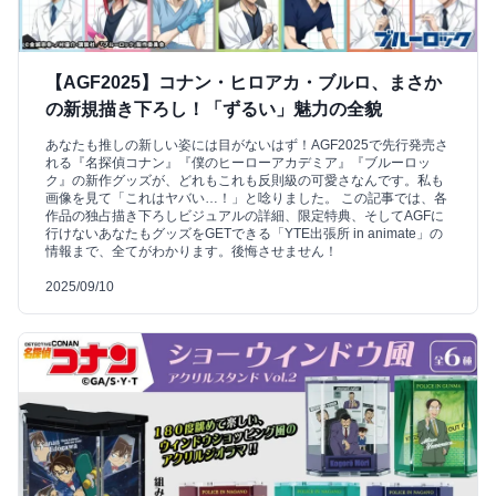
【AGF2025】コナン・ヒロアカ・ブルロ、まさか
の新規描き下ろし！「ずるい」魅力の全貌
あなたも推しの新しい姿には目がないはず！AGF2025で先行発売さ
れる『名探偵コナン』『僕のヒーローアカデミア』『ブルーロッ
ク』の新作グッズが、どれもこれも反則級の可愛さなんです。私も
画像を見て「これはヤバい…！」と唸りました。 この記事では、各
作品の独占描き下ろしビジュアルの詳細、限定特典、そしてAGFに
行けないあなたもグッズをGETできる「YTE出張所 in animate」の
情報まで、全てがわかります。後悔させません！
2025/09/10