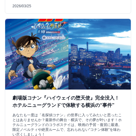
2026/03/25
劇場版コナン『ハイウェイの堕天使』完全没入！
ホテルニューグランドで体験する横浜の“事件”
あなたも一度は「名探偵コナン」の世界に入ってみたいと思ったこ
とはありませんか？最新作の舞台・横浜で、その夢が叶います！ホ
テルニューグランドのコラボステイは、映画の予習・復習に最適。
限定ノベルティや絶景ルームで、忘れられない“コナン体験”を味わ
い尽くしましょう！