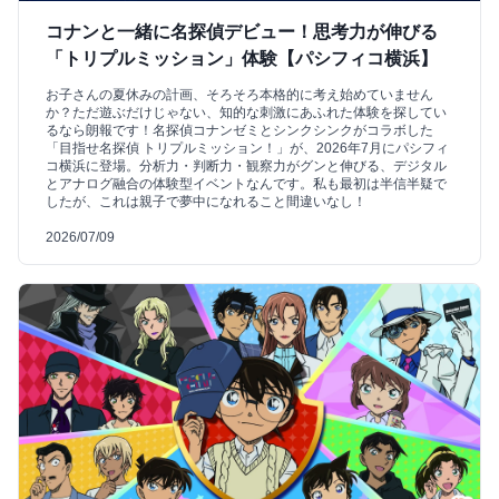
コナンと一緒に名探偵デビュー！思考力が伸びる
「トリプルミッション」体験【パシフィコ横浜】
お子さんの夏休みの計画、そろそろ本格的に考え始めていません
か？ただ遊ぶだけじゃない、知的な刺激にあふれた体験を探してい
るなら朗報です！名探偵コナンゼミとシンクシンクがコラボした
「目指せ名探偵 トリプルミッション！」が、2026年7月にパシフィ
コ横浜に登場。分析力・判断力・観察力がグンと伸びる、デジタル
とアナログ融合の体験型イベントなんです。私も最初は半信半疑で
したが、これは親子で夢中になれること間違いなし！
2026/07/09